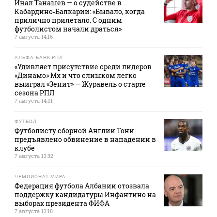
Инал Танашев — о судействе в
Кабардино‑Балкарии: «Бывало, когда
прилично прилетало. С одним
футболистом начали драться»
7 августа 14:16
АЛЬФА-БАНК РПЛ
«Удивляет присутствие среди лидеров
«Динамо» Мх и что слишком легко
выиграл «Зенит» — Журавель о старте
сезона РПЛ
7 августа 14:01
ФУТБОЛ
Футболисту сборной Англии Тони
предъявлено обвинение в нападении в
клубе
7 августа 13:32
ЧЕМПИОНАТ МИРА
Федерация футбола Албании отозвала
поддержку кандидатуры Инфантино на
выборах президента ФИФА
7 августа 13:18