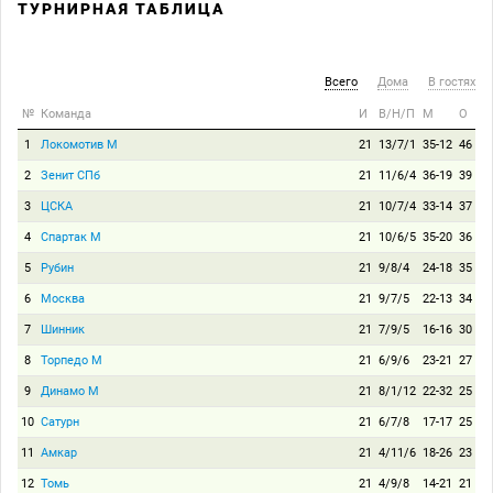
ТУРНИРНАЯ ТАБЛИЦА
Всего
Дома
В гостях
№
Команда
И
В/Н/П
М
О
1
Локомотив М
21
13/7/1
35-12
46
2
Зенит СПб
21
11/6/4
36-19
39
3
ЦСКА
21
10/7/4
33-14
37
4
Спартак М
21
10/6/5
35-20
36
5
Рубин
21
9/8/4
24-18
35
6
Москва
21
9/7/5
22-13
34
7
Шинник
21
7/9/5
16-16
30
8
Торпедо М
21
6/9/6
23-21
27
9
Динамо М
21
8/1/12
22-32
25
10
Сатурн
21
6/7/8
17-17
25
11
Амкар
21
4/11/6
18-26
23
12
Томь
21
4/9/8
14-21
21