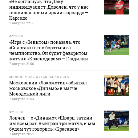
«Не соглашусь, что Даку
индивидуалист. Доволен, что у нас
появился новый яркий форвард» —
Карседо
7 августа 22:06
ФУТБОЛ
«Игра с «Зенитом» показала, что
«Спартак» готов бороться за
чемпионство. Он будет фаворитом
матча с «Краснодаром» — Гладилин
7 августа 21:56
МОЛОДЕЖНАЯ ФУТБОЛЬНАЯ ЛИГА
Московский «Локомотив» обыграл
московское «Динамо» в матче
Молодежной лиги
7 августа 21:03
ФУТБОЛ
Ловчев — о «Динамо»: «Шварц, заткни
им всем рот. Выиграй три матча, и мы
будем тут говорить: «Красавец»
7 августа 20:22