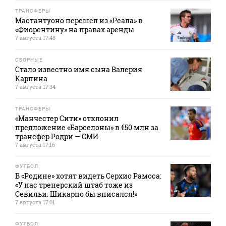
ТРАНСФЕРЫ
Мастантуоно перешел из «Реала» в
«Фиорентину» на правах аренды
7 августа 17:48
СБОРНЫЕ
Стало известно имя сына Валерия
Карпина
7 августа 17:34
ТРАНСФЕРЫ
«Манчестер Сити» отклонил
предложение «Барселоны» в €50 млн за
трансфер Родри — СМИ
7 августа 17:16
ФУТБОЛ
В «Родине» хотят видеть Серхио Рамоса:
«У нас тренерский штаб тоже из
Севильи. Шикарно бы вписался!»
7 августа 17:01
ФУТБОЛ