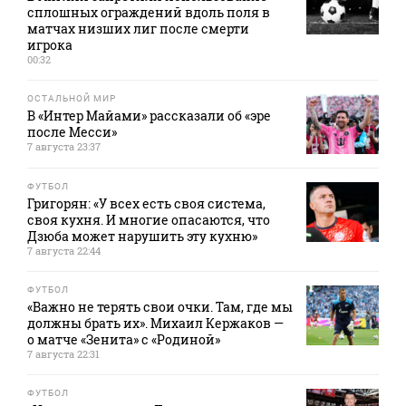
сплошных ограждений вдоль поля в
матчах низших лиг после смерти
игрока
00:32
ОСТАЛЬНОЙ МИР
В «Интер Майами» рассказали об «эре
после Месси»
7 августа 23:37
ФУТБОЛ
Григорян: «У всех есть своя система,
своя кухня. И многие опасаются, что
Дзюба может нарушить эту кухню»
7 августа 22:44
ФУТБОЛ
«Важно не терять свои очки. Там, где мы
должны брать их». Михаил Кержаков —
о матче «Зенита» с «Родиной»
7 августа 22:31
ФУТБОЛ