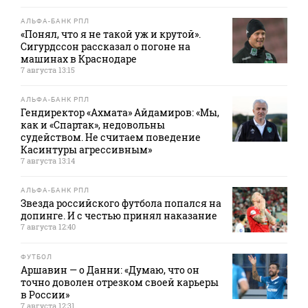
АЛЬФА-БАНК РПЛ
«Понял, что я не такой уж и крутой».
Сигурдссон рассказал о погоне на
машинах в Краснодаре
7 августа 13:15
АЛЬФА-БАНК РПЛ
Гендиректор «Ахмата» Айдамиров: «Мы,
как и «Спартак», недовольны
судейством. Не считаем поведение
Касинтуры агрессивным»
7 августа 13:14
АЛЬФА-БАНК РПЛ
Звезда российского футбола попался на
допинге. И с честью принял наказание
7 августа 12:40
ФУТБОЛ
Аршавин — о Данни: «Думаю, что он
точно доволен отрезком своей карьеры
в России»
7 августа 12:31