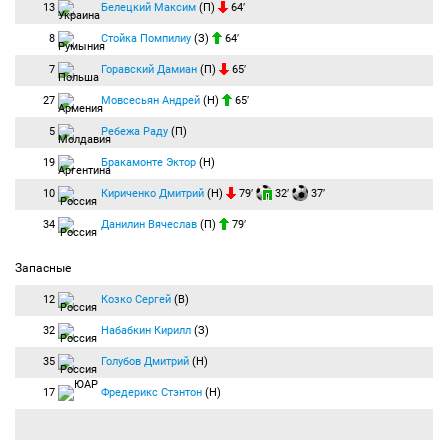
13
Белецкий Максим
(П)
64′
8
Стойка Помпилиу
(З)
64′
7
Горавский Дамиан
(П)
65′
27
Мовсесьян Андрей
(Н)
65′
5
Ребежа Раду
(П)
19
Бракамонте Эктор
(Н)
10
Кириченко Дмитрий
(Н)
79′
32′
37′
34
Данилин Вячеслав
(П)
79′
Запасные
12
Козко Сергей
(В)
32
Набабкин Кирилл
(З)
35
Голубов Дмитрий
(Н)
17
Фредерикс Стэнтон
(Н)