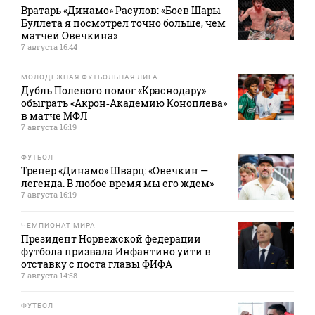
Вратарь «Динамо» Расулов: «Боев Шары
Буллета я посмотрел точно больше, чем
матчей Овечкина»
7 августа 16:44
МОЛОДЕЖНАЯ ФУТБОЛЬНАЯ ЛИГА
Дубль Полевого помог «Краснодару»
обыграть «Акрон‑Академию Коноплева»
в матче МФЛ
7 августа 16:19
ФУТБОЛ
Тренер «Динамо» Шварц: «Овечкин —
легенда. В любое время мы его ждем»
7 августа 16:19
ЧЕМПИОНАТ МИРА
Президент Норвежской федерации
футбола призвала Инфантино уйти в
отставку с поста главы ФИФА
7 августа 14:58
ФУТБОЛ