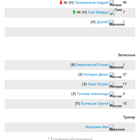
46′ (Н)
Прохоренков Андрей
99
46′ (Н)
Гьян Баффур
7
(Н)
Дерлей
1
Запасные
(В)
Березовский Роман
1
(З)
Колодин Денис
27
(З)
Овие Патрик
17
(З)
Точилин Александр
3
(П)
Кузнецов Сергей
15
Тренер
Вортманн Иво
? Условные обозначения