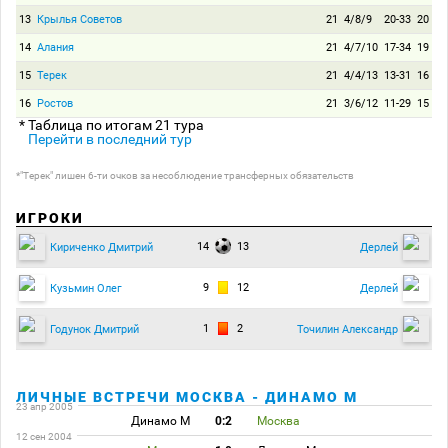
13
Крылья Советов
21
4/8/9
20-33
20
14
Алания
21
4/7/10
17-34
19
15
Терек
21
4/4/13
13-31
16
16
Ростов
21
3/6/12
11-29
15
* Таблица по итогам 21 тура
Перейти в последний тур
*"Терек" лишен 6-ти очков за несоблюдение трансферных обязательств
ИГРОКИ
14
13
Кириченко Дмитрий
Дерлей
9
12
Кузьмин Олег
Дерлей
1
2
Годунок Дмитрий
Точилин Александр
ЛИЧНЫЕ ВСТРЕЧИ МОСКВА - ДИНАМО М
23 апр 2005
Динамо М
0:2
Москва
12 сен 2004