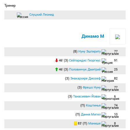
Тренер
Слуцкий Леонид
Динамо М
(В)
Нуну Эшпириту
77
46′ (З)
Сейтаридис Георгиус
91
46′ (З)
Половинчук Дмитрий
25
(З)
Энакархире Джозеф
82
(З)
Фрешо Нуну
77
(З)
Танасиевич Йован
6
(П)
Коштинья
74
(П)
Данни Мигел
10
83′ (П)
Манише
8