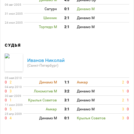
Динамо М
4:0
Динамо Бр
06 авг 2005
Сатурн
0:1
Динамо М
31 июл 2005
Шинник
2:1
Динамо М
24 июл 2005
Торпедо М
2:1
Динамо М
СУДЬЯ
Иванов Николай
(Санкт-Петербург)
05 мая 2010
0
2
Динамо М
1:1
Амкар
2
0
04 апр 2010
0
3
Локомотив М
3:2
Динамо М
1
0
30 авг 2009
0
1
Крылья Советов
3:1
Динамо М
2
1
11 июл 2009
0
5
Амкар
3:1
Динамо М
3
0
25 апр 2009
0
4
Динамо М
0:1
Крылья Советов
3
0