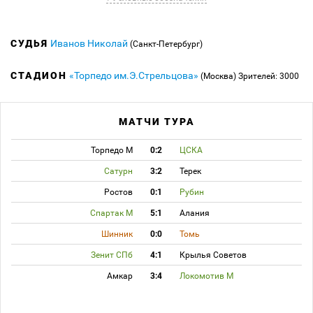
СУДЬЯ
Иванов Николай
(Санкт-Петербург)
СТАДИОН
«Торпедо им.Э.Стрельцова»
(Москва)
Зрителей: 3000
МАТЧИ ТУРА
Торпедо М
0:2
ЦСКА
Сатурн
3:2
Терек
Ростов
0:1
Рубин
Спартак М
5:1
Алания
Шинник
0:0
Томь
Зенит СПб
4:1
Крылья Советов
Амкар
3:4
Локомотив М