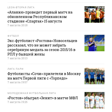
LEON-ВТОРАЯ ЛИГА
«Алания» проведет первый матч на
обновленном Республиканском
стадионе «Спартак» 15 августа
7 августа 20:18
ФУТБОЛ
Экс‑футболист «Ростова» Новосельцев
рассказал, что не может забрать
серебряную медаль за сезон‑2015/16 в
РПЛ у бывшей жены
7 августа 20:13
ЛИГА ПАРИ
Футболисты «Сочи» прилетели в Москву
на матч Первой лиги с «Торпедо»
7 августа 19:57
МОЛОДЕЖНАЯ ФУТБОЛЬНАЯ ЛИГА
«Ростов» обыграл «Зенит» в матче МФЛ
7 августа 19:25