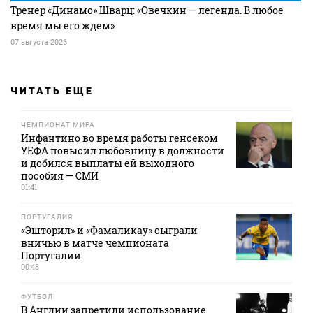
Тренер «Динамо» Шварц: «Овечкин — легенда. В любое
время мы его ждем»
07 августа 2026
ЧИТАТЬ ЕЩЕ
ЧЕМПИОНАТ МИРА
Инфантино во время работы генсеком
УЕФА повысил любовницу в должности
и добился выплаты ей выходного
пособия — СМИ
01:41
ПОРТУГАЛИЯ
«Эшторил» и «Фамаликау» сыграли
вничью в матче чемпионата
Португалии
00:48
ФУТБОЛ
В Англии запретили использование