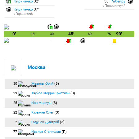
Кириченко
32′
58′
Рибейру
/Половинчук/
Кириченко
37′
/Горавский/
0′
45′
90′
15′
30′
60′
75′
Москва
30
Жевнов Юрий
(В)
99
Тчуйсе Жерри-Кристиан
(З)
25
Йоп Мариуш
(З)
22
Кузьмин Олег
(З)
2
Годунок Дмитрий
(З)
77
Иванов Станислав
(П)