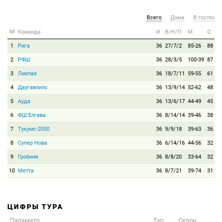
Всего
Дома
В гостях
№
Команда
И
В/Н/П
М
О
1
Рига
36
27/7/2
85-26
88
2
РФШ
36
28/3/5
100-39
87
3
Лиепая
36
18/7/11
59-55
61
4
Даугавпилс
36
13/9/14
52-62
48
5
Ауда
36
13/6/17
44-49
45
6
ФШ Елгава
36
8/14/14
39-46
38
7
Тукумс-2000
36
9/9/18
39-63
36
8
Супер Нова
36
6/14/16
44-56
32
9
Гробиня
36
8/8/20
33-64
32
10
Метта
36
8/7/21
39-74
31
ЦИФРЫ ТУРА
Параметр
Тур
Сезон