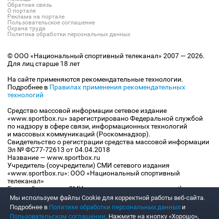
Обратная связь
О портале
Реклама на портале
Пользовательское соглашение
Охрана труда
Политика обработки персональных данных
© ООО «Национальный спортивный телеканал» 2007 — 2026.
Для лиц старше 18 лет
На сайте применяются рекомендательные технологии.
Подробнее в
Правилах применения рекомендательных
технологий
Средство массовой информации сетевое издание
«www.sportbox.ru» зарегистрировано Федеральной службой
по надзору в сфере связи, информационных технологий
и массовых коммуникаций (Роскомнадзор).
Свидетельство о регистрации средства массовой информации
Эл № ФС77-72613 от 04.04.2018
Название — www.sportbox.ru
Учредитель (соучредители) СМИ сетевого издания
«www.sportbox.ru»: ООО «Национальный спортивный
телеканал»
Главный редактор СМИ сетевого издания «www.sportbox.ru»:
Конов В.А.
Мы используем файлы Сookie для корректной работы веб-сайта.
Номер телефона редакции СМИ сетевого издания
Подробнее в
Политике обработки персональных данных
и
«www.sportbox.ru»: +7 (495) 653 8419
Пользовательском соглашении
. Нажмите на кнопку «Хорошо»,