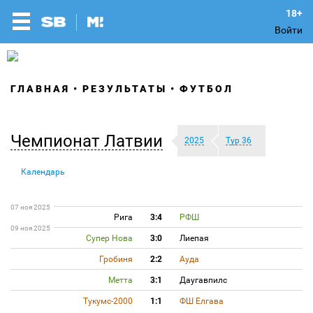
Войти
ГЛАВНАЯ
РЕЗУЛЬТАТЫ
ФУТБОЛ
Чемпионат Латвии
2025
Тур 36
Календарь
07 ноя 2025
Рига
3:4
РФШ
09 ноя 2025
Супер Нова
3:0
Лиепая
Гробиня
2:2
Ауда
Метта
3:1
Даугавпилс
Тукумс-2000
1:1
ФШ Елгава