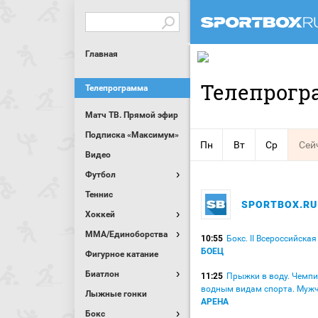
Главная
Телепрогр
Телепрограмма
Матч ТВ. Прямой эфир
Подписка «Максимум»
Пн
Вт
Ср
Сей
Видео
Футбол
Теннис
SPORTBOX.RU
Хоккей
MMA/Единоборства
10:55
Бокс. II Всероссийска
БОЕЦ
Фигурное катание
Биатлон
11:25
Прыжки в воду. Чемп
водным видам спорта. Муж
Лыжные гонки
АРЕНА
Бокс