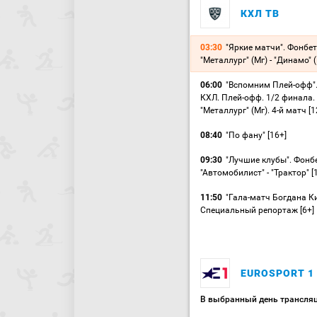
КХЛ ТВ
03:30
"Яркие матчи". Фонбе
"Металлург" (Мг) - "Динамо" 
06:00
"Вспомним Плей-офф"
КХЛ. Плей-офф. 1/2 финала. "
"Металлург" (Мг). 4-й матч [1
08:40
"По фану" [16+]
09:30
"Лучшие клубы". Фонб
"Автомобилист" - "Трактор" [
11:50
"Гала-матч Богдана К
Специальный репортаж [6+]
EUROSPORT 1
В выбранный день трансляц