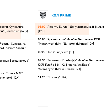
КХЛ PRIME
оссии. Суперлига.
05:00
"Любить Билла". Документальный фильм
н" (Ростов-на-Дону) -
[12+]
06:00
"Яркие матчи". Фонбет Чемпионат КХЛ.
России. Суперлига.
"Металлург" (Мг) - "Динамо" (Минск) [12+]
) - "Зенит-Казань"
08:20
"Топ-20 надежд" [6+]
08:50
"Вспомним Плей-офф". Фонбет Чемпионат
Наталья Ветошникова"
КХЛ. Плей-офф. 1/2 финала. "Ак Барс" -
"Металлург" (Мг). 4-й матч [12+]
сии. "Слава МАР"
11:20
"По фану" [16+]
сноярск) [12+]
]