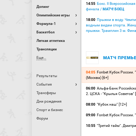
14:55
Бокс. II Всероссийска
Допинг
финала /
МАТЧ! БОЕЦ
Олимпийские игры
18:00
Прыжки в воду. Чемп
Формула-1
водным видам спорта. Жен
прыжки. Трамплин 3 м. Фина
Баскетбол
Легкая атлетика
Трансляции
МАТЧ ПРЕМЬ
Еще...
04:05
Fonbet Кубок России. "
Результаты
(Москва) [6+]
События
06:00
Альфа-Банк Российска
Трансферы
2. ЦСКА - "Крылья Советов" [
Дни рождения
08:00
"Кубок наш" [12+]
Спорт и бизнес
09:00
Fonbet Кубок России. "З
Форум
10:55
"Третий тайм". Дмитри