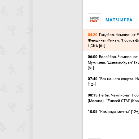
МАТЧ ИГРА
04:20
Гандбол. Чемпионат Р
Женщины. Финал. "Ростов-До
ЦСКА [6+]
06:00
Волейбол. Чемпионат 
Мужчины. "Динамо-Урал" (Уфа
[6+]
07:40
"Век нашего спорта. 
[12+]
08:15
Регби. Чемпионат Рос
(Москва) - "Енисей-СТМ" (Кра
10:05
"Команда мечты" [12+