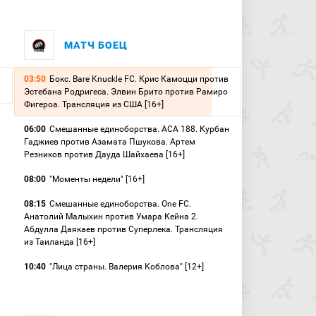
МАТЧ БОЕЦ
03:50
Бокс. Bare Knuckle FC. Крис Камоцци против
Эстебана Родригеса. Элвин Брито против Рамиро
Фигероа. Трансляция из США [16+]
06:00
Смешанные единоборства. ACA 188. Курбан
Гаджиев против Азамата Пшукова. Артем
Резников против Дауда Шайхаева [16+]
08:00
"Моменты недели" [16+]
08:15
Смешанные единоборства. One FC.
Анатолий Малыхин против Умара Кейна 2.
Абдулла Даякаев против Суперлека. Трансляция
из Таиланда [16+]
10:40
"Лица страны. Валерия Коблова" [12+]