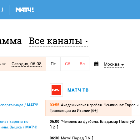
амма
Все каналы
час
Сегодня, 06.08
Пт
Сб
Вс
Москва
МАТЧ ТВ
я спартакиада /
МАТЧ!
03:55
Академическая гребля. Чемпионат Европы.
Трансляция из Италии [6+]
ионат Европы по
06:00
"Человек из футбола. Владимир Пильгуй"
чины. Вышка /
МАТЧ!
[12+]
06:30
Матч! Парад [16+]