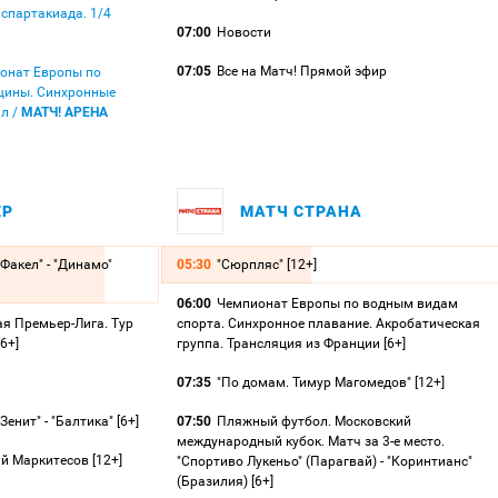
я спартакиада. 1/4
07:00
Новости
07:05
Все на Матч! Прямой эфир
ионат Европы по
щины. Синхронные
л /
МАТЧ! АРЕНА
ЕР
МАТЧ СТРАНА
Факел" - "Динамо"
05:30
"Сюрпляс" [12+]
06:00
Чемпионат Европы по водным видам
я Премьер-Лига. Тур
спорта. Синхронное плавание. Акробатическая
6+]
группа. Трансляция из Франции [6+]
07:35
"По домам. Тимур Магомедов" [12+]
енит" - "Балтика" [6+]
07:50
Пляжный футбол. Московский
международный кубок. Матч за 3-е место.
й Маркитесов [12+]
"Спортиво Лукеньо" (Парагвай) - "Коринтианс"
(Бразилия) [6+]