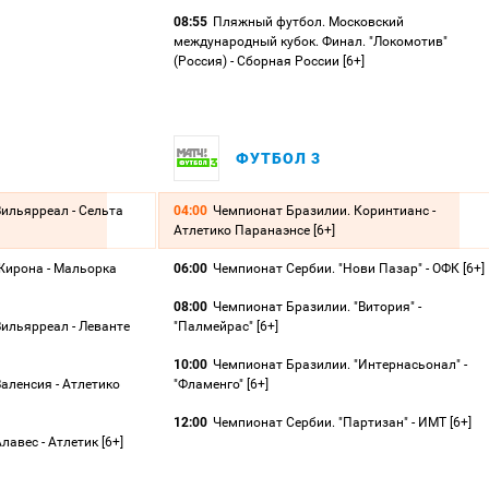
08:55
Пляжный футбол. Московский
международный кубок. Финал. "Локомотив"
(Россия) - Сборная России [6+]
ФУТБОЛ 3
ильярреал - Сельта
04:00
Чемпионат Бразилии. Коринтианс -
Атлетико Паранаэнсе [6+]
Жирона - Мальорка
06:00
Чемпионат Сербии. "Нови Пазар" - ОФК [6+]
08:00
Чемпионат Бразилии. "Витория" -
ильярреал - Леванте
"Палмейрас" [6+]
10:00
Чемпионат Бразилии. "Интернасьонал" -
аленсия - Атлетико
"Фламенго" [6+]
12:00
Чемпионат Сербии. "Партизан" - ИМТ [6+]
авес - Атлетик [6+]