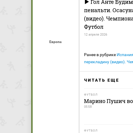
Гол Анте Будим
пенальти. Осасуна 
(видео). Чемпион
Футбол
12 апреля 2026
Европа
Ранее в рубрике
Испани
перекладину (видео). Ч
ЧИТАТЬ ЕЩЕ
ФУТБОЛ
Марино Пушич во
05:58
ФУТБОЛ