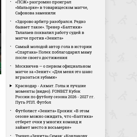
«ПСЖ» разгромно проиграл
«Мальорке» в товарищеском матче,
Сафонова заменили
«Здорово арбитр разобрался. Редко
бывает такое». Тренер «Балтики»
Талалаев похвалил работу судей в
матче против «Зенита»
Самый молодой автор гола в истории
«Спартака» Полех поблагодарил маму
после своего достижения
Москвичев — о первом официальном
матче за «Зенит»: «Для меня это шанс
вгрызаться зубами»
Краснодар - Ахмат. Голы и лучшие
моменты (видео). FONBET Кубок
России по футболу сезона 2026 - 2027 гг.
Путь РПЛ. Футбол
Футболист «Зенита» Ерохин: «В этом
сезоне можно ожидать, что «Балтика»
отберет очки у многих команд и
займет место в восьмерке»
Тренер «Зенита» Семак: «Кондакову