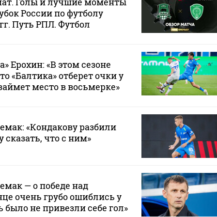
мат. Голы и лучшие моменты
убок России по футболу
 гг. Путь РПЛ. Футбол
» Ерохин: «В этом сезоне
то «Балтика» отберет очки у
займет место в восьмерке»
Семак: «Кондакову разбили
у сказать, что с ним»
емак — о победе над
нце очень грубо ошиблись у
ь было не привезли себе гол»