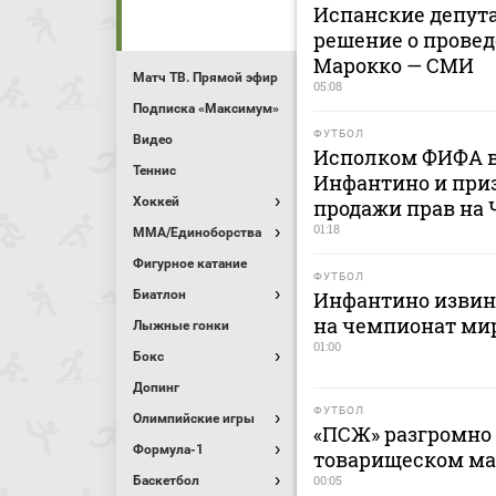
Испанские депут
решение о провед
Марокко — СМИ
Матч ТВ. Прямой эфир
05:08
Подписка «Максимум»
ФУТБОЛ
Видео
Исполком ФИФА в
Теннис
Инфантино и приз
Хоккей
продажи прав на
01:18
MMA/Единоборства
Фигурное катание
ФУТБОЛ
Биатлон
Инфантино извини
на чемпионат ми
Лыжные гонки
01:00
Бокс
Допинг
ФУТБОЛ
Олимпийские игры
«ПСЖ» разгромно 
Формула-1
товарищеском ма
00:05
Баскетбол