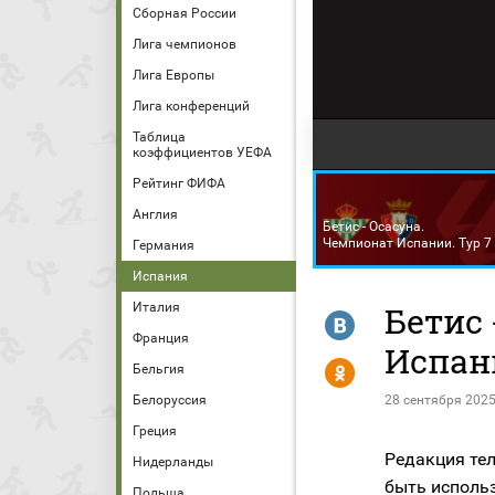
Сборная России
Лига чемпионов
Лига Европы
Лига конференций
Таблица
коэффициентов УЕФА
Рейтинг ФИФА
Англия
Бетис - Осасуна.
Чемпионат Испании. Тур 7
Германия
Испания
Италия
Бетис 
R
Франция
Испани
Y
Бельгия
Белоруссия
28 сентября 2025
Греция
Редакция тел
Нидерланды
быть исполь
Польша