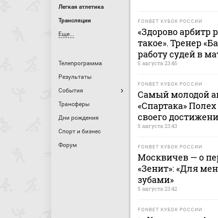
Легкая атлетика
Трансляции
FONBET КУБОК РОССИИ
«Здорово арбитр 
Еще...
такое». Тренер «
работу судей в ма
5 августа 23:45
Телепрограмма
Результаты
FONBET КУБОК РОССИИ
События
Самый молодой ав
«Спартака» Полех
Трансферы
своего достижен
Дни рождения
5 августа 23:43
Спорт и бизнес
Форум
FONBET КУБОК РОССИИ
Москвичев — о п
«Зенит»: «Для ме
зубами»
5 августа 23:42
FONBET КУБОК РОССИИ