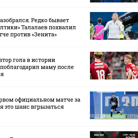
разобрался. Редко бывает
Балтики» Талалаев похвалил
тче против «Зенита»
тор гола в истории
 поблагодарил маму после
ия
ервом официальном матче за
ня это шанс вгрызаться