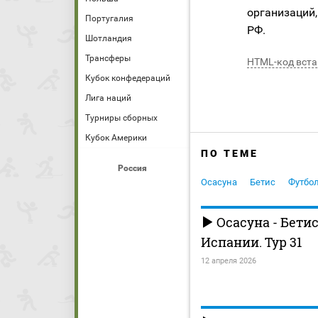
организаций,
Португалия
РФ.
Шотландия
Трансферы
HTML-код вста
Кубок конфедераций
Лига наций
Турниры сборных
Кубок Америки
ПО ТЕМЕ
Россия
Осасуна
Бетис
Футбо
Осасуна - Бети
Испании. Тур 31
12 апреля 2026