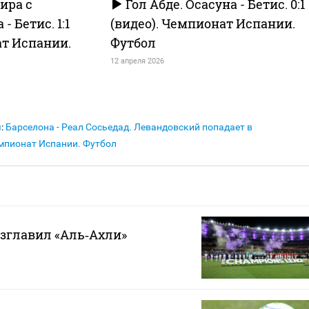
ира с
Гол Абде. Осасуна - Бетис. 0:1
- Бетис. 1:1
(видео). Чемпионат Испании.
ат Испании.
Футбол
12 апреля 2026
я
:
Барселона - Реал Сосьедад. Левандовский попадает в
емпионат Испании. Футбол
зглавил «Аль‑Ахли»