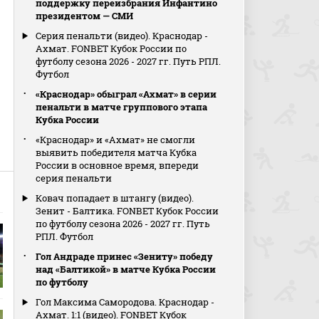
поддержку переизбрания Инфантино
президентом — СМИ
Серия пенальти (видео). Краснодар -
Ахмат. FONBET Кубок России по
футболу сезона 2026 - 2027 гг. Путь РПЛ.
Футбол
«Краснодар» обыграл «Ахмат» в серии
пенальти в матче группового этапа
Кубка России
«Краснодар» и «Ахмат» не смогли
выявить победителя матча Кубка
России в основное время, впереди
серия пенальти
Ковач попадает в штангу (видео).
Зенит - Балтика. FONBET Кубок России
по футболу сезона 2026 - 2027 гг. Путь
РПЛ. Футбол
Гол Андраде принес «Зениту» победу
над «Балтикой» в матче Кубка России
по футболу
Гол Максима Самородова. Краснодар -
Ахмат. 1:1 (видео). FONBET Кубок