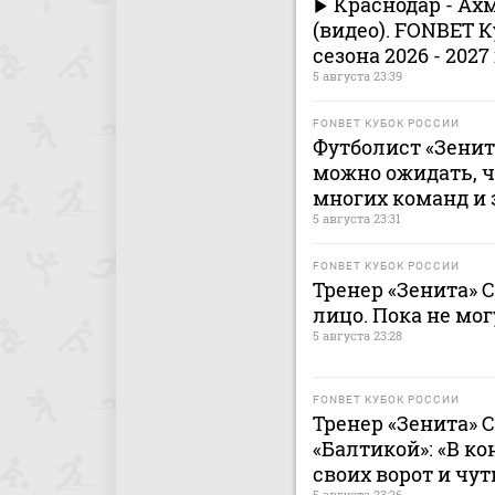
Краснодар - Ах
(видео). FONBET К
сезона 2026 - 2027
5 августа 23:39
FONBET КУБОК РОССИИ
Футболист «Зенита
можно ожидать, ч
многих команд и 
5 августа 23:31
FONBET КУБОК РОССИИ
Тренер «Зенита» 
лицо. Пока не мог
5 августа 23:28
FONBET КУБОК РОССИИ
Тренер «Зенита» С
«Балтикой»: «В ко
своих ворот и чут
5 августа 23:26