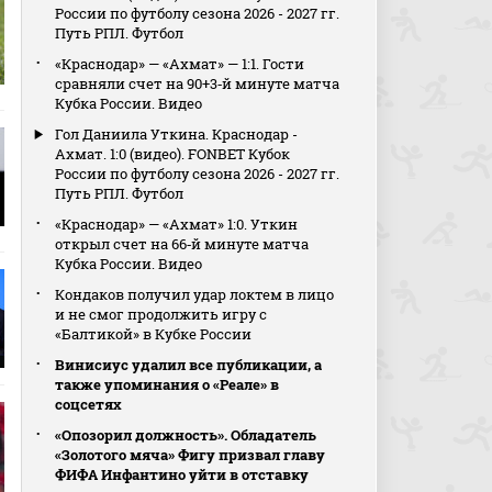
России по футболу сезона 2026 - 2027 гг.
Путь РПЛ. Футбол
«Краснодар» — «Ахмат» — 1:1. Гости
сравняли счет на 90+3‑й минуте матча
Кубка России. Видео
Гол Даниила Уткина. Краснодар -
Ахмат. 1:0 (видео). FONBET Кубок
России по футболу сезона 2026 - 2027 гг.
Путь РПЛ. Футбол
«Краснодар» — «Ахмат» 1:0. Уткин
открыл счет на 66‑й минуте матча
Кубка России. Видео
Кондаков получил удар локтем в лицо
и не смог продолжить игру с
«Балтикой» в Кубке России
Винисиус удалил все публикации, а
также упоминания о «Реале» в
соцсетях
«Опозорил должность». Обладатель
«Золотого мяча» Фигу призвал главу
ФИФА Инфантино уйти в отставку