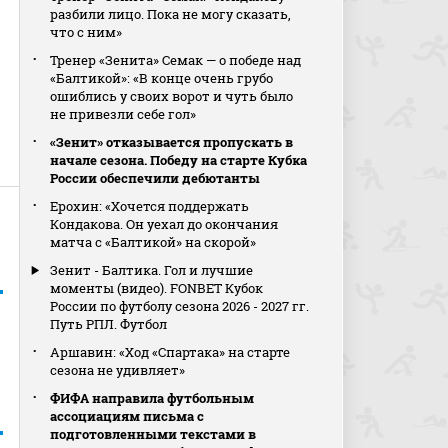
разбили лицо. Пока не могу сказать,
что с ним»
Тренер «Зенита» Семак — о победе над
«Балтикой»: «В конце очень грубо
ошиблись у своих ворот и чуть было
не привезли себе гол»
«Зенит» отказывается пропускать в
начале сезона. Победу на старте Кубка
России обеспечили дебютанты
Ерохин: «Хочется поддержать
Кондакова. Он уехал до окончания
матча с «Балтикой» на скорой»
Зенит - Балтика. Гол и лучшие
моменты (видео). FONBET Кубок
России по футболу сезона 2026 - 2027 гг.
Путь РПЛ. Футбол
Аршавин: «Ход «Спартака» на старте
сезона не удивляет»
ФИФА направила футбольным
ассоциациям письма с
подготовленными текстами в