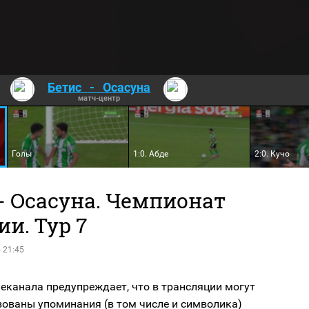
Бетис
-
Осасуна
матч-центр
Голы
1:0. Абде
2:0. Кучо
- Осасуна. Чемпионат
и. Тур 7
 21:45
еканала предупреждает, что в трансляции могут
зованы упоминания (в том числе и символика)