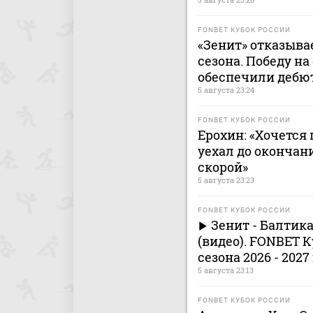
FONBET КУБОК РОССИИ
«Зенит» отказыва
сезона. Победу на
обеспечили дебю
5 августа 23:24
FONBET КУБОК РОССИИ
Ерохин: «Хочется
уехал до окончан
скорой»
5 августа 23:23
FONBET КУБОК РОССИИ
Зенит - Балтик
(видео). FONBET К
сезона 2026 - 2027
5 августа 23:13
FONBET КУБОК РОССИИ