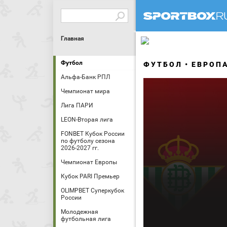
Главная
Футбол
ФУТБОЛ
ЕВРОП
Альфа-Банк РПЛ
Чемпионат мира
Лига ПАРИ
LEON-Вторая лига
FONBET Кубок России
по футболу сезона
2026-2027 гг.
Чемпионат Европы
Кубок PARI Премьер
OLIMPBET Суперкубок
России
Молодежная
футбольная лига