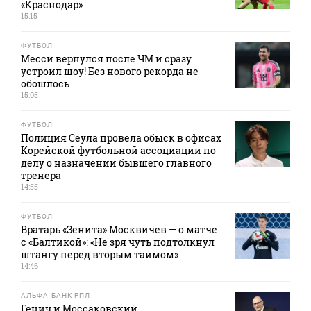
«Краснодар»
15:15
ФУТБОЛ
Месси вернулся после ЧМ и сразу
устроил шоу! Без нового рекорда не
обошлось
15:05
ФУТБОЛ
Полиция Сеула провела обыск в офисах
Корейской футбольной ассоциации по
делу о назначении бывшего главного
тренера
14:55
ФУТБОЛ
Вратарь «Зенита» Москвичев — о матче
с «Балтикой»: «Не зря чуть подтолкнул
штангу перед вторым таймом»
14:46
АЛЬФА-БАНК РПЛ
Генич и Моссаковский