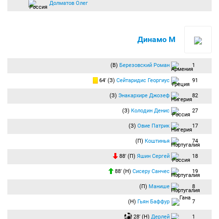
Долматов Олег
Динамо М
(В)
Березовский Роман
1
64′ (З)
Сейтаридис Георгиус
91
(З)
Энакархире Джозеф
82
(З)
Колодин Денис
27
(З)
Овие Патрик
17
(П)
Коштинья
74
88′ (П)
Яшин Сергей
18
88′ (Н)
Сисеру Санчес
19
(П)
Манише
8
(Н)
Гьян Баффур
7
28′ (Н)
Дерлей
1