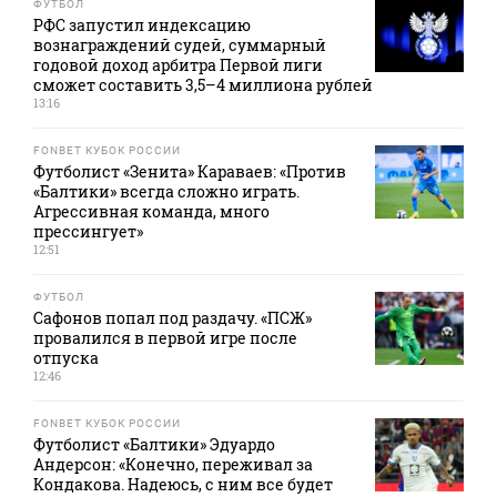
ФУТБОЛ
РФС запустил индексацию
вознаграждений судей, суммарный
годовой доход арбитра Первой лиги
сможет составить 3,5–4 миллиона рублей
13:16
FONBET КУБОК РОССИИ
Футболист «Зенита» Караваев: «Против
«Балтики» всегда сложно играть.
Агрессивная команда, много
прессингует»
12:51
ФУТБОЛ
Сафонов попал под раздачу. «ПСЖ»
провалился в первой игре после
отпуска
12:46
FONBET КУБОК РОССИИ
Футболист «Балтики» Эдуардо
Андерсон: «Конечно, переживал за
Кондакова. Надеюсь, с ним все будет