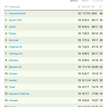
№
Команда
И
В/Н/П
М
О
1
Локомотив М
18
11/7/0
29-6
40
2
Зенит СПб
18
9/5/4
30-17
32
3
ЦСКА
18
9/5/4
28-11
32
4
Рубин
18
7/8/3
20-16
29
5
Москва
18
7/7/4
19-11
28
6
Спартак М
18
7/6/5
27-19
27
7
Торпедо М
18
5/8/5
20-17
23
8
Шинник
18
5/8/5
14-16
23
9
Динамо М
18
7/1/10
20-29
22
10
Сатурн
18
5/6/7
13-13
21
11
Амкар
18
3/11/4
14-21
20
12
Томь
18
4/7/7
13-19
19
13
Крылья Советов
18
4/7/7
17-26
19
14
Алания
18
4/6/8
15-27
18