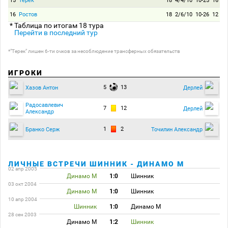
15
Терек
18
4/4/10
10-25
16
16
Ростов
18
2/6/10
10-26
12
* Таблица по итогам 18 тура
Перейти в последний тур
*"Терек" лишен 6-ти очков за несоблюдение трансферных обязательств
ИГРОКИ
5
13
Хазов Антон
Дерлей
Радосавлевич
7
12
Дерлей
Александр
1
2
Бранко Серж
Точилин Александр
ЛИЧНЫЕ ВСТРЕЧИ ШИННИК - ДИНАМО М
02 апр 2005
Динамо М
1:0
Шинник
03 окт 2004
Динамо М
1:0
Шинник
10 апр 2004
Шинник
1:0
Динамо М
28 сен 2003
Динамо М
1:2
Шинник