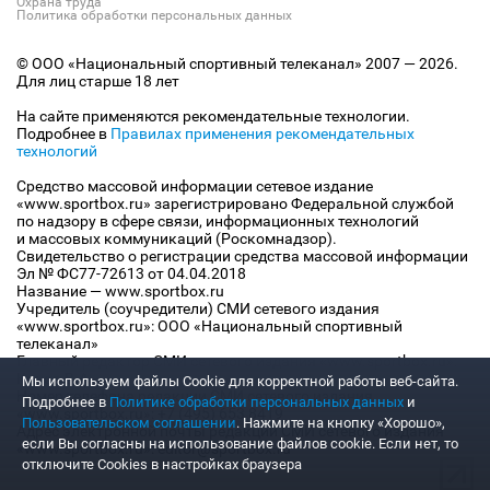
Охрана труда
Политика обработки персональных данных
© ООО «Национальный спортивный телеканал» 2007 — 2026.
Для лиц старше 18 лет
На сайте применяются рекомендательные технологии.
Подробнее в
Правилах применения рекомендательных
технологий
Средство массовой информации сетевое издание
«www.sportbox.ru» зарегистрировано Федеральной службой
по надзору в сфере связи, информационных технологий
и массовых коммуникаций (Роскомнадзор).
Свидетельство о регистрации средства массовой информации
Эл № ФС77-72613 от 04.04.2018
Название — www.sportbox.ru
Учредитель (соучредители) СМИ сетевого издания
«www.sportbox.ru»: ООО «Национальный спортивный
телеканал»
Главный редактор СМИ сетевого издания «www.sportbox.ru»:
Конов В.А.
Мы используем файлы Сookie для корректной работы веб-сайта.
Номер телефона редакции СМИ сетевого издания
Подробнее в
Политике обработки персональных данных
и
«www.sportbox.ru»: +7 (495) 653 8419
Пользовательском соглашении
. Нажмите на кнопку «Хорошо»,
Адрес электронной почты редакции СМИ сетевого издания
если Вы согласны на использование файлов cookie. Если нет, то
«www.sportbox.ru»: editor@sportbox.ru
отключите Cookies в настройках браузера