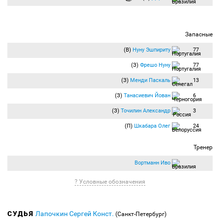
Запасные
(В)
Нуну Эшпириту
77
(З)
Фрешо Нуну
77
(З)
Менди Паскаль
13
(З)
Танасиевич Йован
6
(З)
Точилин Александр
3
(П)
Шкабара Олег
24
Тренер
Вортманн Иво
? Условные обозначения
СУДЬЯ
Лапочкин Сергей Конст.
(Санкт-Петербург)