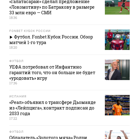
«Галатасарай» сделал предложение
«Локомотиву» по Батракову в размере
33 млн евро — СМИ
18:36
FONBET КУБОК РОССИИ
Футбол. Fonbet Кубок России. Обзор
матчей 1-го тура
18:20
ФУТБОЛ
УЕФА потребовал от Инфантино
гарантий того, что он больше не будет
«уродовать» игру
17:36
ИСПАНИЯ
«Реал» объявил о трансфере Дьоманде
из «Лейпцига», контракт подписан до
2033 года
17:22
ФУТБОЛ
Обладатель «Золотого мяча» Родри