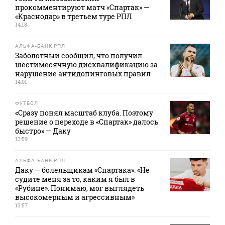
прокомментируют матч «Спартак» —
«Краснодар» в третьем туре РПЛ
14:18
АЛЬФА-БАНК РПЛ
Заболотный сообщил, что получил
шестимесячную дисквалификацию за
нарушение антидопинговых правил
14:01
ФУТБОЛ
«Сразу понял масштаб клуба. Поэтому
решение о переходе в «Спартак» далось
быстро» — Даку
13:59
АЛЬФА-БАНК РПЛ
Даку — болельщикам «Спартака»: «Не
судите меня за то, каким я был в
«Рубине». Понимаю, мог выглядеть
высокомерным и агрессивным»
13:57