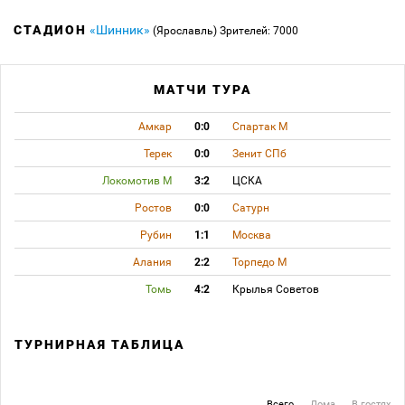
СТАДИОН
«Шинник»
(Ярославль)
Зрителей: 7000
МАТЧИ ТУРА
Амкар
0:0
Спартак М
Терек
0:0
Зенит СПб
Локомотив М
3:2
ЦСКА
Ростов
0:0
Сатурн
Рубин
1:1
Москва
Алания
2:2
Торпедо М
Томь
4:2
Крылья Советов
ТУРНИРНАЯ ТАБЛИЦА
Всего
Дома
В гостях