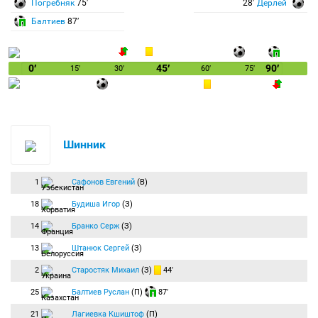
Погребняк
75′
28′
Дерлей
Балтиев
87′
0′
45′
90′
15′
30′
60′
75′
Шинник
1
Сафонов Евгений
(В)
18
Будиша Игор
(З)
14
Бранко Серж
(З)
13
Штанюк Сергей
(З)
2
Старостяк Михаил
(З)
44′
25
Балтиев Руслан
(П)
87′
21
Лагиевка Кшиштоф
(П)