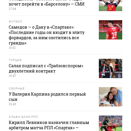
хочет перейти в «Барселону» — СМИ
17:04
ФУТБОЛ
Самедов — о Даку в «Спартаке»:
«Последние годы он входит в элиту
форвардов, за ним охотились все
гранды»
15:51
ТУРЦИЯ
Салах подписал с «Трабзонспором»
двухлетний контракт
15:47
СБОРНЫЕ
У Валерия Карпина родился первый
сын
15:43
АЛЬФА-БАНК РПЛ
Кирилл Левников назначен главным
арбитром матча РПЛ «Спартак» —