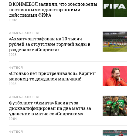
В КОНМЕБОЛ заявили, что обеспокоены
постоянными односторонними
действиями ФИФА
19:32
АЛЬФА-БАНК РПЛ
«Ахмат» оштрафован на 20 тысяч
рублей за отсутствие горячей воды в
раздевалке «Спартака»
19:18
ФУТБОЛ
«Столько лет пристреливался». Карпин
наконец-то дождался мальчика!
19:15
АЛЬФА-БАНК РПЛ
Футболист «Ахмата» Касинтура
дисквалифицирован на два матча за
удаление в матче со «Спартаком»
19:04
ФУТБОЛ