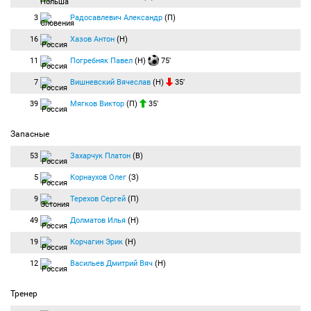
3
Радосавлевич Александр
(П)
16
Хазов Антон
(Н)
11
Погребняк Павел
(Н)
75′
7
Вишневский Вячеслав
(Н)
35′
39
Мягков Виктор
(П)
35′
Запасные
53
Захарчук Платон
(В)
5
Корнаухов Олег
(З)
9
Терехов Сергей
(П)
49
Долматов Илья
(Н)
19
Корчагин Эрик
(Н)
12
Васильев Дмитрий Вяч
(Н)
Тренер