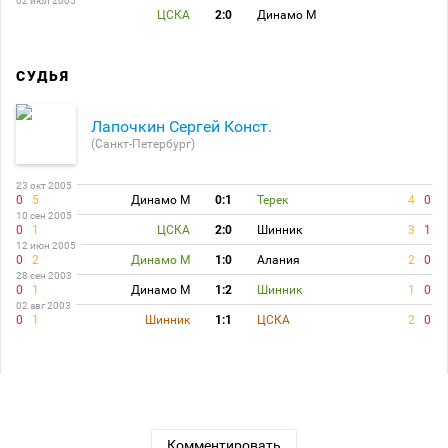
02 июл 2005
ЦСКА
2:0
Динамо М
СУДЬЯ
Лапочкин Сергей Конст.
(Санкт-Петербург)
23 окт 2005
0
5
Динамо М
0:1
Терек
4
0
10 сен 2005
0
1
ЦСКА
2:0
Шинник
3
1
12 июн 2005
0
2
Динамо М
1:0
Алания
2
0
28 сен 2003
0
1
Динамо М
1:2
Шинник
1
0
02 авг 2003
0
1
Шинник
1:1
ЦСКА
2
0
Комментировать