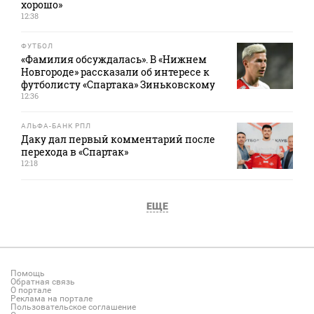
хорошо»
12:38
ФУТБОЛ
«Фамилия обсуждалась». В «Нижнем
Новгороде» рассказали об интересе к
футболисту «Спартака» Зиньковскому
12:36
АЛЬФА-БАНК РПЛ
Даку дал первый комментарий после
перехода в «Спартак»
12:18
ЕЩЕ
Помощь
Обратная связь
О портале
Реклама на портале
Пользовательское соглашение