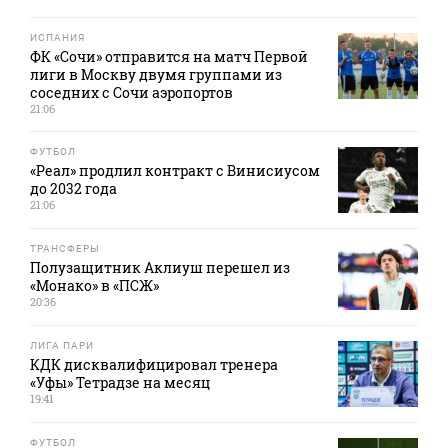
ИСПАНИЯ
ФК «Сочи» отправится на матч Первой
лиги в Москву двумя группами из
соседних с Сочи аэропортов
21:06
ФУТБОЛ
«Реал» продлил контракт с Винисиусом
до 2032 года
21:06
ТРАНСФЕРЫ
Полузащитник Аклиуш перешел из
«Монако» в «ПСЖ»
20:36
ЛИГА ПАРИ
КДК дисквалифицировал тренера
«Уфы» Тетрадзе на месяц
19:41
ФУТБОЛ