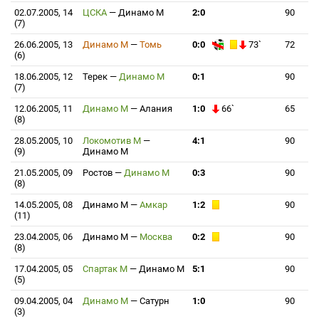
02.07.2005, 14
ЦСКА
—
Динамо М
2:0
90
(7)
26.06.2005, 13
Динамо М
—
Томь
0:0
73`
72
(6)
18.06.2005, 12
Терек
—
Динамо М
0:1
90
(7)
12.06.2005, 11
Динамо М
—
Алания
1:0
66`
65
(8)
28.05.2005, 10
Локомотив М
—
4:1
90
(9)
Динамо М
21.05.2005, 09
Ростов
—
Динамо М
0:3
90
(8)
14.05.2005, 08
Динамо М
—
Амкар
1:2
90
(11)
23.04.2005, 06
Динамо М
—
Москва
0:2
90
(8)
17.04.2005, 05
Спартак М
—
Динамо М
5:1
90
(5)
09.04.2005, 04
Динамо М
—
Сатурн
1:0
90
(3)