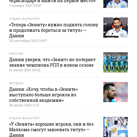
«Краснодар» и выйти на первое место»
7 ноября 2023 19:47
АЛЬФА-БАНК РПЛ
«Теперь «Зениту» нужно поднять голову
и продолжать бороться за титул» —
Данни
25 сентября 2023 19:07
РОССИЯ
Данни уверен, что «Зенит» не потеряет
звание чемпиона РПЛ в новом сезоне
31 июля 2023 09:02
ФУТБОЛ
Данни: «Хочу, чтобы в «Зените»
выступало больше игроков из
собственной академии»
26 июля 2023 11:31
АЛЬФА-БАНК РПЛ
«У «Зенита» хорошие игроки, они и без
Малкома смогут завоевать титул» —
Данни