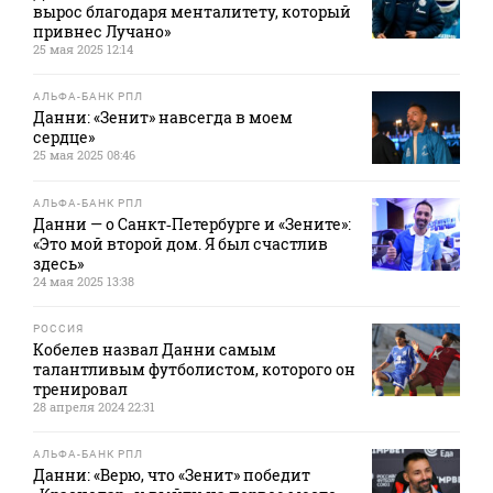
вырос благодаря менталитету, который
привнес Лучано»
25 мая 2025 12:14
АЛЬФА-БАНК РПЛ
Данни: «Зенит» навсегда в моем
сердце»
25 мая 2025 08:46
АЛЬФА-БАНК РПЛ
Данни — о Санкт‑Петербурге и «Зените»:
«Это мой второй дом. Я был счастлив
здесь»
24 мая 2025 13:38
РОССИЯ
Кобелев назвал Данни самым
талантливым футболистом, которого он
тренировал
28 апреля 2024 22:31
АЛЬФА-БАНК РПЛ
Данни: «Верю, что «Зенит» победит