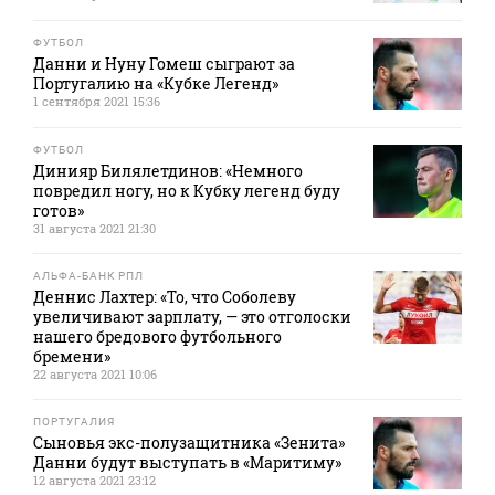
ФУТБОЛ
Данни и Нуну Гомеш сыграют за
Португалию на «Кубке Легенд»
1 сентября 2021 15:36
ФУТБОЛ
Динияр Билялетдинов: «Немного
повредил ногу, но к Кубку легенд буду
готов»
31 августа 2021 21:30
АЛЬФА-БАНК РПЛ
Деннис Лахтер: «То, что Соболеву
увеличивают зарплату, — это отголоски
нашего бредового футбольного
бремени»
22 августа 2021 10:06
ПОРТУГАЛИЯ
Сыновья экс-полузащитника «Зенита»
Данни будут выступать в «Маритиму»
12 августа 2021 23:12