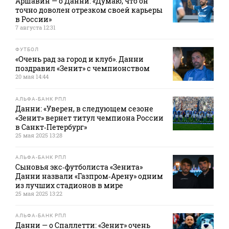
Аршавин — о Данни: «Думаю, что он
точно доволен отрезком своей карьеры
в России»
7 августа 12:31
ФУТБОЛ
«Очень рад за город и клуб». Данни
поздравил «Зенит» с чемпионством
20 мая 14:44
АЛЬФА-БАНК РПЛ
Данни: «Уверен, в следующем сезоне
«Зенит» вернет титул чемпиона России
в Санкт‑Петербург»
25 мая 2025 13:28
АЛЬФА-БАНК РПЛ
Сыновья экс‑футболиста «Зенита»
Данни назвали «Газпром‑Арену» одним
из лучших стадионов в мире
25 мая 2025 13:22
АЛЬФА-БАНК РПЛ
Данни — о Спаллетти: «Зенит» очень