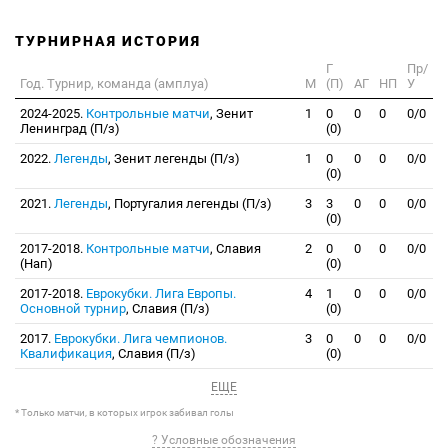
ТУРНИРНАЯ ИСТОРИЯ
Г
Пр/
Год. Турнир, команда (амплуа)
М
(П)
АГ
НП
У
2024-2025.
Контрольные матчи
, Зенит
1
0
0
0
0/0
Ленинград (П/з)
(0)
2022.
Легенды
, Зенит легенды (П/з)
1
0
0
0
0/0
(0)
2021.
Легенды
, Португалия легенды (П/з)
3
3
0
0
0/0
(0)
2017-2018.
Контрольные матчи
, Славия
2
0
0
0
0/0
(Нап)
(0)
2017-2018.
Еврокубки. Лига Европы.
4
1
0
0
0/0
Основной турнир
, Славия (П/з)
(0)
2017.
Еврокубки. Лига чемпионов.
3
0
0
0
0/0
Квалификация
, Славия (П/з)
(0)
ЕЩЕ
* Только матчи, в которых игрок забивал голы
? Условные обозначения