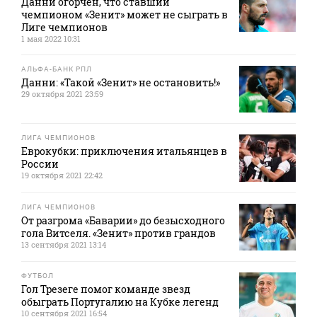
Данни огорчен, что ставший
чемпионом «Зенит» может не сыграть в
Лиге чемпионов
1 мая 2022 10:31
АЛЬФА-БАНК РПЛ
Данни: «Такой «Зенит» не остановить!»
29 октября 2021 23:59
ЛИГА ЧЕМПИОНОВ
Еврокубки: приключения итальянцев в
России
19 октября 2021 22:42
ЛИГА ЧЕМПИОНОВ
От разгрома «Баварии» до безысходного
гола Витселя. «Зенит» против грандов
13 сентября 2021 13:14
ФУТБОЛ
Гол Трезеге помог команде звезд
обыграть Португалию на Кубке легенд
10 сентября 2021 16:54