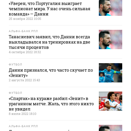
«Уверен, что Португалия выиграет
чемпионат мира. У нас очень сильная
команда» — Данни
25 ноября 2022 10:05
АЛЬФА-БАНК РПЛ
Танасиевич заявил, что Данни всегда
выкладывался на тренировках на две
тысячи процентов
4 октября 2022 18:32
ФУТБОЛ
Данни признался, что часто скучает по
«Зениту»
2 августа 2022 15:43
ФУТБОЛ
«Спартак» на кураже разбил «Зенит» в
ураганном матче. Жаль, что этого никто
не увидел
8 июля 2022 18:10
АЛЬФА-БАНК РПЛ