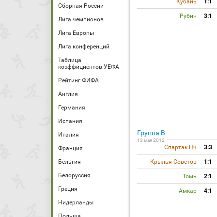
Кубань
1:1
Сборная России
Рубин
3:1
Лига чемпионов
Лига Европы
Лига конференций
Таблица
коэффициентов УЕФА
Рейтинг ФИФА
Англия
Германия
Испания
Группа B
Италия
13 мая 2012
Спартак Нч
3:3
Франция
Бельгия
Крылья Советов
1:1
Белоруссия
Томь
2:1
Греция
Амкар
4:1
Нидерланды
Польша