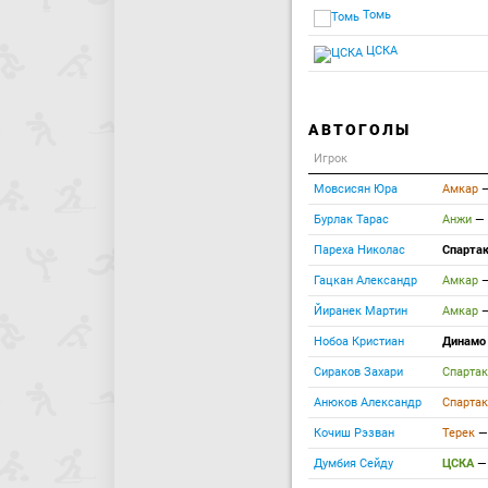
Томь
ЦСКА
АВТОГОЛЫ
Игрок
Мовсисян Юра
Амкар
Бурлак Тарас
Анжи
—
Пареха Николас
Спарта
Гацкан Александр
Амкар
Йиранек Мартин
Амкар
Нобоа Кристиан
Динамо
Сираков Захари
Спарта
Анюков Александр
Спарта
Кочиш Рэзван
Терек
Думбия Сейду
ЦСКА