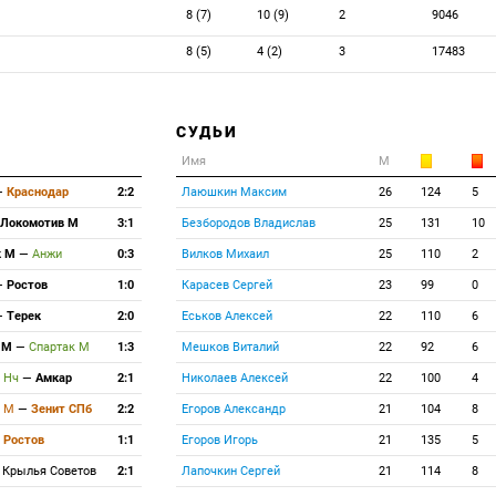
8 (7)
10 (9)
2
9046
8 (5)
4 (2)
3
17483
СУДЬИ
Имя
М
—
Краснодар
2:2
Лаюшкин Максим
26
124
5
Локомотив М
3:1
Безбородов Владислав
25
131
10
к М
—
Анжи
0:3
Вилков Михаил
25
110
2
—
Ростов
1:0
Карасев Сергей
23
99
0
—
Терек
2:0
Еськов Алексей
22
110
6
 М
—
Спартак М
1:3
Мешков Виталий
22
92
6
к Нч
—
Амкар
2:1
Николаев Алексей
22
100
4
к М
—
Зенит СПб
2:2
Егоров Александр
21
104
8
—
Ростов
1:1
Егоров Игорь
21
135
5
—
Крылья Советов
2:1
Лапочкин Сергей
21
114
8