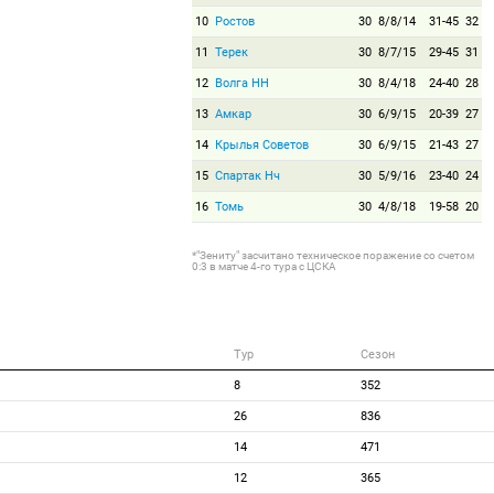
10
Ростов
30
8/8/14
31-45
32
11
Терек
30
8/7/15
29-45
31
12
Волга НН
30
8/4/18
24-40
28
13
Амкар
30
6/9/15
20-39
27
14
Крылья Советов
30
6/9/15
21-43
27
15
Спартак Нч
30
5/9/16
23-40
24
16
Томь
30
4/8/18
19-58
20
*"Зениту" засчитано техническое поражение со счетом
0:3 в матче 4-го тура с ЦСКА
Тур
Сезон
8
352
26
836
14
471
12
365