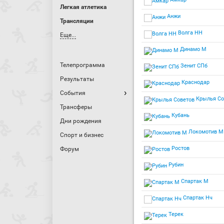
Легкая атлетика
Анжи
Трансляции
Волга НН
Еще...
Динамо М
Телепрограмма
Зенит СПб
Результаты
Краснодар
События
Крылья Со
Трансферы
Кубань
Дни рождения
Локомотив М
Спорт и бизнес
Ростов
Форум
Рубин
Спартак М
Спартак Нч
Терек