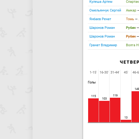
Кулеша Артем
Спарта
Омельянчук Сергей
Амкар
Янбаев Ренат
Томь
—
Шаронов Роман
Рубин
Шаронов Роман
Рубин
Гранат Владимир
Волга 
ЧЕТВЕ
1-15'
16-30'
31-44'
45'
46-6
Голы
14
119
115
103
13