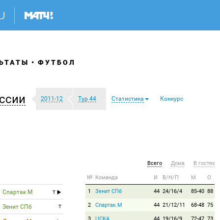
ЬТАТЫ
ФУТБОЛ
ссии
2011-12
Тур 44
Статистика
Конкурс
Всего
Дома
В гостях
№
Команда
И
В/Н/П
М
О
1
Зенит СПб
44
24/16/4
85-40
88
Спартак М
T
2
Спартак М
44
21/12/11
68-48
75
Зенит СПб
T
3
ЦСКА
44
19/16/9
72-47
73