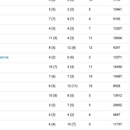
5 (5)
2 (2)
5
15461
7 (7)
8 (7)
4
9195
4 (3)
4 (3)
7
12207
11 (9)
4 (3)
11
18906
8 (5)
12 (8)
12
9297
ветов
4 (2)
6 (6)
2
12371
10 (7)
4 (4)
11
16450
7 (6)
7 (3)
10
14587
8 (5)
12 (11)
10
8928
10 (8)
8 (5)
5
13912
3 (2)
7 (5)
5
20852
6 (3)
4 (2)
6
6847
6 (4)
10 (7)
3
11737