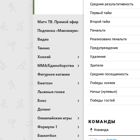
Средняя результативность
Первый тайм
Матч ТВ. Прямой эфир
Второй тайм
Подписка «Максимум»
Пенальти
Видео
Реализовано пенальти
Теннис
Предупреждения
Хоккей
Удаления
MMA/Единоборства
Зрители
Фигурное катание
Средняя посещаемость
Биатлон
Победы хозяев
Лыжные гонки
Ничьи (нулевые)
Бокс
Победы гостей
Допинг
Олимпийские игры
КОМАНДЫ
Формула-1
Команда
Баскетбол
Амкар