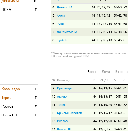
Динамо М
T
4
Динамо М
44
20/12/12
66-50
72
ЦСКА
T
5
Анжи
44
19/13/12
54-42
70
6
Рубин
44
17 /17 /10
55-41
68
7
Локомотив М
44
18 /12 /14
59-48
66
8
Кубань
44
15 /16 /13
50-45
61
*"Зениту" засчитано техническое поражение со счетом
0:3 в матче 4-го тура с ЦСКА
Всего
Дома
В гостях
№
Команда
И
В/Н/П
М
О
9
Краснодар
44
16/13/15
58-61
61
Краснодар
T
10
Амкар
44
14/13/17
40-51
55
Терек
T
11
Терек
44
14/10/20
45-62
52
Ростов
T
12
Крылья Советов
44
12/15/17
33-50
51
Волга НН
T
13
Ростов
44
12/12/20
45-61
48
14
Волга НН
44
12/5/27
37-60
41