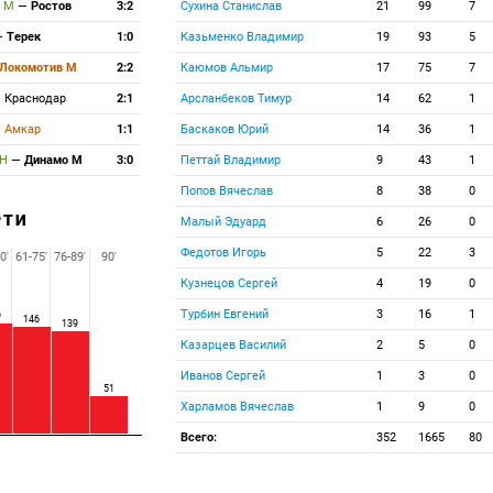
к М
—
Ростов
3:2
Сухина Станислав
21
99
7
—
Терек
1:0
Казьменко Владимир
19
93
5
Локомотив М
2:2
Каюмов Альмир
17
75
7
—
Краснодар
2:1
Арсланбеков Тимур
14
62
1
—
Амкар
1:1
Баскаков Юрий
14
36
1
НН
—
Динамо М
3:0
Петтай Владимир
9
43
1
Попов Вячеслав
8
38
0
РТИ
Малый Эдуард
6
26
0
Федотов Игорь
5
22
3
0'
61-75'
76-89'
90'
Кузнецов Сергей
4
19
0
Турбин Евгений
3
16
1
9
146
139
Казарцев Василий
2
5
0
Иванов Сергей
1
3
0
51
Харламов Вячеслав
1
9
0
Всего:
352
1665
80