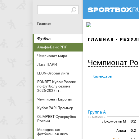
Главная
Футбол
ГЛАВНАЯ
РЕЗУЛ
Альфа-Банк РПЛ
Чемпионат мира
Чемпионат Ро
Лига ПАРИ
LEON-Вторая лига
Календарь
FONBET Кубок России
по футболу сезона
2026-2027 гг.
Чемпионат Европы
Кубок PARI Премьер
Группа A
OLIMPBET Суперкубок
13 мая 2012
России
Локомотив М
0:2
Молодежная
Анжи
0:2
футбольная лига