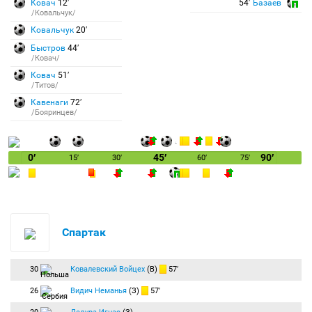
Ковач
12′
54′
Базаев
/Ковальчук/
Ковальчук
20′
Быстров
44′
/Ковач/
Ковач
51′
/Титов/
Кавенаги
72′
/Бояринцев/
0′
45′
90′
15′
30′
60′
75′
Спартак
30
Ковалевский Войцех
(В)
57′
26
Видич Неманья
(З)
57′