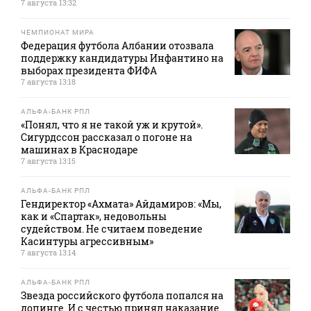
7 августа 13:32
ЧЕМПИОНАТ МИРА
Федерация футбола Албании отозвала
поддержку кандидатуры Инфантино на
выборах президента ФИФА
7 августа 13:18
АЛЬФА-БАНК РПЛ
«Понял, что я не такой уж и крутой».
Сигурдссон рассказал о погоне на
машинах в Краснодаре
7 августа 13:15
АЛЬФА-БАНК РПЛ
Гендиректор «Ахмата» Айдамиров: «Мы,
как и «Спартак», недовольны
судейством. Не считаем поведение
Касинтуры агрессивным»
7 августа 13:14
АЛЬФА-БАНК РПЛ
Звезда российского футбола попался на
допинге. И с честью принял наказание