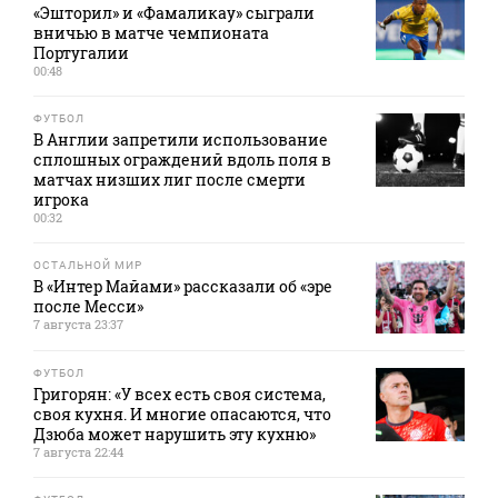
«Эшторил» и «Фамаликау» сыграли
вничью в матче чемпионата
Португалии
00:48
ФУТБОЛ
В Англии запретили использование
сплошных ограждений вдоль поля в
матчах низших лиг после смерти
игрока
00:32
ОСТАЛЬНОЙ МИР
В «Интер Майами» рассказали об «эре
после Месси»
7 августа 23:37
ФУТБОЛ
Григорян: «У всех есть своя система,
своя кухня. И многие опасаются, что
Дзюба может нарушить эту кухню»
7 августа 22:44