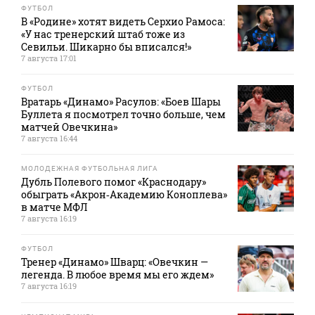
ФУТБОЛ
В «Родине» хотят видеть Серхио Рамоса:
«У нас тренерский штаб тоже из
Севильи. Шикарно бы вписался!»
7 августа 17:01
ФУТБОЛ
Вратарь «Динамо» Расулов: «Боев Шары
Буллета я посмотрел точно больше, чем
матчей Овечкина»
7 августа 16:44
МОЛОДЕЖНАЯ ФУТБОЛЬНАЯ ЛИГА
Дубль Полевого помог «Краснодару»
обыграть «Акрон‑Академию Коноплева»
в матче МФЛ
7 августа 16:19
ФУТБОЛ
Тренер «Динамо» Шварц: «Овечкин —
легенда. В любое время мы его ждем»
7 августа 16:19