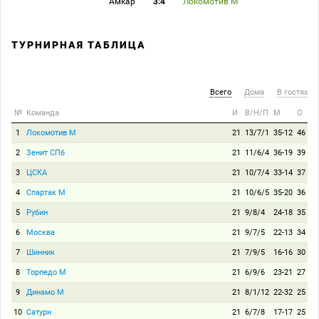
Амкар
3:4
Локомотив М
ТУРНИРНАЯ ТАБЛИЦА
Всего
Дома
В гостях
№
Команда
И
В/Н/П
М
О
1
Локомотив М
21
13/7/1
35-12
46
2
Зенит СПб
21
11/6/4
36-19
39
3
ЦСКА
21
10/7/4
33-14
37
4
Спартак М
21
10/6/5
35-20
36
5
Рубин
21
9/8/4
24-18
35
6
Москва
21
9/7/5
22-13
34
7
Шинник
21
7/9/5
16-16
30
8
Торпедо М
21
6/9/6
23-21
27
9
Динамо М
21
8/1/12
22-32
25
10
Сатурн
21
6/7/8
17-17
25