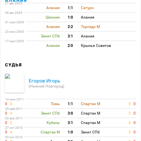
АЛАНИЯ
21 авг 2005
Алания
1:1
Сатурн
06 авг 2005
Шинник
1:0
Алания
31 июл 2005
Алания
2:2
Торпедо М
23 июл 2005
Зенит СПб
3:1
Алания
17 июл 2005
Алания
2:0
Крылья Советов
СУДЬЯ
Егоров Игорь
(Нижний Новгород)
14 июн 2011
0
0
Томь
1:1
Спартак М
5
0
29 мая 2011
0
4
Зенит СПб
3:0
Спартак М
2
0
02 апр 2011
0
5
Кубань
3:1
Спартак М
4
0
27 окт 2010
0
4
Спартак М
1:0
Зенит СПб
3
0
03 окт 2010