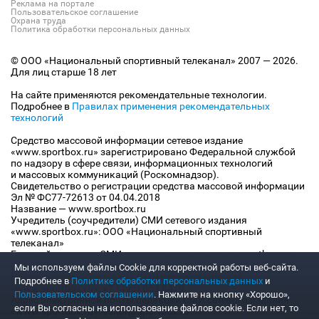
Реклама на портале
Пользовательское соглашение
Охрана труда
Политика обработки персональных данных
© ООО «Национальный спортивный телеканал» 2007 — 2026.
Для лиц старше 18 лет
На сайте применяются рекомендательные технологии.
Подробнее в
Правилах применения рекомендательных
технологий
Средство массовой информации сетевое издание
«www.sportbox.ru» зарегистрировано Федеральной службой
по надзору в сфере связи, информационных технологий
и массовых коммуникаций (Роскомнадзор).
Свидетельство о регистрации средства массовой информации
Эл № ФС77-72613 от 04.04.2018
Название — www.sportbox.ru
Учредитель (соучредители) СМИ сетевого издания
«www.sportbox.ru»: ООО «Национальный спортивный
телеканал»
Главный редактор СМИ сетевого издания «www.sportbox.ru»:
Конов В.А.
Мы используем файлы Сookie для корректной работы веб-сайта.
Номер телефона редакции СМИ сетевого издания
Подробнее в
Политике обработки персональных данных
и
«www.sportbox.ru»: +7 (495) 653 8419
Пользовательском соглашении
. Нажмите на кнопку «Хорошо»,
Адрес электронной почты редакции СМИ сетевого издания
если Вы согласны на использование файлов cookie. Если нет, то
«www.sportbox.ru»: editor@sportbox.ru