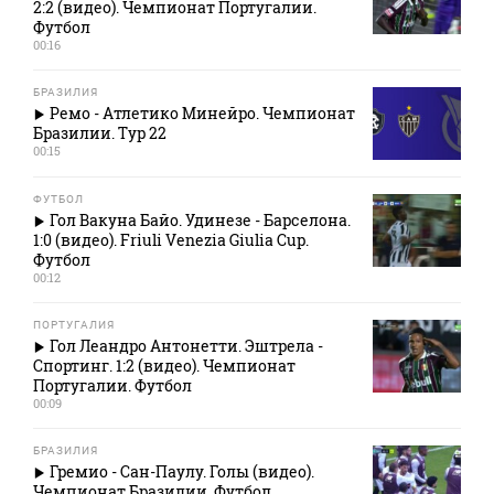
2:2 (видео). Чемпионат Португалии.
Футбол
00:16
БРАЗИЛИЯ
Ремо - Атлетико Минейро. Чемпионат
Бразилии. Тур 22
00:15
ФУТБОЛ
Гол Вакуна Байо. Удинезе - Барселона.
1:0 (видео). Friuli Venezia Giulia Cup.
Футбол
00:12
ПОРТУГАЛИЯ
Гол Леандро Антонетти. Эштрела -
Спортинг. 1:2 (видео). Чемпионат
Португалии. Футбол
00:09
БРАЗИЛИЯ
Гремио - Сан-Паулу. Голы (видео).
Чемпионат Бразилии. Футбол