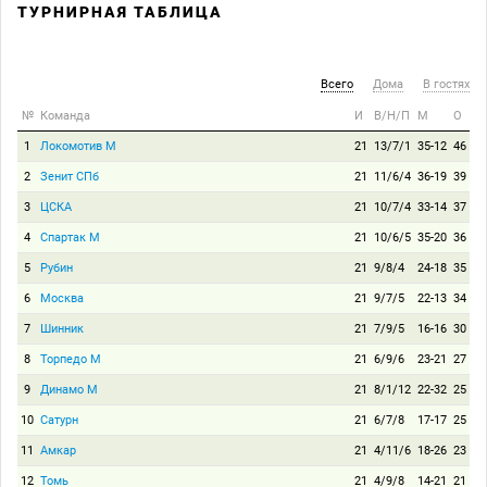
ТУРНИРНАЯ ТАБЛИЦА
Всего
Дома
В гостях
№
Команда
И
В/Н/П
М
О
1
Локомотив М
21
13/7/1
35-12
46
2
Зенит СПб
21
11/6/4
36-19
39
3
ЦСКА
21
10/7/4
33-14
37
4
Спартак М
21
10/6/5
35-20
36
5
Рубин
21
9/8/4
24-18
35
6
Москва
21
9/7/5
22-13
34
7
Шинник
21
7/9/5
16-16
30
8
Торпедо М
21
6/9/6
23-21
27
9
Динамо М
21
8/1/12
22-32
25
10
Сатурн
21
6/7/8
17-17
25
11
Амкар
21
4/11/6
18-26
23
12
Томь
21
4/9/8
14-21
21