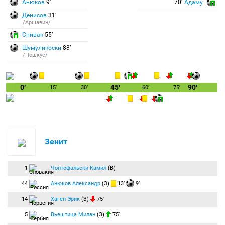
Анюков
9′
70′
Адаму
Денисов
31′
/Аршавин/
Спивак
55′
Шумуликоски
88′
/Пошкус/
0′
45′
90′
15′
30′
60′
75′
Зенит
1
Чонтофальски Камил
(В)
44
Анюков Александр
(З)
13′
9′
14
Хаген Эрик
(З)
75′
5
Вьештица Милан
(З)
75′