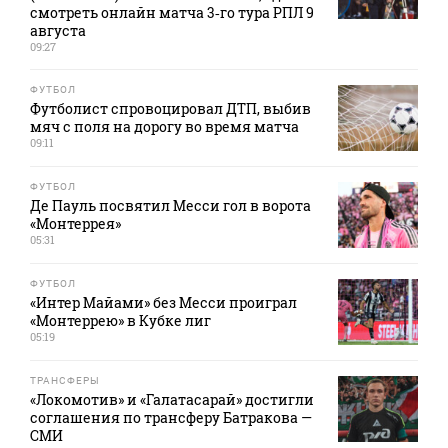
смотреть онлайн матча 3‑го тура РПЛ 9
августа
09:27
ФУТБОЛ
Футболист спровоцировал ДТП, выбив
мяч с поля на дорогу во время матча
09:11
ФУТБОЛ
Де Пауль посвятил Месси гол в ворота
«Монтеррея»
05:31
ФУТБОЛ
«Интер Майами» без Месси проиграл
«Монтеррею» в Кубке лиг
05:19
ТРАНСФЕРЫ
«Локомотив» и «Галатасарай» достигли
соглашения по трансферу Батракова —
СМИ