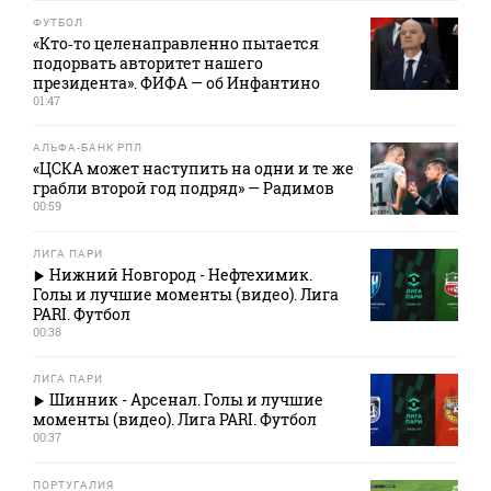
ФУТБОЛ
«Кто‑то целенаправленно пытается
подорвать авторитет нашего
президента». ФИФА — об Инфантино
01:47
АЛЬФА-БАНК РПЛ
«ЦСКА может наступить на одни и те же
грабли второй год подряд» — Радимов
00:59
ЛИГА ПАРИ
Нижний Новгород - Нефтехимик.
Голы и лучшие моменты (видео). Лига
PARI. Футбол
00:38
ЛИГА ПАРИ
Шинник - Арсенал. Голы и лучшие
моменты (видео). Лига PARI. Футбол
00:37
ПОРТУГАЛИЯ