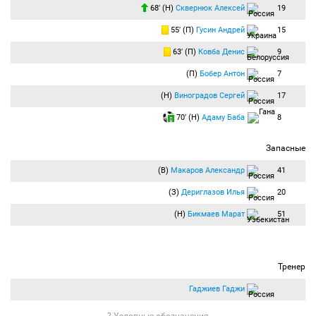
68′ (Н)
Сквернюк Алексей
19
55′ (П)
Гусин Андрей
15
63′ (П)
Ковба Денис
9
(П)
Бобер Антон
7
(Н)
Виноградов Сергей
17
70′ (Н)
Адаму Баба
8
Запасные
(В)
Макаров Александр
41
(З)
Дериглазов Илья
20
(Н)
Бикмаев Марат
51
Тренер
Гаджиев Гаджи