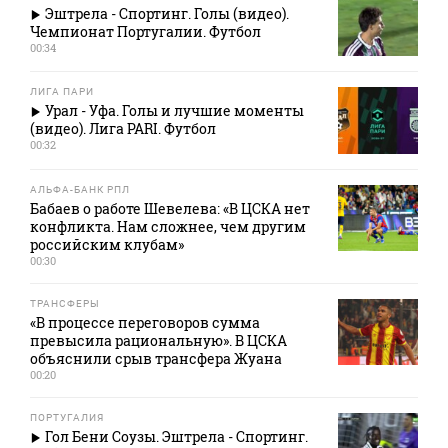
Эштрела - Спортинг. Голы (видео).
Чемпионат Португалии. Футбол
00:34
ЛИГА ПАРИ
Урал - Уфа. Голы и лучшие моменты
(видео). Лига PARI. Футбол
00:32
АЛЬФА-БАНК РПЛ
Бабаев о работе Шевелева: «В ЦСКА нет
конфликта. Нам сложнее, чем другим
российским клубам»
00:30
ТРАНСФЕРЫ
«В процессе переговоров сумма
превысила рациональную». В ЦСКА
объяснили срыв трансфера Жуана
00:20
ПОРТУГАЛИЯ
Гол Бени Соузы. Эштрела - Спортинг.