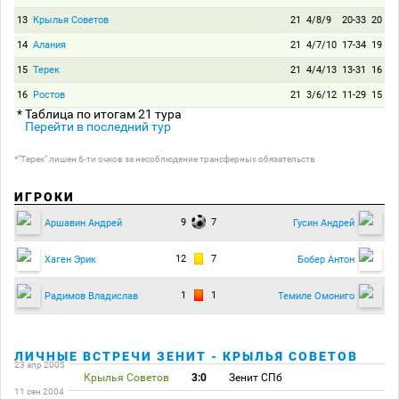
13
Крылья Советов
21
4/8/9
20-33
20
14
Алания
21
4/7/10
17-34
19
15
Терек
21
4/4/13
13-31
16
16
Ростов
21
3/6/12
11-29
15
* Таблица по итогам 21 тура
Перейти в последний тур
*"Терек" лишен 6-ти очков за несоблюдение трансферных обязательств
ИГРОКИ
9
7
Аршавин Андрей
Гусин Андрей
12
7
Хаген Эрик
Бобер Антон
1
1
Радимов Владислав
Темиле Омониго
ЛИЧНЫЕ ВСТРЕЧИ ЗЕНИТ - КРЫЛЬЯ СОВЕТОВ
23 апр 2005
Крылья Советов
3:0
Зенит СПб
11 сен 2004