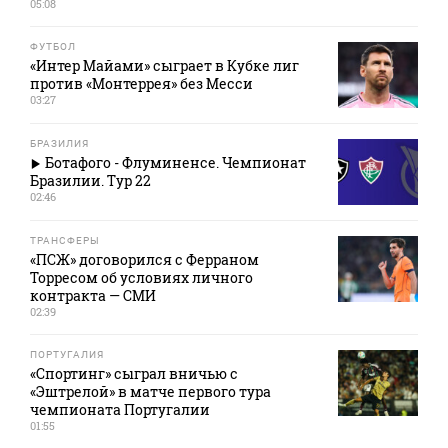
05:08
ФУТБОЛ
«Интер Майами» сыграет в Кубке лиг
против «Монтеррея» без Месси
03:27
БРАЗИЛИЯ
Ботафого - Флуминенсе. Чемпионат
Бразилии. Тур 22
02:46
ТРАНСФЕРЫ
«ПСЖ» договорился с Ферраном
Торресом об условиях личного
контракта — СМИ
02:39
ПОРТУГАЛИЯ
«Спортинг» сыграл вничью с
«Эштрелой» в матче первого тура
чемпионата Португалии
01:55