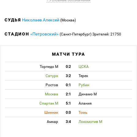
? Условные обозначения
СУДЬЯ
Николаев Алексей
(Москва)
СТАДИОН
«Петровский»
(Санкт-Петербург)
Зрителей: 21750
МАТЧИ ТУРА
Торпедо М
0:2
ЦСКА
Сатурн
3:2
Терек
Ростов
0:1
Рубин
Москва
2:1
Динамо М
Спартак М
5:1
Алания
Шинник
0:0
Томь
Амкар
3:4
Локомотив М