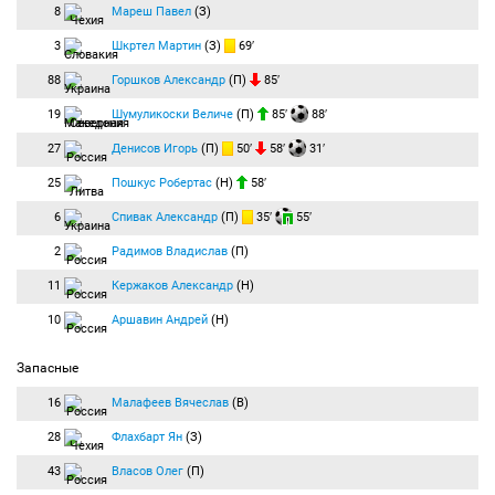
8
Мареш Павел
(З)
3
Шкртел Мартин
(З)
69′
88
Горшков Александр
(П)
85′
19
Шумуликоски Величе
(П)
85′
88′
27
Денисов Игорь
(П)
50′
58′
31′
25
Пошкус Робертас
(Н)
58′
6
Спивак Александр
(П)
35′
55′
2
Радимов Владислав
(П)
11
Кержаков Александр
(Н)
10
Аршавин Андрей
(Н)
Запасные
16
Малафеев Вячеслав
(В)
28
Флахбарт Ян
(З)
43
Власов Олег
(П)