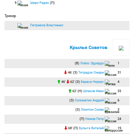
9
Ширл Радек
(П)
Тренер
Петржела Властимил
Крылья Советов
(В)
Лобос Эдуардо
1
46′ (З)
Тетрадзе Омари
31
46′
62′ (З)
Бараса Нериус
4
62′ (Н)
Шпаков Иван
33
(З)
Соломатин Андрей
6
(З)
Леилтон Силва
3
(П)
Немов Петр
24
68′ (П)
Булыга Виталий
19