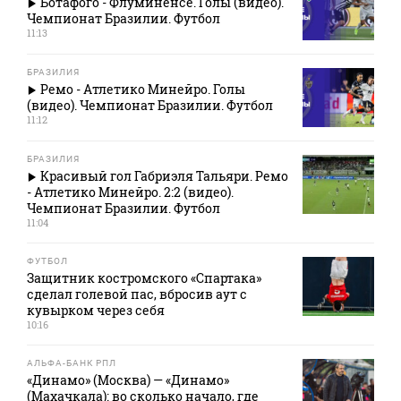
Ботафого - Флуминенсе. Голы (видео).
Чемпионат Бразилии. Футбол
11:13
БРАЗИЛИЯ
Ремо - Атлетико Минейро. Голы
(видео). Чемпионат Бразилии. Футбол
11:12
БРАЗИЛИЯ
Красивый гол Габриэля Тальяри. Ремо
- Атлетико Минейро. 2:2 (видео).
Чемпионат Бразилии. Футбол
11:04
ФУТБОЛ
Защитник костромского «Спартака»
сделал голевой пас, вбросив аут с
кувырком через себя
10:16
АЛЬФА-БАНК РПЛ
«Динамо» (Москва) — «Динамо»
(Махачкала): во сколько начало, где