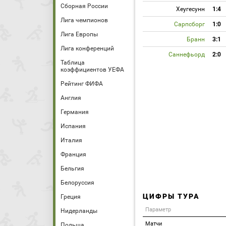
Сборная России
Хеугесунн
1:4
Лига чемпионов
Сарпсборг
1:0
Лига Европы
Бранн
3:1
Лига конференций
Саннефьорд
2:0
Таблица
коэффициентов УЕФА
Рейтинг ФИФА
Англия
Германия
Испания
Италия
Франция
Бельгия
Белоруссия
ЦИФРЫ ТУРА
Греция
Параметр
Нидерланды
Матчи
Польша