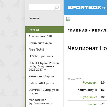
Главная
Футбол
ГЛАВНАЯ
РЕЗУЛ
Альфа-Банк РПЛ
Чемпионат мира
Чемпионат Но
Лига ПАРИ
LEON-Вторая лига
FONBET Кубок России
по футболу сезона
2026-2027 гг.
Чемпионат Европы
30 ноя 2025
Русенборг
6:0
Кубок PARI Премьер
OLIMPBET Суперкубок
Кристиансунн
1:3
России
Буде-Глимт
5:0
Молодежная
футбольная лига
Викинг
5:1