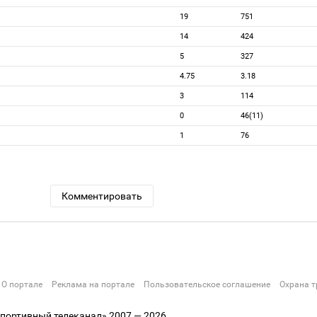
19
751
14
424
5
327
4.75
3.18
3
114
0
46(11)
1
76
Комментировать
О портале
Реклама на портале
Пользовательское соглашение
Охрана т
ортивный телеканал» 2007 — 2026.