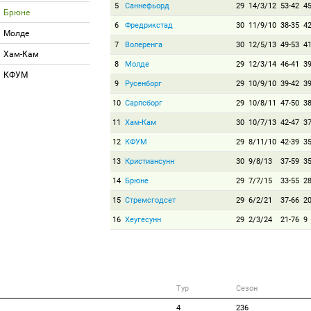
5
Саннефьорд
29
14/3/12
53-42
4
Брюне
6
Фредрикстад
30
11/9/10
38-35
4
Молде
7
Волеренга
30
12/5/13
49-53
4
Хам-Кам
8
Молде
29
12/3/14
46-41
3
КФУМ
9
Русенборг
29
10/9/10
39-42
3
10
Сарпсборг
29
10/8/11
47-50
3
11
Хам-Кам
30
10/7/13
42-47
3
12
КФУМ
29
8/11/10
42-39
3
13
Кристиансунн
30
9/8/13
37-59
3
14
Брюне
29
7/7/15
33-55
2
15
Стремсгодсет
29
6/2/21
37-66
2
16
Хеугесунн
29
2/3/24
21-76
9
Тур
Сезон
4
236