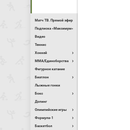
Матч ТВ. Прямой эфир
Подписка «Максимум»
Видео
Теннис
Хоккей
MMA/Единоборства
Фигурное катание
Биатлон
Лыжные гонки
Бокс
Допинг
Олимпийские игры
Формула-1
Баскетбол