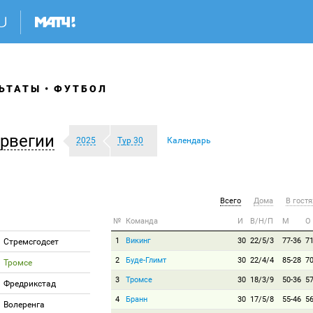
ЬТАТЫ
ФУТБОЛ
рвегии
2025
Тур 30
Календарь
Всего
Дома
В гостя
№
Команда
И
В/Н/П
М
О
1
Викинг
30
22/5/3
77-36
7
Стремсгодсет
2
Буде-Глимт
30
22/4/4
85-28
7
Тромсе
3
Тромсе
30
18/3/9
50-36
5
Фредрикстад
4
Бранн
30
17/5/8
55-46
5
Волеренга