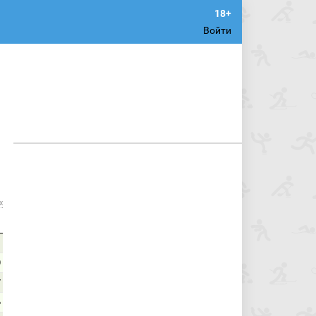
Войти
х
1
0
7
6