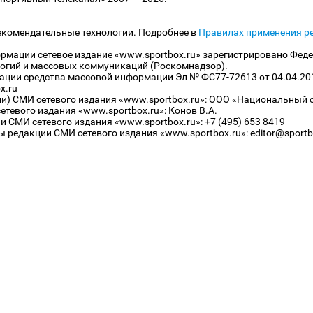
екомендательные технологии. Подробнее в
Правилах применения р
рмации сетевое издание «www.sportbox.ru» зарегистрировано Феде
огий и массовых коммуникаций (Роскомнадзор).
рации средства массовой информации Эл № ФС77-72613 от 04.04.20
x.ru
ли) СМИ сетевого издания «www.sportbox.ru»: ООО «Национальный 
тевого издания «www.sportbox.ru»: Конов В.А.
 СМИ сетевого издания «www.sportbox.ru»: +7 (495) 653 8419
 редакции СМИ сетевого издания «www.sportbox.ru»: editor@sportb