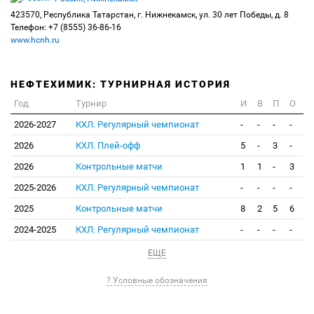
423570, Республика Татарстан, г. Нижнекамск, ул. 30 лет Победы, д. 8
Телефон: +7 (8555) 36-86-16
www.hcnh.ru
НЕФТЕХИМИК: ТУРНИРНАЯ ИСТОРИЯ
Год
Турнир
И
В
П
О
2026-2027
КХЛ. Регулярный чемпионат
-
-
-
-
2026
КХЛ. Плей-офф
5
-
3
-
2026
Контрольные матчи
1
1
-
3
2025-2026
КХЛ. Регулярный чемпионат
-
-
-
-
2025
Контрольные матчи
8
2
5
6
2024-2025
КХЛ. Регулярный чемпионат
-
-
-
-
ЕЩЕ
? Условные обозначения