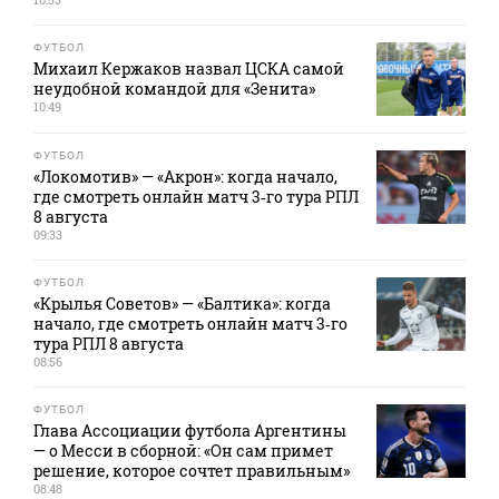
ФУТБОЛ
Михаил Кержаков назвал ЦСКА самой
неудобной командой для «Зенита»
10:49
ФУТБОЛ
«Локомотив» — «Акрон»: когда начало,
где смотреть онлайн матч 3‑го тура РПЛ
8 августа
09:33
ФУТБОЛ
«Крылья Советов» — «Балтика»: когда
начало, где смотреть онлайн матч 3‑го
тура РПЛ 8 августа
08:56
ФУТБОЛ
Глава Ассоциации футбола Аргентины
— о Месси в сборной: «Он сам примет
решение, которое сочтет правильным»
08:48