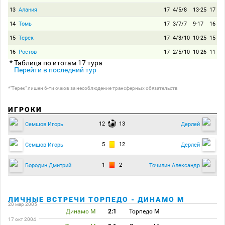
13
Алания
17
4/5/8
13-25
17
14
Томь
17
3/7/7
9-17
16
15
Терек
17
4/3/10
10-25
15
16
Ростов
17
2/5/10
10-26
11
* Таблица по итогам 17 тура
Перейти в последний тур
*"Терек" лишен 6-ти очков за несоблюдение трансферных обязательств
ИГРОКИ
12
13
Семшов Игорь
Дерлей
5
12
Семшов Игорь
Дерлей
1
2
Бородин Дмитрий
Точилин Александр
ЛИЧНЫЕ ВСТРЕЧИ ТОРПЕДО - ДИНАМО М
20 мар 2005
Динамо М
2:1
Торпедо М
17 окт 2004