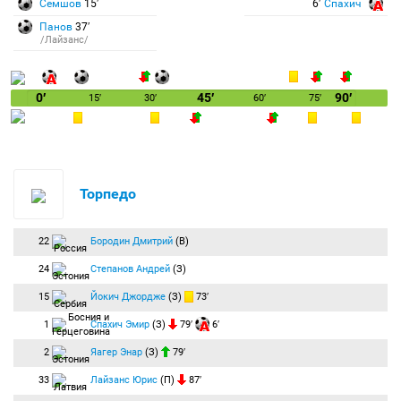
Семшов
15′
6′
Спахич
Панов
37′
/Лайзанс/
0′
45′
90′
15′
30′
60′
75′
Торпедо
22
Бородин Дмитрий
(В)
24
Степанов Андрей
(З)
15
Йокич Джордже
(З)
73′
1
Спахич Эмир
(З)
79′
6′
2
Яагер Энар
(З)
79′
33
Лайзанс Юрис
(П)
87′