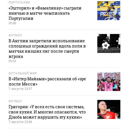
ПОРТУГАЛИЯ
«Эшторил» и «Фамаликау» сыграли
вничью в матче чемпионата
Португалии
00:48
ФУТБОЛ
В Англии запретили использование
сплошных ограждений вдоль поля в
матчах низших лиг после смерти
игрока
00:32
ОСТАЛЬНОЙ МИР
В «Интер Майами» рассказали об «эре
после Месси»
7 августа 23:37
ФУТБОЛ
Григорян: «У всех есть своя система,
своя кухня. И многие опасаются, что
Дзюба может нарушить эту кухню»
7 августа 22:44