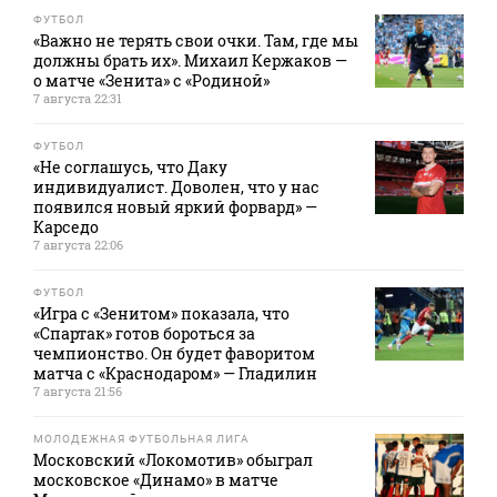
ФУТБОЛ
«Важно не терять свои очки. Там, где мы
должны брать их». Михаил Кержаков —
о матче «Зенита» с «Родиной»
7 августа 22:31
ФУТБОЛ
«Не соглашусь, что Даку
индивидуалист. Доволен, что у нас
появился новый яркий форвард» —
Карседо
7 августа 22:06
ФУТБОЛ
«Игра с «Зенитом» показала, что
«Спартак» готов бороться за
чемпионство. Он будет фаворитом
матча с «Краснодаром» — Гладилин
7 августа 21:56
МОЛОДЕЖНАЯ ФУТБОЛЬНАЯ ЛИГА
Московский «Локомотив» обыграл
московское «Динамо» в матче