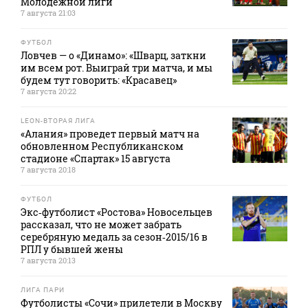
Молодежной лиги
7 августа 21:03
ФУТБОЛ
Ловчев — о «Динамо»: «Шварц, заткни
им всем рот. Выиграй три матча, и мы
будем тут говорить: «Красавец»
7 августа 20:22
LEON-ВТОРАЯ ЛИГА
«Алания» проведет первый матч на
обновленном Республиканском
стадионе «Спартак» 15 августа
7 августа 20:18
ФУТБОЛ
Экс‑футболист «Ростова» Новосельцев
рассказал, что не может забрать
серебряную медаль за сезон‑2015/16 в
РПЛ у бывшей жены
7 августа 20:13
ЛИГА ПАРИ
Футболисты «Сочи» прилетели в Москву