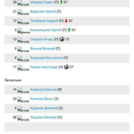
28
Мамаев Павел
(П)
87′
21
Будылин Сергей
(П)
12
Панферов Андрей
(П)
32′
5
Кормильцев Сергей
(П)
32′
10
Семшов Игорь
(П)
15′
9
Волков Виталий
(П)
8
Зырянов Константин
(П)
11
Панов Александр
(Н)
37′
Запасные
16
Кабанов Максим
(В)
25
Куликов Денис
(З)
6
Кудинов Дмитрий
(З)
48
Луценко Евгений
(Н)