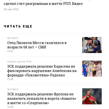
сделал счет разгромным в матче РПЛ. Видео
20 мая 2023
ЧИТАТЬ ЕЩЕ
ФУТБОЛ
Отец Лионеля Месси скончался в
возрасте 68 лет — СМИ
13:51
АЛЬФА-БАНК РПЛ
ЭСК поддержала решение Карасева не
фиксировать нарушение Алибекова на
форварде «Локомотива» Руденко
12:46
ФУТБОЛ
ЭСК поддержала решение Фролова не
назначать пенальти в ворота «Ахмата»
в матче со «Спартаком»
12:40