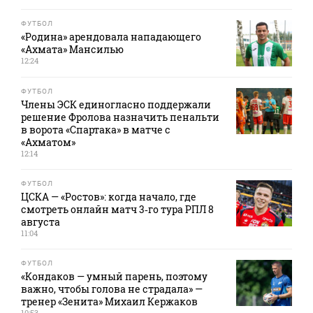
ФУТБОЛ
«Родина» арендовала нападающего
«Ахмата» Мансилью
12:24
ФУТБОЛ
Члены ЭСК единогласно поддержали
решение Фролова назначить пенальти
в ворота «Спартака» в матче с
«Ахматом»
12:14
ФУТБОЛ
ЦСКА — «Ростов»: когда начало, где
смотреть онлайн матч 3‑го тура РПЛ 8
августа
11:04
ФУТБОЛ
«Кондаков — умный парень, поэтому
важно, чтобы голова не страдала» —
тренер «Зенита» Михаил Кержаков
10:53