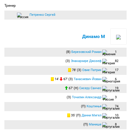
Тренер
Петренко Сергей
Динамо М
(В)
Березовский Роман
1
(З)
Энакархире Джозеф
82
78′ (З)
Овие Патрик
17
14′
67′ (З)
Танасиевич Йован
6
67′ (Н)
Сисеру Санчес
19
(З)
Точилин Александр
3
(П)
Коштинья
74
35′ (П)
Данни Мигел
10
(П)
Манише
8