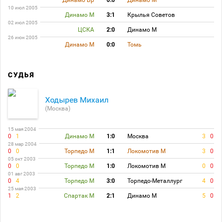
Динамо Бр
0:0
Динамо М
10 июл 2005
Динамо М
3:1
Крылья Советов
02 июл 2005
ЦСКА
2:0
Динамо М
26 июн 2005
Динамо М
0:0
Томь
СУДЬЯ
Ходырев Михаил
(Москва)
15 мая 2004
0
1
Динамо М
1:0
Москва
3
0
28 мар 2004
0
0
Торпедо М
1:1
Локомотив М
3
0
05 окт 2003
0
0
Торпедо М
1:0
Локомотив М
0
0
01 авг 2003
0
4
Торпедо М
3:0
Торпедо-Металлург
4
0
25 мая 2003
1
2
Спартак М
2:1
Динамо М
5
0