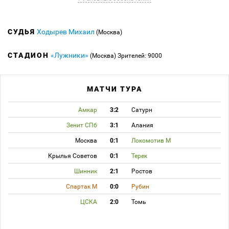
СУДЬЯ
Ходырев Михаил
(Москва)
СТАДИОН
«Лужники»
(Москва)
Зрителей: 9000
МАТЧИ ТУРА
Амкар
3:2
Сатурн
Зенит СПб
3:1
Алания
Москва
0:1
Локомотив М
Крылья Советов
0:1
Терек
Шинник
2:1
Ростов
Спартак М
0:0
Рубин
ЦСКА
2:0
Томь