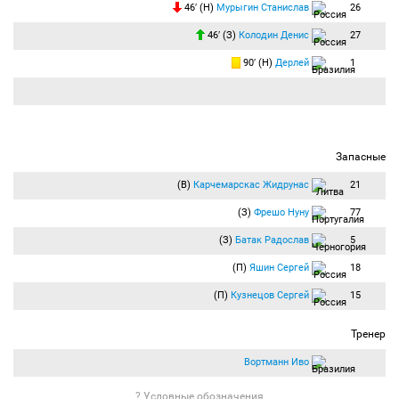
46′ (Н)
Мурыгин Станислав
26
46′ (З)
Колодин Денис
27
90′ (Н)
Дерлей
1
Запасные
(В)
Карчемарскас Жидрунас
21
(З)
Фрешо Нуну
77
(З)
Батак Радослав
5
(П)
Яшин Сергей
18
(П)
Кузнецов Сергей
15
Тренер
Вортманн Иво
? Условные обозначения