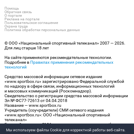
Помощь
Обратная связь
О портале
Реклама на портале
Пользовательское соглашение
Охрана труда
Политика обработки персональных данных
© ООО «Национальный спортивный телеканал» 2007 — 2026.
Для лиц старше 18 лет
На сайте применяются рекомендательные технологии.
Подробнее в
Правилах применения рекомендательных
технологий
Средство массовой информации сетевое издание
«www.sportbox.ru» зарегистрировано Федеральной службой
по надзору в сфере связи, информационных технологий
и массовых коммуникаций (Роскомнадзор).
Свидетельство о регистрации средства массовой информации
Эл № ФС77-72613 от 04.04.2018
Название — www.sportbox.ru
Учредитель (соучредители) СМИ сетевого издания
«www.sportbox.ru»: ООО «Национальный спортивный
телеканал»
Главный редактор СМИ сетевого издания «www.sportbox.ru»:
Конов В.А.
Мы используем файлы Сookie для корректной работы веб-сайта.
Номер телефона редакции СМИ сетевого издания