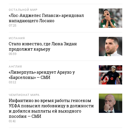
ОСТАЛЬНОЙ МИР
«Лос‑Анджелес Гэлакси» арендовал
нападающего Лосано
07:25
ИСПАНИЯ
Стало известно, где Люка Зидан
продолжит карьеру
05:59
АНГЛИЯ
«Ливерпуль» арендует Араухо у
«Барселоны» — СМИ
03:12
ЧЕМПИОНАТ МИРА
Инфантино во время работы генсеком
УЕФА повысил любовницу в должности
и добился выплаты ей выходного
пособия — СМИ
01:41