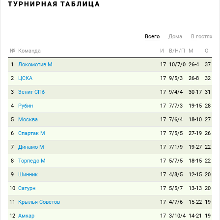
ТУРНИРНАЯ ТАБЛИЦА
Всего
Дома
В гостях
№
Команда
И
В/Н/П
М
О
1
Локомотив М
17
10/7/0
26-4
37
2
ЦСКА
17
9/5/3
26-8
32
3
Зенит СПб
17
9/4/4
30-17
31
4
Рубин
17
7/7/3
19-15
28
5
Москва
17
7/6/4
18-10
27
6
Спартак М
17
7/5/5
27-19
26
7
Динамо М
17
7/1/9
19-27
22
8
Торпедо М
17
5/7/5
18-15
22
9
Шинник
17
4/8/5
12-15
20
10
Сатурн
17
5/5/7
13-13
20
11
Крылья Советов
17
4/7/6
15-22
19
12
Амкар
17
3/10/4
14-21
19