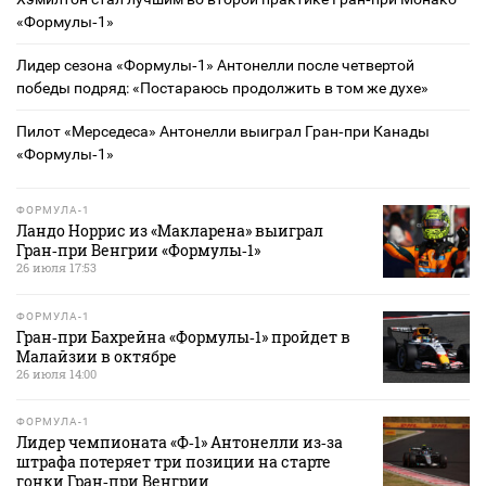
«Формулы‑1»
Лидер сезона «Формулы‑1» Антонелли после четвертой
победы подряд: «Постараюсь продолжить в том же духе»
Пилот «Мерседеса» Антонелли выиграл Гран‑при Канады
«Формулы‑1»
ФОРМУЛА-1
Ландо Норрис из «Макларена» выиграл
Гран‑при Венгрии «Формулы‑1»
26 июля 17:53
ФОРМУЛА-1
Гран‑при Бахрейна «Формулы‑1» пройдет в
Малайзии в октябре
26 июля 14:00
ФОРМУЛА-1
Лидер чемпионата «Ф‑1» Антонелли из‑за
штрафа потеряет три позиции на старте
гонки Гран‑при Венгрии