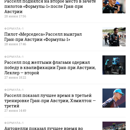
Расселл поднялся на второе место в зачете
пилотов «Формулы‑1» после Гран‑при
Австрии
28 июня 17:56
ФОРМУЛА-1
Пилот «Мерседеса» Расселл выиграл
Гран‑при Австрии «Формулы‑1»
28 июня 17:46
ФОРМУЛА-1
Расселл под желтыми флагами одержал
победу в квалификации Гран‑при Австрии,
Леклер — второй
27 июня 18:22
ФОРМУЛА-1
Расселл показал лучшее время в третьей
тренировке Гран‑при Австрии, Хэмилтон —
третий
27 июня 14:49
ФОРМУЛА-1
Антонелли показал лучшее время во