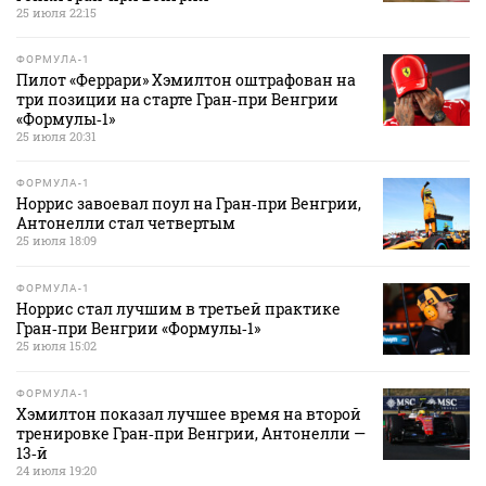
25 июля 22:15
ФОРМУЛА-1
Пилот «Феррари» Хэмилтон оштрафован на
три позиции на старте Гран‑при Венгрии
«Формулы‑1»
25 июля 20:31
ФОРМУЛА-1
Норрис завоевал поул на Гран‑при Венгрии,
Антонелли стал четвертым
25 июля 18:09
ФОРМУЛА-1
Норрис стал лучшим в третьей практике
Гран‑при Венгрии «Формулы‑1»
25 июля 15:02
ФОРМУЛА-1
Хэмилтон показал лучшее время на второй
тренировке Гран‑при Венгрии, Антонелли —
13‑й
24 июля 19:20