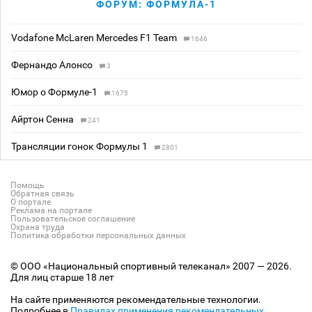
ФОРУМ: ФОРМУЛА-1
Vodafone McLaren Mercedes F1 Team
1646
Фернандо Алонсо
3
Юмор о Формуле-1
1675
Айртон Сенна
241
Трансляции гонок Формулы 1
2801
Помощь
Обратная связь
О портале
Реклама на портале
Пользовательское соглашение
Охрана труда
Политика обработки персональных данных
© ООО «Национальный спортивный телеканал» 2007 — 2026.
Для лиц старше 18 лет
На сайте применяются рекомендательные технологии.
Подробнее в
Правилах применения рекомендательных