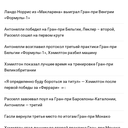
Ландо Норрис из «Макларена» выиграл Гран‑при Венгрии
«Формулы‑1»
Антонелли победил на Гран‑при Бельгии, Леклер – второй,
Расселл сошел на первом круге
Антонелли возглавил протокол третьей практики Гран‑при
Бельгии «Формулы‑1», Хэмилтон разбил машину
Хэмилтон показал лучшее время на тренировке Гран‑при
Великобритании
«Я определенно буду бороться за титул» — Хэмилтон после
первой победы за «Феррари»
6
Расселл завоевал поул на Гран‑при Барселоны‑Каталонии,
Антонелли — третий
Гасли вернули третье место по итогам Гран‑при Монако
Хэмилтон стал лучшим во второй практике Гран‑при Монако