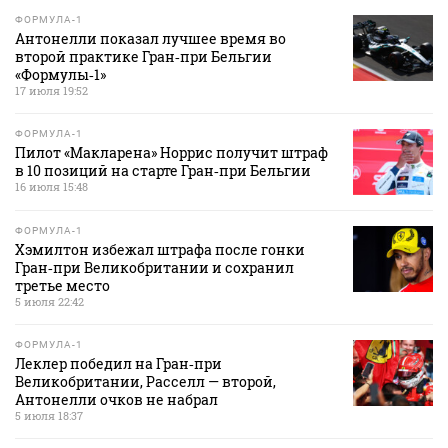
ФОРМУЛА-1
Антонелли показал лучшее время во
второй практике Гран‑при Бельгии
«Формулы‑1»
17 июля 19:52
ФОРМУЛА-1
Пилот «Макларена» Норрис получит штраф
в 10 позиций на старте Гран‑при Бельгии
16 июля 15:48
ФОРМУЛА-1
Хэмилтон избежал штрафа после гонки
Гран‑при Великобритании и сохранил
третье место
5 июля 22:42
ФОРМУЛА-1
Леклер победил на Гран‑при
Великобритании, Расселл — второй,
Антонелли очков не набрал
5 июля 18:37