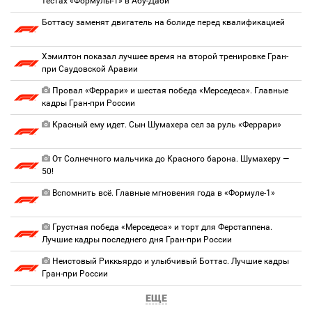
тестах «Формулы-1» в Абу-Даби
Боттасу заменят двигатель на болиде перед квалификацией
Хэмилтон показал лучшее время на второй тренировке Гран-
при Саудовской Аравии
Провал «Феррари» и шестая победа «Мерседеса». Главные
кадры Гран-при России
Красный ему идет. Сын Шумахера сел за руль «Феррари»
От Солнечного мальчика до Красного барона. Шумахеру —
50!
Вспомнить всё. Главные мгновения года в «Формуле-1»
Грустная победа «Мерседеса» и торт для Ферстаппена.
Лучшие кадры последнего дня Гран-при России
Неистовый Риккьярдо и улыбчивый Боттас. Лучшие кадры
Гран-при России
ЕЩЕ