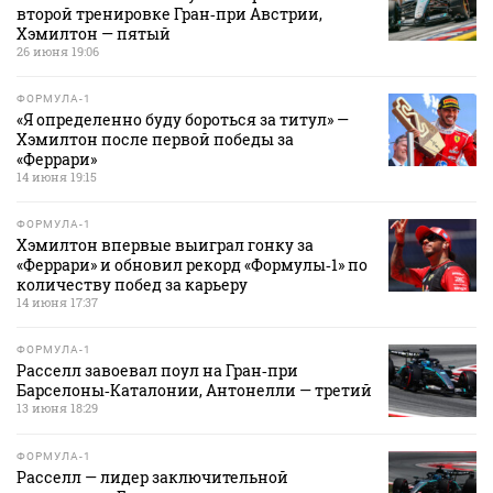
второй тренировке Гран‑при Австрии,
Хэмилтон — пятый
26 июня 19:06
ФОРМУЛА-1
«Я определенно буду бороться за титул» —
Хэмилтон после первой победы за
«Феррари»
14 июня 19:15
ФОРМУЛА-1
Хэмилтон впервые выиграл гонку за
«Феррари» и обновил рекорд «Формулы‑1» по
количеству побед за карьеру
14 июня 17:37
ФОРМУЛА-1
Расселл завоевал поул на Гран‑при
Барселоны‑Каталонии, Антонелли — третий
13 июня 18:29
ФОРМУЛА-1
Расселл — лидер заключительной