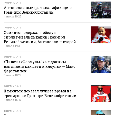
ФОРМУЛА-1
Антонелли выиграл квалификацию
Гран‑при Великобритании
4 июля 19:23
ФОРМУЛА-1
Хэмилтон одержал победу в
спринт‑квалификации Гран‑при
Великобритании, Антонелли — второй
3 июля 19:30
ФОРМУЛА-1
«Пилоты «Формулы‑1» не должны
выглядеть как дети и клоуны» — Макс
Ферстаппен
3 июля 18:29
ФОРМУЛА-1
Хэмилтон показал лучшее время на
тренировке Гран‑при Великобритании
3 июля 15:47
ФОРМУЛА-1