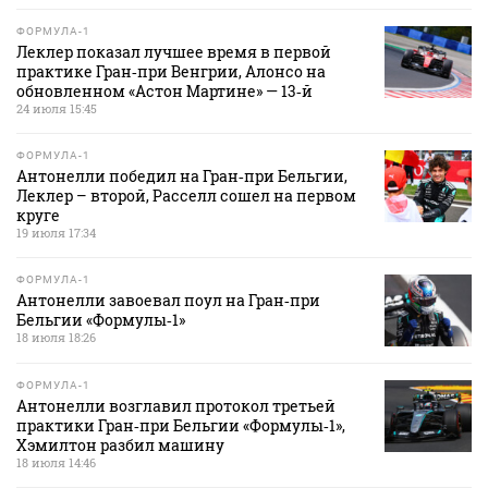
ФОРМУЛА-1
Леклер показал лучшее время в первой
практике Гран‑при Венгрии, Алонсо на
обновленном «Астон Мартине» — 13‑й
24 июля 15:45
ФОРМУЛА-1
Антонелли победил на Гран‑при Бельгии,
Леклер – второй, Расселл сошел на первом
круге
19 июля 17:34
ФОРМУЛА-1
Антонелли завоевал поул на Гран‑при
Бельгии «Формулы‑1»
18 июля 18:26
ФОРМУЛА-1
Антонелли возглавил протокол третьей
практики Гран‑при Бельгии «Формулы‑1»,
Хэмилтон разбил машину
18 июля 14:46