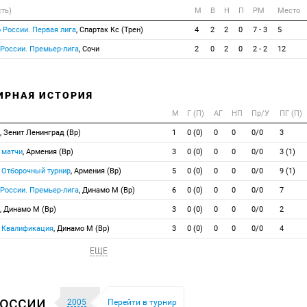
сть)
М
В
Н
П
РМ
Место
 России. Первая лига
, Спартак Кс (Трен)
4
2
2
0
7 - 3
5
 России. Премьер-лига
, Сочи
2
0
2
0
2 - 2
12
ИРНАЯ ИСТОРИЯ
М
Г (П)
АГ
НП
Пр/У
ПГ (П)
, Зенит Ленинград (Вр)
1
0 (0)
0
0
0/0
3
 матчи
, Армения (Вр)
3
0 (0)
0
0
0/0
3 (1)
 Отборочный турнир
, Армения (Вр)
5
0 (0)
0
0
0/0
9 (1)
 России. Премьер-лига
, Динамо М (Вр)
6
0 (0)
0
0
0/0
7
, Динамо М (Вр)
3
0 (0)
0
0
0/0
2
. Квалификация
, Динамо М (Вр)
3
0 (0)
0
0
0/0
4
ЕЩЕ
оссии
2005
Перейти в турнир