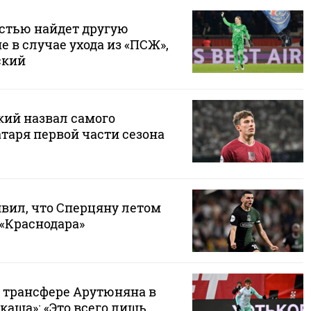
остью найдет другую
е в случае ухода из «ПСЖ»,
ский
кий назвал самого
таря первой части сезона
явил, что Сперцяну летом
 «Краснодара»
о трансфере Арутюняна в
аша»: «Это всего лишь