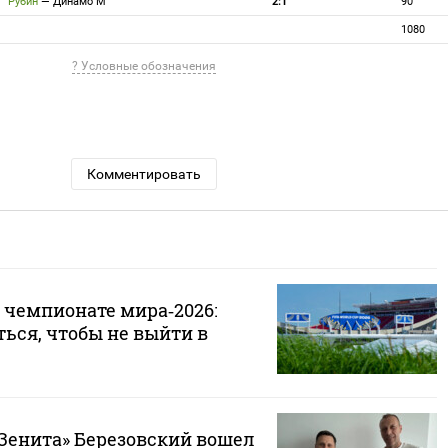
Рубин
—
Динамо М
2:1
90
1080
? Условные обозначения
Комментировать
 чемпионате мира‑2026:
ься, чтобы не выйти в
«Зенита» Березовский вошел