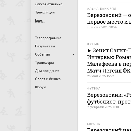
Легкая атлетика
АЛЬФА-БАНК РПЛ
Трансляции
Березовский — о
первое место и 
Еще...
15 июня 2025 20:26
Телепрограмма
ФУТБОЛ
Результаты
Зенит Санкт-П
События
Интервью Роман
Малафеева в пер
Трансферы
Матч Легенд ФК
Дни рождения
25 мая 2025 15:22
Спорт и бизнес
Форум
ФУТБОЛ
Березовский: «
футболист, прот
7 февраля 2025 11:01
ЕВРОПА
Березовский на