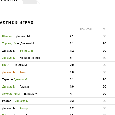
АСТИЕ В ИГРАХ
События
М
Шинник
—
Динамо М
2:1
90
Торпедо М
—
Динамо М
2:1
90
Динамо М
—
Зенит СПб
1:2
90
Динамо М
—
Крылья Советов
3:1
90
ЦСКА
—
Динамо М
2:0
90
Динамо М
—
Томь
0:0
90
Терек
—
Динамо М
0:1
90
Динамо М
—
Алания
1:0
90
Локомотив М
—
Динамо М
4:1
90
Ростов
—
Динамо М
0:3
90
Динамо М
—
Амкар
1:2
90