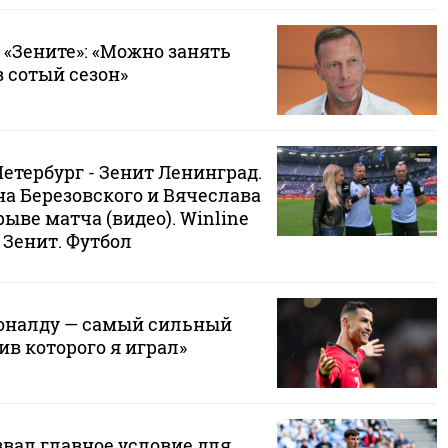
 «Зените»: «Можно занять
в сотый сезон»
етербург - Зенит Ленинград.
а Березовского и Вячеслава
ыве матча (видео). Winline
 Зенит. Футбол
Роналду — самый сильный
ив которого я играл»
звал главное условие для