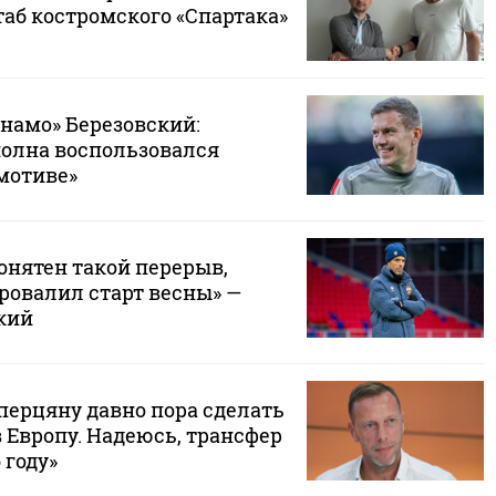
аб костромского «Спартака»
инамо» Березовский:
олна воспользовался
мотиве»
онятен такой перерыв,
ровалил старт весны» —
кий
перцяну давно пора сделать
в Европу. Надеюсь, трансфер
 году»