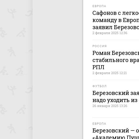
ЕВРОПА
Сафонов с легк
команду в Европ
заявил Березов
2 февраля 2025 12:36
РОССИЯ
Роман Березовс
стабильного вра
РПЛ
2 февраля 2025 12:21
ФУТБОЛ
Березовский за
надо уходить из
26 января 2025 13:26
ЕВРОПА
Березовский — 
«Академию Пушк