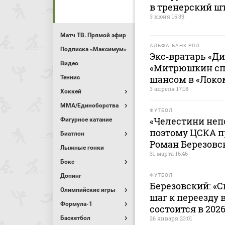
в тренерский шт
3 июня 15:39
Матч ТВ. Прямой эфир
АЛЬФА-БАНК РПЛ
Подписка «Максимум»
Экс‑вратарь «Д
Видео
«Митрюшкин сп
шансом в «Локо
Теннис
3 апреля 17:18
Хоккей
MMA/Единоборства
ФУТБОЛ
«Челестини неп
Фигурное катание
поэтому ЦСКА п
Биатлон
Роман Березовс
Лыжные гонки
31 марта 16:46
Бокс
Допинг
ФУТБОЛ
Березовский: «С
Олимпийские игры
шаг к переезду 
Формула-1
состоится в 2026
Баскетбол
26 января 23:01