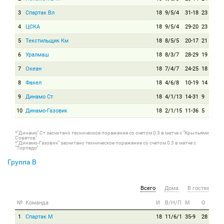
3
Спартак Вл
18
9/5/4
31-18
23
4
ЦСКА
18
9/5/4
29-20
23
5
Текстильщик Км
18
8/5/5
20-17
21
6
Уралмаш
18
8/3/7
28-29
19
7
Океан
18
7/4/7
24-25
18
8
Факел
18
4/6/8
10-19
14
9
Динамо Ст
18
4/1/13
14-31
9
10
Динамо-Газовик
18
2/1/15
11-36
5
*"Динамо" Ст засчитано техническое поражение со счетом 0:3 в матче с "Крыльями
Советов"
*"Динамо-Газовик" засчитано техническое поражение со счетом 0:3 в матче с
"Торпедо"
Группа B
Всего
Дома
В гостях
№
Команда
И
В/Н/П
М
О
1
Спартак М
18
11/6/1
35-9
28