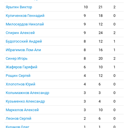
Ярыгин Виктор
10
21
2
Куличенков Геннадий
9
18
0
Милосердов Николай
9
12
0
Спирин Алексей
9
24
2
Будогосский Андрей
8
12
1
Ибрагимов Лом-Али
8
16
1
Синер Игорь
8
20
2
Жафяров Гаряфий
6
10
1
Рощин Сергей
4
12
0
Хлопотнов Юрий
4
6
0
Колымажнов Александр
3
3
0
Кузьменко Александр
3
4
0
Маркелов Алексей
3
10
0
Леонов Сергей
2
6
0
Кулаков Олег
1
1
0