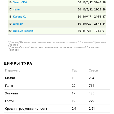
16
Зенит СПб
30
10/8/12
39-45
28
17
Факел
30
10/8/12
21-28
28
18
Кубань Кр
30
4/9/17
24-53
17
19
Шинник
30
4/6/20
23-48
14
20
Динамо-Газовик
30
4/1/25
19-65
9
*"Динамо" Ст засчитано техническое поражение со счетом 0:3 в матче с "Крыльями
Советов"
*"Динамо-Газовик" засчитано техническое поражение со счетом 0:3 в матче с
"Торпедо"
ЦИФРЫ ТУРА
Параметр
Тур
Сезон
Матчи
10
284
Голы
29
714
Хозяева
17
435
Гости
12
279
Средняя результативность
2.9
2.51