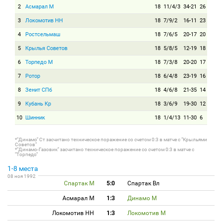
2
Асмарал М
18
11/4/3
34-21
26
3
Локомотив НН
18
7/9/2
16-11
23
4
Ростсельмаш
18
7/6/5
20-17
20
5
Крылья Советов
18
5/8/5
12-19
18
6
Торпедо М
18
7/3/8
20-20
17
7
Ротор
18
6/4/8
23-19
16
8
Зенит СПб
18
4/6/8
21-35
14
9
Кубань Кр
18
3/6/9
19-30
12
10
Шинник
18
1/4/13
11-30
6
*"Динамо" Ст засчитано техническое поражение со счетом 0:3 в матче с "Крыльями
Советов"
*"Динамо-Газовик" засчитано техническое поражение со счетом 0:3 в матче с
"Торпедо"
1-8 места
08 ноя 1992
Спартак М
5:0
Спартак Вл
Асмарал М
1:3
Динамо М
Локомотив НН
1:3
Локомотив М