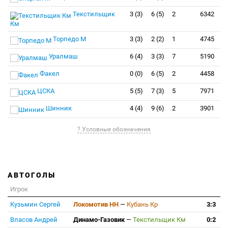
Текстильщик
3 (3)
6 (5)
2
6342
Км
Торпедо М
3 (3)
2 (2)
1
4745
Уралмаш
6 (4)
3 (3)
7
5190
Факел
0 (0)
6 (5)
2
4458
ЦСКА
5 (5)
7 (3)
5
7971
Шинник
4 (4)
9 (6)
2
3901
? Условные обозначения
АВТОГОЛЫ
Игрок
Кузьмин Сергей
Локомотив НН
—
Кубань Кр
3:3
Власов Андрей
Динамо-Газовик
—
Текстильщик Км
0:2