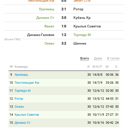
Текстильщик Км
0:0
Зенит СПб
Уралмаш
2:1
Ротор
Динамо Ст
3:0
Кубань Кр
Факел
1:0
Крылья Советов
Динамо-Газовик
1:2
Торпедо М
08 ноя 1992
Океан
3:2
Шинник
Всего
Дома
В гостях
№
Команда
И
В/Н/П
М
О
9
Уралмаш
30
14/8/8
50-36
36
10
Текстильщик Км
30
14/7/9
33-26
35
11
Торпедо М
30
12/6/12
32-30
30
12
Ротор
30
13/5/12
44-33
31
13
Океан
30
12/6/12
37-43
30
14
Крылья Советов
30
10/11/9
27-27
31
15
Динамо Ст
30
10/4/16
30-42
24