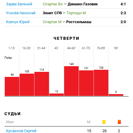
Зарва Евгений
Спартак Вл
—
Динамо-Газовик
4:1
Усачёв Николай
Зенит СПб
—
Торпедо М
2:3
Ковтун Юрий
Спартак М
—
Ростсельмаш
2:0
ЧЕТВЕРТИ
1-15'
16-30'
31-44'
45'
46-60'
61-75'
76-89'
90'
Голы
140
124
121
114
105
90
12
9
СУДЬИ
Имя
М
Хусаинов Сергей
15
26
2