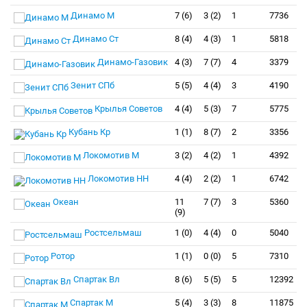
Динамо М
7 (6)
3 (2)
1
7736
Динамо Ст
8 (4)
4 (3)
1
5818
Динамо-Газовик
4 (3)
7 (7)
4
3379
Зенит СПб
5 (5)
4 (4)
3
4190
Крылья Советов
4 (4)
5 (3)
7
5775
Кубань Кр
1 (1)
8 (7)
2
3356
Локомотив М
3 (2)
4 (2)
1
4392
Локомотив НН
4 (4)
2 (2)
1
6742
Океан
11
7 (7)
3
5360
(9)
Ростсельмаш
1 (0)
4 (4)
0
5040
Ротор
1 (1)
0 (0)
5
7310
Спартак Вл
8 (6)
5 (5)
5
12392
Спартак М
5 (4)
3 (3)
8
11875