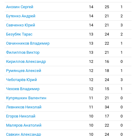
Анохин Сергей
14
25
1
Бутенко Андрей
14
21
2
Савченко Юрий
14
21
3
Безубяк Тарас
13
24
2
Овчинников Владимир
13
22
1
Филиппов Виктор
13
21
1
Кириллов Александр
12
16
0
Румянцев Алексей
12
18
1
Чеботарёв Юрий
12
24
3
Чехоев Владимир
12
15
1
Купряшкин Валентин
11
21
0
Левников Николай
11
34
0
Егоров Николай
10
17
0
Маляров Анатолий
10
22
0
Савкин Александр
10
24
0