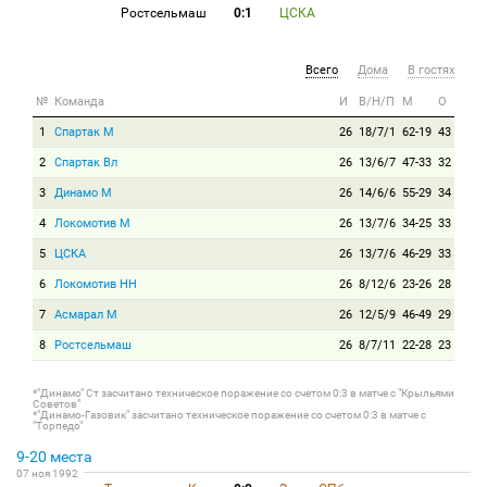
Ростсельмаш
0:1
ЦСКА
Всего
Дома
В гостях
№
Команда
И
В/Н/П
М
О
1
Спартак М
26
18/7/1
62-19
43
2
Спартак Вл
26
13/6/7
47-33
32
3
Динамо М
26
14/6/6
55-29
34
4
Локомотив М
26
13/7/6
34-25
33
5
ЦСКА
26
13/7/6
46-29
33
6
Локомотив НН
26
8/12/6
23-26
28
7
Асмарал М
26
12/5/9
46-49
29
8
Ростсельмаш
26
8/7/11
22-28
23
*"Динамо" Ст засчитано техническое поражение со счетом 0:3 в матче с "Крыльями
Советов"
*"Динамо-Газовик" засчитано техническое поражение со счетом 0:3 в матче с
"Торпедо"
9-20 места
07 ноя 1992