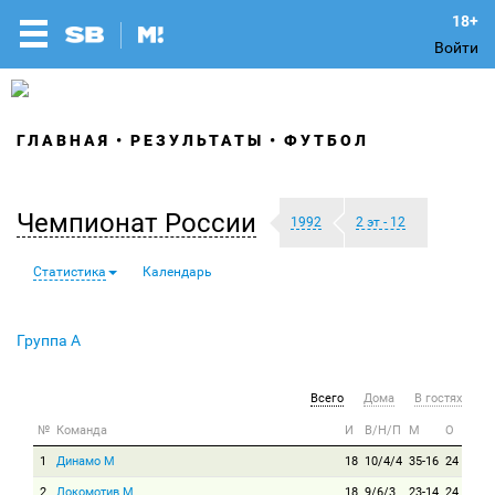
Войти
ГЛАВНАЯ
РЕЗУЛЬТАТЫ
ФУТБОЛ
Чемпионат России
1992
2 эт - 12
Статистика
Календарь
Группа A
Всего
Дома
В гостях
№
Команда
И
В/Н/П
М
О
1
Динамо М
18
10/4/4
35-16
24
2
Локомотив М
18
9/6/3
23-14
24