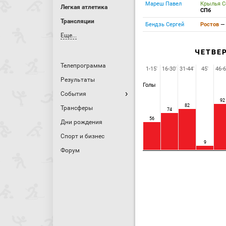
Мареш Павел
Крылья С
Легкая атлетика
СПб
Трансляции
Бендзь Сергей
Ростов
Еще...
ЧЕТВЕ
Телепрограмма
1-15'
16-30'
31-44'
45'
46-6
Результаты
Голы
События
92
82
Трансферы
74
56
Дни рождения
Спорт и бизнес
9
Форум