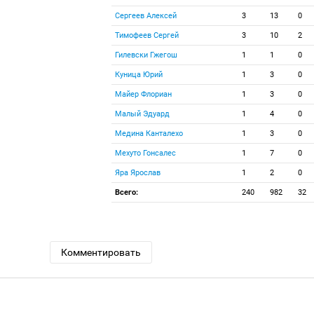
Сергеев Алексей
3
13
0
Тимофеев Сергей
3
10
2
Гилевски Гжегош
1
1
0
Куница Юрий
1
3
0
Майер Флориан
1
3
0
Малый Эдуард
1
4
0
Медина Канталехо
1
3
0
Мехуто Гонсалес
1
7
0
Яра Ярослав
1
2
0
Всего:
240
982
32
Комментировать