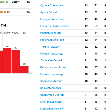
оветов
—
Зенит
3:0
Сухина Станислав
13
71
4
—
Шинник
2:2
Фурса Сергей
13
52
3
Гвардис Александр
12
46
4
РТИ
Евстигнеев Александр
12
63
0
Иванов Валентин
12
49
0
0'
61-75'
76-89'
90'
Николаев Алексей
12
44
0
Тюмин Алексей
12
52
2
101
95
Гончар Александр
11
40
0
Лапочкин Сергей
11
50
2
30
Веселовский Михаил
10
37
0
Петтай Владимир
10
46
3
Ходырев Михаил
10
45
1
Каюмов Альмир
8
30
0
Французов Сергей
7
25
2
Ключников Юрий
6
13
0
Мартынов Сергей
3
12
0