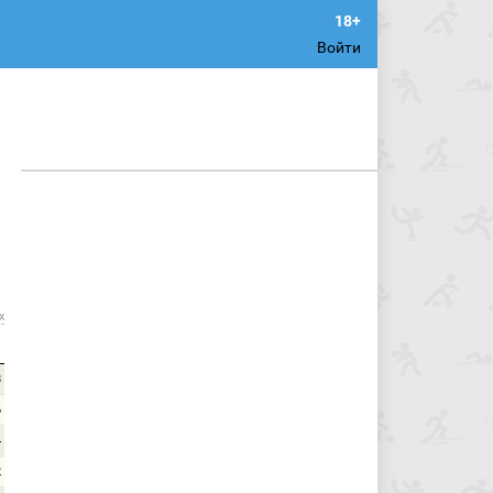
Войти
х
8
6
4
2