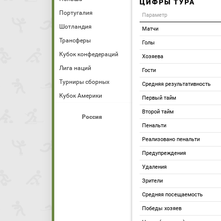
ЦИФРЫ ТУРА
Португалия
Параметр
Шотландия
Матчи
Трансферы
Голы
Кубок конфедераций
Хозяева
Лига наций
Гости
Турниры сборных
Средняя результативность
Кубок Америки
Первый тайм
Второй тайм
Россия
Пенальти
Реализовано пенальти
Предупреждения
Удаления
Зрители
Средняя посещаемость
Победы хозяев