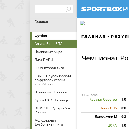
Главная
Футбол
ГЛАВНАЯ
РЕЗУЛ
Альфа-Банк РПЛ
Чемпионат мира
Чемпионат Ро
Лига ПАРИ
LEON-Вторая лига
FONBET Кубок России
по футболу сезона
2026-2027 гг.
Чемпионат Европы
24 сен 2005
Крылья Советов
1:0
Кубок PARI Премьер
OLIMPBET Суперкубок
Зенит СПб
0:0
России
Локомотив М
0:3
Молодежная
футбольная лига
ЦСКА
1:0