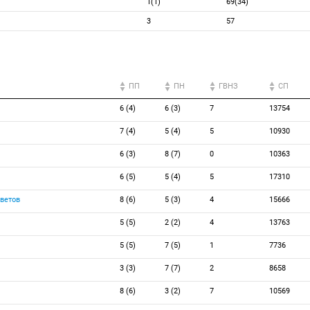
1(1)
69(34)
3
57
ПП
ПН
ГВНЗ
СП
6 (4)
6 (3)
7
13754
7 (4)
5 (4)
5
10930
6 (3)
8 (7)
0
10363
6 (5)
5 (4)
5
17310
ветов
8 (6)
5 (3)
4
15666
5 (5)
2 (2)
4
13763
5 (5)
7 (5)
1
7736
3 (3)
7 (7)
2
8658
8 (6)
3 (2)
7
10569