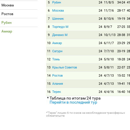
5
Рубин
24
11/8/5
34-24
4
Москва
6
Москва
24
11/7/6
28-17
4
Ростов
7
Шинник
24
8/10/6
19-19
3
Рубин
8
Торпедо М
24
8/9/7
27-25
3
Амкар
9
Динамо М
24
10/1/13
28-38
3
10
Амкар
24
6/11/7
23-29
2
11
Сатурн
24
7/7/10
20-19
2
12
Томь
24
5/9/10
18-28
2
13
Крылья Советов
24
5/8/11
22-37
2
14
Ростов
24
4/7/13
15-32
1
15
Алания
24
4/7/13
19-41
1
16
Терек
24
4/4/16
16-40
1
* Таблица по итогам 24 тура
Перейти в последний тур
*"Терек" лишен 6-ти очков за несоблюдение трансферных
обязательств