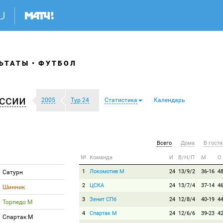
ЬТАТЫ
ФУТБОЛ
ссии
2005
Тур 24
Статистика
Календарь
Всего
Дома
В гостя
№
Команда
И
В/Н/П
М
О
1
Локомотив М
24
13/9/2
36-16
4
Сатурн
2
ЦСКА
24
13/7/4
37-14
4
Шинник
3
Зенит СПб
24
12/8/4
40-19
4
Торпедо М
4
Спартак М
24
12/6/6
39-23
4
Спартак М