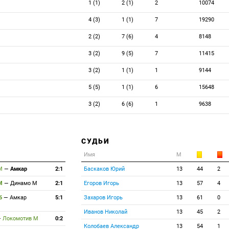
1 (1)
2 (1)
2
10074
4 (3)
1 (1)
7
19290
2 (2)
7 (6)
4
8148
3 (2)
9 (5)
7
11415
3 (2)
1 (1)
1
9144
5 (5)
1 (1)
6
15648
3 (2)
6 (6)
1
9638
СУДЬИ
Имя
М
 М
—
Амкар
2:1
Баскаков Юрий
13
44
2
 М
—
Динамо М
2:1
Егоров Игорь
13
57
4
Пб
—
Амкар
5:1
Захаров Игорь
13
61
0
Иванов Николай
13
45
2
—
Локомотив М
0:2
Колобаев Александр
13
54
1