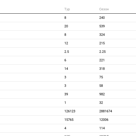
Тур
Сезон
8
240
20
539
8
324
12
215
2.5
2.25
6
221
14
318
3
75
3
58
39
982
1
32
126123
2881674
15765
12006
4
114