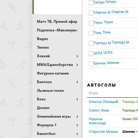
Сатурн
Спартак М
Матч ТВ. Прямой эфир
Терек
Подписка «Максимум»
Томь
Видео
Торпедо М
Теннис
ЦСКА
Хоккей
Шинник
MMA/Единоборства
Фигурное катание
Биатлон
АВТОГОЛЫ
Лыжные гонки
Игрок
Бокс
Олексич Геннадий
Торпедо
Допинг
Спахич Эмир
Торпедо
Олимпийские игры
Горшков
Зенит С
Александр
Формула-1
Старостяк Михаил
Шинник
Баскетбол