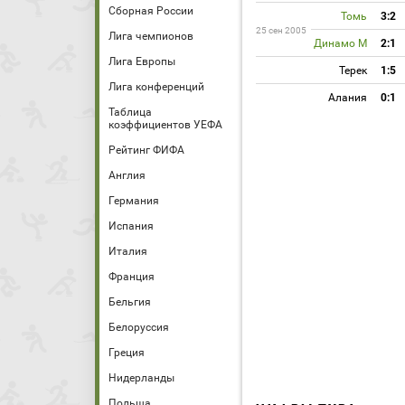
Сборная России
Томь
3:2
25 сен 2005
Лига чемпионов
Динамо М
2:1
Лига Европы
Терек
1:5
Лига конференций
Алания
0:1
Таблица
коэффициентов УЕФА
Рейтинг ФИФА
Англия
Германия
Испания
Италия
Франция
Бельгия
Белоруссия
Греция
Нидерланды
Польша