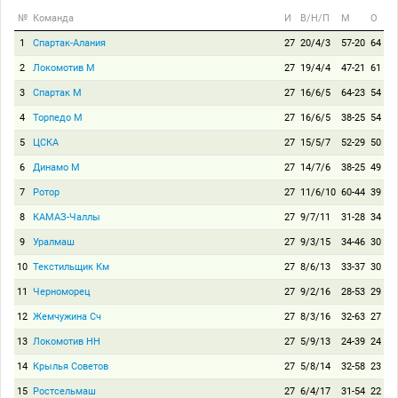
№
Команда
И
В/Н/П
М
О
1
Спартак-Алания
27
20/4/3
57-20
64
2
Локомотив М
27
19/4/4
47-21
61
3
Спартак М
27
16/6/5
64-23
54
4
Торпедо М
27
16/6/5
38-25
54
5
ЦСКА
27
15/5/7
52-29
50
6
Динамо М
27
14/7/6
38-25
49
7
Ротор
27
11/6/10
60-44
39
8
КАМАЗ-Чаллы
27
9/7/11
31-28
34
9
Уралмаш
27
9/3/15
34-46
30
10
Текстильщик Км
27
8/6/13
33-37
30
11
Черноморец
27
9/2/16
28-53
29
12
Жемчужина Сч
27
8/3/16
32-63
27
13
Локомотив НН
27
5/9/13
24-39
24
14
Крылья Советов
27
5/8/14
32-58
23
15
Ростсельмаш
27
6/4/17
31-54
22