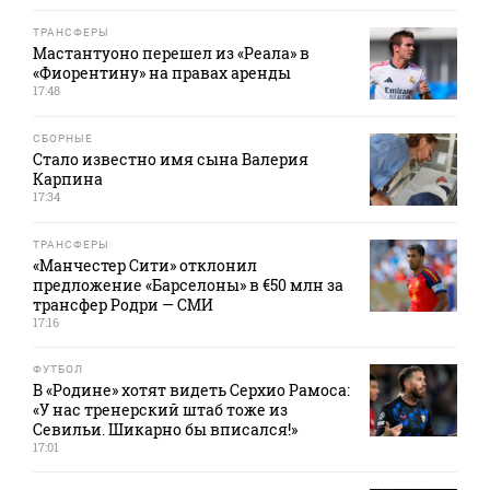
ТРАНСФЕРЫ
Мастантуоно перешел из «Реала» в
«Фиорентину» на правах аренды
17:48
СБОРНЫЕ
Стало известно имя сына Валерия
Карпина
17:34
ТРАНСФЕРЫ
«Манчестер Сити» отклонил
предложение «Барселоны» в €50 млн за
трансфер Родри — СМИ
17:16
ФУТБОЛ
В «Родине» хотят видеть Серхио Рамоса:
«У нас тренерский штаб тоже из
Севильи. Шикарно бы вписался!»
17:01