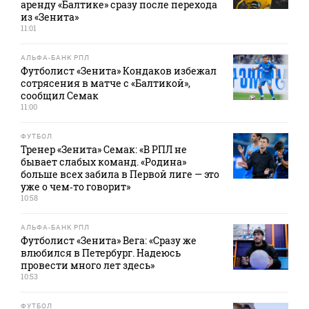
аренду «Балтике» сразу после перехода
из «Зенита»
11:01
АЛЬФА-БАНК РПЛ
Футболист «Зенита» Кондаков избежал
сотрясения в матче с «Балтикой»,
сообщил Семак
11:00
ФУТБОЛ
Тренер «Зенита» Семак: «В РПЛ не
бывает слабых команд. «Родина»
больше всех забила в Первой лиге — это
уже о чем‑то говорит»
10:58
АЛЬФА-БАНК РПЛ
Футболист «Зенита» Вега: «Сразу же
влюбился в Петербург. Надеюсь
провести много лет здесь»
10:53
ФУТБОЛ