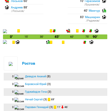
Лоськов
60′
10′
Герасимов
/Бушманов/
Андреев
88′
40′
Мамчур
/Лоськов/
83′
Машкарин
/Радимов/
0′
45′
90′
15′
30′
60′
75′
Ростов
0
Девадзе Акакий
(В)
0
Боровской Юрий
(З)
0
Гуджабидзе Гоча
(З)
0
Нечай Сергей
(З)
69′
0
Паровин Геннадий
(З)
11′
46′