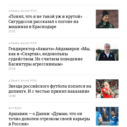
АЛЬФА-БАНК РПЛ
«Понял, что я не такой уж и крутой».
Сигурдссон рассказал о погоне на
машинах в Краснодаре
13:15
АЛЬФА-БАНК РПЛ
Гендиректор «Ахмата» Айдамиров: «Мы,
как и «Спартак», недовольны
судейством. Не считаем поведение
Касинтуры агрессивным»
13:14
АЛЬФА-БАНК РПЛ
Звезда российского футбола попался на
допинге. И с честью принял наказание
12:40
ФУТБОЛ
Аршавин — о Данни: «Думаю, что он
точно доволен отрезком своей карьеры
в России»