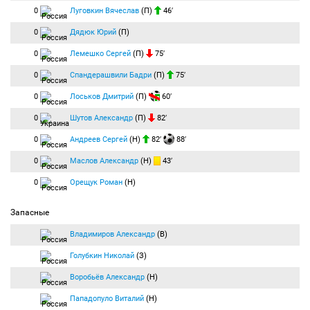
0
Луговкин Вячеслав
(П)
46′
0
Дядюк Юрий
(П)
0
Лемешко Сергей
(П)
75′
0
Спандерашвили Бадри
(П)
75′
0
Лоськов Дмитрий
(П)
60′
0
Шутов Александр
(П)
82′
0
Андреев Сергей
(Н)
82′
88′
0
Маслов Александр
(Н)
43′
0
Орещук Роман
(Н)
Запасные
Владимиров Александр
(В)
Голубкин Николай
(З)
Воробьёв Александр
(Н)
Пападопуло Виталий
(Н)