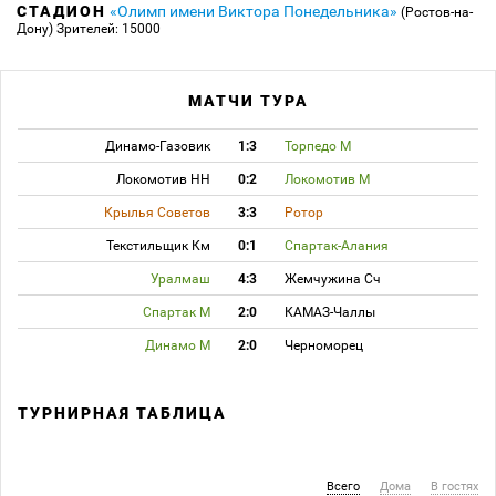
СТАДИОН
«Олимп имени Виктора Понедельника»
(Ростов-на-
Дону)
Зрителей: 15000
МАТЧИ ТУРА
Динамо-Газовик
1:3
Торпедо М
Локомотив НН
0:2
Локомотив М
Крылья Советов
3:3
Ротор
Текстильщик Км
0:1
Спартак-Алания
Уралмаш
4:3
Жемчужина Сч
Спартак М
2:0
КАМАЗ-Чаллы
Динамо М
2:0
Черноморец
ТУРНИРНАЯ ТАБЛИЦА
Всего
Дома
В гостях