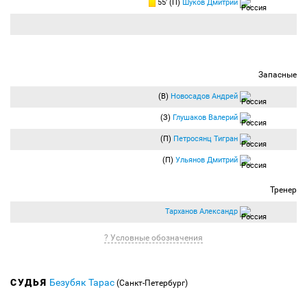
55′ (П)
Шуков Дмитрий
Запасные
(В)
Новосадов Андрей
(З)
Глушаков Валерий
(П)
Петросянц Тигран
(П)
Ульянов Дмитрий
Тренер
Тарханов Александр
? Условные обозначения
СУДЬЯ
Безубяк Тарас
(Санкт-Петербург)