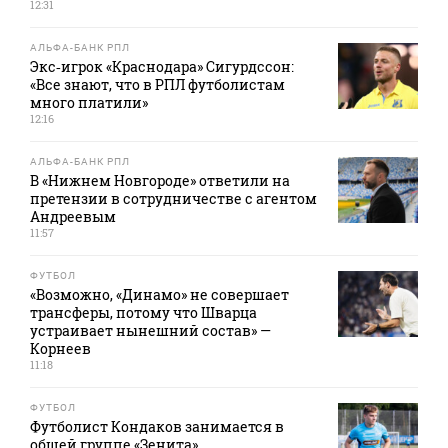
12:31
АЛЬФА-БАНК РПЛ
Экс‑игрок «Краснодара» Сигурдссон:
«Все знают, что в РПЛ футболистам
много платили»
12:16
АЛЬФА-БАНК РПЛ
В «Нижнем Новгороде» ответили на
претензии в сотрудничестве с агентом
Андреевым
11:57
ФУТБОЛ
«Возможно, «Динамо» не совершает
трансферы, потому что Шварца
устраивает нынешний состав» —
Корнеев
11:18
ФУТБОЛ
Футболист Кондаков занимается в
общей группе «Зенита»