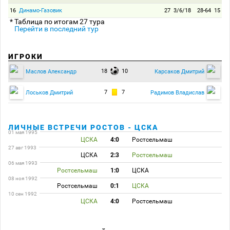
16
Динамо-Газовик
27
3/6/18
28-64
15
* Таблица по итогам 27 тура
Перейти в последний тур
ИГРОКИ
18
10
Маслов Александр
Карсаков Дмитрий
7
7
Лоськов Дмитрий
Радимов Владислав
ЛИЧНЫЕ ВСТРЕЧИ РОСТОВ - ЦСКА
01 мая 1995
ЦСКА
4:0
Ростсельмаш
27 авг 1993
ЦСКА
2:3
Ростсельмаш
06 мая 1993
Ростсельмаш
1:0
ЦСКА
08 ноя 1992
Ростсельмаш
0:1
ЦСКА
10 сен 1992
ЦСКА
4:0
Ростсельмаш