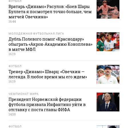
ФУТБОЛ
Вратарь «Динамо» Расулов: «Боев Шары
Буллета я посмотрел точно больше, чем
матчей Овечкина»
16:44
МОЛОДЕЖНАЯ ФУТБОЛЬНАЯ ЛИГА
Дубль Полевого помог «Краснодару»
обыграть «Акрон‑Академию Коноплева»
в матче МФЛ
16:19
ФУТБОЛ
Тренер «Динамо» Шварц: «Овечкин —
легенда. В любое время мы его ждем»
16:19
ЧЕМПИОНАТ МИРА
Президент Норвежской федерации
футбола призвала Инфантино уйти в
отставку с поста главы ФИФА
14:58
ФУТБОЛ