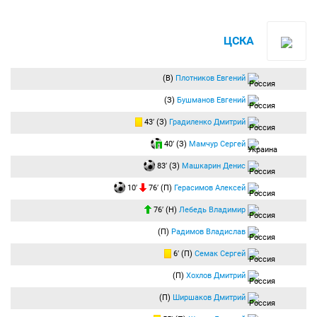
ЦСКА
(В)
Плотников Евгений
(З)
Бушманов Евгений
43′ (З)
Градиленко Дмитрий
40′ (З)
Мамчур Сергей
83′ (З)
Машкарин Денис
10′
76′ (П)
Герасимов Алексей
76′ (Н)
Лебедь Владимир
(П)
Радимов Владислав
6′ (П)
Семак Сергей
(П)
Хохлов Дмитрий
(П)
Ширшаков Дмитрий