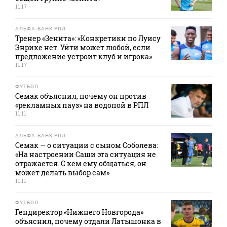
11:17
АЛЬФА-БАНК РПЛ
Тренер «Зенита»: «Конкретики по Луису
Энрике нет. Уйти может любой, если
предложение устроит клуб и игрока»
11:17
ФУТБОЛ
Семак объяснил, почему он против
«рекламных пауз» на водопой в РПЛ
11:11
АЛЬФА-БАНК РПЛ
Семак — о ситуации с сыном Соболева:
«На настроении Саши эта ситуация не
отражается. С кем ему общаться, он
может делать выбор сам»
11:11
ФУТБОЛ
Гендиректор «Нижнего Новгорода»
объяснил, почему отдали Латышонка в