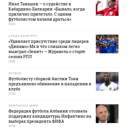
Инал Танашев — о судействе в
Кабардино‑Балкарии: «Бывало, когда
прилично прилетало. С одним
футболистом начали драться»
14:16
АЛЬФА-БАНК РПЛ
«Удивляет присутствие среди лидеров
«Динамо» Мх и что слишком легко
выиграл «Зенит» — Журавель о старте
сезона РПЛ
14:01
ФУТБОЛ
Футболисту сборной Англии Тони
предъявлено обвинение в нападении в
клубе
13:32
ЧЕМПИОНАТ МИРА
Федерация футбола Албании отозвала
поддержку кандидатуры Инфантино на
выборах президента ФИФА
13:18