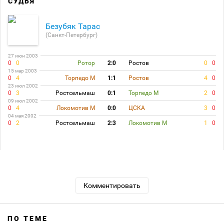
СУДЬЯ
Безубяк Тарас
(Санкт-Петербург)
27 июн 2003
0
0
Ротор
2:0
Ростов
0
0
15 мар 2003
0
4
Торпедо М
1:1
Ростов
4
0
23 июл 2002
0
3
Ростсельмаш
0:1
Торпедо М
2
0
09 июл 2002
0
4
Локомотив М
0:0
ЦСКА
3
0
04 мая 2002
0
2
Ростсельмаш
2:3
Локомотив М
1
0
Комментировать
ПО ТЕМЕ