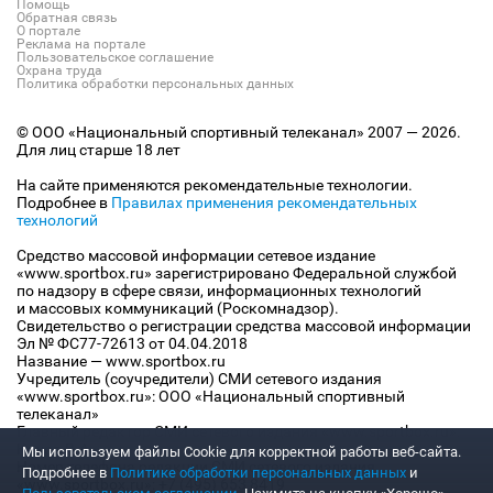
Помощь
Обратная связь
О портале
Реклама на портале
Пользовательское соглашение
Охрана труда
Политика обработки персональных данных
© ООО «Национальный спортивный телеканал» 2007 — 2026.
Для лиц старше 18 лет
На сайте применяются рекомендательные технологии.
Подробнее в
Правилах применения рекомендательных
технологий
Средство массовой информации сетевое издание
«www.sportbox.ru» зарегистрировано Федеральной службой
по надзору в сфере связи, информационных технологий
и массовых коммуникаций (Роскомнадзор).
Свидетельство о регистрации средства массовой информации
Эл № ФС77-72613 от 04.04.2018
Название — www.sportbox.ru
Учредитель (соучредители) СМИ сетевого издания
«www.sportbox.ru»: ООО «Национальный спортивный
телеканал»
Главный редактор СМИ сетевого издания «www.sportbox.ru»:
Конов В.А.
Мы используем файлы Сookie для корректной работы веб-сайта.
Номер телефона редакции СМИ сетевого издания
Подробнее в
Политике обработки персональных данных
и
«www.sportbox.ru»: +7 (495) 653 8419