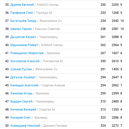
35
Дурнев Евгений
/
КАМАЗ-Чаллы
250
2255
9
36
Панферов Глеб
/
Торпедо М
253
1268
5
37
Богатырёв Тимур
/
Жемчужина Сч
254
2542
10
38
Авалян Гарник
/
Крылья Советов
258
2581
10
39
Дышеков Хазрет
/
Черноморец
261
2088
8
40
Евдокимов Роберт
/
КАМАЗ-Чаллы
262
2364
9
41
Ромащенко Мирослав
/
Уралмаш
267
1607
6
42
Косолапов Алексей
/
Локомотив М
290
2610
9
43
Суанов Руслан
/
Жемчужина Сч
291
1455
5
44
Догузов Альберт
/
Черноморец
294
2647
9
45
Канищев Анатолий
/
Спартак-Алания
294
2062
7
46
Ханкеев Игорь
/
Уралмаш
299
2399
8
47
Бурдин Сергей
/
Черноморец
310
2485
8
48
Кечинов Валерий
/
Спартак М
313
1253
4
49
Кокарев Олег
/
Уралмаш
323
2586
8
50
Ковардаев Николай
/
Динамо-Газовик
324
2272
7