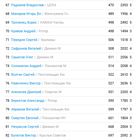
67
Радимов Владислав
/
ЦСКА
470
2353
5
68
Макаров Игорь Вл
/
Жемчужина Сч
489
1956
4
69
Тропанец Борис
/
КАМАЗ-Чаллы
498
2492
5
70
Кривов Андрей
/
Ротор
498
1494
3
71
Передня Сергей
/
Уралмаш
506
1518
3
72
Сафронов Виталий
/
Динамо М
508
2032
4
73
Саматов Олег
/
Динамо М
511
2556
5
74
Соломатин Андрей
/
Локомотив М
514
2058
4
75
Волгин Сергей
/
Текстильщик Км
522
2610
5
76
Навоченко Виктор
/
Текстильщик Км
527
2636
5
77
Аленичев Дмитрий
/
Спартак М
551
2205
4
78
Беркетов Александр
/
Ротор
595
1785
3
79
Абрамов Виталий
/
Текстильщик Км
599
1797
3
80
Смертин Евгений
/
Локомотив НН
601
1804
3
81
Некрасов Сергей
/
Динамо М
668
2004
3
82
Булатов Виктор
/
Крылья Советов
697
2092
3