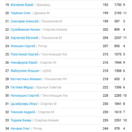
19
Матвеев Юрий
/
Уралмаш
192
1730
9
20
Терёхин Олег
/
Динамо М
199
2193
11
21
Снигирев Алексей
/
Локомотив М
199
597
3
22
Сулейманов Назим
/
Спартак-Алания
202
809
4
23
Харлачёв Евгений
/
Локомотив М
204
2247
11
24
Илюшин Сергей
/
Ротор
207
830
4
25
Полстянов Сергей
/
Текстильщик Км
215
1075
5
26
Никифоров Юрий
/
Спартак М
216
1944
9
27
Файзуллин Ильшат
/
ЦСКА
218
1308
6
28
Бесчастных Михаил
/
Локомотив НН
218
655
3
29
Гаглоев Фёдор
/
Крылья Советов
222
1336
6
30
Наталушко Сергей
/
Текстильщик Км
228
2285
10
31
Цымбаларь Илья
/
Спартак М
230
1841
8
32
Тихонов Андрей
/
Спартак М
230
1613
7
33
Тедеев Бахва
/
Спартак-Алания
235
2351
10
34
Нечаев Олег
/
Ротор
244
978
4