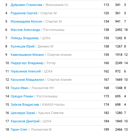
3
Дубровин Станислав
/
Жемчужина Сч
113
341
3
4
Родионов Сергей
/
Спартак М
120
361
3
5
Мухамадиев Мухсин
/
Спартак М
134
941
7
6
Маслов Александр
/
Ростсельмаш
138
2492
18
7
Лебедь Владимир
/
ЦСКА
155
1242
8
8
Кузнецов Юрий
/
Динамо М
158
1267
8
9
Кавелашвили Михаил
/
Спартак-Алания
159
1918
12
10
Нидергаус Владимир
/
Ротор
160
2249
14
11
Герасимов Алексей
/
ЦСКА
162
972
6
12
Касымов Мирджалол
/
Спартак-Алания
167
1669
10
13
Гецко Иван
/
Локомотив НН
168
1348
8
14
Орещук Роман
/
Ростсельмаш
173
695
4
15
Зубков Владислав
/
КАМАЗ-Чаллы
174
698
4
16
Циклаури Зураб
/
Крылья Советов
182
1280
7
17
Карсаков Дмитрий
/
ЦСКА
184
1845
10
18
Гарин Олег
/
Локомотив М
189
2466
13