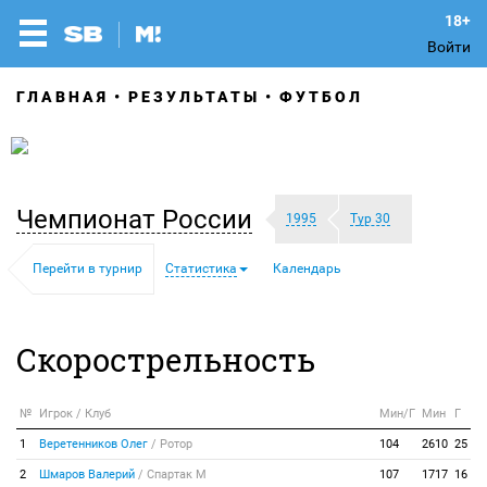
Войти
ГЛАВНАЯ
РЕЗУЛЬТАТЫ
ФУТБОЛ
Чемпионат России
1995
Тур 30
Перейти в турнир
Статистика
Календарь
Скорострельность
№
Игрок / Клуб
Мин/Г
Мин
Г
1
Веретенников Олег
/
Ротор
104
2610
25
2
Шмаров Валерий
/
Спартак М
107
1717
16