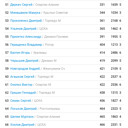
51
Деркач Сергей
/
Спартак-Алания
331
1659
5
52
Минашвили Мамука
/
Крылья Советов
344
1034
3
53
Прокопенко Дмитрий
/
Торпедо М
361
2168
6
54
Ульянов Дмитрий
/
ЦСКА
365
1462
4
55
Призетко Александр
/
Динамо-Газовик
391
1955
5
56
Геращенко Владимир
/
Ротор
404
1213
3
57
Бахтин Игорь
/
Уралмаш
414
2486
6
58
Черышев Дмитрий
/
Динамо М
419
2099
5
59
Новгородов Андрей
/
Жемчужина Сч
421
2109
5
60
Агашков Сергей
/
Торпедо М
422
2537
6
61
Онопко Виктор
/
Спартак М
422
2536
6
62
Гришин Геннадий
/
Торпедо М
438
1315
3
63
Семак Сергей
/
ЦСКА
456
1827
4
64
Лоськов Дмитрий
/
Ростсельмаш
464
2323
5
65
Шелия Муртази
/
Спартак-Алания
465
1863
4
66
Хохлов Дмитрий
/
ЦСКА
466
2331
5