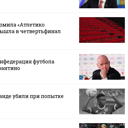
ромила «Атлетико
вышла в четвертьфинал
нфедерация футбола
фантино
ганде убили при попытке