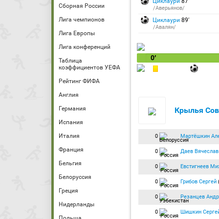
Циклаури
87′
Сборная России
/Аверьянов/
Лига чемпионов
Циклаури
89′
/Авалян/
Лига Европы
Лига конференций
0′
Таблица
коэффициентов УЕФА
Рейтинг ФИФА
Англия
Германия
Крылья Сов
Испания
Италия
0
Мартёшкин Ал
Франция
0
Даев Вячеслав
Бельгия
0
Евстигнеев Ми
Белоруссия
0
Грибов Сергей
Греция
0
Резанцев Андр
Нидерланды
0
Шишкин Серге
Польша