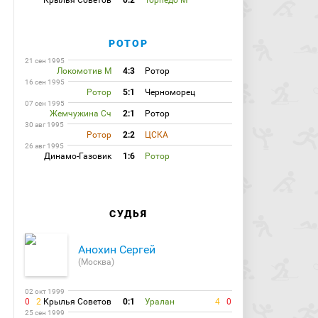
Крылья Советов
0:2
Торпедо М
РОТОР
21 сен 1995
Локомотив М
4:3
Ротор
16 сен 1995
Ротор
5:1
Черноморец
07 сен 1995
Жемчужина Сч
2:1
Ротор
30 авг 1995
Ротор
2:2
ЦСКА
26 авг 1995
Динамо-Газовик
1:6
Ротор
СУДЬЯ
Анохин Сергей
(Москва)
02 окт 1999
0
2
Крылья Советов
0:1
Уралан
4
0
25 сен 1999