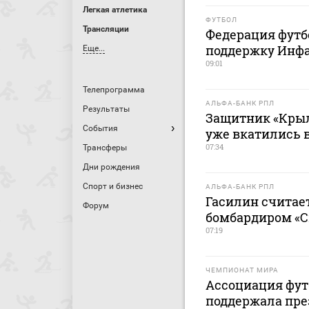
Легкая атлетика
ФУТБОЛ
Трансляции
Федерация футб
поддержку Инф
Еще...
09:01
Телепрограмма
АЛЬФА-БАНК РПЛ
Результаты
Защитник «Крыл
События
уже вкатились в
07:34
Трансферы
Дни рождения
Спорт и бизнес
АЛЬФА-БАНК РПЛ
Гасилин считае
Форум
бомбардиром «С
07:19
ЧЕМПИОНАТ МИРА
Ассоциация фут
поддержала пр