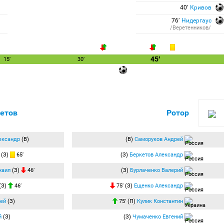
40′
Кривов
76′
Нидергаус
/Веретенников/
45′
15′
30′
етов
Ротор
ександр
(В)
(В)
Саморуков Андрей
(З)
65′
(З)
Беркетов Александр
хаил
(З)
46′
(З)
Бурлаченко Валерий
(З)
46′
75′ (З)
Ещенко Александр
ей
(З)
75′ (П)
Кулик Константин
й
(З)
(З)
Чумаченко Евгений