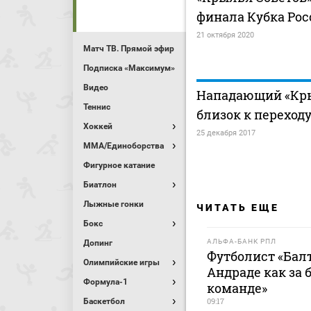
финала Кубка Ро
21 октября 2020
Матч ТВ. Прямой эфир
Подписка «Максимум»
Видео
Нападающий «Кр
Теннис
близок к переходу
Хоккей
25 декабря 2017
MMA/Единоборства
Фигурное катание
Биатлон
Лыжные гонки
ЧИТАТЬ ЕЩЕ
Бокс
АЛЬФА-БАНК РПЛ
Допинг
Футболист «Балт
Олимпийские игры
Андраде как за 
Формула-1
команде»
09:17
Баскетбол