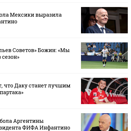
ола Мексики выразила
антино
ьев Советов» Божин: «Мы
 сезон»
т, что Даку станет лучшим
партака»
бола Аргентины
езидента ФИФА Инфантино