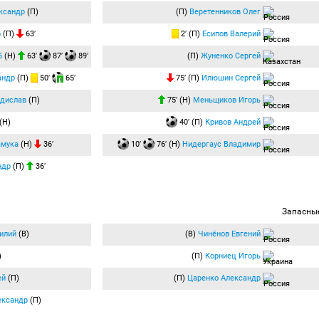
ксандр
(П)
(П)
Веретенников Олег
р
(П)
63′
2′ (П)
Есипов Валерий
б
(Н)
63′
87′
89′
(П)
Жуненко Сергей
андр
(П)
50′
65′
75′ (П)
Илюшин Сергей
адислав
(П)
75′ (Н)
Меньщиков Игорь
(Н)
40′ (П)
Кривов Андрей
мука
(Н)
36′
10′
76′ (Н)
Нидергаус Владимир
ндр
(П)
36′
Запасны
илий
(В)
(В)
Чинёнов Евгений
)
(П)
Корниец Игорь
ей
(П)
(П)
Царенко Александр
ександр
(П)