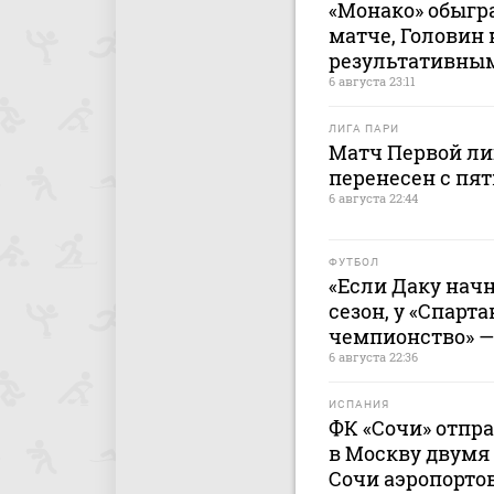
«Монако» обыгр
матче, Головин
результативны
6 августа 23:11
ЛИГА ПАРИ
Матч Первой лиг
перенесен с пят
6 августа 22:44
ФУТБОЛ
«Если Даку начн
сезон, у «Спарта
чемпионство» —
6 августа 22:36
ИСПАНИЯ
ФК «Сочи» отпр
в Москву двумя 
Сочи аэропорто