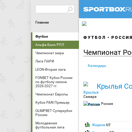
Главная
Футбол
ФУТБОЛ
РОССИ
Альфа-Банк РПЛ
Чемпионат Ро
Чемпионат мира
Лига ПАРИ
Календарь
LEON-Вторая лига
FONBET Кубок России
по футболу сезона
Крылья С
2026-2027 гг.
Чемпионат Европы
Самара
Кубок PARI Премьер
Россия
OLIMPBET Суперкубок
России
Молодежная
Жидков
65′
футбольная лига