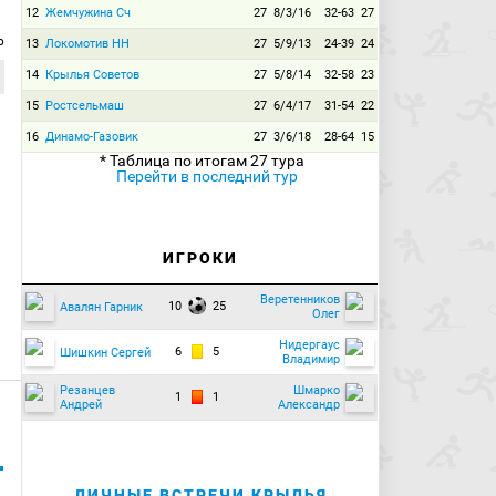
12
Жемчужина Сч
27
8/3/16
32-63
27
р
13
Локомотив НН
27
5/9/13
24-39
24
14
Крылья Советов
27
5/8/14
32-58
23
15
Ростсельмаш
27
6/4/17
31-54
22
16
Динамо-Газовик
27
3/6/18
28-64
15
* Таблица по итогам 27 тура
Перейти в последний тур
ИГРОКИ
Веретенников
10
25
Авалян Гарник
Олег
Нидергаус
6
5
Шишкин Сергей
Владимир
Резанцев
Шмарко
1
1
Андрей
Александр
ЛИЧНЫЕ ВСТРЕЧИ КРЫЛЬЯ