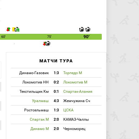
90′
60′
75′
МАТЧИ ТУРА
Динамо-Газовик
1:3
Торпедо М
Локомотив НН
0:2
Локомотив М
Текстильщик Км
0:1
Спартак-Алания
Уралмаш
4:3
Жемчужина Сч
Ростсельмаш
1:3
ЦСКА
Спартак М
2:0
КАМАЗ-Чаллы
Динамо М
2:0
Черноморец