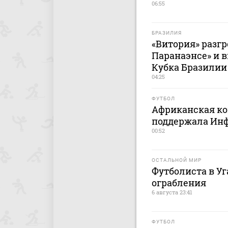
06:55
БРАЗИЛИЯ
«Витория» разг
Паранаэнсе» и 
Кубка Бразилии
04:25
ФУТБОЛ
Африканская ко
поддержала Ин
00:52
ОСТАЛЬНОЙ МИР
Футболиста в У
ограбления
6 августа 23:41
ФУТБОЛ