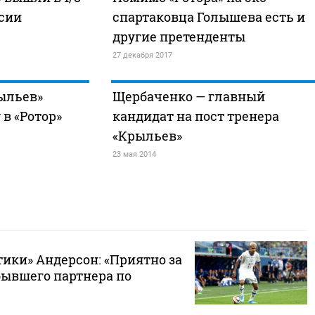
ссии
спартаковца Голышева есть и
другие претенденты
27 декабря 2017
ыльев»
Щербаченко — главный
 в «Ротор»
кандидат на пост тренера
«Крыльев»
23 мая 2014
ики» Андерсон: «Приятно за
бывшего партнера по