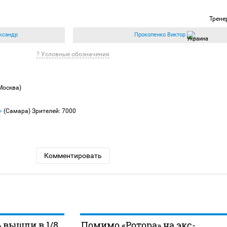
Трене
ксандр
Прокопенко Виктор
? Условные обозначения
Москва)
»
(Самара)
Зрителей: 7000
Комментировать
 вышли в 1/8
Помимо «Ротора» на экс-