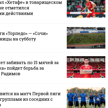
ал «Хетафе» в товарищеском
 не отметился
ми действиями
и «Торпедо» — «Сочи»
ницы на субботу
ет забивать по 15 мячей за
ка» пойдет борьба за
 Радимов
авится на матч Первой лиги
группами из соседних с
в