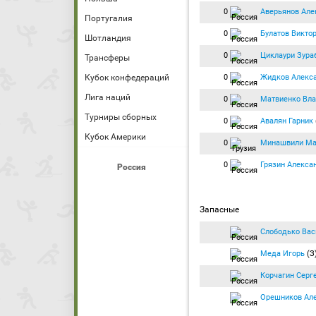
0
Аверьянов Але
Португалия
0
Булатов Викто
Шотландия
0
Циклаури Зура
Трансферы
0
Жидков Алекс
Кубок конфедераций
Лига наций
0
Матвиенко Вл
Турниры сборных
0
Авалян Гарник
Кубок Америки
0
Минашвили Ма
0
Грязин Алекса
Россия
Запасные
Слободько Вас
Меда Игорь
(З
Корчагин Серг
Орешников Ал