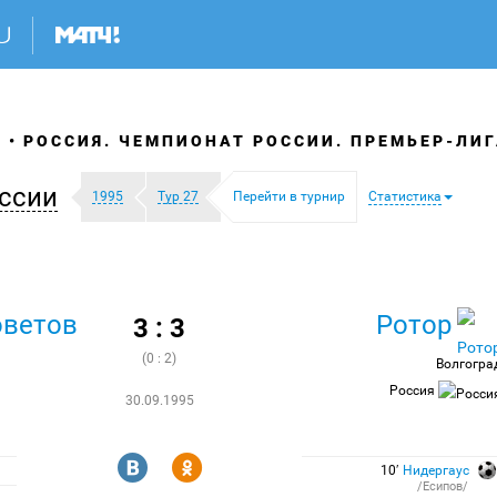
Я
РОССИЯ. ЧЕМПИОНАТ РОССИИ. ПРЕМЬЕР-ЛИГ
ссии
1995
Тур 27
Перейти в турнир
Статистика
оветов
Ротор
3 : 3
(0 : 2)
Волгогра
Россия
30.09.1995
R
Y
10′
Нидергаус
/Есипов/