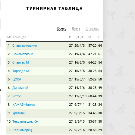
ТУРНИРНАЯ ТАБЛИЦА
Всего
Дома
В гостях
№
Команда
И
В/Н/П
М
О
1
Спартак-Алания
27
20/4/3
57-20
64
2
Локомотив М
27
19/4/4
47-21
61
3
Спартак М
27
16/6/5
64-23
54
4
Торпедо М
27
16/6/5
38-25
54
5
ЦСКА
27
15/5/7
52-29
50
6
Динамо М
27
14/7/6
38-25
49
е
7
Ротор
27
11/6/10
60-44
39
8
КАМАЗ-Чаллы
27
9/7/11
31-28
34
9
Уралмаш
27
9/3/15
34-46
30
10
Текстильщик Км
27
8/6/13
33-37
30
11
Черноморец
27
9/2/16
28-53
29