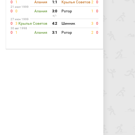
0
1
Алания
1:1
Крылья Советов
2
0
21 июл 1999
0
0
Алания
3:0
Ротор
1
0
+/-
27 июн 1999
0
3
Крылья Советов
4:2
Шинник
3
0
30 авг 1998
0
1
Алания
3:1
Ротор
2
0