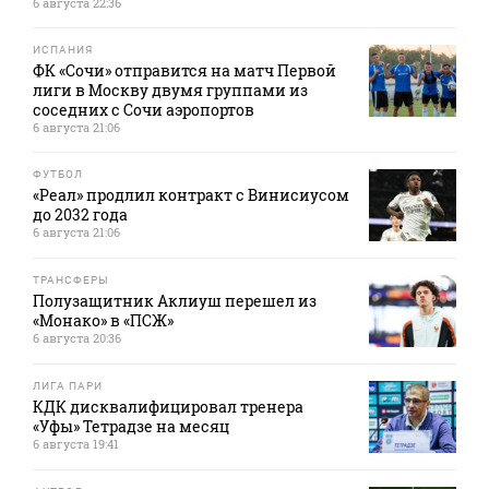
6 августа 22:36
ИСПАНИЯ
ФК «Сочи» отправится на матч Первой
лиги в Москву двумя группами из
соседних с Сочи аэропортов
6 августа 21:06
ФУТБОЛ
«Реал» продлил контракт с Винисиусом
до 2032 года
6 августа 21:06
ТРАНСФЕРЫ
Полузащитник Аклиуш перешел из
«Монако» в «ПСЖ»
6 августа 20:36
ЛИГА ПАРИ
КДК дисквалифицировал тренера
«Уфы» Тетрадзе на месяц
6 августа 19:41