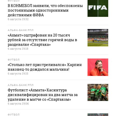
ФУТБОЛ
В КОНМЕБОЛ заявили, что обеспокоены
постоянными односторонними
действиями ФИФА
6 августа 19:32
АЛЬФА-БАНК РПЛ
«Ахмат» оштрафован на 20 тысяч
рублей за отсутствие горячей воды в
раздевалке «Спартака»
6 августа 19:18
ФУТБОЛ
«Столько лет пристреливался». Карпин
наконец-то дождался мальчика!
6 августа 19:15
АЛЬФА-БАНК РПЛ
Футболист «Ахмата» Касинтура
дисквалифицирован на два матча за
удаление в матче со «Спартаком»
6 августа 19:04
ФУТБОЛ