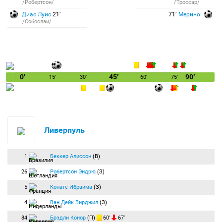
/Робертсон/
/Троссар/
Диас Луис
21′
71′
Мерино
/Собослаи/
0′
45′
90′
15′
30′
60′
75′
Ливерпуль
1
Беккер Алиссон
(В)
26
Робертсон Эндрю
(З)
5
Конате Ибраима
(З)
4
Ван Дейк Вирджил
(З)
84
Брэдли Конор
(П)
60′
67′