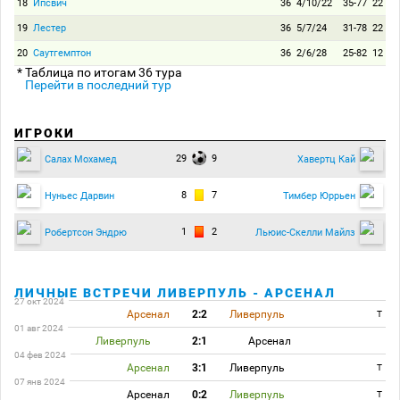
18
Ипсвич
36
4/10/22
35-77
22
19
Лестер
36
5/7/24
31-78
22
20
Саутгемптон
36
2/6/28
25-82
12
* Таблица по итогам 36 тура
Перейти в последний тур
ИГРОКИ
29
9
Салах Мохамед
Хавертц Кай
8
7
Нуньес Дарвин
Тимбер Юррьен
1
2
Робертсон Эндрю
Льюис-Скелли Майлз
ЛИЧНЫЕ ВСТРЕЧИ ЛИВЕРПУЛЬ - АРСЕНАЛ
27 окт 2024
Арсенал
2:2
Ливерпуль
T
01 авг 2024
Ливерпуль
2:1
Арсенал
04 фев 2024
Арсенал
3:1
Ливерпуль
T
07 янв 2024
Арсенал
0:2
Ливерпуль
T