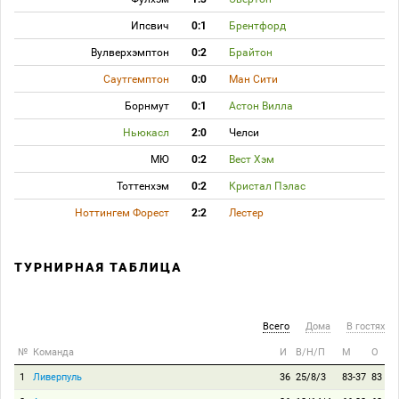
Ипсвич
0:1
Брентфорд
Вулверхэмптон
0:2
Брайтон
Саутгемптон
0:0
Ман Сити
Борнмут
0:1
Астон Вилла
Ньюкасл
2:0
Челси
МЮ
0:2
Вест Хэм
Тоттенхэм
0:2
Кристал Пэлас
Ноттингем Форест
2:2
Лестер
ТУРНИРНАЯ ТАБЛИЦА
Всего
Дома
В гостях
№
Команда
И
В/Н/П
М
О
1
Ливерпуль
36
25/8/3
83-37
83