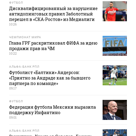
ФУТБОЛ
Дисквалифицированный за нарушение
антидопинговых правил Заболотный
перешел в «СКА‑Ростов» из Медиалиги
10:26
ЧЕМПИОНАТ МИРА
Глава FPF раскритиковал ФИФА за идею
продажи прав на ЧМ
10:22
АЛЬФА-БАНК РПЛ
Футболист «Балтики» Андерсон:
«Приятно за Андраде как за бывшего
партнера по команде»
09:17
ФУТБОЛ
Федерация футбола Мексики выразила
поддержку Инфантино
09:01
АЛЬФА-БАНК РПЛ