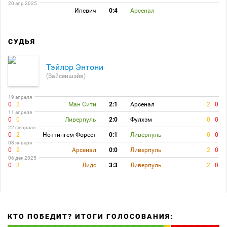
20 апр 2025
Ипсвич
0:4
Арсенал
СУДЬЯ
Тэйлор Энтони
(Вайсеншэйв)
19 апреля
0
2
Ман Сити
2:1
Арсенал
2
0
11 апреля
0
0
Ливерпуль
2:0
Фулхэм
0
0
22 февраля
0
2
Ноттингем Форест
0:1
Ливерпуль
0
0
08 января
0
2
Арсенал
0:0
Ливерпуль
2
0
06 дек 2025
0
3
Лидс
3:3
Ливерпуль
2
0
КТО ПОБЕДИТ? ИТОГИ ГОЛОСОВАНИЯ: