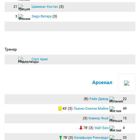
21
Цимикас Костас
(З)
3
Эндо Ватару
(З)
Тренер
Слот Арне
Арсенал
(В)
Райя Давид
22
43′ (З)
Льюис-Скелли Майлз
49
(З)
Кивиор Якуб
15
78′ (З)
Уайт Бен
4
78′ (З)
Калафьори Риккардо
33