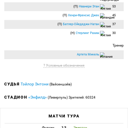
(П)
Нванери Этан
53
(П)
Хенри-Френсис Джек
45
(П)
Батлер-Ойедеджи Натан
37
(Н)
Стерлинг Рахим
30
Тренер
Артета Микель
? Условные обозначения
СУДЬЯ
Тэйлор Энтони
(Вайсеншэйв)
СТАДИОН
«Энфилд»
(Ливерпуль)
Зрителей: 60324
МАТЧИ ТУРА
Фулхэм
1:3
Эвертон