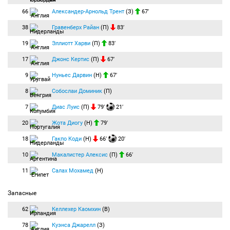
66
Александер-Арнольд Трент
(З)
67′
38
Гравенберх Райан
(П)
83′
19
Эллиотт Харви
(П)
83′
17
Джонс Кертис
(П)
67′
9
Нуньес Дарвин
(Н)
67′
8
Собослаи Доминик
(П)
7
Диас Луис
(П)
79′
21′
20
Жота Диогу
(Н)
79′
18
Гакпо Коди
(Н)
66′
20′
10
Макалистер Алексис
(П)
66′
11
Салах Мохамед
(Н)
Запасные
62
Келлехер Каомхин
(В)
78
Куэнса Джарелл
(З)