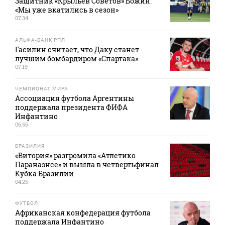
Защитник «Крыльев Советов» Божин:
«Мы уже вкатились в сезон»
07:34
АЛЬФА-БАНК РПЛ
Гасилин считает, что Даку станет
лучшим бомбардиром «Спартака»
07:19
ЧЕМПИОНАТ МИРА
Ассоциация футбола Аргентины
поддержала президента ФИФА
Инфантино
06:55
БРАЗИЛИЯ
«Витория» разгромила «Атлетико
Паранаэнсе» и вышла в четвертьфинал
Кубка Бразилии
04:25
ФУТБОЛ
Африканская конфедерация футбола
поддержала Инфантино