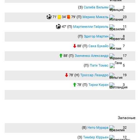
(З)
Салиба Вильям
2
71′
34′
79′ (П)
Мерино Микель
23
47′ (П)
Мартинелли Габриэль
11
(П)
Эдегор Мартин
8
88′ (П)
Сака Букайо
7
88′ (П)
Зинченко Александр
17
(П)
Пати Томас
5
78′ (Н)
Троссар Леандро
19
78′ (П)
Тирни Киран
3
Запасные
(В)
Нето Мурара
32
(З)
Тимбер Юррьен
12