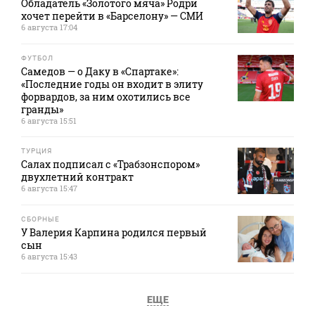
Обладатель «Золотого мяча» Родри
хочет перейти в «Барселону» — СМИ
6 августа 17:04
ФУТБОЛ
Самедов — о Даку в «Спартаке»:
«Последние годы он входит в элиту
форвардов, за ним охотились все
гранды»
6 августа 15:51
ТУРЦИЯ
Салах подписал с «Трабзонспором»
двухлетний контракт
6 августа 15:47
СБОРНЫЕ
У Валерия Карпина родился первый
сын
6 августа 15:43
ЕЩЕ