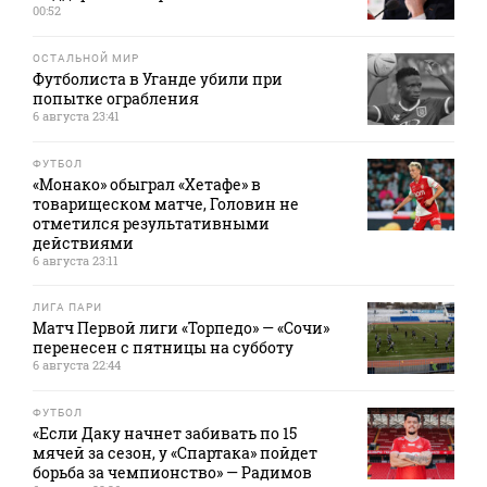
00:52
ОСТАЛЬНОЙ МИР
Футболиста в Уганде убили при
попытке ограбления
6 августа 23:41
ФУТБОЛ
«Монако» обыграл «Хетафе» в
товарищеском матче, Головин не
отметился результативными
действиями
6 августа 23:11
ЛИГА ПАРИ
Матч Первой лиги «Торпедо» — «Сочи»
перенесен с пятницы на субботу
6 августа 22:44
ФУТБОЛ
«Если Даку начнет забивать по 15
мячей за сезон, у «Спартака» пойдет
борьба за чемпионство» — Радимов