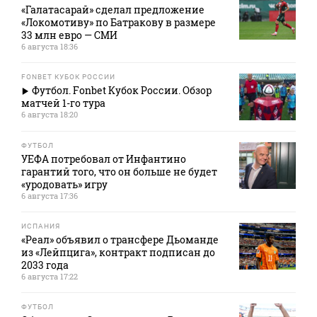
«Галатасарай» сделал предложение
«Локомотиву» по Батракову в размере
33 млн евро — СМИ
6 августа 18:36
FONBET КУБОК РОССИИ
Футбол. Fonbet Кубок России. Обзор
матчей 1-го тура
6 августа 18:20
ФУТБОЛ
УЕФА потребовал от Инфантино
гарантий того, что он больше не будет
«уродовать» игру
6 августа 17:36
ИСПАНИЯ
«Реал» объявил о трансфере Дьоманде
из «Лейпцига», контракт подписан до
2033 года
6 августа 17:22
ФУТБОЛ