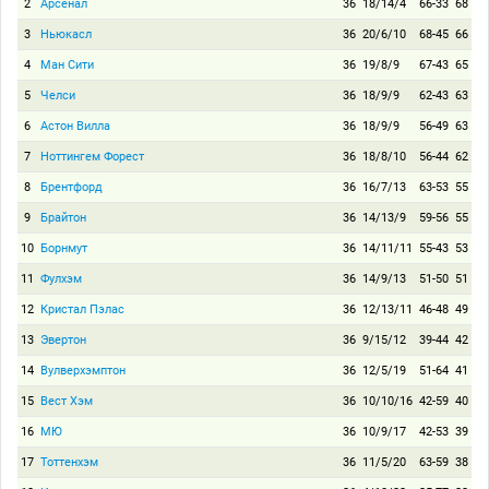
2
Арсенал
36
18/14/4
66-33
68
3
Ньюкасл
36
20/6/10
68-45
66
4
Ман Сити
36
19/8/9
67-43
65
5
Челси
36
18/9/9
62-43
63
6
Астон Вилла
36
18/9/9
56-49
63
7
Ноттингем Форест
36
18/8/10
56-44
62
8
Брентфорд
36
16/7/13
63-53
55
9
Брайтон
36
14/13/9
59-56
55
10
Борнмут
36
14/11/11
55-43
53
11
Фулхэм
36
14/9/13
51-50
51
12
Кристал Пэлас
36
12/13/11
46-48
49
13
Эвертон
36
9/15/12
39-44
42
14
Вулверхэмптон
36
12/5/19
51-64
41
15
Вест Хэм
36
10/10/16
42-59
40
16
МЮ
36
10/9/17
42-53
39
17
Тоттенхэм
36
11/5/20
63-59
38