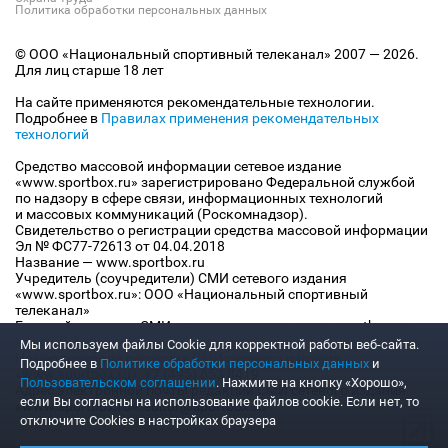
Политика обработки персональных данных
© ООО «Национальный спортивный телеканал» 2007 — 2026.
Для лиц старше 18 лет
На сайте применяются рекомендательные технологии.
Подробнее в
Правилах применения рекомендательных
технологий
Средство массовой информации сетевое издание
«www.sportbox.ru» зарегистрировано Федеральной службой
по надзору в сфере связи, информационных технологий
и массовых коммуникаций (Роскомнадзор).
Свидетельство о регистрации средства массовой информации
Эл № ФС77-72613 от 04.04.2018
Название — www.sportbox.ru
Учредитель (соучредители) СМИ сетевого издания
«www.sportbox.ru»: ООО «Национальный спортивный
телеканал»
Главный редактор СМИ сетевого издания «www.sportbox.ru»:
Конов В.А.
Мы используем файлы Сookie для корректной работы веб-сайта.
Номер телефона редакции СМИ сетевого издания
Подробнее в
Политике обработки персональных данных
и
«www.sportbox.ru»: +7 (495) 653 8419
Пользовательском соглашении
. Нажмите на кнопку «Хорошо»,
Адрес электронной почты редакции СМИ сетевого издания
если Вы согласны на использование файлов cookie. Если нет, то
«www.sportbox.ru»: editor@sportbox.ru
отключите Cookies в настройках браузера