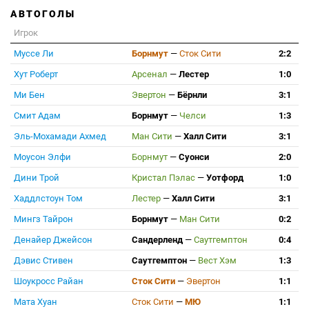
АВТОГОЛЫ
Игрок
Муссе Ли
Борнмут
—
Сток Сити
2:2
Хут Роберт
Арсенал
—
Лестер
1:0
Ми Бен
Эвертон
—
Бёрнли
3:1
Смит Адам
Борнмут
—
Челси
1:3
Эль-Мохамади Ахмед
Ман Сити
—
Халл Сити
3:1
Моусон Элфи
Борнмут
—
Суонси
2:0
Дини Трой
Кристал Пэлас
—
Уотфорд
1:0
Хаддлстоун Том
Лестер
—
Халл Сити
3:1
Мингз Тайрон
Борнмут
—
Ман Сити
0:2
Денайер Джейсон
Сандерленд
—
Саутгемптон
0:4
Дэвис Стивен
Саутгемптон
—
Вест Хэм
1:3
Шоукросс Райан
Сток Сити
—
Эвертон
1:1
Мата Хуан
Сток Сити
—
МЮ
1:1