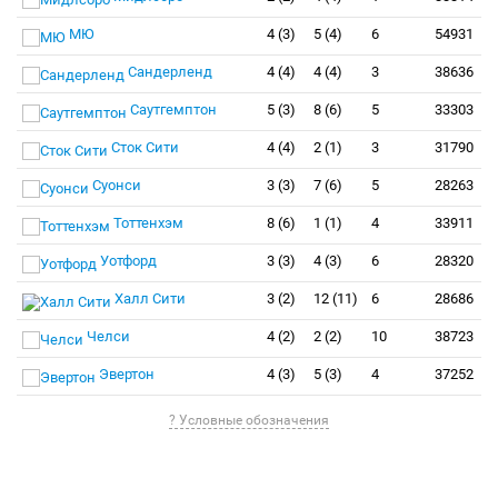
МЮ
4 (3)
5 (4)
6
54931
Сандерленд
4 (4)
4 (4)
3
38636
Саутгемптон
5 (3)
8 (6)
5
33303
Сток Сити
4 (4)
2 (1)
3
31790
Суонси
3 (3)
7 (6)
5
28263
Тоттенхэм
8 (6)
1 (1)
4
33911
Уотфорд
3 (3)
4 (3)
6
28320
Халл Сити
3 (2)
12 (11)
6
28686
Челси
4 (2)
2 (2)
10
38723
Эвертон
4 (3)
5 (3)
4
37252
? Условные обозначения