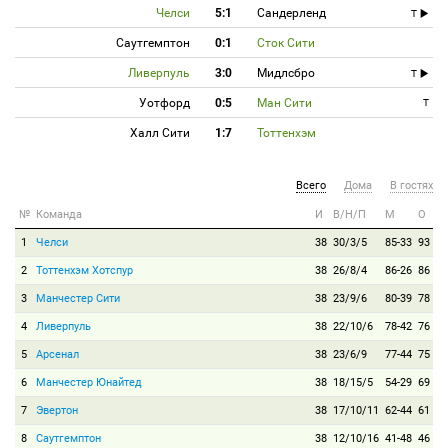
Челси
5:1
Сандерленд
T
Саутгемптон
0:1
Сток Сити
Ливерпуль
3:0
Мидлсбро
T
Уотфорд
0:5
Ман Сити
T
Халл Сити
1:7
Тоттенхэм
Всего
Дома
В гостях
№
Команда
И
В/Н/П
М
О
1
Челси
38
30/3/5
85-33
93
2
Тоттенхэм Хотспур
38
26/8/4
86-26
86
3
Манчестер Сити
38
23/9/6
80-39
78
4
Ливерпуль
38
22/10/6
78-42
76
5
Арсенал
38
23/6/9
77-44
75
6
Манчестер Юнайтед
38
18/15/5
54-29
69
7
Эвертон
38
17/10/11
62-44
61
8
Саутгемптон
38
12/10/16
41-48
46