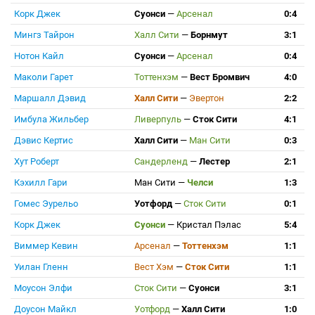
Корк Джек
Суонси
—
Арсенал
0:4
Мингз Тайрон
Халл Сити
—
Борнмут
3:1
Нотон Кайл
Суонси
—
Арсенал
0:4
Маколи Гарет
Тоттенхэм
—
Вест Бромвич
4:0
Маршалл Дэвид
Халл Сити
—
Эвертон
2:2
Имбула Жильбер
Ливерпуль
—
Сток Сити
4:1
Дэвис Кертис
Халл Сити
—
Ман Сити
0:3
Хут Роберт
Сандерленд
—
Лестер
2:1
Кэхилл Гари
Ман Сити
—
Челси
1:3
Гомес Эурельо
Уотфорд
—
Сток Сити
0:1
Корк Джек
Суонси
—
Кристал Пэлас
5:4
Виммер Кевин
Арсенал
—
Тоттенхэм
1:1
Уилан Гленн
Вест Хэм
—
Сток Сити
1:1
Моусон Элфи
Сток Сити
—
Суонси
3:1
Доусон Майкл
Уотфорд
—
Халл Сити
1:0