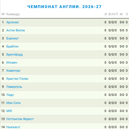
ЧЕМПИОНАТ АНГЛИИ. 2026-27
№
Команда
И
В/Н/П
М
О
1
Арсенал
0
0/0/0
0-0
0
2
Астон Вилла
0
0/0/0
0-0
0
3
Борнмут
0
0/0/0
0-0
0
4
Брайтон
0
0/0/0
0-0
0
5
Брентфорд
0
0/0/0
0-0
0
6
Ипсвич
0
0/0/0
0-0
0
7
Ковентри
0
0/0/0
0-0
0
8
Кристал Пэлас
0
0/0/0
0-0
0
9
Ливерпуль
0
0/0/0
0-0
0
10
Лидс
0
0/0/0
0-0
0
11
Ман Сити
0
0/0/0
0-0
0
12
МЮ
0
0/0/0
0-0
0
13
Ноттингем Форест
0
0/0/0
0-0
0
14
Ньюкасл
0
0/0/0
0-0
0