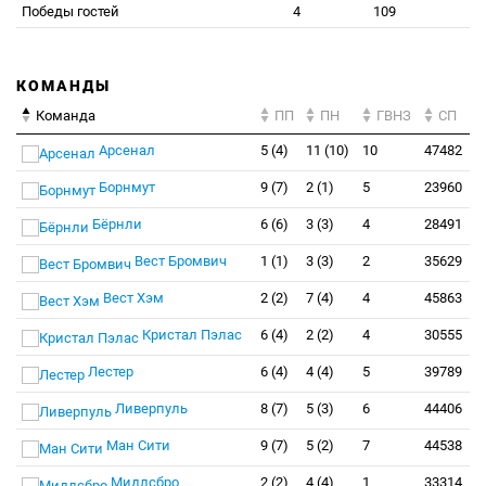
Победы гостей
4
109
КОМАНДЫ
Команда
ПП
ПН
ГВНЗ
СП
Арсенал
5 (4)
11 (10)
10
47482
Борнмут
9 (7)
2 (1)
5
23960
Бёрнли
6 (6)
3 (3)
4
28491
Вест Бромвич
1 (1)
3 (3)
2
35629
Вест Хэм
2 (2)
7 (4)
4
45863
Кристал Пэлас
6 (4)
2 (2)
4
30555
Лестер
6 (4)
4 (4)
5
39789
Ливерпуль
8 (7)
5 (3)
6
44406
Ман Сити
9 (7)
5 (2)
7
44538
Мидлсбро
2 (2)
4 (4)
1
33314