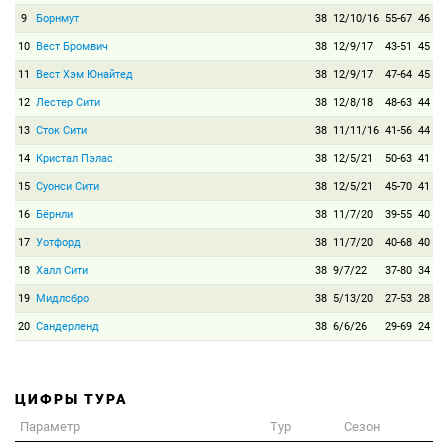
9
Борнмут
38
12/10/16
55-67
46
10
Вест Бромвич
38
12/9/17
43-51
45
11
Вест Хэм Юнайтед
38
12/9/17
47-64
45
12
Лестер Сити
38
12/8/18
48-63
44
13
Сток Сити
38
11/11/16
41-56
44
14
Кристал Пэлас
38
12/5/21
50-63
41
15
Суонси Сити
38
12/5/21
45-70
41
16
Бёрнли
38
11/7/20
39-55
40
17
Уотфорд
38
11/7/20
40-68
40
18
Халл Сити
38
9/7/22
37-80
34
19
Мидлсбро
38
5/13/20
27-53
28
20
Сандерленд
38
6/6/26
29-69
24
ЦИФРЫ ТУРА
Параметр
Тур
Сезон