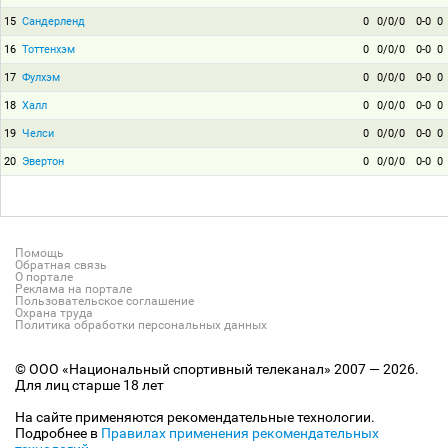
15
Сандерленд
0
0/0/0
0-0
0
16
Тоттенхэм
0
0/0/0
0-0
0
17
Фулхэм
0
0/0/0
0-0
0
18
Халл
0
0/0/0
0-0
0
19
Челси
0
0/0/0
0-0
0
20
Эвертон
0
0/0/0
0-0
0
Помощь
Обратная связь
О портале
Реклама на портале
Пользовательское соглашение
Охрана труда
Политика обработки персональных данных
© ООО «Национальный спортивный телеканал» 2007 — 2026.
Для лиц старше 18 лет
На сайте применяются рекомендательные технологии.
Подробнее в
Правилах применения рекомендательных