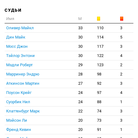
СУДЬИ
Имя
М
Оливер Майкл
33
110
3
Дин Майк
30
114
5
Мосс Джон
30
117
3
Тэйлор Энтони
30
122
4
Мэдли Роберт
29
123
2
Марринер Эндрю
28
98
2
Аткинсон Мартин
27
92
3
Поусон Крейг
24
97
4
Суорбик Нил
24
88
1
Клаттенбург Марк
22
74
3
Мэйсон Ли
20
73
3
Френд Кевин
20
91
1