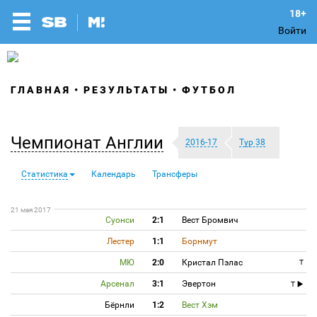
Войти
ГЛАВНАЯ
РЕЗУЛЬТАТЫ
ФУТБОЛ
Чемпионат Англии
2016-17
Тур 38
Статистика
Календарь
Трансферы
21 мая 2017
Суонси
2:1
Вест Бромвич
Лестер
1:1
Борнмут
МЮ
2:0
Кристал Пэлас
T
Арсенал
3:1
Эвертон
T
Бёрнли
1:2
Вест Хэм