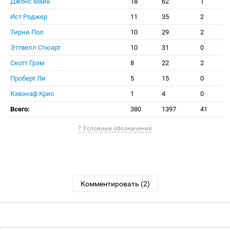
Джонс Майк
18
62
1
Ист Роджер
11
35
2
Тирни Пол
10
29
2
Эттвелл Стюарт
10
31
0
Скотт Грэм
8
22
2
Проберт Ли
5
15
0
Кэвэнаф Крис
1
4
0
Всего:
380
1397
41
? Условные обозначения
Комментировать (2)