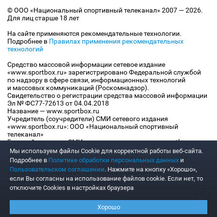
© ООО «Национальный спортивный телеканал» 2007 — 2026.
Для лиц старше 18 лет
На сайте применяются рекомендательные технологии.
Подробнее в
Правилах применения рекомендательных
технологий
Средство массовой информации сетевое издание
«www.sportbox.ru» зарегистрировано Федеральной службой
по надзору в сфере связи, информационных технологий
и массовых коммуникаций (Роскомнадзор).
Свидетельство о регистрации средства массовой информации
Эл № ФС77-72613 от 04.04.2018
Название — www.sportbox.ru
Учредитель (соучредители) СМИ сетевого издания
«www.sportbox.ru»: ООО «Национальный спортивный
телеканал»
Главный редактор СМИ сетевого издания «www.sportbox.ru»:
Конов В.А.
Мы используем файлы Сookie для корректной работы веб-сайта.
Номер телефона редакции СМИ сетевого издания
Подробнее в
Политике обработки персональных данных
и
«www.sportbox.ru»: +7 (495) 653 8419
Пользовательском соглашении
. Нажмите на кнопку «Хорошо»,
Адрес электронной почты редакции СМИ сетевого издания
если Вы согласны на использование файлов cookie. Если нет, то
«www.sportbox.ru»: editor@sportbox.ru
отключите Cookies в настройках браузера
Хорошо