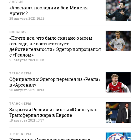
АНГЛИЯ
«Арсенал»: последний бой Микеля
Артеты?
25 августа 2021 16:29
ИСПАНИЯ
«Почти все, что было сказано о моем
отъезде, не соответствует
действительности». Эдегор попрощался
с «Реалом»
21 августа 2021 01:08
ТРАНСФЕРЫ
Официально: Эдегор перешел из «Реала»
в «Арсенал»
20 августа 2021 10:13
ТРАНСФЕРЫ
Закрытая Россия и финты «Ювентуса».
Трансферная жара в Европе
19 августа 2021 13:37
ТРАНСФЕРЫ
Источник: «Арсенал» договорился с