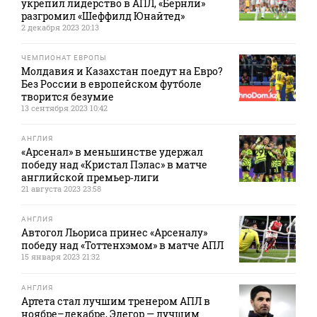
укрепил лидерство в АПЛ, «Бернли»
разгромил «Шеффилд Юнайтед»
2 декабря 2023 20:13
ЧЕМПИОНАТ ЕВРОПЫ
Молдавия и Казахстан поедут на Евро?
Без России в европейском футболе
творится безумие
13 сентября 2023 10:42
АНГЛИЯ
«Арсенал» в меньшинстве удержал
победу над «Кристал Пэлас» в матче
английской премьер‑лиги
21 августа 2023 23:58
АНГЛИЯ
Автогол Льориса принес «Арсеналу»
победу над «Тоттенхэмом» в матче АПЛ
15 января 2023 21:32
АНГЛИЯ
Артета стал лучшим тренером АПЛ в
ноябре–декабре, Эдегор — лучшим