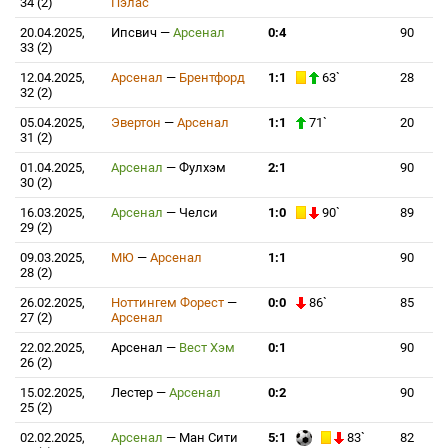
34 (2)
Пэлас
20.04.2025,
Ипсвич
—
Арсенал
0:4
90
33 (2)
12.04.2025,
Арсенал
—
Брентфорд
1:1
63`
28
32 (2)
05.04.2025,
Эвертон
—
Арсенал
1:1
71`
20
31 (2)
01.04.2025,
Арсенал
—
Фулхэм
2:1
90
30 (2)
16.03.2025,
Арсенал
—
Челси
1:0
90`
89
29 (2)
09.03.2025,
МЮ
—
Арсенал
1:1
90
28 (2)
26.02.2025,
Ноттингем Форест
—
0:0
86`
85
27 (2)
Арсенал
22.02.2025,
Арсенал
—
Вест Хэм
0:1
90
26 (2)
15.02.2025,
Лестер
—
Арсенал
0:2
90
25 (2)
02.02.2025,
Арсенал
—
Ман Сити
5:1
83`
82