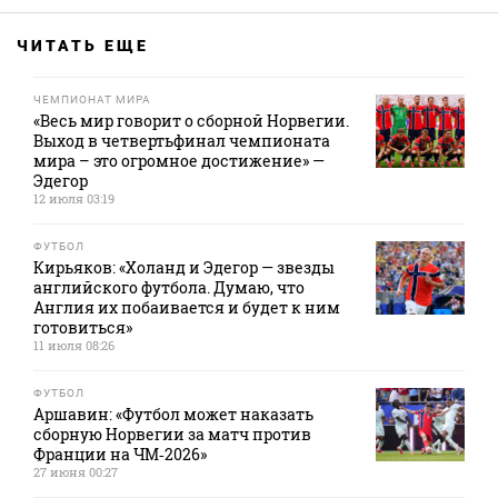
ЧИТАТЬ ЕЩЕ
ЧЕМПИОНАТ МИРА
«Весь мир говорит о сборной Норвегии.
Выход в четвертьфинал чемпионата
мира – это огромное достижение» —
Эдегор
12 июля 03:19
ФУТБОЛ
Кирьяков: «Холанд и Эдегор — звезды
английского футбола. Думаю, что
Англия их побаивается и будет к ним
готовиться»
11 июля 08:26
ФУТБОЛ
Аршавин: «Футбол может наказать
сборную Норвегии за матч против
Франции на ЧМ‑2026»
27 июня 00:27