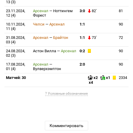
13 (3)
23.11.2024,
Арсенал
—
Ноттингем
3:0
82`
81
12 (4)
Форест
10.11.2024,
Челси
—
Арсенал
1:1
90
11 (4)
31.08.2024,
Арсенал
—
Брайтон
1:1
73`
72
03 (4)
24.08.2024,
Астон Вилла
—
Арсенал
0:2
90
02 (3)
17.08.2024,
Арсенал
—
2:0
90
01 (4)
Вулверхэмптон
Матчей: 30
x2
x1
2334
x4
? Условные обозначения
Комментировать