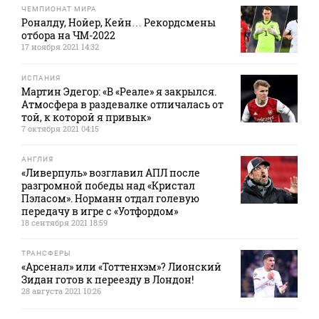
ЧЕМПИОНАТ МИРА
Роналду, Нойер, Кейн… Рекордсмены
отбора на ЧМ-2022
17 ноября 2021 14:32
ИСПАНИЯ
Мартин Эдегор: «В «Реале» я закрылся.
Атмосфера в раздевалке отличалась от
той, к которой я привык»
7 октября 2021 04:15
АНГЛИЯ
«Ливерпуль» возглавил АПЛ после
разгромной победы над «Кристал
Пэласом». Норманн отдал голевую
передачу в игре с «Уотфордом»
18 сентября 2021 18:59
ТРАНСФЕРЫ
«Арсенал» или «Тоттенхэм»? Лионский
Зидан готов к переезду в Лондон!
28 августа 2021 10:26