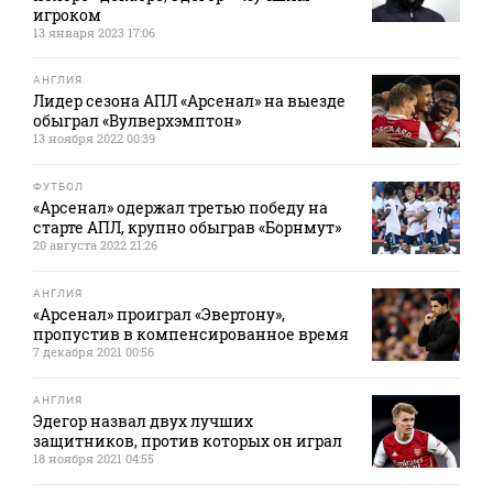
игроком
13 января 2023 17:06
АНГЛИЯ
Лидер сезона АПЛ «Арсенал» на выезде
обыграл «Вулверхэмптон»
13 ноября 2022 00:39
ФУТБОЛ
«Арсенал» одержал третью победу на
старте АПЛ, крупно обыграв «Борнмут»
20 августа 2022 21:26
АНГЛИЯ
«Арсенал» проиграл «Эвертону»,
пропустив в компенсированное время
7 декабря 2021 00:56
АНГЛИЯ
Эдегор назвал двух лучших
защитников, против которых он играл
18 ноября 2021 04:55