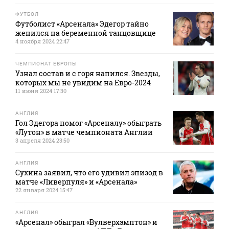
ФУТБОЛ
Футболист «Арсенала» Эдегор тайно
женился на беременной танцовщице
4 ноября 2024 22:47
ЧЕМПИОНАТ ЕВРОПЫ
Узнал состав и с горя напился. Звезды,
которых мы не увидим на Евро-2024
11 июня 2024 17:30
АНГЛИЯ
Гол Эдегора помог «Арсеналу» обыграть
«Лутон» в матче чемпионата Англии
3 апреля 2024 23:50
АНГЛИЯ
Сухина заявил, что его удивил эпизод в
матче «Ливерпуля» и «Арсенала»
22 января 2024 15:47
АНГЛИЯ
«Арсенал» обыграл «Вулверхэмптон» и