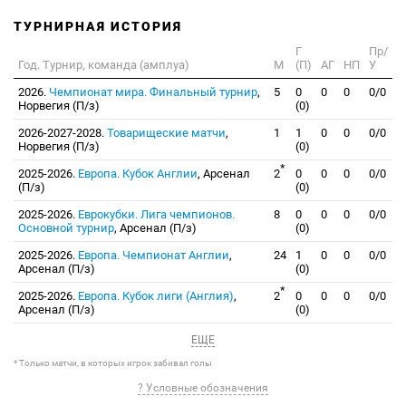
ТУРНИРНАЯ ИСТОРИЯ
Г
Пр/
Год. Турнир, команда (амплуа)
М
(П)
АГ
НП
У
2026.
Чемпионат мира. Финальный турнир
,
5
0
0
0
0/0
Норвегия (П/з)
(0)
2026-2027-2028.
Товарищеские матчи
,
1
1
0
0
0/0
Норвегия (П/з)
(0)
*
2025-2026.
Европа. Кубок Англии
, Арсенал
2
0
0
0
0/0
(П/з)
(0)
2025-2026.
Еврокубки. Лига чемпионов.
8
0
0
0
0/0
Основной турнир
, Арсенал (П/з)
(0)
2025-2026.
Европа. Чемпионат Англии
,
24
1
0
0
0/0
Арсенал (П/з)
(0)
*
2025-2026.
Европа. Кубок лиги (Англия)
,
2
0
0
0
0/0
Арсенал (П/з)
(0)
ЕЩЕ
* Только матчи, в которых игрок забивал голы
? Условные обозначения