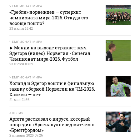
ЧЕМПИОНАТ МИРА
«Гребля» норвежцев — суперхит
чемпионата мира-2026. Откуда это
вообще пошло?
23 июня 15:42
ЧЕМПИОНАТ МИРА
Менди на выходе отражает мяч
Эдегора (видео). Норвегия - Сенегал.
Чемпионат мира-2026. Футбол
23 июня 03:39
ЧЕМПИОНАТ МИРА
Холанд и Эдегор вошли в финальную
заявку сборной Норвегии на ЧМ‑2026,
Хайкин — нет
21 мая 21:56
АНГЛИЯ
Артета рассказал о вирусе, который
повредил «Арсеналу» перед матчем с
«Брентфордом»
2 января 2025 07:26