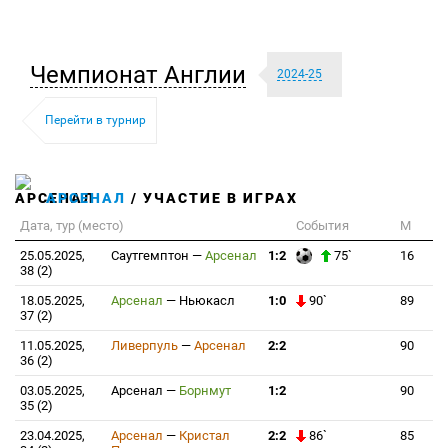
Чемпионат Англии
2024-25
Перейти в турнир
АРСЕНАЛ
/ УЧАСТИЕ В ИГРАХ
Дата, тур (место)
События
М
25.05.2025,
Саутгемптон
—
Арсенал
1:2
75`
16
38 (2)
18.05.2025,
Арсенал
—
Ньюкасл
1:0
90`
89
37 (2)
11.05.2025,
Ливерпуль
—
Арсенал
2:2
90
36 (2)
03.05.2025,
Арсенал
—
Борнмут
1:2
90
35 (2)
23.04.2025,
Арсенал
—
Кристал
2:2
86`
85