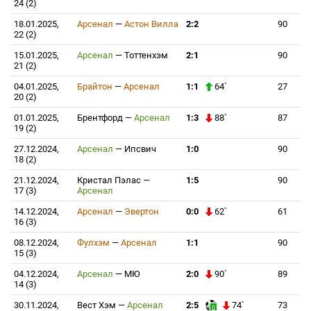
24 (2)
18.01.2025,
Арсенал
—
Астон Вилла
2:2
90
22 (2)
15.01.2025,
Арсенал
—
Тоттенхэм
2:1
90
21 (2)
04.01.2025,
Брайтон
—
Арсенал
1:1
64`
27
20 (2)
01.01.2025,
Брентфорд
—
Арсенал
1:3
88`
87
19 (2)
27.12.2024,
Арсенал
—
Ипсвич
1:0
90
18 (2)
21.12.2024,
Кристал Пэлас
—
1:5
90
17 (3)
Арсенал
14.12.2024,
Арсенал
—
Эвертон
0:0
62`
61
16 (3)
08.12.2024,
Фулхэм
—
Арсенал
1:1
90
15 (3)
04.12.2024,
Арсенал
—
МЮ
2:0
90`
89
14 (3)
30.11.2024,
Вест Хэм
—
Арсенал
2:5
74`
73