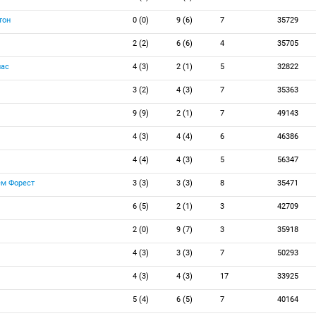
тон
0 (0)
9 (6)
7
35729
2 (2)
6 (6)
4
35705
лас
4 (3)
2 (1)
5
32822
3 (2)
4 (3)
7
35363
9 (9)
2 (1)
7
49143
4 (3)
4 (4)
6
46386
4 (4)
4 (3)
5
56347
м Форест
3 (3)
3 (3)
8
35471
6 (5)
2 (1)
3
42709
2 (0)
9 (7)
3
35918
4 (3)
3 (3)
7
50293
4 (3)
4 (3)
17
33925
5 (4)
6 (5)
7
40164