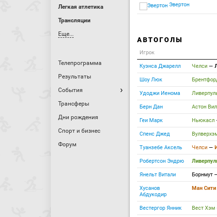
Эвертон
Легкая атлетика
Трансляции
Еще...
АВТОГОЛЫ
Игрок
Телепрограмма
Куэнса Джарелл
Челси
—
Результаты
Шоу Люк
Брентфо
События
Удоджи Иенома
Ливерпул
Трансферы
Берн Дан
Астон Ви
Дни рождения
Геи Марк
Ньюкасл
Спорт и бизнес
Спенс Джед
Вулверхэ
Форум
Туанзебе Аксель
Челси
—
Робертсон Эндрю
Ливерпу
Янельт Витали
Борнмут
Хусанов
Ман Сит
Абдукодир
Вестергор Янник
Вест Хэм