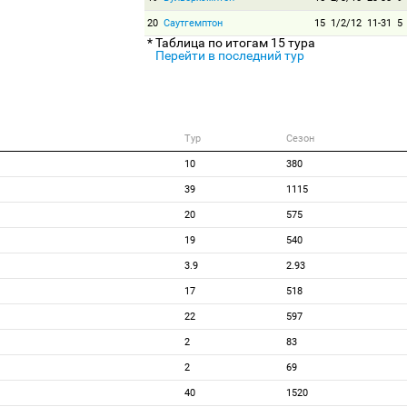
20
Саутгемптон
15
1/2/12
11-31
5
* Таблица по итогам 15 тура
Перейти в последний тур
Тур
Сезон
10
380
39
1115
20
575
19
540
3.9
2.93
17
518
22
597
2
83
2
69
40
1520