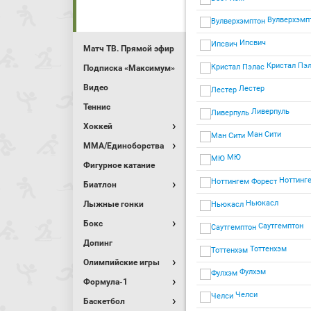
Вулверхэмп
Ипсвич
Матч ТВ. Прямой эфир
Кристал Пэ
Подписка «Максимум»
Видео
Лестер
Теннис
Ливерпуль
Хоккей
Ман Сити
MMA/Единоборства
МЮ
Фигурное катание
Ноттинге
Биатлон
Ньюкасл
Лыжные гонки
Бокс
Саутгемптон
Допинг
Тоттенхэм
Олимпийские игры
Фулхэм
Формула-1
Челси
Баскетбол