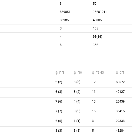
3
50
369851
15201911
36985
40005
3
155
4
93(16)
3
132
ПП
ПН
ГВНЗ
СП
2 (2)
3 (3)
12
50672
6 (3)
3 (2)
11
40127
7 (6)
4 (4)
13
26439
7 (7)
9 (9)
15
36415
6 (5)
1 (1)
3
29333
3 (3)
3 (3)
5
48284