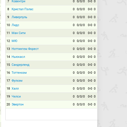
7
Ковентри
0
0/0/0
0-0
0
7
8
Кристал Пэлас
0
0/0/0
0-0
0
5
9
Ливерпуль
0
0/0/0
0-0
0
5
10
Лидс
0
0/0/0
0-0
0
4
11
Ман Сити
0
0/0/0
0-0
0
4
12
МЮ
0
0/0/0
0-0
0
3
13
Ноттингем Форест
0
0/0/0
0-0
0
3
14
Ньюкасл
0
0/0/0
0-0
0
0
15
Сандерленд
0
0/0/0
0-0
0
0
16
Тоттенхэм
0
0/0/0
0-0
0
9
17
Фулхэм
0
0/0/0
0-0
0
8
18
Халл
0
0/0/0
0-0
0
5
19
Челси
0
0/0/0
0-0
0
4
20
Эвертон
0
0/0/0
0-0
0
3