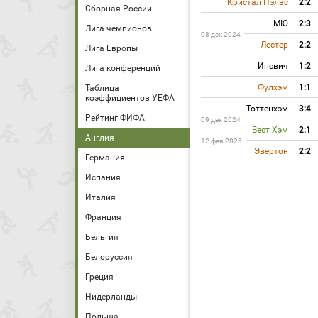
Кристал Пэлас
2:2
Сборная России
МЮ
2:3
Лига чемпионов
08 дек 2024
Лестер
2:2
Лига Европы
Ипсвич
1:2
Лига конференций
Фулхэм
1:1
Таблица
коэффициентов УЕФА
Тоттенхэм
3:4
Рейтинг ФИФА
09 дек 2024
Вест Хэм
2:1
Англия
12 фев 2025
Эвертон
2:2
Германия
Испания
Италия
Франция
Бельгия
Белоруссия
Греция
Нидерланды
Польша