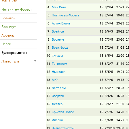
Ман Сити
4
Ман Сити
15
8/3/4
27-21
2
Ноттингем Форест
5
Ноттингем Форест
15
7/4/4
19-18
2
Брайтон
6
Астон Вилла
15
7/4/4
23-23
2
Борнмут
7
Брайтон
15
6/6/3
25-22
2
Арсенал
8
Борнмут
15
7/3/5
23-20
2
Челси
9
Брентфорд
15
7/2/6
31-28
2
Вулверхэмптон
10
Фулхэм
15
6/5/4
22-20
2
Ливерпуль
T
11
Тоттенхэм
15
6/2/7
31-19
2
12
Ньюкасл
15
5/5/5
19-21
2
13
МЮ
15
5/4/6
19-18
1
14
Вест Хэм
15
5/3/7
20-28
1
15
Эвертон
15
3/6/6
16-23
1
16
Лестер
15
3/5/7
21-30
1
17
Кристал Пэлас
15
2/7/6
14-20
1
18
Ипсвич
15
1/6/8
14-27
9
19
Вулверхэмптон
15
2/3/10
23-38
9