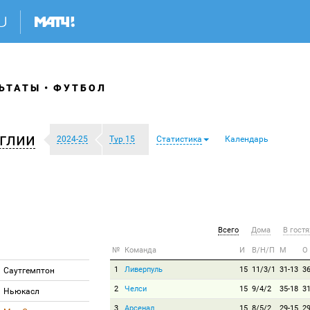
ЬТАТЫ
ФУТБОЛ
глии
2024-25
Тур 15
Статистика
Календарь
Всего
Дома
В гостя
№
Команда
И
В/Н/П
М
О
1
Ливерпуль
15
11/3/1
31-13
3
Саутгемптон
2
Челси
15
9/4/2
35-18
3
Ньюкасл
3
Арсенал
15
8/5/2
29-15
2