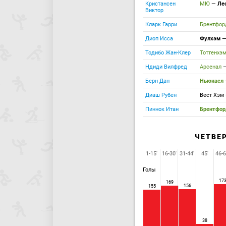
Кристансен
МЮ
—
Ле
Виктор
Кларк Гарри
Брентфо
Диоп Исса
Фулхэм
Тодибо Жан-Клер
Тоттенхэ
Ндиди Вилфред
Арсенал
Берн Дан
Ньюкасл
Диаш Рубен
Вест Хэм
Пиннок Итан
Брентфо
ЧЕТВЕ
1-15'
16-30'
31-44'
45'
46-6
Голы
17
169
156
155
38