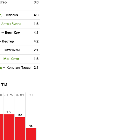
стер
3:0
рд
—
Ипсвич
4:3
—
Астон Вилла
1:3
м
—
Вест Хэм
4:1
—
Лестер
4:2
—
Тоттенхэм
2:1
—
Ман Сити
1:3
рд
—
Кристал Пэлас
2:1
РТИ
0'
61-75'
76-89'
90'
3
172
156
96