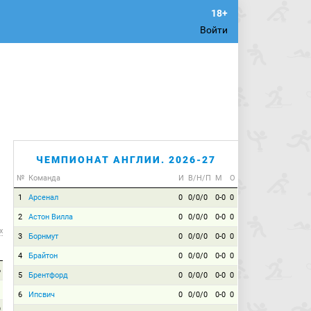
Войти
ЧЕМПИОНАТ АНГЛИИ. 2026-27
№
Команда
И
В/Н/П
М
О
1
Арсенал
0
0/0/0
0-0
0
2
Астон Вилла
0
0/0/0
0-0
0
х
3
Борнмут
0
0/0/0
0-0
0
4
Брайтон
0
0/0/0
0-0
0
6
5
Брентфорд
0
0/0/0
0-0
0
1
6
Ипсвич
0
0/0/0
0-0
0
9