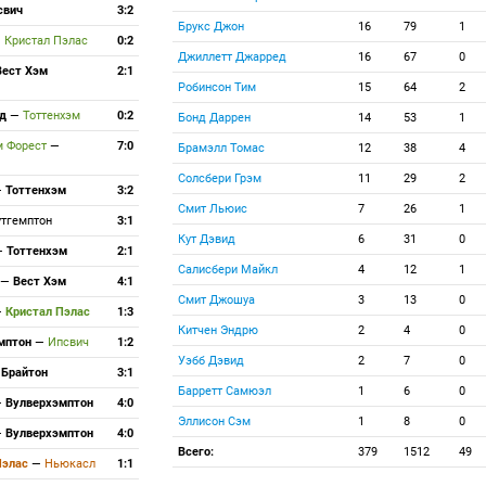
свич
3:2
Брукс Джон
16
79
1
—
Кристал Пэлас
0:2
Джиллетт Джарред
16
67
0
Вест Хэм
2:1
Робинсон Тим
15
64
2
рд
—
Тоттенхэм
0:2
Бонд Даррен
14
53
1
м Форест
—
7:0
Брамэлл Томас
12
38
4
Солсбери Грэм
11
29
2
—
Тоттенхэм
3:2
Смит Льюис
7
26
1
утгемптон
3:1
Кут Дэвид
6
31
0
—
Тоттенхэм
2:1
Салисбери Майкл
4
12
1
—
Вест Хэм
4:1
Смит Джошуа
3
13
0
—
Кристал Пэлас
1:3
Китчен Эндрю
2
4
0
мптон
—
Ипсвич
1:2
Уэбб Дэвид
2
7
0
—
Брайтон
3:1
Барретт Самюэл
1
6
0
—
Вулверхэмптон
4:0
Эллисон Сэм
1
8
0
—
Вулверхэмптон
4:0
Всего:
379
1512
49
Пэлас
—
Ньюкасл
1:1