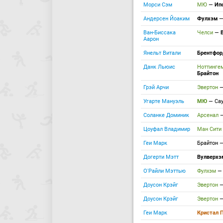
Морси Сэм
МЮ
—
Ип
Андерсен Йоаким
Фулхэм
Ван-Биссака
Челси
—
Аарон
Янельт Витали
Брентфо
Данк Льюис
Ноттинге
Брайтон
Грэй Арчи
Эвертон
Угарте Мануэль
МЮ
—
Са
Соланке Доминик
Арсенал
Цоуфал Владимир
Ман Сити
Геи Марк
Брайтон
Догерти Мэтт
Вулверхэ
О'Райли Мэттью
Фулхэм
Доусон Крэйг
Эвертон
Доусон Крэйг
Эвертон
Геи Марк
Кристал 