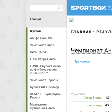
Главная
Футбол
ГЛАВНАЯ
РЕЗУЛ
Альфа-Банк РПЛ
Чемпионат мира
Чемпионат Ан
Лига ПАРИ
LEON-Вторая лига
Трансферы
FONBET Кубок России
по футболу сезона
2026-2027 гг.
Чемпионат Европы
Кубок PARI Премьер
OLIMPBET Суперкубок
07 дек 2024
России
Астон Вилла
1:0
Молодежная
Брентфорд
4:2
футбольная лига