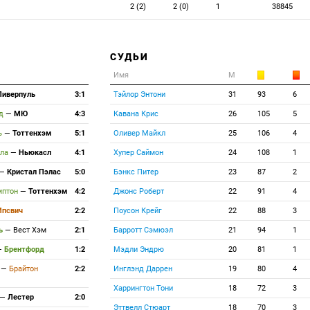
2 (2)
2 (0)
1
38845
СУДЬИ
Имя
М
Ливерпуль
3:1
Тэйлор Энтони
31
93
6
рд
—
МЮ
4:3
Кавана Крис
26
105
5
ь
—
Тоттенхэм
5:1
Оливер Майкл
25
106
4
лла
—
Ньюкасл
4:1
Хупер Саймон
24
108
1
—
Кристал Пэлас
5:0
Бэнкс Питер
23
87
2
мптон
—
Тоттенхэм
4:2
Джонс Роберт
22
91
4
Ипсвич
2:2
Поусон Крейг
22
88
3
ль
—
Вест Хэм
2:1
Барротт Сэмюэл
21
94
1
—
Брентфорд
1:2
Мэдли Эндрю
20
81
1
и
—
Брайтон
2:2
Инглэнд Даррен
19
80
4
Харрингтон Тони
18
72
3
—
Лестер
2:0
Эттвелл Стюарт
18
70
3