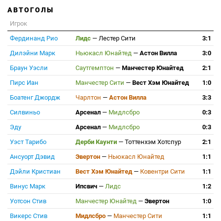
АВТОГОЛЫ
Игрок
Фердинанд Рио
Лидс
—
Лестер Сити
3:1
Дилэйни Марк
Ньюкасл Юнайтед
—
Астон Вилла
3:0
Браун Уэсли
Саутгемптон
—
Манчестер Юнайтед
2:1
Пирс Иан
Манчестер Сити
—
Вест Хэм Юнайтед
1:0
Боатенг Джордж
Чарлтон
—
Астон Вилла
3:3
Силвиньо
Арсенал
—
Мидлсбро
0:3
Эду
Арсенал
—
Мидлсбро
0:3
Уэст Тарибо
Дерби Каунти
—
Тоттенхэм Хотспур
2:1
Ансуорт Дэвид
Эвертон
—
Ньюкасл Юнайтед
1:1
Дэйли Кристиан
Вест Хэм Юнайтед
—
Ковентри Сити
1:1
Винус Марк
Ипсвич
—
Лидс
1:2
Уотсон Стив
Манчестер Юнайтед
—
Эвертон
1:0
Викерс Стив
Мидлсбро
—
Манчестер Сити
1:1