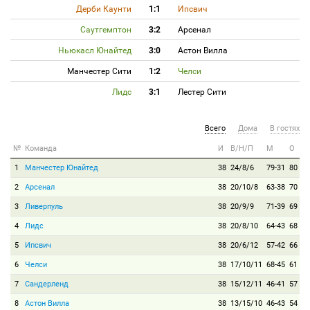
Дерби Каунти
1:1
Ипсвич
Саутгемптон
3:2
Арсенал
Ньюкасл Юнайтед
3:0
Астон Вилла
Манчестер Сити
1:2
Челси
Лидс
3:1
Лестер Сити
Всего
Дома
В гостях
№
Команда
И
В/Н/П
М
О
1
Манчестер Юнайтед
38
24/8/6
79-31
80
2
Арсенал
38
20/10/8
63-38
70
3
Ливерпуль
38
20/9/9
71-39
69
4
Лидс
38
20/8/10
64-43
68
5
Ипсвич
38
20/6/12
57-42
66
6
Челси
38
17/10/11
68-45
61
7
Сандерленд
38
15/12/11
46-41
57
8
Астон Вилла
38
13/15/10
46-43
54