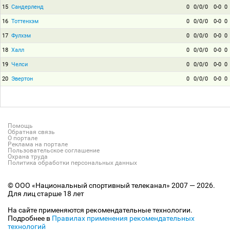
15
Сандерленд
0
0/0/0
0-0
0
16
Тоттенхэм
0
0/0/0
0-0
0
17
Фулхэм
0
0/0/0
0-0
0
18
Халл
0
0/0/0
0-0
0
19
Челси
0
0/0/0
0-0
0
20
Эвертон
0
0/0/0
0-0
0
Помощь
Обратная связь
О портале
Реклама на портале
Пользовательское соглашение
Охрана труда
Политика обработки персональных данных
© ООО «Национальный спортивный телеканал» 2007 — 2026.
Для лиц старше 18 лет
На сайте применяются рекомендательные технологии.
Подробнее в
Правилах применения рекомендательных
технологий