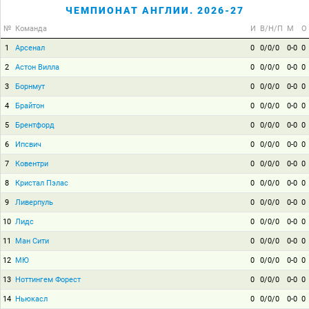
ЧЕМПИОНАТ АНГЛИИ. 2026-27
№
Команда
И
В/Н/П
М
О
1
Арсенал
0
0/0/0
0-0
0
2
Астон Вилла
0
0/0/0
0-0
0
3
Борнмут
0
0/0/0
0-0
0
4
Брайтон
0
0/0/0
0-0
0
5
Брентфорд
0
0/0/0
0-0
0
6
Ипсвич
0
0/0/0
0-0
0
7
Ковентри
0
0/0/0
0-0
0
8
Кристал Пэлас
0
0/0/0
0-0
0
9
Ливерпуль
0
0/0/0
0-0
0
10
Лидс
0
0/0/0
0-0
0
11
Ман Сити
0
0/0/0
0-0
0
12
МЮ
0
0/0/0
0-0
0
13
Ноттингем Форест
0
0/0/0
0-0
0
14
Ньюкасл
0
0/0/0
0-0
0