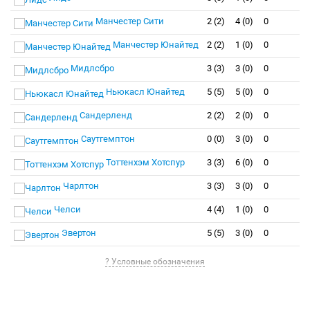
Манчестер Сити
2 (2)
4 (0)
0
Манчестер Юнайтед
2 (2)
1 (0)
0
Мидлсбро
3 (3)
3 (0)
0
Ньюкасл Юнайтед
5 (5)
5 (0)
0
Сандерленд
2 (2)
2 (0)
0
Саутгемптон
0 (0)
3 (0)
0
Тоттенхэм Хотспур
3 (3)
6 (0)
0
Чарлтон
3 (3)
3 (0)
0
Челси
4 (4)
1 (0)
0
Эвертон
5 (5)
3 (0)
0
? Условные обозначения