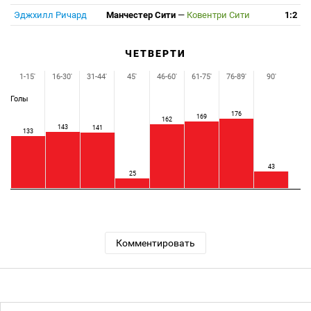
Эджхилл Ричард
Манчестер Сити
—
Ковентри Сити
1:2
ЧЕТВЕРТИ
1-15'
16-30'
31-44'
45'
46-60'
61-75'
76-89'
90'
Голы
176
169
162
143
141
133
43
25
Комментировать