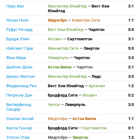
Пирс Иан
Манчестер Юнайтед
—
Вест Хэм
3:1
Юнайтед
Уилан Ноэл
Мидлсбро
—
Ковентри Сити
1:1
Руфус Ричард
Вест Хэм Юнайтед
—
Чарлтон
5:0
Бридж Уэйн
Ипсвич
—
Саутгемптон
3:1
Нэйсмит Гари
Манчестер Сити
—
Эвертон
5:0
Фиш Марк
Ливерпуль
—
Чарлтон
3:0
Даблин Дион
Астон Вилла
—
Чарлтон
2:1
Джонс Мэттью
Манчестер Юнайтед
—
Лидс
3:0
Фердинанд Рио
Вест Хэм Юнайтед
—
Арсенал
1:2
Петреску Дан
Брэдфорд Сити
—
Ипсвич
0:2
Вестерфельд
Челси
—
Ливерпуль
3:0
Сандер
Озалан Алпай
Мидлсбро
—
Астон Вилла
1:1
Халле Гуннар
Брэдфорд Сити
—
Саутгемптон
0:1
Уотсон Стив
Мидлсбро
—
Эвертон
1:2