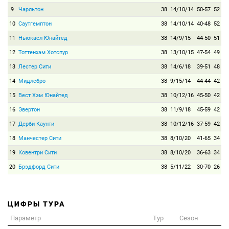
9
Чарльтон
38
14/10/14
50-57
52
10
Саутгемптон
38
14/10/14
40-48
52
11
Ньюкасл Юнайтед
38
14/9/15
44-50
51
12
Тоттенхэм Хотспур
38
13/10/15
47-54
49
13
Лестер Сити
38
14/6/18
39-51
48
14
Мидлсбро
38
9/15/14
44-44
42
15
Вест Хэм Юнайтед
38
10/12/16
45-50
42
16
Эвертон
38
11/9/18
45-59
42
17
Дерби Каунти
38
10/12/16
37-59
42
18
Манчестер Сити
38
8/10/20
41-65
34
19
Ковентри Сити
38
8/10/20
36-63
34
20
Брэдфорд Сити
38
5/11/22
30-70
26
ЦИФРЫ ТУРА
Параметр
Тур
Сезон