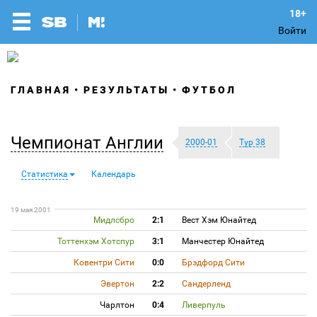
Войти
ГЛАВНАЯ
РЕЗУЛЬТАТЫ
ФУТБОЛ
Чемпионат Англии
2000-01
Тур 38
Статистика
Календарь
19 мая 2001
Мидлсбро
2:1
Вест Хэм Юнайтед
Тоттенхэм Хотспур
3:1
Манчестер Юнайтед
Ковентри Сити
0:0
Брэдфорд Сити
Эвертон
2:2
Сандерленд
Чарлтон
0:4
Ливерпуль