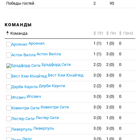
Победы гостей
2
95
КОМАНДЫ
Команда
ПП
ПН
ГВНЗ
Арсенал
1 (1)
1 (0)
0
Астон Вилла
1 (1)
3 (0)
0
Брэдфорд Сити
2 (2)
2 (0)
0
Вест Хэм Юнайтед
3 (3)
3 (0)
0
Дерби Каунти
2 (2)
3 (0)
0
Ипсвич
3 (3)
3 (0)
0
Ковентри Сити
3 (3)
2 (0)
0
Лестер Сити
3 (3)
1 (0)
0
Ливерпуль
3 (3)
3 (0)
0
Лидс
3 (3)
1 (0)
0