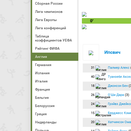
Сборная России
Лига чемпионов
Лига Европы
0′
Лига конференций
Таблица
коэффициентов УЕФА
Рейтинг ФИФА
Ипсвич
Англия
Германия
31
Палмер Алекс
Испания
40
Туанзебе Аксе
Италия
18
Джонсон Бен
(
Франция
26
О'Ши Дара
(З)
Бельгия
24
Грэйвз Джейко
Белоруссия
15
Берджесс Кэм
Греция
20
Хатчинсон Ома
Нидерланды
Польша