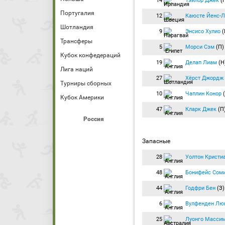
14
Тэйлор Джек
(
Португалия
12
Каюсте Йенс-
Шотландия
9
Энсисо Хулио
(
Трансферы
5
Морси Сэм
(П)
Кубок конфедераций
19
Делап Лиам
(Н
Лига наций
27
Хёрст Джордж
Турниры сборных
10
Чаплин Конор
Кубок Америки
47
Кларк Джек
(П
Россия
Запасные
28
Уолтон Кристи
48
Бонифейс Сом
44
Годфри Бен
(З)
6
Вулфенден Лю
25
Луонго Масси