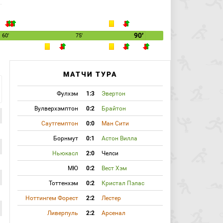
90′
60′
75′
МАТЧИ ТУРА
Фулхэм
1:3
Эвертон
Вулверхэмптон
0:2
Брайтон
Саутгемптон
0:0
Ман Сити
Борнмут
0:1
Астон Вилла
Ньюкасл
2:0
Челси
МЮ
0:2
Вест Хэм
Тоттенхэм
0:2
Кристал Пэлас
Ноттингем Форест
2:2
Лестер
Ливерпуль
2:2
Арсенал