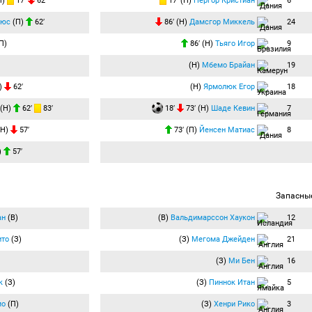
П)
17′
62′
17′ (П)
Нергор Кристиан
6
Люс
(П)
62′
86′ (Н)
Дамсгор Миккель
24
П)
86′ (Н)
Тьяго Игор
9
(Н)
Мбемо Брайан
19
)
62′
(Н)
Ярмолюк Егор
18
(Н)
62′
83′
18′
73′ (Н)
Шаде Кевин
7
(Н)
57′
73′ (П)
Йенсен Матиас
8
)
57′
Запасны
ан
(В)
(В)
Вальдимарссон Хаукон
12
ито
(З)
(З)
Мегома Джейден
21
(З)
Ми Бен
16
к
(З)
(З)
Пиннок Итан
5
мо
(П)
(З)
Хенри Рико
3