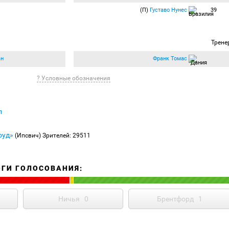
(П)
Густаво Нунес
39
Трене
ан
Франк Томас
? Условные обозначения
л
оуд»
(Ипсвич)
Зрителей: 29511
ОГИ ГОЛОСОВАНИЯ:
Ничья
0
Брентфорд
1