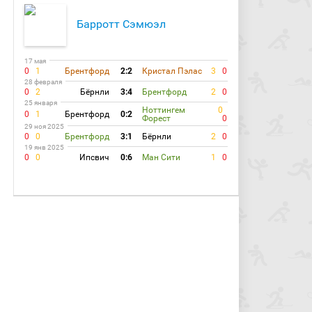
Барротт Сэмюэл
17 мая
0
1
Брентфорд
2:2
Кристал Пэлас
3
0
28 февраля
0
2
Бёрнли
3:4
Брентфорд
2
0
25 января
Ноттингем
0
0
1
Брентфорд
0:2
Форест
0
29 ноя 2025
0
0
Брентфорд
3:1
Бёрнли
2
0
19 янв 2025
0
0
Ипсвич
0:6
Ман Сити
1
0