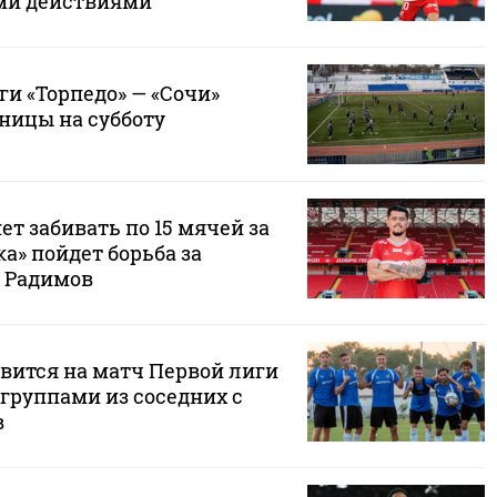
ми действиями
и «Торпедо» — «Сочи»
ницы на субботу
ет забивать по 15 мячей за
ка» пойдет борьба за
 Радимов
авится на матч Первой лиги
группами из соседних с
в