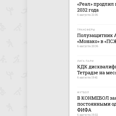
«Реал» продлил 
2032 года
6 августа 21:06
ТРАНСФЕРЫ
Полузащитник 
«Монако» в «ПС
6 августа 20:36
ЛИГА ПАРИ
КДК дисквалифи
Тетрадзе на мес
6 августа 19:41
ФУТБОЛ
В КОНМЕБОЛ зая
постоянными о
ФИФА
6 августа 19:32