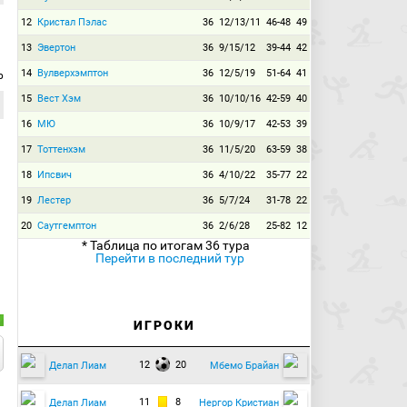
12
Кристал Пэлас
36
12/13/11
46-48
49
13
Эвертон
36
9/15/12
39-44
42
14
Вулверхэмптон
36
12/5/19
51-64
41
р
15
Вест Хэм
36
10/10/16
42-59
40
16
МЮ
36
10/9/17
42-53
39
17
Тоттенхэм
36
11/5/20
63-59
38
18
Ипсвич
36
4/10/22
35-77
22
19
Лестер
36
5/7/24
31-78
22
20
Саутгемптон
36
2/6/28
25-82
12
* Таблица по итогам 36 тура
Перейти в последний тур
ИГРОКИ
12
20
Делап Лиам
Мбемо Брайан
11
8
Делап Лиам
Нергор Кристиан