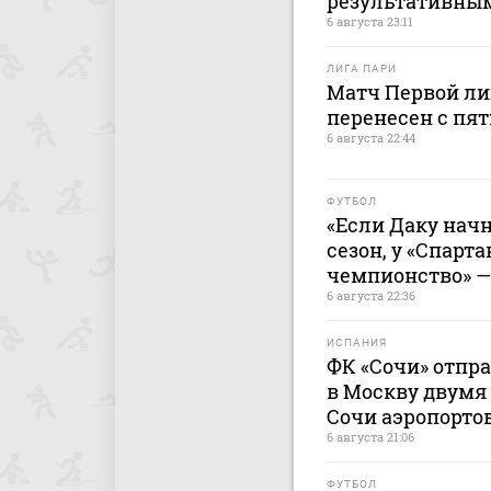
результативны
6 августа 23:11
ЛИГА ПАРИ
Матч Первой лиг
перенесен с пят
6 августа 22:44
ФУТБОЛ
«Если Даку начн
сезон, у «Спарта
чемпионство» —
6 августа 22:36
ИСПАНИЯ
ФК «Сочи» отпр
в Москву двумя 
Сочи аэропорто
6 августа 21:06
ФУТБОЛ