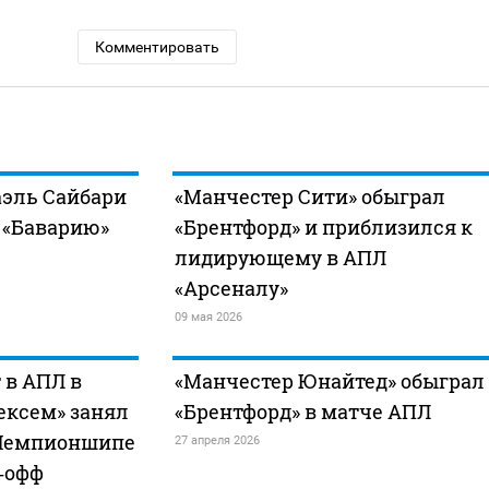
Комментировать
эль Сайбари
«Манчестер Сити» обыграл
 «Баварию»
«Брентфорд» и приблизился к
лидирующему в АПЛ
«Арсеналу»
09 мая 2026
 в АПЛ в
«Манчестер Юнайтед» обыграл
Рексем» занял
«Брентфорд» в матче АПЛ
 Чемпионшипе
27 апреля 2026
й‑офф