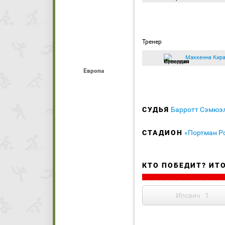
Тренер
Маккенна Кир
Европа
СУДЬЯ
Барротт Сэмюэ
СТАДИОН
«Портман Р
КТО ПОБЕДИТ? ИТ
Ипсвич
1