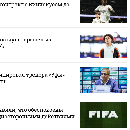
контракт с Винисиусом до
Аклиуш перешел из
Ж»
цировал тренера «Уфы»
яц
вили, что обеспокоены
дносторонними действиями