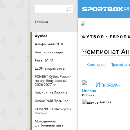
Главная
Футбол
ФУТБОЛ
ЕВРОП
Альфа-Банк РПЛ
Чемпионат Ан
Чемпионат мира
Лига ПАРИ
Календарь
Трансферы
LEON-Вторая лига
FONBET Кубок России
по футболу сезона
Ипсвич
2026-2027 гг.
Чемпионат Европы
Ипсвич
Кубок PARI Премьер
Англия
OLIMPBET Суперкубок
России
Молодежная
футбольная лига