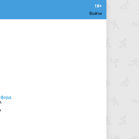
Войти
д