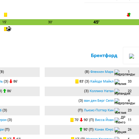
45′
15′
30′
Брентфорд
(В)
(В)
Флеккен Марк
1
ль
(З)
86′
83′ (З)
Кайоде Майкл
33
З)
86′
(З)
Коллинз Натан
22
(З)
ван ден Берг Сепп
4
б
(З)
(П)
Льюис-Поттер Кин
23
ерон
(З)
70′
90′ (П)
Висса Йоан
11
ри
(П)
90′ (П)
Конак Юнус
26