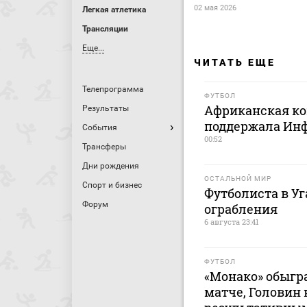
02 мая 2026
Легкая атлетика
Трансляции
Еще...
ЧИТАТЬ ЕЩЕ
Телепрограмма
ФУТБОЛ
Африканская ко
Результаты
поддержала Ин
События
00:52
Трансферы
Дни рождения
ОСТАЛЬНОЙ МИР
Спорт и бизнес
Футболиста в У
Форум
ограбления
6 августа 23:41
ФУТБОЛ
«Монако» обыгр
матче, Головин