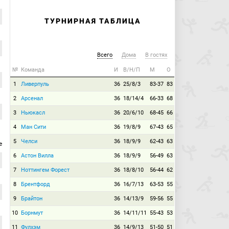
ТУРНИРНАЯ ТАБЛИЦА
Всего
Дома
В гостях
№
Команда
И
В/Н/П
М
О
1
Ливерпуль
36
25/8/3
83-37
83
2
Арсенал
36
18/14/4
66-33
68
3
Ньюкасл
36
20/6/10
68-45
66
4
Ман Сити
36
19/8/9
67-43
65
5
Челси
36
18/9/9
62-43
63
е
6
Астон Вилла
36
18/9/9
56-49
63
7
Ноттингем Форест
36
18/8/10
56-44
62
8
Брентфорд
36
16/7/13
63-53
55
9
Брайтон
36
14/13/9
59-56
55
10
Борнмут
36
14/11/11
55-43
53
11
Фулхэм
36
14/9/13
51-50
51