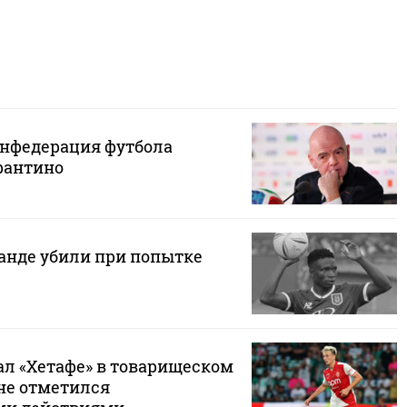
нфедерация футбола
фантино
ганде убили при попытке
ал «Хетафе» в товарищеском
 не отметился