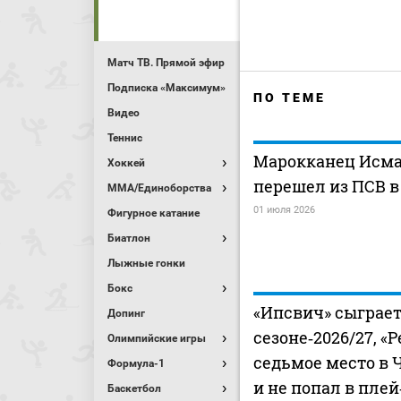
Матч ТВ. Прямой эфир
Подписка «Максимум»
ПО ТЕМЕ
Видео
Теннис
Марокканец Исма
Хоккей
перешел из ПСВ в
MMA/Единоборства
01 июля 2026
Фигурное катание
Биатлон
Лыжные гонки
Бокс
«Ипсвич» сыграет
Допинг
сезоне‑2026/27, «
Олимпийские игры
седьмое место в
Формула-1
и не попал в пле
Баскетбол