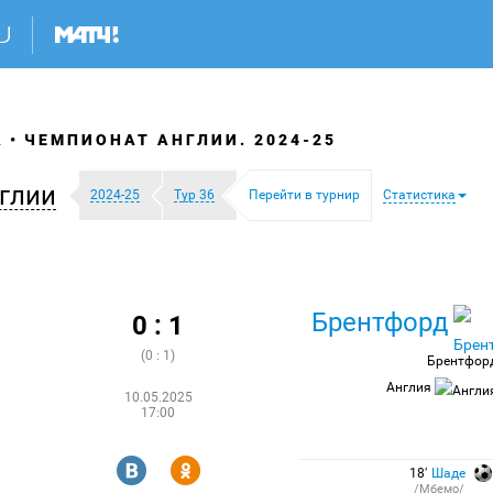
А
ЧЕМПИОНАТ АНГЛИИ. 2024-25
глии
2024-25
Тур 36
Перейти в турнир
Статистика
Брентфорд
0 : 1
(0 : 1)
Брентфор
Англия
10.05.2025
17:00
R
Y
18′
Шаде
/Мбемо/