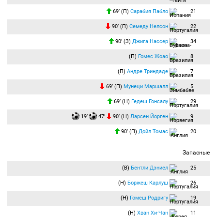
69′ (П)
Сарабия Пабло
21
90′ (П)
Семеду Нелсон
22
90′ (З)
Джига Нассер
34
(П)
Гомес Жоао
8
(П)
Андре Триндаде
7
69′ (П)
Мунеци Маршалл
5
69′ (Н)
Гедеш Гонсалу
29
19′
47′
90′ (Н)
Ларсен Йорген
9
90′ (П)
Дойл Томас
20
Запасные
(В)
Бентли Дэниел
25
(Н)
Боржеш Карлуш
26
(Н)
Гомеш Родригу
19
(Н)
Хван Хи-Чан
11