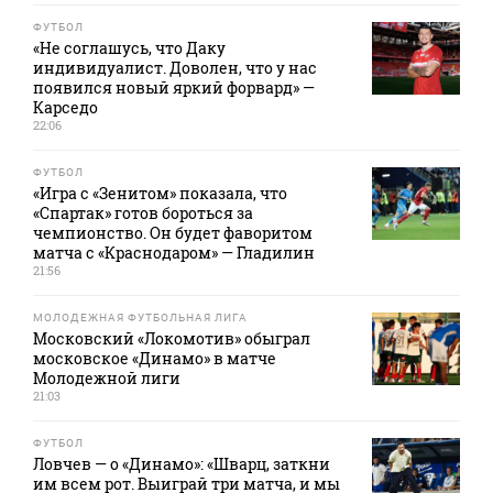
ФУТБОЛ
«Не соглашусь, что Даку
индивидуалист. Доволен, что у нас
появился новый яркий форвард» —
Карседо
22:06
ФУТБОЛ
«Игра с «Зенитом» показала, что
«Спартак» готов бороться за
чемпионство. Он будет фаворитом
матча с «Краснодаром» — Гладилин
21:56
МОЛОДЕЖНАЯ ФУТБОЛЬНАЯ ЛИГА
Московский «Локомотив» обыграл
московское «Динамо» в матче
Молодежной лиги
21:03
ФУТБОЛ
Ловчев — о «Динамо»: «Шварц, заткни
им всем рот. Выиграй три матча, и мы