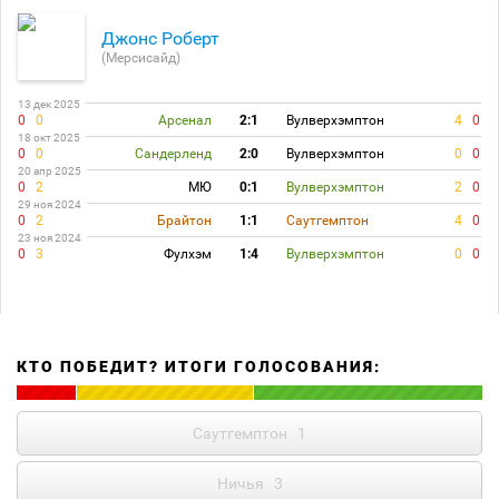
Джонс Роберт
(Мерсисайд)
13 дек 2025
0
0
Арсенал
2:1
Вулверхэмптон
4
0
18 окт 2025
0
0
Сандерленд
2:0
Вулверхэмптон
0
0
20 апр 2025
0
2
МЮ
0:1
Вулверхэмптон
2
0
29 ноя 2024
0
2
Брайтон
1:1
Саутгемптон
4
0
23 ноя 2024
0
3
Фулхэм
1:4
Вулверхэмптон
0
0
КТО ПОБЕДИТ? ИТОГИ ГОЛОСОВАНИЯ:
Саутгемптон
1
Ничья
3