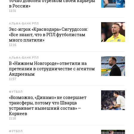
точно доволен отрезком своей карьеры
в России»
12:31
АЛЬФА-БАНК РПЛ
Экс‑игрок «Краснодара» Сигурдссон:
«Все знают, что в РПЛ футболистам
много платили»
12:16
АЛЬФА-БАНК РПЛ
В «Нижнем Новгороде» ответили на
претензии в сотрудничестве с агентом
Андреевым
11:57
ФУТБОЛ
«Возможно, «Динамо» не совершает
трансферы, потому что Шварца
устраивает нынешний состав» —
Корнеев
11:18
ФУТБОЛ