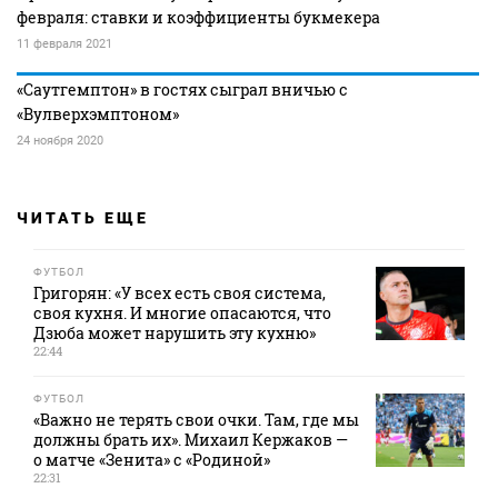
февраля: ставки и коэффициенты букмекера
11 февраля 2021
«Саутгемптон» в гостях сыграл вничью с
«Вулверхэмптоном»
24 ноября 2020
ЧИТАТЬ ЕЩЕ
ФУТБОЛ
Григорян: «У всех есть своя система,
своя кухня. И многие опасаются, что
Дзюба может нарушить эту кухню»
22:44
ФУТБОЛ
«Важно не терять свои очки. Там, где мы
должны брать их». Михаил Кержаков —
о матче «Зенита» с «Родиной»
22:31