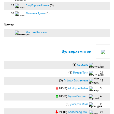
15
Вуд-Гордон Натан
(З)
10
Лаллана Адам
(П)
Тренер
Мартин Расселл
Вулверхэмптон
(В)
Са Жозе
1
(З)
Гомеш Тоти
24
(З)
Агбаду Эммануэль
12
81′ (З)
Айт-Нури Райан
3
81′ (З)
Буэно Сантьяго
4
(З)
Догерти Мэтт
2
69′ (П)
Беллегард Жан
27