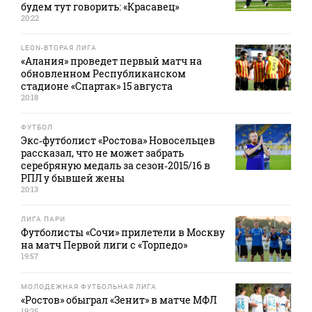
будем тут говорить: «Красавец»
20:22
LEON-ВТОРАЯ ЛИГА
«Алания» проведет первый матч на
обновленном Республиканском
стадионе «Спартак» 15 августа
20:18
ФУТБОЛ
Экс‑футболист «Ростова» Новосельцев
рассказал, что не может забрать
серебряную медаль за сезон‑2015/16 в
РПЛ у бывшей жены
20:13
ЛИГА ПАРИ
Футболисты «Сочи» прилетели в Москву
на матч Первой лиги с «Торпедо»
19:57
МОЛОДЕЖНАЯ ФУТБОЛЬНАЯ ЛИГА
«Ростов» обыграл «Зенит» в матче МФЛ
19:25