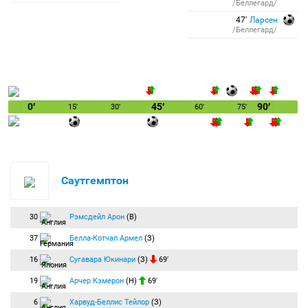
/Беллегард/
47′
Ларсен
/Беллегард/
0′
45′
90′
15′
30′
60′
75′
Саутгемптон
30
Рэмсдейл Арон
(В)
37
Белла-Котчап Армел
(З)
16
Сугавара Юкинари
(З)
69′
19
Арчер Кэмерон
(Н)
69′
6
Харвуд-Беллис Тейлор
(З)