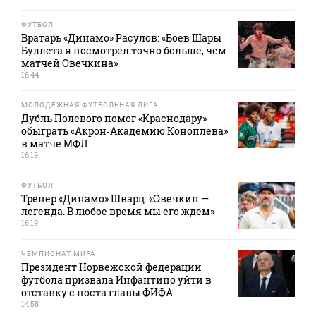
ФУТБОЛ
Вратарь «Динамо» Расулов: «Боев Шары
Буллета я посмотрел точно больше, чем
матчей Овечкина»
16:44
МОЛОДЕЖНАЯ ФУТБОЛЬНАЯ ЛИГА
Дубль Полевого помог «Краснодару»
обыграть «Акрон‑Академию Коноплева»
в матче МФЛ
16:19
ФУТБОЛ
Тренер «Динамо» Шварц: «Овечкин —
легенда. В любое время мы его ждем»
16:19
ЧЕМПИОНАТ МИРА
Президент Норвежской федерации
футбола призвала Инфантино уйти в
отставку с поста главы ФИФА
14:58