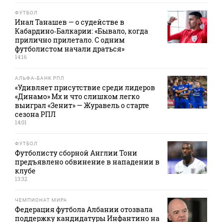
ФУТБОЛ
Инал Танашев — о судействе в
Кабардино‑Балкарии: «Бывало, когда
прилично прилетало. С одним
футболистом начали драться»
14:16
АЛЬФА-БАНК РПЛ
«Удивляет присутствие среди лидеров
«Динамо» Мх и что слишком легко
выиграл «Зенит» — Журавель о старте
сезона РПЛ
14:01
ФУТБОЛ
Футболисту сборной Англии Тони
предъявлено обвинение в нападении в
клубе
13:32
ЧЕМПИОНАТ МИРА
Федерация футбола Албании отозвала
поддержку кандидатуры Инфантино на