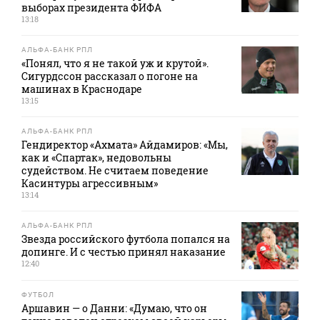
выборах президента ФИФА
13:18
АЛЬФА-БАНК РПЛ
«Понял, что я не такой уж и крутой».
Сигурдссон рассказал о погоне на
машинах в Краснодаре
13:15
АЛЬФА-БАНК РПЛ
Гендиректор «Ахмата» Айдамиров: «Мы,
как и «Спартак», недовольны
судейством. Не считаем поведение
Касинтуры агрессивным»
13:14
АЛЬФА-БАНК РПЛ
Звезда российского футбола попался на
допинге. И с честью принял наказание
12:40
ФУТБОЛ
Аршавин — о Данни: «Думаю, что он