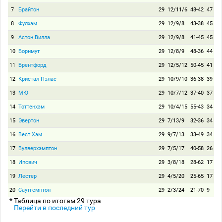
7
Брайтон
29
12/11/6
48-42
47
8
Фулхэм
29
12/9/8
43-38
45
9
Астон Вилла
29
12/9/8
41-45
45
10
Борнмут
29
12/8/9
48-36
44
11
Брентфорд
29
12/5/12
50-45
41
12
Кристал Пэлас
29
10/9/10
36-38
39
13
МЮ
29
10/7/12
37-40
37
14
Тоттенхэм
29
10/4/15
55-43
34
15
Эвертон
29
7/13/9
32-36
34
16
Вест Хэм
29
9/7/13
33-49
34
17
Вулверхэмптон
29
7/5/17
40-58
26
18
Ипсвич
29
3/8/18
28-62
17
19
Лестер
29
4/5/20
25-65
17
20
Саутгемптон
29
2/3/24
21-70
9
* Таблица по итогам 29 тура
Перейти в последний тур