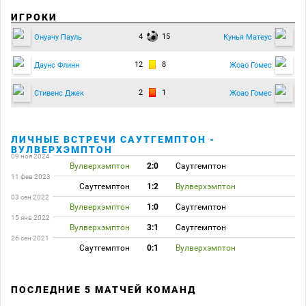
ИГРОКИ
4
15
Онуачу Пауль
Кунья Матеус
12
8
Даунс Флинн
Жоао Гомес
2
1
Стивенс Джек
Жоао Гомес
ЛИЧНЫЕ ВСТРЕЧИ САУТГЕМПТОН -
ВУЛВЕРХЭМПТОН
09 ноя 2024
Вулверхэмптон
2:0
Саутгемптон
11 фев 2023
Саутгемптон
1:2
Вулверхэмптон
03 сен 2022
Вулверхэмптон
1:0
Саутгемптон
15 янв 2022
Вулверхэмптон
3:1
Саутгемптон
26 сен 2021
Саутгемптон
0:1
Вулверхэмптон
ПОСЛЕДНИЕ 5 МАТЧЕЙ КОМАНД