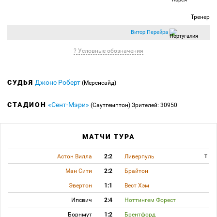
Тренер
Витор Перейра
? Условные обозначения
СУДЬЯ
Джонс Роберт
(Мерсисайд)
СТАДИОН
«Сент-Мэри»
(Саутгемптон)
Зрителей: 30950
МАТЧИ ТУРА
Астон Вилла
2:2
Ливерпуль
T
Ман Сити
2:2
Брайтон
Эвертон
1:1
Вест Хэм
Ипсвич
2:4
Ноттингем Форест
Борнмут
1:2
Брентфорд