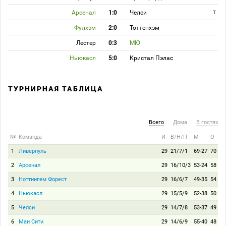
Арсенал
1:0
Челси
T
Фулхэм
2:0
Тоттенхэм
Лестер
0:3
МЮ
Ньюкасл
5:0
Кристал Пэлас
ТУРНИРНАЯ ТАБЛИЦА
Всего
Дома
В гостях
№
Команда
И
В/Н/П
М
О
1
Ливерпуль
29
21/7/1
69-27
70
2
Арсенал
29
16/10/3
53-24
58
3
Ноттингем Форест
29
16/6/7
49-35
54
4
Ньюкасл
29
15/5/9
52-38
50
5
Челси
29
14/7/8
53-37
49
6
Ман Сити
29
14/6/9
55-40
48