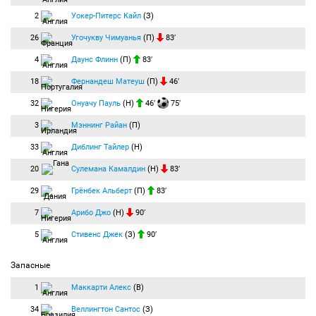
2
Уокер-Питерс Кайл
(З)
26
Угочукву Чимуанья
(П)
83′
4
Даунс Флинн
(П)
83′
18
Фернандеш Матеуш
(П)
46′
32
Онуачу Пауль
(Н)
46′
75′
3
Мэннинг Райан
(П)
33
Диблинг Тайлер
(Н)
20
Сулемана Камалдин
(Н)
83′
29
Грёнбек Альберт
(П)
83′
7
Арибо Джо
(Н)
90′
5
Стивенс Джек
(З)
90′
Запасные
1
Маккарти Алекс
(В)
34
Веллингтон Сантос
(З)