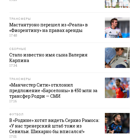
ТРАНСФЕРЫ
Мастантуоно перешел из «Реала» в
«Фиорентину» на правах аренды
17:48
СБОРНЫЕ
Стало известно имя сына Валерия
Карпина
17:34
ТРАНСФЕРЫ
«Манчестер Сити» отклонил
предложение «Барселоны» в €50 млн за
трансфер Родри — СМИ
17:16
ФУТБОЛ
В «Родине» хотят видеть Серхио Рамоса:
«У нас тренерский штаб тоже из
Севильи. Шикарно бы вписался!»
17:01