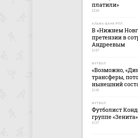
платили»
12:16
АЛЬФА-БАНК РПЛ
В «Нижнем Новг
претензии в сот
Андреевым
11:57
ФУТБОЛ
«Возможно, «Ди
трансферы, пот
нынешний соста
11:18
ФУТБОЛ
Футболист Конд
группе «Зенита»
11:17