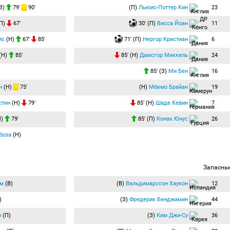
З)
79′
90′
(П)
Льюис-Поттер Кин
23
П)
67′
30′ (П)
Висса Йоан
11
ис
(Н)
67′
85′
71′ (П)
Нергор Кристиан
6
(Н)
85′
85′ (Н)
Дамсгор Миккель
24
85′ (З)
Ми Бен
16
н
(Н)
75′
(Н)
Мбемо Брайан
19
стин
(Н)
79′
85′ (Н)
Шаде Кевин
7
П)
79′
85′ (П)
Конак Юнус
26
боза
(Н)
Запасны
ам
(В)
(В)
Вальдимарссон Хаукон
12
)
(З)
Фредерик Бенджамин
44
н
(П)
(З)
Ким Джи-Су
36