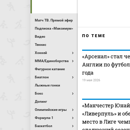
Матч ТВ. Прямой эфир
Подписка «Максимум»
ПО ТЕМЕ
Видео
Теннис
Хоккей
«Арсенал» стал 
MMA/Единоборства
Англии по футбол
Фигурное катание
года
Биатлон
19 мая 2026
Лыжные гонки
Бокс
Допинг
«Манчестер Юнай
Олимпийские игры
«Ливерпуль» и об
Формула-1
место в Лиге чем
Баскетбол
следующий сезон