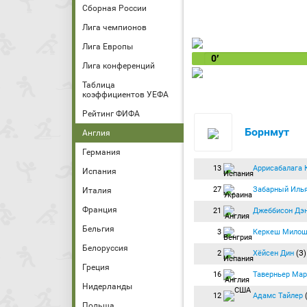
Сборная России
Лига чемпионов
Лига Европы
0′
Лига конференций
Таблица
коэффициентов УЕФА
Рейтинг ФИФА
Борнмут
Англия
Германия
13
Аррисабалага 
Испания
27
Забарный Иль
Италия
Франция
21
Джеббисон Дэ
Бельгия
3
Керкеш Мило
Белоруссия
2
Хёйсен Дин
(З)
Греция
16
Таверньер Мар
Нидерланды
12
Адамс Тайлер
Польша