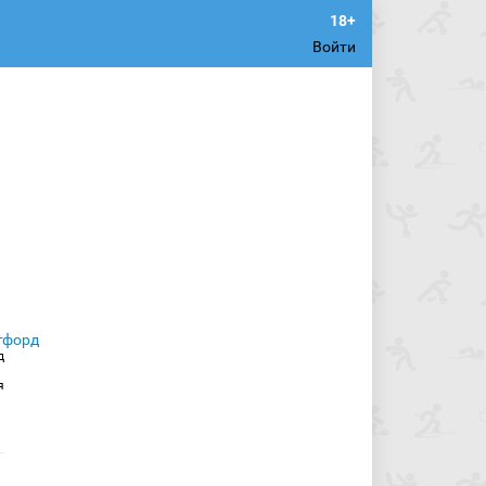
Войти
д