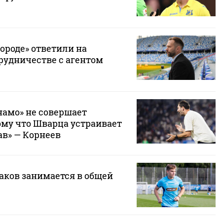
ороде» ответили на
рудничестве с агентом
намо» не совершает
ому что Шварца устраивает
в» — Корнеев
аков занимается в общей