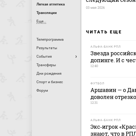
Легкая атлетика
03 мая 2026
Трансляции
Еще...
ЧИТАТЬ ЕЩЕ
Телепрограмма
АЛЬФА-БАНК РПЛ
Результаты
Звезда российск
События
допинге. И с че
Трансферы
12:40
Дни рождения
Спорт и бизнес
ФУТБОЛ
Аршавин — о Дан
Форум
доволен отрезко
12:31
АЛЬФА-БАНК РПЛ
Экс‑игрок «Крас
знают, что в РП