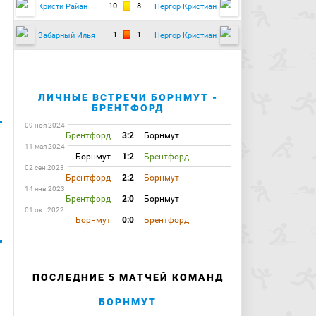
10
8
Кристи Райан
Нергор Кристиан
1
1
Забарный Илья
Нергор Кристиан
ЛИЧНЫЕ ВСТРЕЧИ БОРНМУТ -
БРЕНТФОРД
09 ноя 2024
Брентфорд
3:2
Борнмут
11 мая 2024
Борнмут
1:2
Брентфорд
02 сен 2023
Брентфорд
2:2
Борнмут
14 янв 2023
Брентфорд
2:0
Борнмут
01 окт 2022
Борнмут
0:0
Брентфорд
ПОСЛЕДНИЕ 5 МАТЧЕЙ КОМАНД
БОРНМУТ