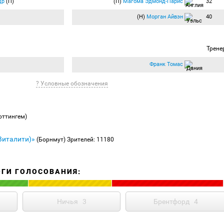
др
(П)
(П)
Магома Эдмонд-Парис
32
(Н)
Морган Айвэн
40
Трене
Франк Томас
? Условные обозначения
оттингем)
Виталити)»
(Борнмут)
Зрителей: 11180
ОГИ ГОЛОСОВАНИЯ:
Ничья
3
Брентфорд
4