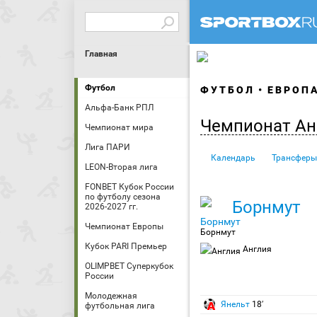
Главная
Футбол
ФУТБОЛ
ЕВРОП
Альфа-Банк РПЛ
Чемпионат Ан
Чемпионат мира
Лига ПАРИ
Календарь
Трансферы
LEON-Вторая лига
FONBET Кубок России
по футболу сезона
Борнмут
2026-2027 гг.
Чемпионат Европы
Борнмут
Кубок PARI Премьер
Англия
OLIMPBET Суперкубок
России
Молодежная
Янельт
18′
футбольная лига