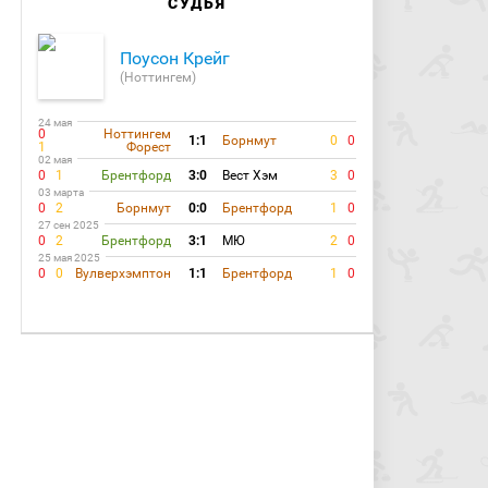
СУДЬЯ
Поусон Крейг
(Ноттингем)
24 мая
0
Ноттингем
1:1
Борнмут
0
0
1
Форест
02 мая
0
1
Брентфорд
3:0
Вест Хэм
3
0
03 марта
0
2
Борнмут
0:0
Брентфорд
1
0
27 сен 2025
0
2
Брентфорд
3:1
МЮ
2
0
25 мая 2025
0
0
Вулверхэмптон
1:1
Брентфорд
1
0