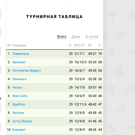
ТУРНИРНАЯ ТАБЛИЦА
Всего
Дома
В гостях
№
Команда
И
В/Н/П
М
О
1
Ливерпуль
29
21/7/1
69-27
70
2
Арсенал
29
16/10/3
53-24
58
3
Ноттингем Форест
29
16/6/7
49-35
54
4
Ньюкасл
29
15/5/9
52-38
50
5
Челси
29
14/7/8
53-37
49
6
Ман Сити
29
14/6/9
55-40
48
е
7
Брайтон
29
12/11/6
48-42
47
8
Фулхэм
29
12/9/8
43-38
45
9
Астон Вилла
29
12/9/8
41-45
45
10
Борнмут
29
12/8/9
48-36
44