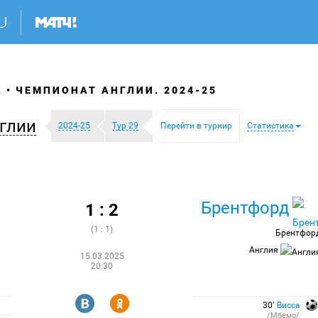
А
ЧЕМПИОНАТ АНГЛИИ. 2024-25
глии
2024-25
Тур 29
Перейти в турнир
Статистика
Брентфорд
1 : 2
(1 : 1)
Брентфор
Англия
15.03.2025
20:30
R
Y
30′
Висса
/Мбемо/