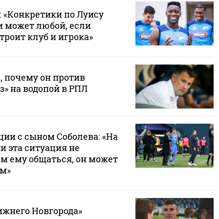
: «Конкретики по Луису
и может любой, если
роит клуб и игрока»
, почему он против
» на водопой в РПЛ
ции с сыном Соболева: «На
и эта ситуация не
ем ему общаться, он может
ам»
ижнего Новгорода»