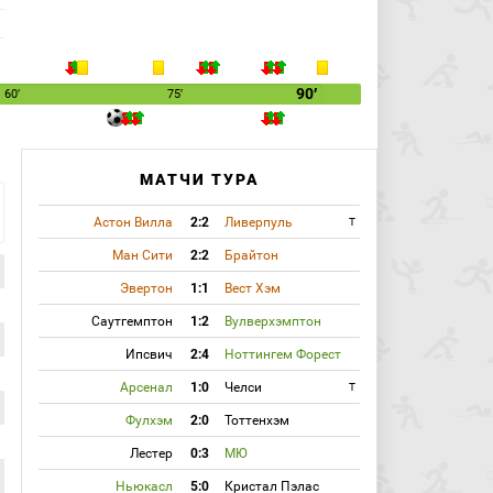
90′
60′
75′
МАТЧИ ТУРА
Астон Вилла
2:2
Ливерпуль
T
Ман Сити
2:2
Брайтон
Эвертон
1:1
Вест Хэм
Саутгемптон
1:2
Вулверхэмптон
Ипсвич
2:4
Ноттингем Форест
Арсенал
1:0
Челси
T
Фулхэм
2:0
Тоттенхэм
Лестер
0:3
МЮ
Ньюкасл
5:0
Кристал Пэлас