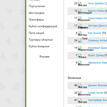
23
Хилл Джеймс
(
Португалия
10
Кристи Райан
(
Шотландия
17
Синистерра Лу
Трансферы
11
Уаттара Данго
Кубок конфедераций
Лига наций
4
Кук Льюис
(П)
Турниры сборных
24
Семеньо Антуа
Кубок Америки
19
Клюйверт Джа
7
Брукс Дэвид
(
Россия
9
Эванилсон Бар
Запасные
40
Деннис Вилли
20
Солер Хулио
(З
47
Уинтербёрн Бе