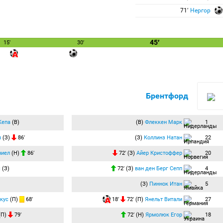
71′
Нергор
45′
15′
30′
Брентфорд
Кепа
(В)
(В)
Флеккен Марк
1
я
(З)
86′
(З)
Коллинз Натан
22
ниел
(Н)
86′
72′ (З)
Айер Кристоффер
20
ш
(З)
72′ (З)
ван ден Берг Сепп
4
(З)
Пиннок Итан
5
кус
(П)
68′
18′
72′ (П)
Янельт Витали
27
(П)
79′
72′ (Н)
Ярмолюк Егор
18