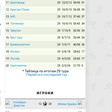
11
Брентфорд
29
12/5/12
50-45
41
12
Кристал Пэлас
29
10/9/10
36-38
39
13
МЮ
29
10/7/12
37-40
37
14
Тоттенхэм
29
10/4/15
55-43
34
р
15
Эвертон
29
7/13/9
32-36
34
16
Вест Хэм
29
9/7/13
33-49
34
17
Вулверхэмптон
29
7/5/17
40-58
26
18
Ипсвич
29
3/8/18
28-62
17
19
Лестер
29
4/5/20
25-65
17
20
Саутгемптон
29
2/3/24
21-70
9
* Таблица по итогам 29 тура
Перейти в последний тур
ИГРОКИ
Клюйверт
12
20
Мбемо Брайан
Джастин