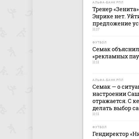
АЛЬФА-БАНК РПЛ
Тренер «Зенита»
Энрике нет. Уйт
предложение уст
11:17
ФУТБОЛ
Семак объяснил
«рекламных пауз
11:11
АЛЬФА-БАНК РПЛ
Семак — о ситуа
настроении Саш
отражается. С к
делать выбор с
11:11
ФУТБОЛ
Гендиректор «Н