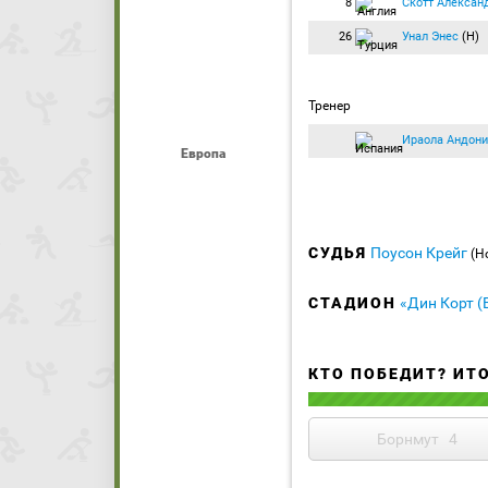
8
Скотт Алексан
26
Унал Энес
(Н)
Тренер
Ираола Андони
Европа
СУДЬЯ
Поусон Крейг
(Н
СТАДИОН
«Дин Корт (
КТО ПОБЕДИТ? ИТ
Борнмут
4