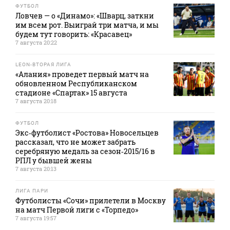
ФУТБОЛ
Ловчев — о «Динамо»: «Шварц, заткни
им всем рот. Выиграй три матча, и мы
будем тут говорить: «Красавец»
7 августа 20:22
LEON-ВТОРАЯ ЛИГА
«Алания» проведет первый матч на
обновленном Республиканском
стадионе «Спартак» 15 августа
7 августа 20:18
ФУТБОЛ
Экс‑футболист «Ростова» Новосельцев
рассказал, что не может забрать
серебряную медаль за сезон‑2015/16 в
РПЛ у бывшей жены
7 августа 20:13
ЛИГА ПАРИ
Футболисты «Сочи» прилетели в Москву
на матч Первой лиги с «Торпедо»
7 августа 19:57