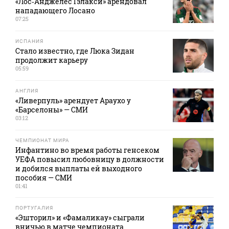
«Лос‑Анджелес Гэлакси» арендовал
нападающего Лосано
07:25
ИСПАНИЯ
Стало известно, где Люка Зидан
продолжит карьеру
05:59
АНГЛИЯ
«Ливерпуль» арендует Араухо у
«Барселоны» — СМИ
03:12
ЧЕМПИОНАТ МИРА
Инфантино во время работы генсеком
УЕФА повысил любовницу в должности
и добился выплаты ей выходного
пособия — СМИ
01:41
ПОРТУГАЛИЯ
«Эшторил» и «Фамаликау» сыграли
вничью в матче чемпионата