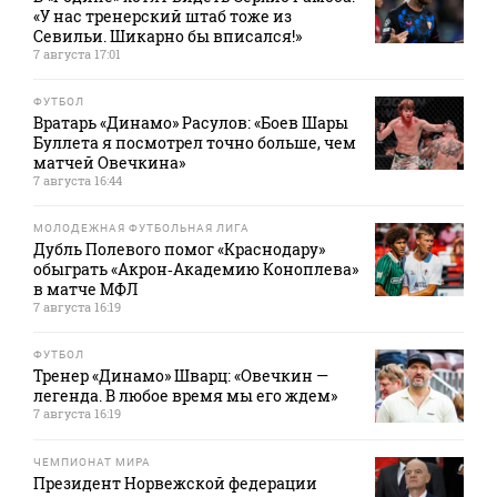
«У нас тренерский штаб тоже из
Севильи. Шикарно бы вписался!»
7 августа 17:01
ФУТБОЛ
Вратарь «Динамо» Расулов: «Боев Шары
Буллета я посмотрел точно больше, чем
матчей Овечкина»
7 августа 16:44
МОЛОДЕЖНАЯ ФУТБОЛЬНАЯ ЛИГА
Дубль Полевого помог «Краснодару»
обыграть «Акрон‑Академию Коноплева»
в матче МФЛ
7 августа 16:19
ФУТБОЛ
Тренер «Динамо» Шварц: «Овечкин —
легенда. В любое время мы его ждем»
7 августа 16:19
ЧЕМПИОНАТ МИРА
Президент Норвежской федерации