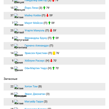
2
Линделёф Виктор
(З)
79′
15
Йоро Лени
(З)
79′
37
Майну Кобби
(П)
59′
7
Маунт Мейсон
(П)
59′
25
Угарте Мануэль
(П)
59′
8
Фернандеш Бруну
(П)
59′
17
Гарначо Алехандро
(П)
14
Эриксен Кристиан
(П)
76′
9
Хёйлунн Расмус
(Н)
70′
56
Оби-Мартин Чидо
(Н)
70′
Запасные
22
Хитон Том
(В)
35
Эванс Джонатан
(З)
5
Магуайр Гарри
(З)