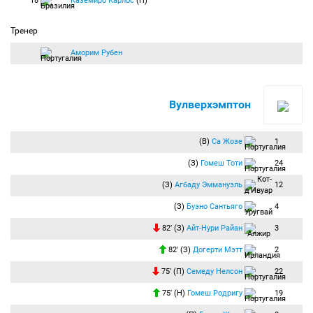
18
Каземиро Карлос
(П)
Тренер
Аморим Рубен
Вулверхэмптон
(В)
Са Жозе
1
(З)
Гомеш Тоти
24
(З)
Агбаду Эммануэль
12
(З)
Буэно Сантьяго
4
82′ (З)
Айт-Нури Райан
3
82′ (З)
Догерти Мэтт
2
75′ (П)
Семеду Нелсон
22
75′ (Н)
Гомеш Родригу
19