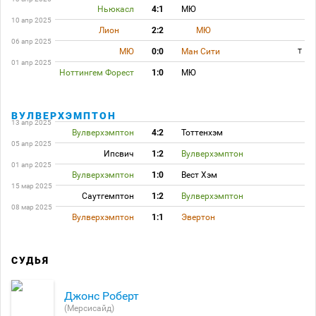
Ньюкасл
4:1
МЮ
10 апр 2025
Лион
2:2
МЮ
06 апр 2025
МЮ
0:0
Ман Сити
T
01 апр 2025
Ноттингем Форест
1:0
МЮ
ВУЛВЕРХЭМПТОН
13 апр 2025
Вулверхэмптон
4:2
Тоттенхэм
05 апр 2025
Ипсвич
1:2
Вулверхэмптон
01 апр 2025
Вулверхэмптон
1:0
Вест Хэм
15 мар 2025
Саутгемптон
1:2
Вулверхэмптон
08 мар 2025
Вулверхэмптон
1:1
Эвертон
СУДЬЯ
Джонс Роберт
(Мерсисайд)