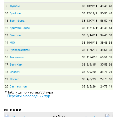
9
Фулхэм
33
13/9/11
48-45
48
10
Брайтон
33
12/12/9
53-53
48
11
Брентфорд
33
13/7/13
56-50
46
12
Кристал Пэлас
33
11/11/11
41-45
44
13
Эвертон
33
8/14/11
34-40
38
14
МЮ
33
10/8/15
38-46
38
15
Вулверхэмптон
33
11/5/17
48-61
38
16
Тоттенхэм
33
11/4/18
61-51
37
17
Вест Хэм
33
9/9/15
37-55
36
18
Ипсвич
33
4/9/20
33-71
21
19
Лестер
33
4/6/23
27-73
18
20
Саутгемптон
33
2/5/26
24-78
11
* Таблица по итогам 33 тура
Перейти в последний тур
ИГРОКИ