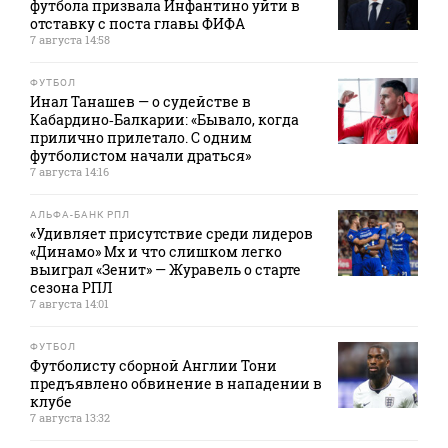
футбола призвала Инфантино уйти в
отставку с поста главы ФИФА
7 августа 14:58
ФУТБОЛ
Инал Танашев — о судействе в
Кабардино‑Балкарии: «Бывало, когда
прилично прилетало. С одним
футболистом начали драться»
7 августа 14:16
АЛЬФА-БАНК РПЛ
«Удивляет присутствие среди лидеров
«Динамо» Мх и что слишком легко
выиграл «Зенит» — Журавель о старте
сезона РПЛ
7 августа 14:01
ФУТБОЛ
Футболисту сборной Англии Тони
предъявлено обвинение в нападении в
клубе
7 августа 13:32