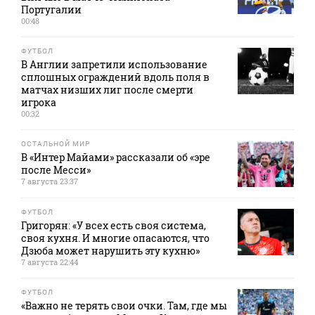
Португалии
00:48
ФУТБОЛ
В Англии запретили использование
сплошных ограждений вдоль поля в
матчах низших лиг после смерти
игрока
00:32
ОСТАЛЬНОЙ МИР
В «Интер Майами» рассказали об «эре
после Месси»
7 августа 23:37
ФУТБОЛ
Григорян: «У всех есть своя система,
своя кухня. И многие опасаются, что
Дзюба может нарушить эту кухню»
7 августа 22:44
ФУТБОЛ
«Важно не терять свои очки. Там, где мы