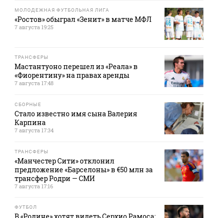
МОЛОДЕЖНАЯ ФУТБОЛЬНАЯ ЛИГА
«Ростов» обыграл «Зенит» в матче МФЛ
7 августа 19:25
ТРАНСФЕРЫ
Мастантуоно перешел из «Реала» в
«Фиорентину» на правах аренды
7 августа 17:48
СБОРНЫЕ
Стало известно имя сына Валерия
Карпина
7 августа 17:34
ТРАНСФЕРЫ
«Манчестер Сити» отклонил
предложение «Барселоны» в €50 млн за
трансфер Родри — СМИ
7 августа 17:16
ФУТБОЛ
В «Родине» хотят видеть Серхио Рамоса: