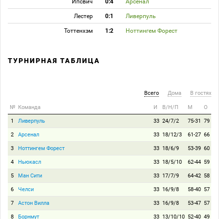
Ипсвич
0:4
Арсенал
Лестер
0:1
Ливерпуль
Тоттенхэм
1:2
Ноттингем Форест
ТУРНИРНАЯ ТАБЛИЦА
Всего
Дома
В гостях
№
Команда
И
В/Н/П
М
О
1
Ливерпуль
33
24/7/2
75-31
79
2
Арсенал
33
18/12/3
61-27
66
3
Ноттингем Форест
33
18/6/9
53-39
60
4
Ньюкасл
33
18/5/10
62-44
59
5
Ман Сити
33
17/7/9
64-42
58
6
Челси
33
16/9/8
58-40
57
7
Астон Вилла
33
16/9/8
53-47
57
8
Борнмут
33
13/10/10
52-40
49