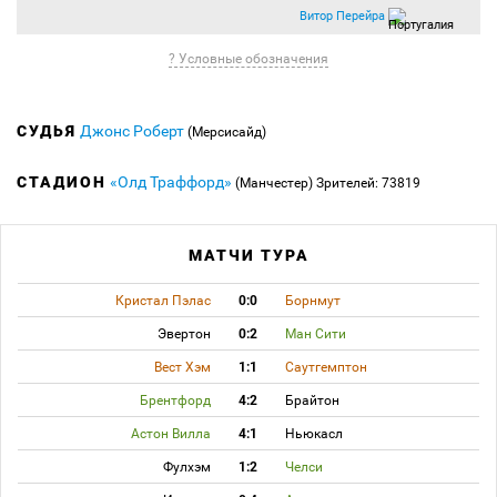
Витор Перейра
? Условные обозначения
СУДЬЯ
Джонс Роберт
(Мерсисайд)
СТАДИОН
«Олд Траффорд»
(Манчестер)
Зрителей: 73819
МАТЧИ ТУРА
Кристал Пэлас
0:0
Борнмут
Эвертон
0:2
Ман Сити
Вест Хэм
1:1
Саутгемптон
Брентфорд
4:2
Брайтон
Астон Вилла
4:1
Ньюкасл
Фулхэм
1:2
Челси