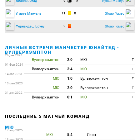
8
15
Диалло Амад
Кунья Матеус
11
8
Угарте Мануэль
Жоао Гомес
2
1
Фернандеш Бруну
Жоао Гомес
ЛИЧНЫЕ ВСТРЕЧИ МАНЧЕСТЕР ЮНАЙТЕД -
ВУЛВЕРХЭМПТОН
26 дек 2024
Вулверхэмптон
2:0
МЮ
T
01 фев 2024
Вулверхэмптон
3:4
МЮ
T
14 авг 2023
МЮ
1:0
Вулверхэмптон
T
13 мая 2023
МЮ
2:0
Вулверхэмптон
T
31 дек 2022
Вулверхэмптон
0:1
МЮ
T
ПОСЛЕДНИЕ 5 МАТЧЕЙ КОМАНД
МЮ
17 апр 2025
МЮ
5:4
Лион
13 апр 2025