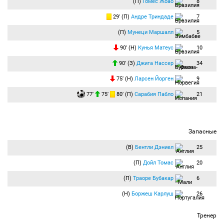
(П)
Гомес Жоао
8
29′ (П)
Андре Триндаде
7
(П)
Мунеци Маршалл
5
90′ (Н)
Кунья Матеус
10
90′ (З)
Джига Нассер
34
75′ (Н)
Ларсен Йорген
9
77′
75′
80′ (П)
Сарабия Пабло
21
Запасные
(В)
Бентли Дэниел
25
(П)
Дойл Томас
20
(П)
Траоре Бубакар
6
(Н)
Боржеш Карлуш
26
Тренер