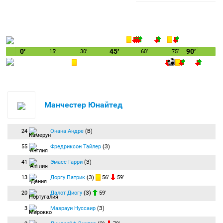
0′
45′
90′
15′
30′
60′
75′
Манчестер Юнайтед
24
Онана Андре
(В)
55
Фредриксон Тайлер
(З)
41
Эмасс Гарри
(З)
13
Доргу Патрик
(З)
56′
59′
20
Далот Диогу
(З)
59′
3
Мазрауи Нуссаир
(З)