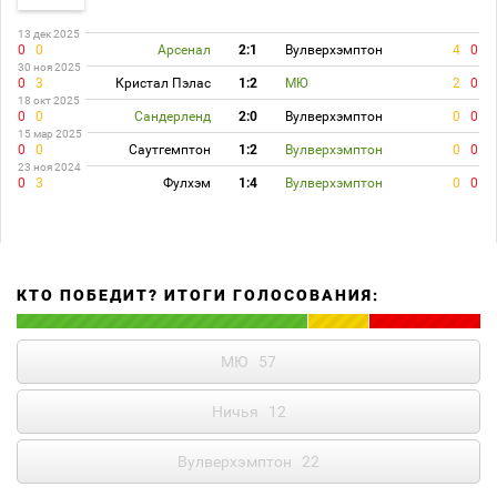
13 дек 2025
0
0
Арсенал
2:1
Вулверхэмптон
4
0
30 ноя 2025
0
3
Кристал Пэлас
1:2
МЮ
2
0
18 окт 2025
0
0
Сандерленд
2:0
Вулверхэмптон
0
0
15 мар 2025
0
0
Саутгемптон
1:2
Вулверхэмптон
0
0
23 ноя 2024
0
3
Фулхэм
1:4
Вулверхэмптон
0
0
КТО ПОБЕДИТ? ИТОГИ ГОЛОСОВАНИЯ:
МЮ
57
Ничья
12
Вулверхэмптон
22