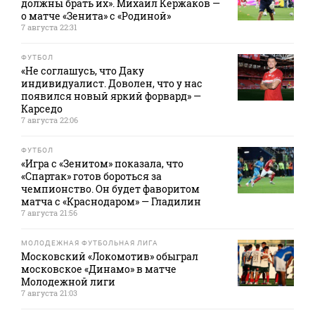
должны брать их». Михаил Кержаков —
о матче «Зенита» с «Родиной»
7 августа 22:31
ФУТБОЛ
«Не соглашусь, что Даку
индивидуалист. Доволен, что у нас
появился новый яркий форвард» —
Карседо
7 августа 22:06
ФУТБОЛ
«Игра с «Зенитом» показала, что
«Спартак» готов бороться за
чемпионство. Он будет фаворитом
матча с «Краснодаром» — Гладилин
7 августа 21:56
МОЛОДЕЖНАЯ ФУТБОЛЬНАЯ ЛИГА
Московский «Локомотив» обыграл
московское «Динамо» в матче
Молодежной лиги
7 августа 21:03