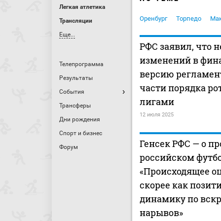
Легкая атлетика
Оренбург
Торпедо
Ма
Трансляции
Еще...
РФС заявил, что 
изменений в фин
Телепрограмма
версию регламен
Результаты
части порядка р
События
лигами
Трансферы
12 июля 2025
Дни рождения
Спорт и бизнес
Генсек РФС — о п
Форум
российском футбо
«Происходящее о
скорее как позит
динамику по вск
нарывов»