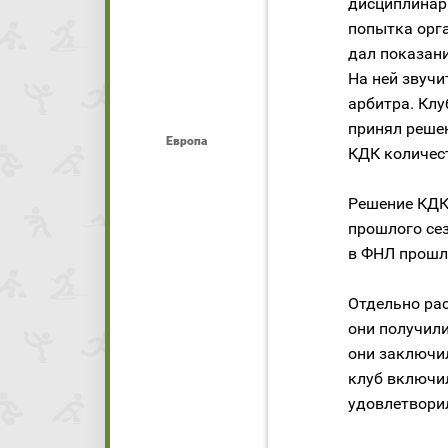
дисциплинарн
попытка орг
дал показан
На ней звучи
арбитра. Клу
принял реше
Европа
КДК количест
Решение КДК
прошлого сез
в ФНЛ прошл
Отдельно рас
они получили
они заключил
клуб включил
удовлетвори