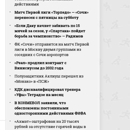
действиями
Матч Первой лиги «Торпедо» — «Сочи»
перенесен с пятницы на субботу
«Если Даку начнет забивать по 15
мячей за сезон, у «Спартака» пойдет
борьба за чемпионство» — Радимов
ФК «Сочи» отправится на матч Первой
лиги в Москву двумя группами из
соседних с Сочи аэропортов
«Реал» продлил контракт с
Винисиусом до 2032 года
Полузащитник Аклиуш перешел из
«Монако» в «ПСЖ»
КДК дисквалифицировал тренера
«Уфы» Тетрадзе на месяц
В КОНМЕБОЛ заявили, что
обеспокоены постоянными
односторонними действиями ФИФА
«Ахмат» оштрафован на 20 тысяч
рублей за отсутствие горячей воды в