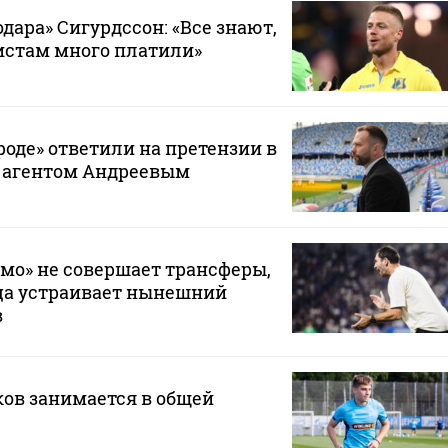
дара» Сигурдссон: «Все знают,
истам много платили»
оде» ответили на претензии в
с агентом Андреевым
мо» не совершает трансферы,
ца устраивает нынешний
в
ов занимается в общей