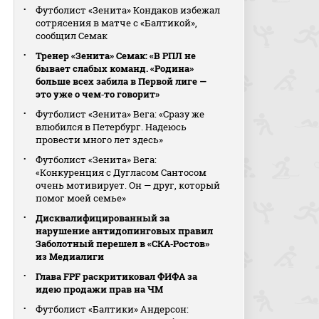
Футболист «Зенита» Кондаков избежал
сотрясения в матче с «Балтикой»,
сообщил Семак
Тренер «Зенита» Семак: «В РПЛ не
бывает слабых команд. «Родина»
больше всех забила в Первой лиге —
это уже о чем‑то говорит»
Футболист «Зенита» Вега: «Сразу же
влюбился в Петербург. Надеюсь
провести много лет здесь»
Футболист «Зенита» Вега:
«Конкуренция с Дугласом Сантосом
очень мотивирует. Он — друг, который
помог моей семье»
Дисквалифицированный за
нарушение антидопинговых правил
Заболотный перешел в «СКА‑Ростов»
из Медиалиги
Глава FPF раскритиковал ФИФА за
идею продажи прав на ЧМ
Футболист «Балтики» Андерсон: