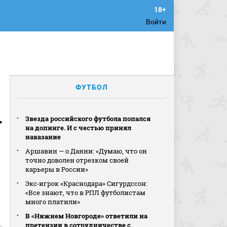
Войти
ФУТБОЛ
т
Звезда российского футбола попался
на допинге. И с честью принял
наказание
Аршавин — о Данни: «Думаю, что он
точно доволен отрезком своей
карьеры в России»
Экс‑игрок «Краснодара» Сигурдссон:
«Все знают, что в РПЛ футболистам
много платили»
В «Нижнем Новгороде» ответили на
претензии в сотрудничестве с