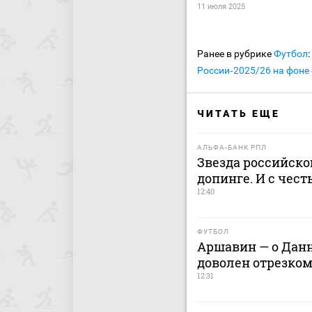
11 июля 2025
Ранее в рубрике
Футбол
:
России‑2025/26 на фоне 
ЧИТАТЬ ЕЩЕ
АЛЬФА-БАНК РПЛ
Звезда российско
допинге. И с чес
12:40
ФУТБОЛ
Аршавин — о Данн
доволен отрезком
12:31