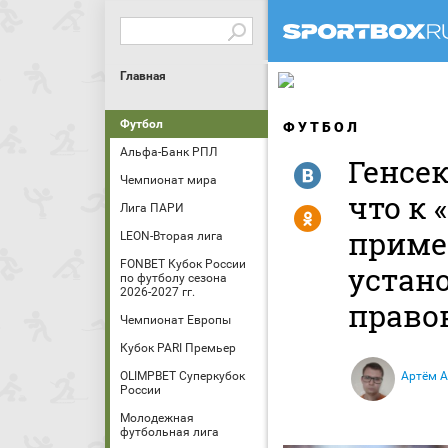
Главная
Футбол
ФУТБОЛ
Альфа-Банк РПЛ
Генсе
R
Чемпионат мира
что к 
Лига ПАРИ
Y
приме
LEON-Вторая лига
FONBET Кубок России
устан
по футболу сезона
2026-2027 гг.
право
Чемпионат Европы
Кубок PARI Премьер
OLIMPBET Суперкубок
Артём 
России
Молодежная
футбольная лига