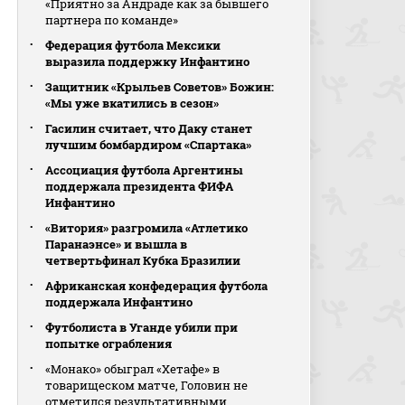
«Приятно за Андраде как за бывшего
партнера по команде»
Федерация футбола Мексики
выразила поддержку Инфантино
Защитник «Крыльев Советов» Божин:
«Мы уже вкатились в сезон»
Гасилин считает, что Даку станет
лучшим бомбардиром «Спартака»
Ассоциация футбола Аргентины
поддержала президента ФИФА
Инфантино
«Витория» разгромила «Атлетико
Паранаэнсе» и вышла в
четвертьфинал Кубка Бразилии
Африканская конфедерация футбола
поддержала Инфантино
Футболиста в Уганде убили при
попытке ограбления
«Монако» обыграл «Хетафе» в
товарищеском матче, Головин не
отметился результативными