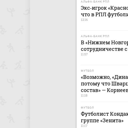
АЛЬФА-БАНК РПЛ
Экс‑игрок «Красно
что в РПЛ футбол
12:16
АЛЬФА-БАНК РПЛ
В «Нижнем Новгор
сотрудничестве 
11:57
ФУТБОЛ
«Возможно, «Дина
потому что Швар
состав» — Корнее
11:18
ФУТБОЛ
Футболист Кондак
группе «Зенита»
11:17