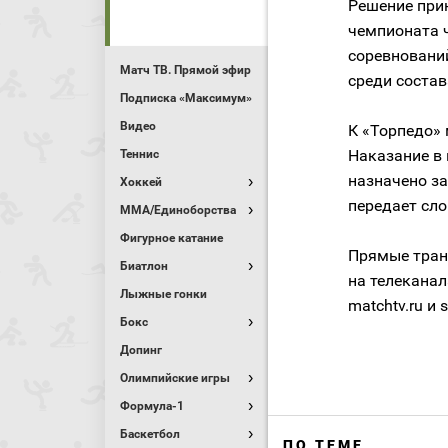
Решение прин
чемпионата ч
соревновани
Матч ТВ. Прямой эфир
среди состав
Подписка «Максимум»
Видео
К «Торпедо»
Наказание в
Теннис
назначено за
Хоккей
передает сл
MMA/Единоборства
Фигурное катание
Прямые тран
Биатлон
на телеканал
Лыжные гонки
matchtv.ru и s
Бокс
Допинг
Олимпийские игры
Формула-1
Баскетбол
ПО ТЕМЕ