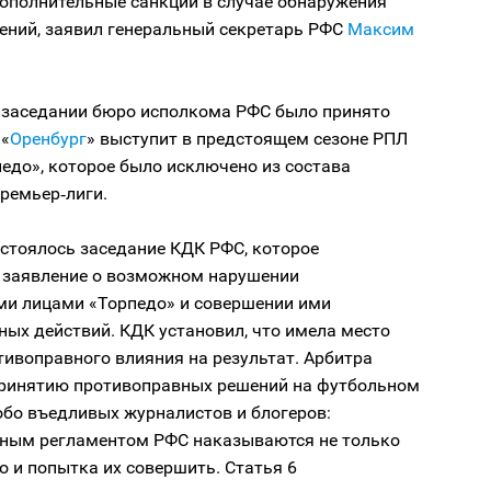
ополнительные санкции в случае обнаружения
ений, заявил генеральный секретарь РФС
Максим
.
а заседании бюро исполкома РФС было принято
 «
Оренбург
» выступит в предстоящем сезоне РПЛ
едо», которое было исключено из состава
ремьер‑лиги.
стоялось заседание КДК РФС, которое
 заявление о возможном нарушении
и лицами «Торпедо» и совершении ими
ых действий. КДК установил, что имела место
ивоправного влияния на результат. Арбитра
принятию противоправных решений на футбольном
обо въедливых журналистов и блогеров:
ным регламентом РФС наказываются не только
о и попытка их совершить. Статья 6