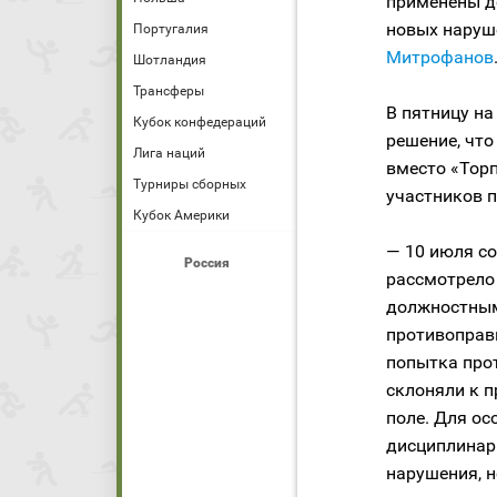
применены д
новых наруш
Португалия
Митрофанов
Шотландия
Трансферы
В пятницу н
Кубок конфедераций
решение, что
Лига наций
вместо «Торп
Турниры сборных
участников п
Кубок Америки
— 10 июля со
Россия
рассмотрело
должностным
противоправн
попытка прот
склоняли к 
поле. Для ос
дисциплинар
нарушения, н