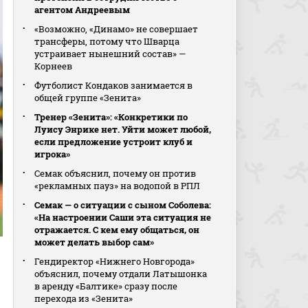
агентом Андреевым
«Возможно, «Динамо» не совершает
трансферы, потому что Шварца
устраивает нынешний состав» —
Корнеев
Футболист Кондаков занимается в
общей группе «Зенита»
Тренер «Зенита»: «Конкретики по
Луису Энрике нет. Уйти может любой,
если предложение устроит клуб и
игрока»
Семак объяснил, почему он против
«рекламных пауз» на водопой в РПЛ
Семак — о ситуации с сыном Соболева:
«На настроении Саши эта ситуация не
отражается. С кем ему общаться, он
может делать выбор сам»
Гендиректор «Нижнего Новгорода»
объяснил, почему отдали Латышонка
в аренду «Балтике» сразу после
перехода из «Зенита»