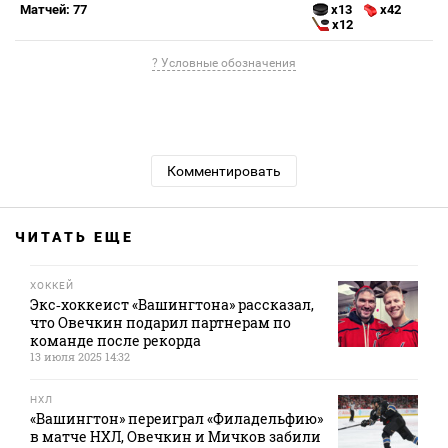
Матчей: 77
x13
x42
x12
? Условные обозначения
Комментировать
ЧИТАТЬ ЕЩЕ
ХОККЕЙ
Экс‑хоккеист «Вашингтона» рассказал,
что Овечкин подарил партнерам по
команде после рекорда
13 июля 2025 14:32
НХЛ
«Вашингтон» переиграл «Филадельфию»
в матче НХЛ, Овечкин и Мичков забили