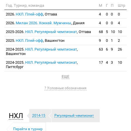
Год. Турнир, команда
М
Г
П
Штр
2026.
НХЛ. Плей-офф
, Оттава
4
0
0
0
2026.
Милан 2026. Хоккей. Мужчины
, Дания
4
0
0
4
2025-2026.
НХЛ. Регулярный чемпионат
, Оттава
68
5
10
10
2025.
НХЛ. Плей-офф
, Вашингтон
9
0
1
2
2024-2025.
НХЛ. Регулярный чемпионат
,
63
6
9
26
Вашингтон
2024-2025.
НХЛ. Регулярный чемпионат
,
17
4
3
10
Питтсбург
ЕЩЕ
? Условные обозначения
НХЛ
2014-15
Регулярный чемпионат
Перейти в турнир