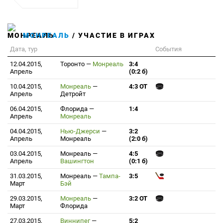
МОНРЕАЛЬ
/ УЧАСТИЕ В ИГРАХ
Дата, тур
События
12.04.2015,
Торонто
—
Монреаль
3:4
Апрель
(0:2 б)
10.04.2015,
Монреаль
—
4:3 ОТ
Апрель
Детройт
06.04.2015,
Флорида
—
1:4
Апрель
Монреаль
04.04.2015,
Нью-Джерси
—
3:2
Апрель
Монреаль
(2:0 б)
03.04.2015,
Монреаль
—
4:5
Апрель
Вашингтон
(0:1 б)
31.03.2015,
Монреаль
—
Тампа-
3:5
Март
Бэй
29.03.2015,
Монреаль
—
3:2 ОТ
Март
Флорида
27.03.2015,
Виннипег
—
5:2