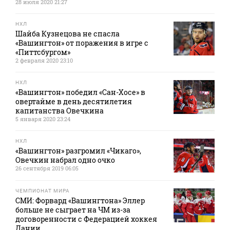
28 июля 2020 21:27
НХЛ
Шайба Кузнецова не спасла
«Вашингтон» от поражения в игре с
«Питтсбургом»
2 февраля 2020 23:10
НХЛ
«Вашингтон» победил «Сан-Хосе» в
овертайме в день десятилетия
капитанства Овечкина
5 января 2020 23:24
НХЛ
«Вашингтон» разгромил «Чикаго»,
Овечкин набрал одно очко
26 сентября 2019 06:05
ЧЕМПИОНАТ МИРА
СМИ: Форвард «Вашингтона» Эллер
больше не сыграет на ЧМ из-за
договоренности с Федерацией хоккея
Дании