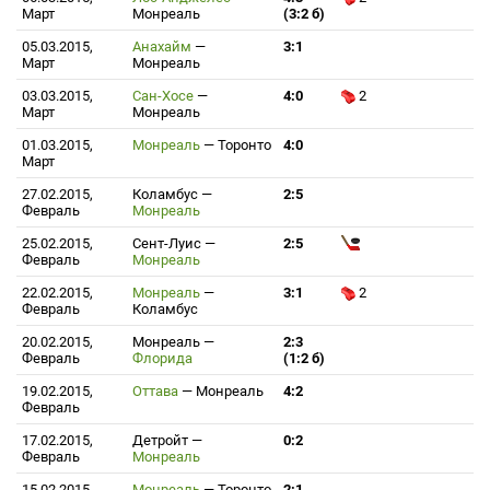
Март
Монреаль
(3:2 б)
05.03.2015,
Анахайм
—
3:1
Март
Монреаль
03.03.2015,
Сан-Хосе
—
4:0
2
Март
Монреаль
01.03.2015,
Монреаль
—
Торонто
4:0
Март
27.02.2015,
Коламбус
—
2:5
Февраль
Монреаль
25.02.2015,
Сент-Луис
—
2:5
Февраль
Монреаль
22.02.2015,
Монреаль
—
3:1
2
Февраль
Коламбус
20.02.2015,
Монреаль
—
2:3
Февраль
Флорида
(1:2 б)
19.02.2015,
Оттава
—
Монреаль
4:2
Февраль
17.02.2015,
Детройт
—
0:2
Февраль
Монреаль
15.02.2015,
Монреаль
—
Торонто
2:1