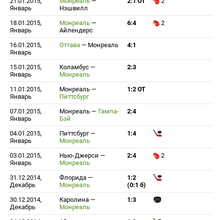
21.01.2015,
Монреаль
—
2:1 ОТ
2
Январь
Нэшвилл
18.01.2015,
Монреаль
—
6:4
2
Январь
Айлендерс
16.01.2015,
Оттава
—
Монреаль
4:1
Январь
15.01.2015,
Коламбус
—
2:3
Январь
Монреаль
11.01.2015,
Монреаль
—
1:2 ОТ
Январь
Питтсбург
07.01.2015,
Монреаль
—
Тампа-
2:4
Январь
Бэй
04.01.2015,
Питтсбург
—
1:4
Январь
Монреаль
03.01.2015,
Нью-Джерси
—
2:4
2
Январь
Монреаль
31.12.2014,
Флорида
—
1:2
Декабрь
Монреаль
(0:1 б)
30.12.2014,
Каролина
—
1:3
Декабрь
Монреаль