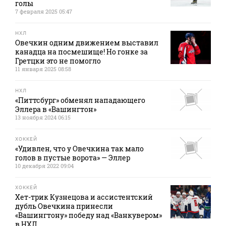
голы
7 февраля 2025 05:47
НХЛ
Овечкин одним движением выставил
канадца на посмешище! Но гонке за
Гретцки это не помогло
11 января 2025 08:58
НХЛ
«Питтсбург» обменял нападающего
Эллера в «Вашингтон»
13 ноября 2024 06:15
ХОККЕЙ
«Удивлен, что у Овечкина так мало
голов в пустые ворота» — Эллер
10 декабря 2022 09:04
ХОККЕЙ
Хет-трик Кузнецова и ассистентский
дубль Овечкина принесли
«Вашингтону» победу над «Ванкувером»
в НХЛ