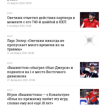
12 марта 2022 08:55
НХЛ
Овечкин отметил действия партнера в
моменте с его 740-й шайбой в НХЛ
5 ноября 2021 10:41
НХЛ
Ларс Эллер: «Овечкин никогда не
пропускает много времени из-за
травмы»
11 октября 2021 08:46
НХЛ
«Вашингтон» обыграл «Нью-Джерси» и
поднялся на 1-е место Восточного
дивизиона
27 февраля 2021 23:46
НХЛ
Игрок «Вашингтона» — о Ковальчуке:
«Илья по-прежнему любит эту игру,
словно ему всё ещё 18 лет»