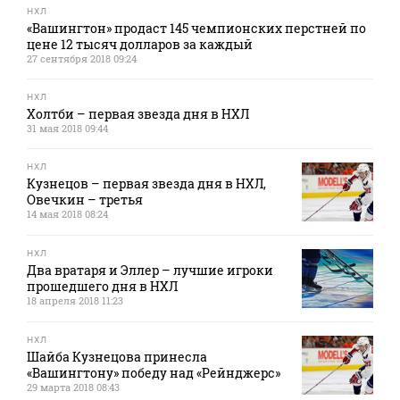
НХЛ
«Вашингтон» продаст 145 чемпионских перстней по
цене 12 тысяч долларов за каждый
27 сентября 2018 09:24
НХЛ
Холтби – первая звезда дня в НХЛ
31 мая 2018 09:44
НХЛ
Кузнецов – первая звезда дня в НХЛ,
Овечкин – третья
14 мая 2018 08:24
НХЛ
Два вратаря и Эллер – лучшие игроки
прошедшего дня в НХЛ
18 апреля 2018 11:23
НХЛ
Шайба Кузнецова принесла
«Вашингтону» победу над «Рейнджерс»
29 марта 2018 08:43