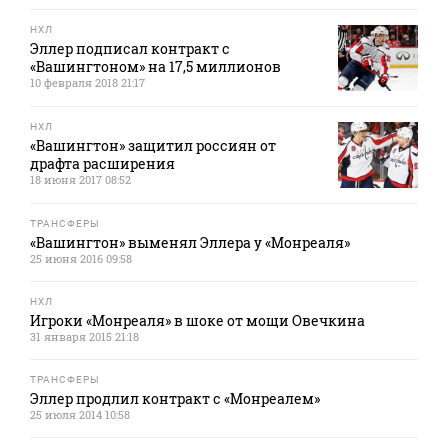
НХЛ
Эллер подписал контракт с
«Вашингтоном» на 17,5 миллионов
10 февраля 2018 21:17
НХЛ
«Вашингтон» защитил россиян от
драфта расширения
18 июня 2017 08:52
ТРАНСФЕРЫ
«Вашингтон» выменял Эллера у «Монреаля»
25 июня 2016 09:58
НХЛ
Игроки «Монреаля» в шоке от мощи Овечкина
31 января 2015 21:18
ТРАНСФЕРЫ
Эллер продлил контракт с «Монреалем»
25 июля 2014 10:58