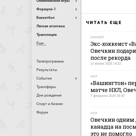
Олимпийские игры
Формула-1
Баскетбол
ЧИТАТЬ ЕЩЕ
Легкая атлетика
Трансляции
ХОККЕЙ
Экс‑хоккеист «В
Еще...
Овечкин подари
после рекорда
Телепрограмма
13 июля 2025 14:32
Результаты
НХЛ
События
«Вашингтон» пе
Трансферы
матче НХЛ, Ове
Дни рождения
7 февраля 2025 05:47
Спорт и бизнес
Форум
НХЛ
Овечкин одним
канадца на посм
это не помогло