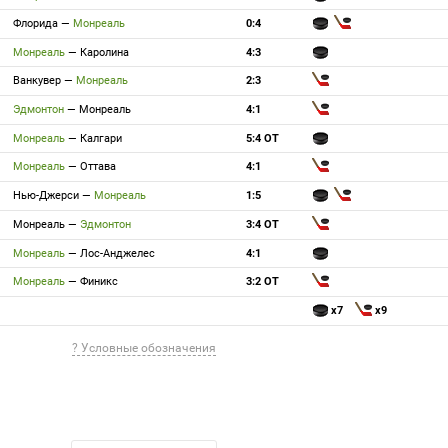
Флорида
—
Монреаль
0:4
Монреаль
—
Каролина
4:3
Ванкувер
—
Монреаль
2:3
Эдмонтон
—
Монреаль
4:1
Монреаль
—
Калгари
5:4 ОТ
Монреаль
—
Оттава
4:1
Нью-Джерси
—
Монреаль
1:5
Монреаль
—
Эдмонтон
3:4 ОТ
Монреаль
—
Лос-Анджелес
4:1
Монреаль
—
Финикс
3:2 ОТ
x7
x9
? Условные обозначения