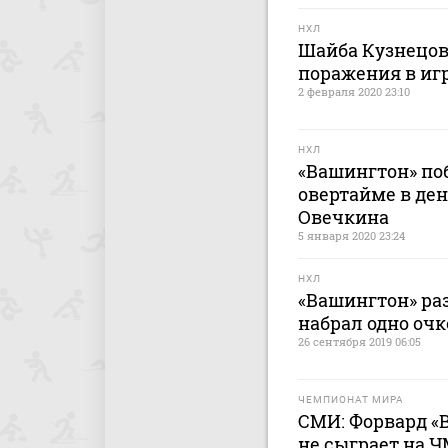
НХЛ
Шайба Кузнецов
поражения в игр
2 февраля 2020 23:10
НХЛ
«Вашингтон» поб
овертайме в де
Овечкина
5 января 2020 23:24
НХЛ
«Вашингтон» ра
набрал одно очк
26 сентября 2019 06:05
ЧЕМПИОНАТ МИРА
СМИ: Форвард «
не сыграет на Ч