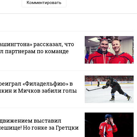
Комментировать
ашингтона» рассказал, что
л партнерам по команде
реиграл «Филадельфию» в
чкин и Мичков забили голы
 движением выставил
ешище! Но гонке за Гретцки