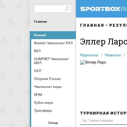
Главная
ГЛАВНАЯ
РЕЗУЛ
Хоккей
Эллер Лар
Фонбет Чемпионат КХЛ
ВХЛ
Карточка
Новости
OLIMPBET Чемпионат
МХЛ
НХЛ
Сборная России
Чемпионат мира
МЧМ
Кубок мира
Трансферы
ТУРНИРНАЯ ИСТОР
Год. Турнир, команда
Запад