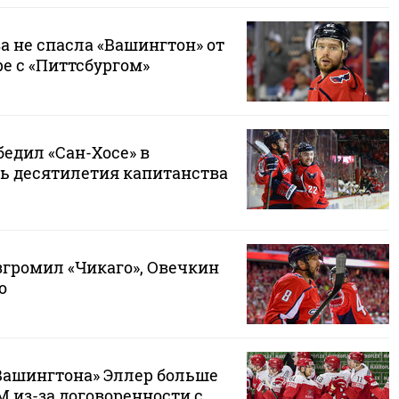
а не спасла «Вашингтон» от
е с «Питтсбургом»
едил «Сан-Хосе» в
нь десятилетия капитанства
згромил «Чикаго», Овечкин
о
Вашингтона» Эллер больше
М из-за договоренности с