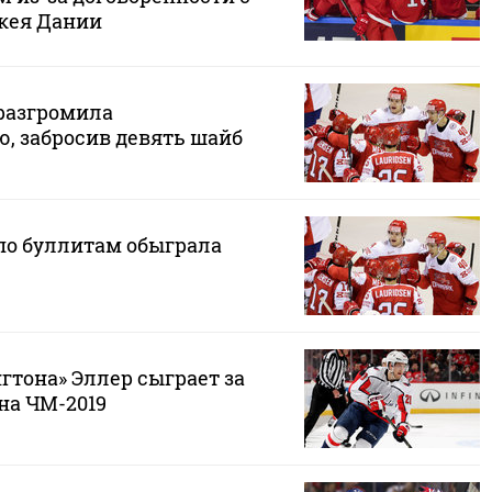
кея Дании
разгромила
, забросив девять шайб
по буллитам обыграла
гтона» Эллер сыграет за
на ЧМ-2019