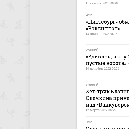
11 января 2025 08:58
НХЛ
«Питтсбург» об
«Вашингтон»
13 ноября 2024 06:15
ХОККЕЙ
«Удивлен, что у
пустые ворота» 
10 декабря 2022 09:04
ХОККЕЙ
Хет-трик Кузнец
Овечкина прине
над «Ванкуверо
12 марта 2022 08:55
НХЛ
Овечкин отмети