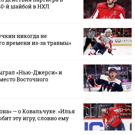
40-й шайбой в НХЛ
ечкин никогда не
го времени из-за травмы»
ыграл «Нью-Джерси» и
 место Восточного
на» — о Ковальчуке: «Илья
ит эту игру, словно ему