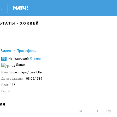
ЬТАТЫ
ХОККЕЙ
с
Видео
Трансферы
89
Нападающий,
Оттава
Дания
Имя:
Эллер Ларс
/ Lars Eller
Дата рождения:
08.05.1989
Рост:
185
Вес:
90
ИЯ
М
Г
П
Штр