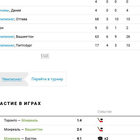
4
0
0
0
ужчины
, Дания
4
0
0
4
емпионат
, Оттава
68
5
10
10
он
9
0
1
2
емпионат
, Вашингтон
63
6
9
26
емпионат
, Питтсбург
17
4
3
10
ЕЩЕ
Чемпионат
Перейти в турнир
ЧАСТИЕ В ИГРАХ
События
Торонто
—
Монреаль
1:4
Монреаль
—
Вашингтон
2:4
Монреаль
—
Бостон
4:1
x2