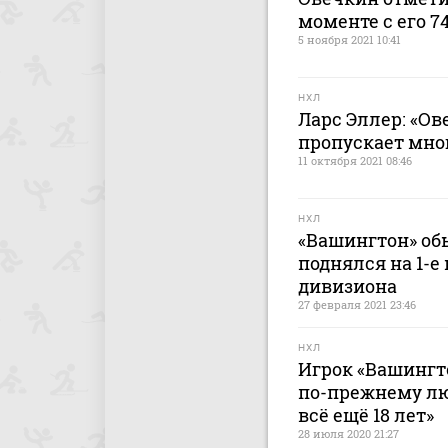
моменте с его 7
5 ноября 2021 10:41
НХЛ
Ларс Эллер: «Ов
пропускает мно
11 октября 2021 08:46
НХЛ
«Вашингтон» об
поднялся на 1-е
дивизиона
27 февраля 2021 23:46
НХЛ
Игрок «Вашингто
по-прежнему люб
всё ещё 18 лет»
28 июля 2020 21:27