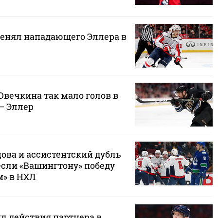
менял нападающего Эллера в
 Овечкина так мало голов в
— Эллер
ова и ассистентский дубль
сли «Вашингтону» победу
м» в НХЛ
л действия партнера в