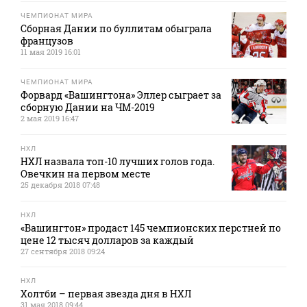
ЧЕМПИОНАТ МИРА
Сборная Дании по буллитам обыграла
французов
11 мая 2019 16:01
ЧЕМПИОНАТ МИРА
Форвард «Вашингтона» Эллер сыграет за
сборную Дании на ЧМ-2019
2 мая 2019 16:47
НХЛ
НХЛ назвала топ-10 лучших голов года.
Овечкин на первом месте
25 декабря 2018 07:48
НХЛ
«Вашингтон» продаст 145 чемпионских перстней по
цене 12 тысяч долларов за каждый
27 сентября 2018 09:24
НХЛ
Холтби – первая звезда дня в НХЛ
31 мая 2018 09:44