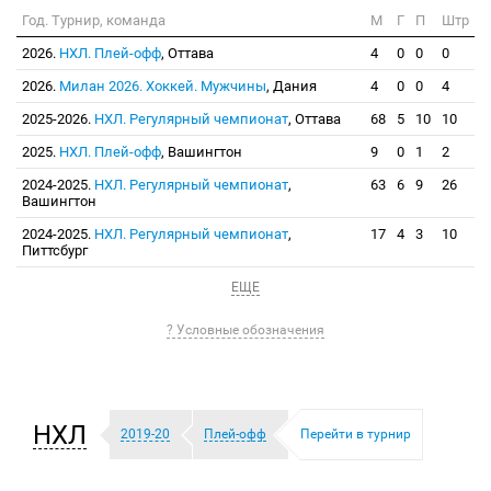
Год. Турнир, команда
М
Г
П
Штр
2026.
НХЛ. Плей-офф
, Оттава
4
0
0
0
2026.
Милан 2026. Хоккей. Мужчины
, Дания
4
0
0
4
2025-2026.
НХЛ. Регулярный чемпионат
, Оттава
68
5
10
10
2025.
НХЛ. Плей-офф
, Вашингтон
9
0
1
2
2024-2025.
НХЛ. Регулярный чемпионат
,
63
6
9
26
Вашингтон
2024-2025.
НХЛ. Регулярный чемпионат
,
17
4
3
10
Питтсбург
ЕЩЕ
? Условные обозначения
НХЛ
2019-20
Плей-офф
Перейти в турнир