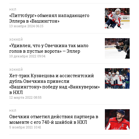
НХЛ
«Питтсбург» обменял нападающего
Эллера в «Вашингтон»
13 ноября 2024 06:15
ХОККЕЙ
«Удивлен, что у Овечкина так мало
голов в пустые ворота» — Эллер
10 декабря 2022 09:04
ХОККЕЙ
Хет-трик Кузнецова и ассистентский
дубль Овечкина принесли
«Вашингтону» победу над «Ванкувером»
в НХЛ
12 марта 2022 08:55
НХЛ
Овечкин отметил действия партнера в
моменте с его 740-й шайбой в НХЛ
5 ноября 2021 10:41