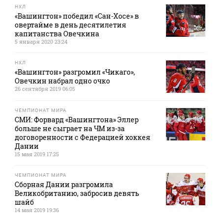
НХЛ
«Вашингтон» победил «Сан-Хосе» в
овертайме в день десятилетия
капитанства Овечкина
5 января 2020 23:24
НХЛ
«Вашингтон» разгромил «Чикаго»,
Овечкин набрал одно очко
26 сентября 2019 06:05
ЧЕМПИОНАТ МИРА
СМИ: Форвард «Вашингтона» Эллер
больше не сыграет на ЧМ из-за
договоренности с Федерацией хоккея
Дании
15 мая 2019 17:25
ЧЕМПИОНАТ МИРА
Сборная Дании разгромила
Великобританию, забросив девять
шайб
14 мая 2019 19:36