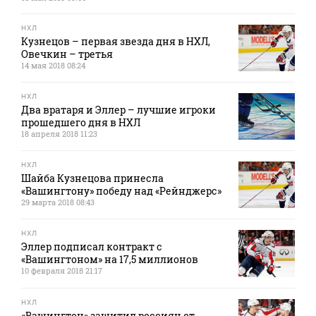
НХЛ
Кузнецов – первая звезда дня в НХЛ,
Овечкин – третья
14 мая 2018 08:24
НХЛ
Два вратаря и Эллер – лучшие игроки
прошедшего дня в НХЛ
18 апреля 2018 11:23
НХЛ
Шайба Кузнецова принесла
«Вашингтону» победу над «Рейнджерс»
29 марта 2018 08:43
НХЛ
Эллер подписал контракт с
«Вашингтоном» на 17,5 миллионов
10 февраля 2018 21:17
НХЛ
«Вашингтон» защитил россиян от