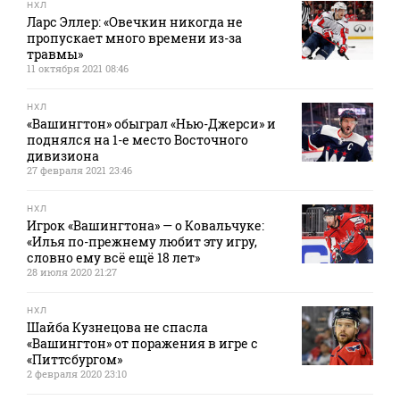
НХЛ
Ларс Эллер: «Овечкин никогда не
пропускает много времени из-за
травмы»
11 октября 2021 08:46
НХЛ
«Вашингтон» обыграл «Нью-Джерси» и
поднялся на 1-е место Восточного
дивизиона
27 февраля 2021 23:46
НХЛ
Игрок «Вашингтона» — о Ковальчуке:
«Илья по-прежнему любит эту игру,
словно ему всё ещё 18 лет»
28 июля 2020 21:27
НХЛ
Шайба Кузнецова не спасла
«Вашингтон» от поражения в игре с
«Питтсбургом»
2 февраля 2020 23:10