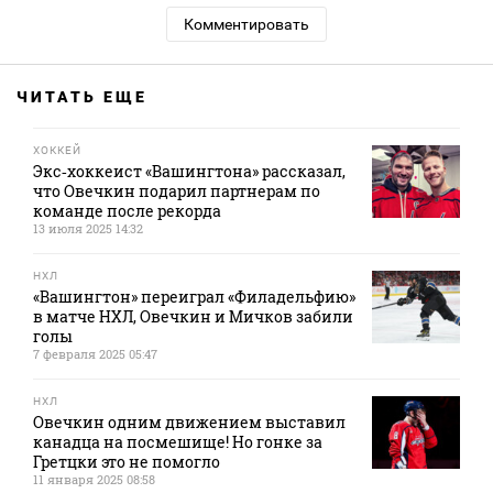
Комментировать
ЧИТАТЬ ЕЩЕ
ХОККЕЙ
Экс‑хоккеист «Вашингтона» рассказал,
что Овечкин подарил партнерам по
команде после рекорда
13 июля 2025 14:32
НХЛ
«Вашингтон» переиграл «Филадельфию»
в матче НХЛ, Овечкин и Мичков забили
голы
7 февраля 2025 05:47
НХЛ
Овечкин одним движением выставил
канадца на посмешище! Но гонке за
Гретцки это не помогло
11 января 2025 08:58