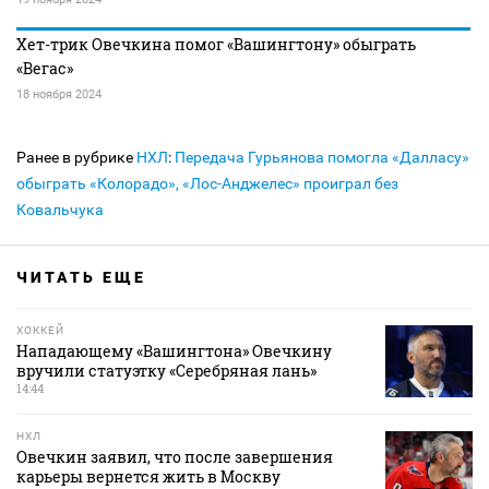
Хет-трик Овечкина помог «Вашингтону» обыграть
«Вегас»
18 ноября 2024
Ранее в рубрике
НХЛ
:
Передача Гурьянова помогла «Далласу»
обыграть «Колорадо», «Лос-Анджелес» проиграл без
Ковальчука
ЧИТАТЬ ЕЩЕ
ХОККЕЙ
Нападающему «Вашингтона» Овечкину
вручили статуэтку «Серебряная лань»
14:44
НХЛ
Овечкин заявил, что после завершения
карьеры вернется жить в Москву