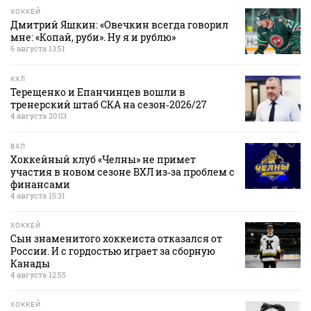
ХОККЕЙ
Дмитрий Яшкин: «Овечкин всегда говорил
мне: «Копай, руби». Ну я и рублю»
6 августа 13:51
КХЛ
Терещенко и Епанчинцев вошли в
тренерский штаб СКА на сезон‑2026/27
4 августа 20:03
ВХЛ
Хоккейный клуб «Челны» не примет
участия в новом сезоне ВХЛ из‑за проблем с
финансами
4 августа 15:31
ХОККЕЙ
Сын знаменитого хоккеиста отказался от
России. И с гордостью играет за сборную
Канады
4 августа 12:55
ХОККЕЙ