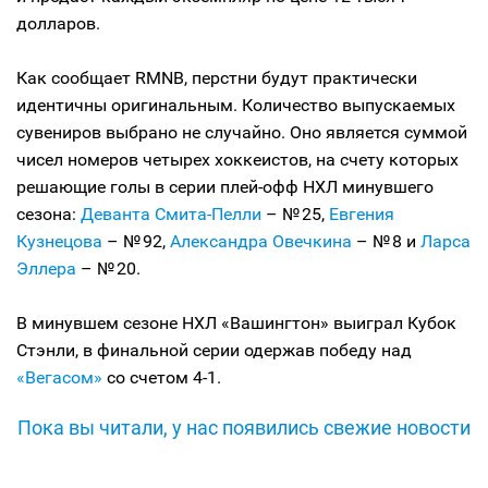
долларов.
Как сообщает RMNB, перстни будут практически
идентичны оригинальным. Количество выпускаемых
сувениров выбрано не случайно. Оно является суммой
чисел номеров четырех хоккеистов, на счету которых
решающие голы в серии плей-офф НХЛ минувшего
сезона:
Деванта Смита-Пелли
– № 25,
Евгения
Кузнецова
– № 92,
Александра Овечкина
– № 8 и
Ларса
Эллера
– № 20.
В минувшем сезоне НХЛ «Вашингтон» выиграл Кубок
Стэнли, в финальной серии одержав победу над
«Вегасом»
со счетом 4-1.
Пока вы читали, у нас появились свежие новости