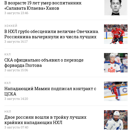
В возрасте 19 лет умер воспитанник
«Салавата Юлаева» Ханов
3 августа 23:46
ХОККЕЙ
В НХЛ грубо обесценили величие Овечкина.
Россиянина вычеркнули из числа лучших
3 августа 16:17
КХЛ
СКА официально объявил о переходе
форварда Глотова
3 августа 15:06
КХЛ
Нападающий Мамин подписал контракт с
ЦСКА
3 августа 14:20
НХЛ
Двое россиян вошли в тройку лучших
крайних нападающих НХЛ
3 августа 07:40