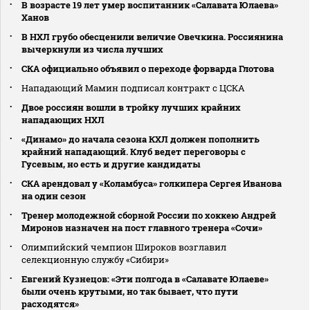
В возрасте 19 лет умер воспитанник «Салавата Юлаева»
Ханов
В НХЛ грубо обесценили величие Овечкина. Россиянина
вычеркнули из числа лучших
СКА официально объявил о переходе форварда Глотова
Нападающий Мамин подписал контракт с ЦСКА
Двое россиян вошли в тройку лучших крайних
нападающих НХЛ
«Динамо» до начала сезона КХЛ должен пополнить
крайний нападающий. Клуб ведет переговоры с
Гусевым, но есть и другие кандидаты
СКА арендовал у «Коламбуса» голкипера Сергея Иванова
на один сезон
Тренер молодежной сборной России по хоккею Андрей
Миронов назначен на пост главного тренера «Сочи»
Олимпийский чемпион Широков возглавил
селекционную службу «Сибири»
Евгений Кузнецов: «Эти полгода в «Салавате Юлаеве»
были очень крутыми, но так бывает, что пути
расходятся»