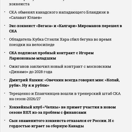
хоккеиста
СКА обменял канадского нападающего Бландизи в
«Салават Юлаев»
Экс‑хоккеист «Вегаса» и «Калгари» Мироманов перешел в
СКА
Обладатель Кубка Стэнли Хара сбил бегуна во время
поездки на велосипеде
СКА подписал пробный контракт с Игорем
Ларионовым‑младшим
Ожиганов заключил новый контракт с московским
«Динамо» до 2028 года
Дмитрий Яшкин: «Овечкин всегда говорил мне: «Копай,
руби». Ну я и рублю»
Терещенко и Епанчинцев вошли в тренерский штаб СКА
на сезон‑2026/27
Хоккейный клуб «Челны» не примет участия в новом
сезоне ВХЛ из‑за проблем с финансами
Сын знаменитого хоккеиста отказался от России. И с
гордостью играет за сборную Канады