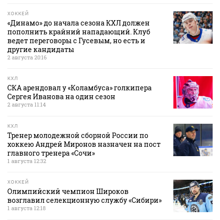
ХОККЕЙ
«Динамо» до начала сезона КХЛ должен
пополнить крайний нападающий. Клуб
ведет переговоры с Гусевым, но есть и
другие кандидаты
2 августа 20:16
КХЛ
СКА арендовал у «Коламбуса» голкипера
Сергея Иванова на один сезон
2 августа 11:14
КХЛ
Тренер молодежной сборной России по
хоккею Андрей Миронов назначен на пост
главного тренера «Сочи»
1 августа 12:32
ХОККЕЙ
Олимпийский чемпион Широков
возглавил селекционную службу «Сибири»
1 августа 12:18