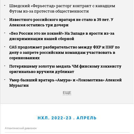
Шведский «Ферьестад» расторг контракт с канадцем
Футом из‑за протестов общественности
Известного российского вратаря не стало в 39 лет. У
Алексея остались три дочери
«Без России это не хоккей!» На Западе в ярости из-за
дискриминации нашей сборной
CAS продолжает разбирательство между ФХР и IIHF по
делу о запрете российским командам участвовать в
соревнованиях
Потерявшему золотую медаль ЧМ финскому хоккеисту
оригинально вручили дубликат
Умер бывший вратарь «Амура» и «Локомотива» Алексей
Мурыгин
ЕЩЕ
НХЛ. 2022-23 . АПРЕЛЬ
Атлантический дивизион