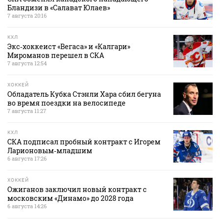
Бландизи в «Салават Юлаев»
7 августа 20:16
КХЛ
Экс‑хоккеист «Вегаса» и «Калгари»
Мироманов перешел в СКА
7 августа 12:54
ХОККЕЙ
Обладатель Кубка Стэнли Хара сбил бегуна
во время поездки на велосипеде
7 августа 11:27
КХЛ
СКА подписал пробный контракт с Игорем
Ларионовым‑младшим
6 августа 17:26
ХОККЕЙ
Ожиганов заключил новый контракт с
московским «Динамо» до 2028 года
6 августа 14:26