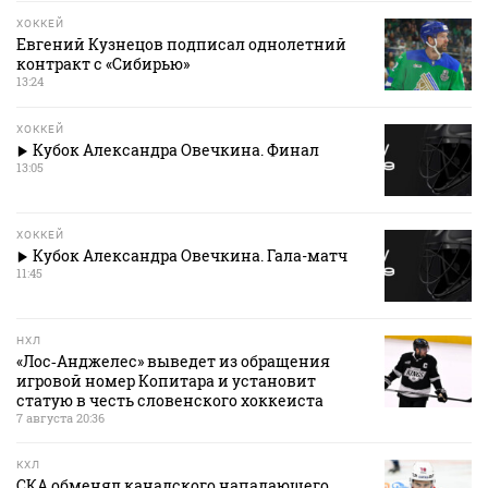
ХОККЕЙ
Евгений Кузнецов подписал однолетний
контракт с «Сибирью»
13:24
ХОККЕЙ
Кубок Александра Овечкина. Финал
13:05
ХОККЕЙ
Кубок Александра Овечкина. Гала-матч
11:45
НХЛ
«Лос‑Анджелес» выведет из обращения
игровой номер Копитара и установит
статую в честь словенского хоккеиста
7 августа 20:36
КХЛ
СКА обменял канадского нападающего