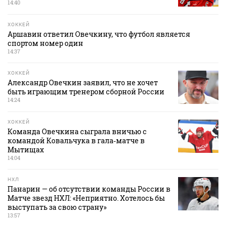
14:40
ХОККЕЙ
Аршавин ответил Овечкину, что футбол является
спортом номер один
14:37
ХОККЕЙ
Александр Овечкин заявил, что не хочет
быть играющим тренером сборной России
14:24
ХОККЕЙ
Команда Овечкина сыграла вничью с
командой Ковальчука в гала‑матче в
Мытищах
14:04
НХЛ
Панарин — об отсутствии команды России в
Матче звезд НХЛ: «Неприятно. Хотелось бы
выступать за свою страну»
13:57