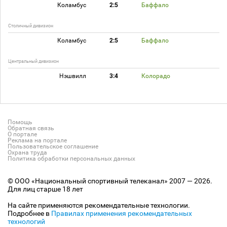
Коламбус
2:5
Баффало
Столичный дивизион
Коламбус
2:5
Баффало
Центральный дивизион
Нэшвилл
3:4
Колорадо
Помощь
Обратная связь
О портале
Реклама на портале
Пользовательское соглашение
Охрана труда
Политика обработки персональных данных
© ООО «Национальный спортивный телеканал» 2007 — 2026.
Для лиц старше 18 лет
На сайте применяются рекомендательные технологии.
Подробнее в
Правилах применения рекомендательных
технологий