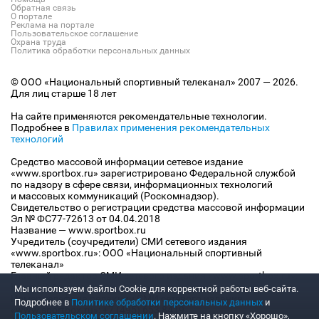
Обратная связь
О портале
Реклама на портале
Пользовательское соглашение
Охрана труда
Политика обработки персональных данных
© ООО «Национальный спортивный телеканал» 2007 — 2026.
Для лиц старше 18 лет
На сайте применяются рекомендательные технологии.
Подробнее в
Правилах применения рекомендательных
технологий
Средство массовой информации сетевое издание
«www.sportbox.ru» зарегистрировано Федеральной службой
по надзору в сфере связи, информационных технологий
и массовых коммуникаций (Роскомнадзор).
Свидетельство о регистрации средства массовой информации
Эл № ФС77-72613 от 04.04.2018
Название — www.sportbox.ru
Учредитель (соучредители) СМИ сетевого издания
«www.sportbox.ru»: ООО «Национальный спортивный
телеканал»
Главный редактор СМИ сетевого издания «www.sportbox.ru»:
Конов В.А.
Мы используем файлы Сookie для корректной работы веб-сайта.
Номер телефона редакции СМИ сетевого издания
Подробнее в
Политике обработки персональных данных
и
«www.sportbox.ru»: +7 (495) 653 8419
Пользовательском соглашении
. Нажмите на кнопку «Хорошо»,