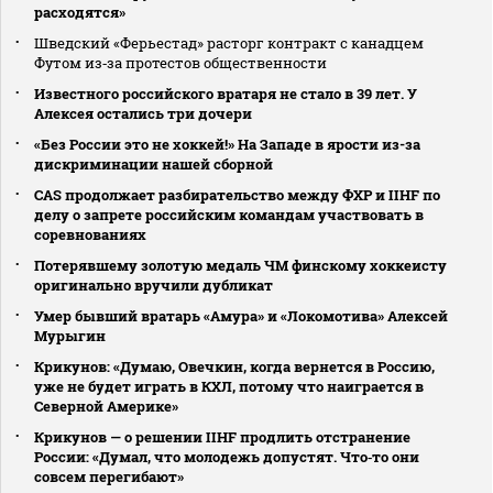
расходятся»
Шведский «Ферьестад» расторг контракт с канадцем
Футом из‑за протестов общественности
Известного российского вратаря не стало в 39 лет. У
Алексея остались три дочери
«Без России это не хоккей!» На Западе в ярости из-за
дискриминации нашей сборной
CAS продолжает разбирательство между ФХР и IIHF по
делу о запрете российским командам участвовать в
соревнованиях
Потерявшему золотую медаль ЧМ финскому хоккеисту
оригинально вручили дубликат
Умер бывший вратарь «Амура» и «Локомотива» Алексей
Мурыгин
Крикунов: «Думаю, Овечкин, когда вернется в Россию,
уже не будет играть в КХЛ, потому что наиграется в
Северной Америке»
Крикунов — о решении IIHF продлить отстранение
России: «Думал, что молодежь допустят. Что‑то они
совсем перегибают»