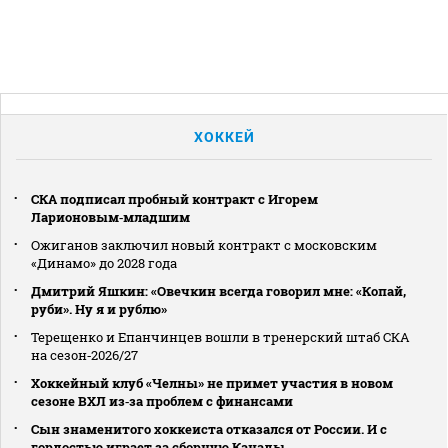
ХОККЕЙ
СКА подписал пробный контракт с Игорем
Ларионовым‑младшим
Ожиганов заключил новый контракт с московским
«Динамо» до 2028 года
Дмитрий Яшкин: «Овечкин всегда говорил мне: «Копай,
руби». Ну я и рублю»
Терещенко и Епанчинцев вошли в тренерский штаб СКА
на сезон‑2026/27
Хоккейный клуб «Челны» не примет участия в новом
сезоне ВХЛ из‑за проблем с финансами
Сын знаменитого хоккеиста отказался от России. И с
гордостью играет за сборную Канады