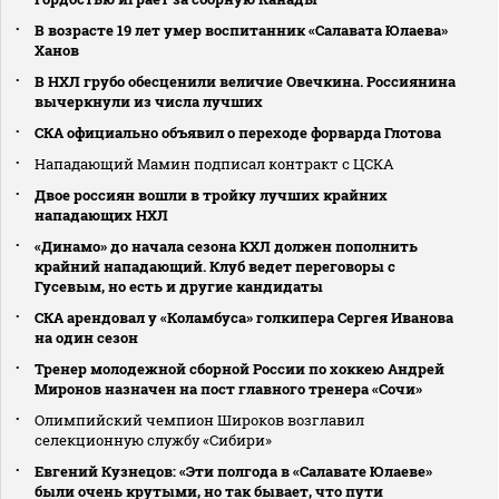
В возрасте 19 лет умер воспитанник «Салавата Юлаева»
Ханов
В НХЛ грубо обесценили величие Овечкина. Россиянина
вычеркнули из числа лучших
СКА официально объявил о переходе форварда Глотова
Нападающий Мамин подписал контракт с ЦСКА
Двое россиян вошли в тройку лучших крайних
нападающих НХЛ
«Динамо» до начала сезона КХЛ должен пополнить
крайний нападающий. Клуб ведет переговоры с
Гусевым, но есть и другие кандидаты
СКА арендовал у «Коламбуса» голкипера Сергея Иванова
на один сезон
Тренер молодежной сборной России по хоккею Андрей
Миронов назначен на пост главного тренера «Сочи»
Олимпийский чемпион Широков возглавил
селекционную службу «Сибири»
Евгений Кузнецов: «Эти полгода в «Салавате Юлаеве»
были очень крутыми, но так бывает, что пути