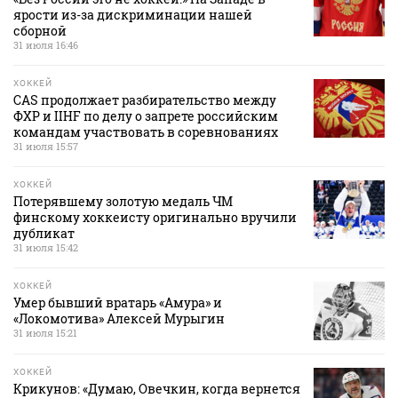
ярости из-за дискриминации нашей
сборной
31 июля 16:46
ХОККЕЙ
CAS продолжает разбирательство между
ФХР и IIHF по делу о запрете российским
командам участвовать в соревнованиях
31 июля 15:57
ХОККЕЙ
Потерявшему золотую медаль ЧМ
финскому хоккеисту оригинально вручили
дубликат
31 июля 15:42
ХОККЕЙ
Умер бывший вратарь «Амура» и
«Локомотива» Алексей Мурыгин
31 июля 15:21
ХОККЕЙ
Крикунов: «Думаю, Овечкин, когда вернется