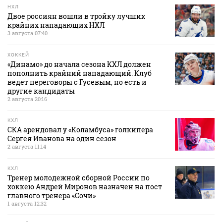
НХЛ
Двое россиян вошли в тройку лучших
крайних нападающих НХЛ
3 августа 07:40
ХОККЕЙ
«Динамо» до начала сезона КХЛ должен
пополнить крайний нападающий. Клуб
ведет переговоры с Гусевым, но есть и
другие кандидаты
2 августа 20:16
КХЛ
СКА арендовал у «Коламбуса» голкипера
Сергея Иванова на один сезон
2 августа 11:14
КХЛ
Тренер молодежной сборной России по
хоккею Андрей Миронов назначен на пост
главного тренера «Сочи»
1 августа 12:32