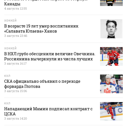
Канады
4 августа 12:55
ХОККЕЙ
В возрасте 19 лет умер воспитанник
«Салавата Юлаева» Ханов
3 августа 23:46
ХОККЕЙ
В НХЛ грубо обесценили величие Овечкина.
Россиянина вычеркнули из числа лучших
3 августа 16:17
КХЛ
СКА официально объявил о переходе
форварда Глотова
3 августа 15:06
КХЛ
Нападающий Мамин подписал контракт с
ЦСКА
3 августа 14:20