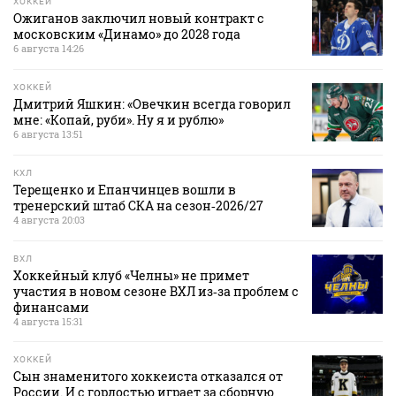
ХОККЕЙ
Ожиганов заключил новый контракт с
московским «Динамо» до 2028 года
6 августа 14:26
ХОККЕЙ
Дмитрий Яшкин: «Овечкин всегда говорил
мне: «Копай, руби». Ну я и рублю»
6 августа 13:51
КХЛ
Терещенко и Епанчинцев вошли в
тренерский штаб СКА на сезон‑2026/27
4 августа 20:03
ВХЛ
Хоккейный клуб «Челны» не примет
участия в новом сезоне ВХЛ из‑за проблем с
финансами
4 августа 15:31
ХОККЕЙ
Сын знаменитого хоккеиста отказался от
России. И с гордостью играет за сборную