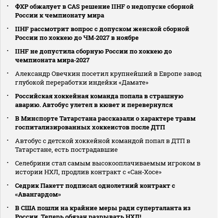
ФХР обжалует в CAS решение IIHF о недопуске сборной
России к чемпионату мира
IIHF рассмотрит вопрос с допуском женской сборной
России по хоккею до ЧМ‑2027 в ноябре
IIHF не допустила сборную России по хоккею до
чемпионата мира‑2027
Александр Овечкин посетил крупнейший в Европе завод
глубокой переработки индейки «Дамате»
Российская хоккейная команда попала в страшную
аварию. Автобус улетел в кювет и перевернулся
В Минспорте Татарстана рассказали о характере травм
госпитализированных хоккеистов после ДТП
Автобус с детской хоккейной командой попал в ДТП в
Татарстане, есть пострадавшие
Селебрини стал самым высокооплачиваемым игроком в
истории НХЛ, продлив контракт с «Сан‑Хосе»
Седрик Пакетт подписал однолетний контракт с
«Авангардом»
В США пошли на крайние меры ради суперталанта из
России. Теперь обязан разрывать НХЛ!