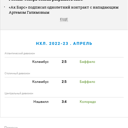
«Ак Барс» подписал однолетний контракт с нападающим
Артемом Галимовым
ЕЩЕ
НХЛ. 2022-23 . АПРЕЛЬ
Атлантический дивизион
Коламбус
2:5
Баффало
Столичный дивизион
Коламбус
2:5
Баффало
Центральный дивизион
Нэшвилл
3:4
Колорадо
Помощь