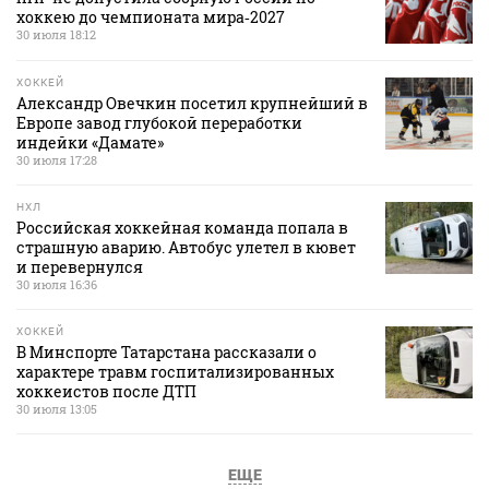
хоккею до чемпионата мира‑2027
30 июля 18:12
ХОККЕЙ
Александр Овечкин посетил крупнейший в
Европе завод глубокой переработки
индейки «Дамате»
30 июля 17:28
НХЛ
Российская хоккейная команда попала в
страшную аварию. Автобус улетел в кювет
и перевернулся
30 июля 16:36
ХОККЕЙ
В Минспорте Татарстана рассказали о
характере травм госпитализированных
хоккеистов после ДТП
30 июля 13:05
ЕЩЕ