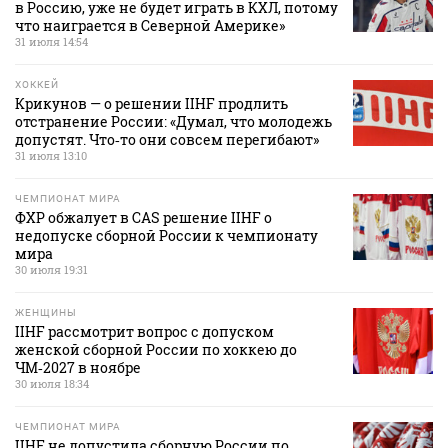
в Россию, уже не будет играть в КХЛ, потому
что наиграется в Северной Америке»
31 июля 14:54
ХОККЕЙ
Крикунов — о решении IIHF продлить
отстранение России: «Думал, что молодежь
допустят. Что‑то они совсем перегибают»
31 июля 13:10
ЧЕМПИОНАТ МИРА
ФХР обжалует в CAS решение IIHF о
недопуске сборной России к чемпионату
мира
30 июля 19:31
ЖЕНЩИНЫ
IIHF рассмотрит вопрос с допуском
женской сборной России по хоккею до
ЧМ‑2027 в ноябре
30 июля 18:34
ЧЕМПИОНАТ МИРА
IIHF не допустила сборную России по