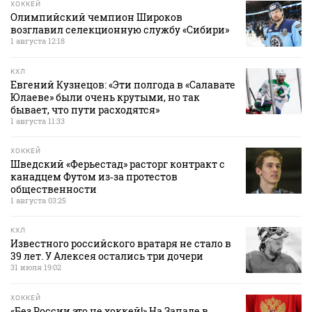
ХОККЕЙ
Олимпийский чемпион Широков
возглавил селекционную службу «Сибири»
1 августа 12:18
КХЛ
Евгений Кузнецов: «Эти полгода в «Салавате
Юлаеве» были очень крутыми, но так
бывает, что пути расходятся»
1 августа 11:33
ХОККЕЙ
Шведский «Ферьестад» расторг контракт с
канадцем Футом из‑за протестов
общественности
1 августа 03:25
КХЛ
Известного российского вратаря не стало в
39 лет. У Алексея остались три дочери
31 июля 19:02
ХОККЕЙ
«Без России это не хоккей!» На Западе в