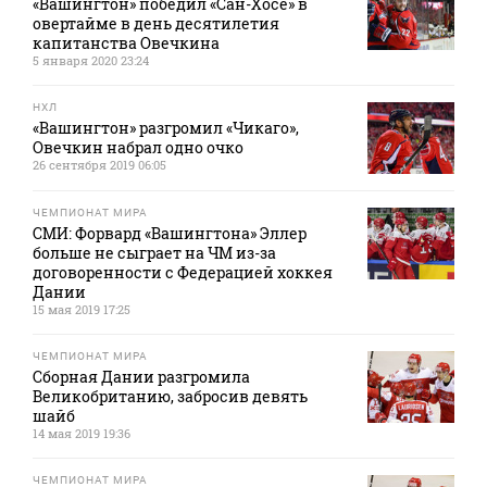
«Вашингтон» победил «Сан-Хосе» в
овертайме в день десятилетия
капитанства Овечкина
5 января 2020 23:24
НХЛ
«Вашингтон» разгромил «Чикаго»,
Овечкин набрал одно очко
26 сентября 2019 06:05
ЧЕМПИОНАТ МИРА
СМИ: Форвард «Вашингтона» Эллер
больше не сыграет на ЧМ из-за
договоренности с Федерацией хоккея
Дании
15 мая 2019 17:25
ЧЕМПИОНАТ МИРА
Сборная Дании разгромила
Великобританию, забросив девять
шайб
14 мая 2019 19:36
ЧЕМПИОНАТ МИРА