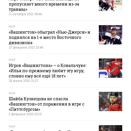
пропускает много времени из-за
травмы»
11 октября 2021 08:46
НХЛ
«Вашингтон» обыграл «Нью-Джерси» и
поднялся на 1-е место Восточного
дивизиона
27 февраля 2021 23:46
НХЛ
Игрок «Вашингтона» — о Ковальчуке:
«Илья по-прежнему любит эту игру,
словно ему всё ещё 18 лет»
28 июля 2020 21:27
НХЛ
Шайба Кузнецова не спасла
«Вашингтон» от поражения в игре с
«Питтсбургом»
2 февраля 2020 23:10
НХЛ