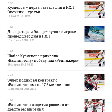
НХЛ
Кузнецов – первая звезда дня в НХЛ,
Овечкин – третья
14 мая 2018 08:24
НХЛ
Два вратаря и Эллер – лучшие игроки
прошедшего дня в НХЛ
18 апреля 2018 11:23
НХЛ
Шайба Кузнецова принесла
«Вашингтону» победу над «Рейнджерс»
29 марта 2018 08:43
НХЛ
Эллер подписал контракт с
«Вашингтоном» на 17,5 миллионов
10 февраля 2018 21:17
НХЛ
«Вашингтон» защитил россиян от
драфта расширения