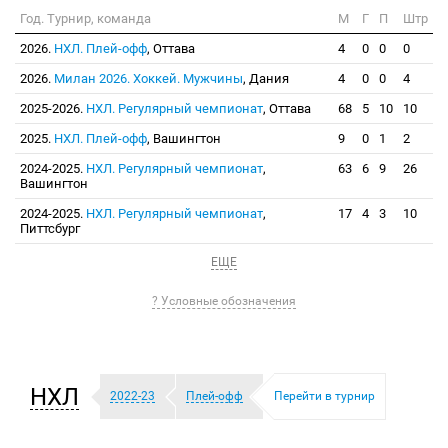
Год. Турнир, команда
М
Г
П
Штр
2026.
НХЛ. Плей-офф
, Оттава
4
0
0
0
2026.
Милан 2026. Хоккей. Мужчины
, Дания
4
0
0
4
2025-2026.
НХЛ. Регулярный чемпионат
, Оттава
68
5
10
10
2025.
НХЛ. Плей-офф
, Вашингтон
9
0
1
2
2024-2025.
НХЛ. Регулярный чемпионат
,
63
6
9
26
Вашингтон
2024-2025.
НХЛ. Регулярный чемпионат
,
17
4
3
10
Питтсбург
ЕЩЕ
? Условные обозначения
НХЛ
2022-23
Плей-офф
Перейти в турнир