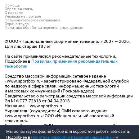
Помощь
Обратная связь
О портале
Реклама на портале
Пользовательское соглашение
Охрана труда
Политика обработки персональных данных
© ООО «Национальный спортивный телеканал» 2007 — 2026.
Для лиц старше 18 лет
На сайте применяются рекомендательные технологии.
Подробнее в
Правилах применения рекомендательных
технологий
Средство массовой информации сетевое издание
«www.sportbox.ru» зарегистрировано Федеральной службой
по надзору в сфере связи, информационных технологий
и массовых коммуникаций (Роскомнадзор).
Свидетельство о регистрации средства массовой информации
Эл № ФС77-72613 от 04.04.2018
Название — www.sportbox.ru
Учредитель (соучредители) СМИ сетевого издания
«www.sportbox.ru»: ООО «Национальный спортивный
телеканал»
Главный редактор СМИ сетевого издания «www.sportbox.ru»:
Конов В.А.
Мы используем файлы Сookie для корректной работы веб-сайта.
Номер телефона редакции СМИ сетевого издания
Подробнее в
Политике обработки персональных данных
и