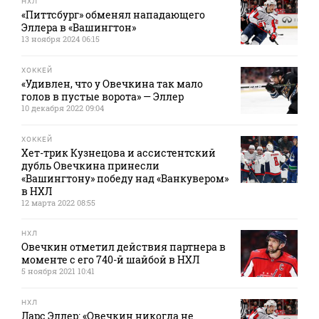
НХЛ
«Питтсбург» обменял нападающего
Эллера в «Вашингтон»
13 ноября 2024 06:15
ХОККЕЙ
«Удивлен, что у Овечкина так мало
голов в пустые ворота» — Эллер
10 декабря 2022 09:04
ХОККЕЙ
Хет-трик Кузнецова и ассистентский
дубль Овечкина принесли
«Вашингтону» победу над «Ванкувером»
в НХЛ
12 марта 2022 08:55
НХЛ
Овечкин отметил действия партнера в
моменте с его 740-й шайбой в НХЛ
5 ноября 2021 10:41
НХЛ
Ларс Эллер: «Овечкин никогда не