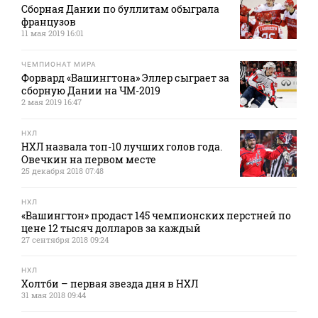
Сборная Дании по буллитам обыграла
французов
11 мая 2019 16:01
ЧЕМПИОНАТ МИРА
Форвард «Вашингтона» Эллер сыграет за
сборную Дании на ЧМ-2019
2 мая 2019 16:47
НХЛ
НХЛ назвала топ-10 лучших голов года.
Овечкин на первом месте
25 декабря 2018 07:48
НХЛ
«Вашингтон» продаст 145 чемпионских перстней по
цене 12 тысяч долларов за каждый
27 сентября 2018 09:24
НХЛ
Холтби – первая звезда дня в НХЛ
31 мая 2018 09:44