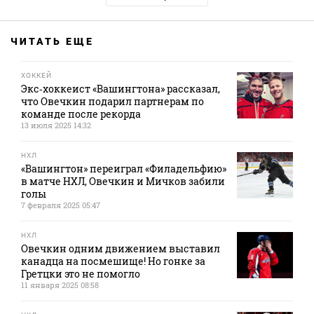
ЧИТАТЬ ЕЩЕ
ХОККЕЙ
Экс‑хоккеист «Вашингтона» рассказал,
что Овечкин подарил партнерам по
команде после рекорда
13 июля 2025 14:32
НХЛ
«Вашингтон» переиграл «Филадельфию»
в матче НХЛ, Овечкин и Мичков забили
голы
7 февраля 2025 05:47
НХЛ
Овечкин одним движением выставил
канадца на посмешище! Но гонке за
Гретцки это не помогло
11 января 2025 08:58