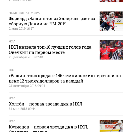
ЧЕМПИОНАТ МИРА
Форвард «Вашингтона» Эллер сыграет за
сборную Дании на ЧМ-2019
2 мая 2019 16:47
НХЛ
НХЛ назвала топ-10 лучших голов года.
Овечкин на первом месте
25 декабря 2018 07:48
НХЛ
«Вашингтон» продаст 145 чемпионских перстней по
цене 12 тысяч долларов за каждый
27 сентября 2018 09:24
НХЛ
Холтби – первая звезда дня в НХЛ
31 мая 2018 09:44
НХЛ
Кузнецов – первая звезда дня в НХЛ,