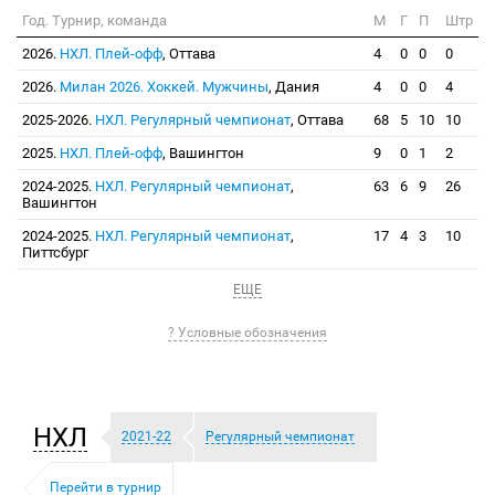
Год. Турнир, команда
М
Г
П
Штр
2026.
НХЛ. Плей-офф
, Оттава
4
0
0
0
2026.
Милан 2026. Хоккей. Мужчины
, Дания
4
0
0
4
2025-2026.
НХЛ. Регулярный чемпионат
, Оттава
68
5
10
10
2025.
НХЛ. Плей-офф
, Вашингтон
9
0
1
2
2024-2025.
НХЛ. Регулярный чемпионат
,
63
6
9
26
Вашингтон
2024-2025.
НХЛ. Регулярный чемпионат
,
17
4
3
10
Питтсбург
ЕЩЕ
? Условные обозначения
НХЛ
2021-22
Регулярный чемпионат
Перейти в турнир