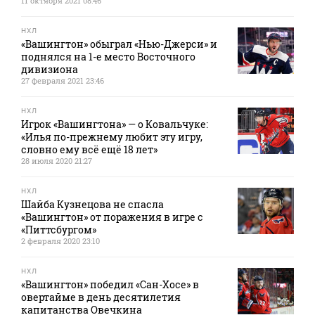
11 октября 2021 08:46
НХЛ
«Вашингтон» обыграл «Нью-Джерси» и
поднялся на 1-е место Восточного
дивизиона
27 февраля 2021 23:46
НХЛ
Игрок «Вашингтона» — о Ковальчуке:
«Илья по-прежнему любит эту игру,
словно ему всё ещё 18 лет»
28 июля 2020 21:27
НХЛ
Шайба Кузнецова не спасла
«Вашингтон» от поражения в игре с
«Питтсбургом»
2 февраля 2020 23:10
НХЛ
«Вашингтон» победил «Сан-Хосе» в
овертайме в день десятилетия
капитанства Овечкина