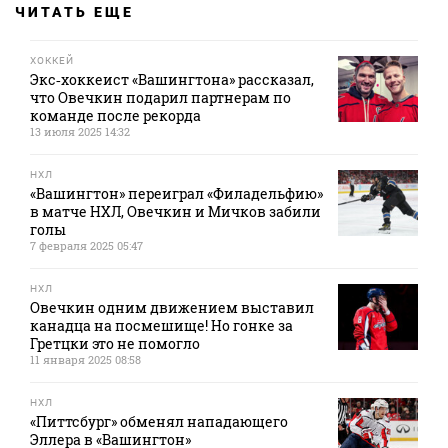
ЧИТАТЬ ЕЩЕ
ХОККЕЙ
Экс‑хоккеист «Вашингтона» рассказал,
что Овечкин подарил партнерам по
команде после рекорда
13 июля 2025 14:32
НХЛ
«Вашингтон» переиграл «Филадельфию»
в матче НХЛ, Овечкин и Мичков забили
голы
7 февраля 2025 05:47
НХЛ
Овечкин одним движением выставил
канадца на посмешище! Но гонке за
Гретцки это не помогло
11 января 2025 08:58
НХЛ
«Питтсбург» обменял нападающего
Эллера в «Вашингтон»