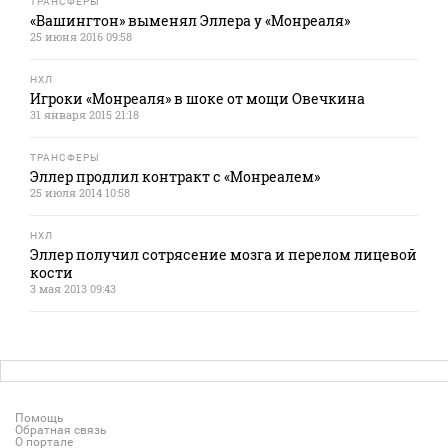
ТРАНСФЕРЫ
«Вашингтон» выменял Эллера у «Монреаля»
25 июня 2016 09:58
НХЛ
Игроки «Монреаля» в шоке от мощи Овечкина
31 января 2015 21:18
ТРАНСФЕРЫ
Эллер продлил контракт с «Монреалем»
25 июля 2014 10:58
НХЛ
Эллер получил сотрясение мозга и перелом лицевой
кости
3 мая 2013 09:43
Помощь
Обратная связь
О портале