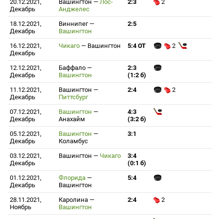
20.12.2021,
Вашингтон
—
Лос-
2:3
2
Декабрь
Анджелес
18.12.2021,
Виннипег
—
2:5
Декабрь
Вашингтон
16.12.2021,
Чикаго
—
Вашингтон
5:4 ОТ
2
Декабрь
12.12.2021,
Баффало
—
2:3
Декабрь
Вашингтон
(1:2 б)
11.12.2021,
Вашингтон
—
2:4
2
Декабрь
Питтсбург
07.12.2021,
Вашингтон
—
4:3
Декабрь
Анахайм
(3:2 б)
05.12.2021,
Вашингтон
—
3:1
Декабрь
Коламбус
03.12.2021,
Вашингтон
—
Чикаго
3:4
Декабрь
(0:1 б)
01.12.2021,
Флорида
—
5:4
Декабрь
Вашингтон
28.11.2021,
Каролина
—
2:4
2
Ноябрь
Вашингтон