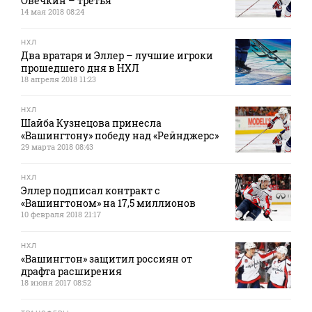
Овечкин – третья
14 мая 2018 08:24
НХЛ
Два вратаря и Эллер – лучшие игроки
прошедшего дня в НХЛ
18 апреля 2018 11:23
НХЛ
Шайба Кузнецова принесла
«Вашингтону» победу над «Рейнджерс»
29 марта 2018 08:43
НХЛ
Эллер подписал контракт с
«Вашингтоном» на 17,5 миллионов
10 февраля 2018 21:17
НХЛ
«Вашингтон» защитил россиян от
драфта расширения
18 июня 2017 08:52