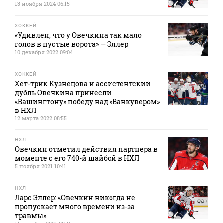
13 ноября 2024 06:15
ХОККЕЙ
«Удивлен, что у Овечкина так мало
голов в пустые ворота» — Эллер
10 декабря 2022 09:04
ХОККЕЙ
Хет-трик Кузнецова и ассистентский
дубль Овечкина принесли
«Вашингтону» победу над «Ванкувером»
в НХЛ
12 марта 2022 08:55
НХЛ
Овечкин отметил действия партнера в
моменте с его 740-й шайбой в НХЛ
5 ноября 2021 10:41
НХЛ
Ларс Эллер: «Овечкин никогда не
пропускает много времени из-за
травмы»