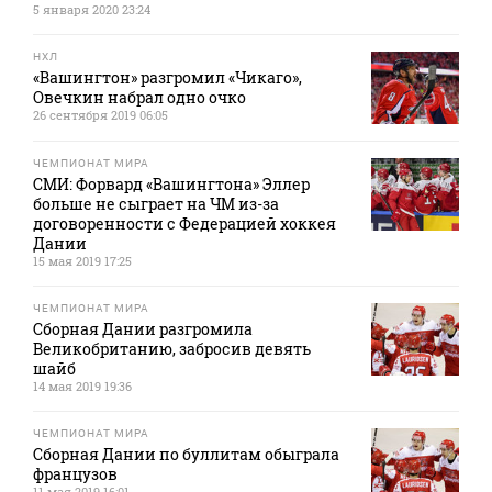
5 января 2020 23:24
НХЛ
«Вашингтон» разгромил «Чикаго»,
Овечкин набрал одно очко
26 сентября 2019 06:05
ЧЕМПИОНАТ МИРА
СМИ: Форвард «Вашингтона» Эллер
больше не сыграет на ЧМ из-за
договоренности с Федерацией хоккея
Дании
15 мая 2019 17:25
ЧЕМПИОНАТ МИРА
Сборная Дании разгромила
Великобританию, забросив девять
шайб
14 мая 2019 19:36
ЧЕМПИОНАТ МИРА
Сборная Дании по буллитам обыграла
французов
11 мая 2019 16:01