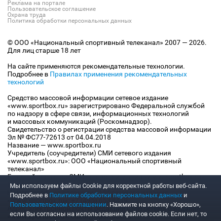
Реклама на портале
Пользовательское соглашение
Охрана труда
Политика обработки персональных данных
© ООО «Национальный спортивный телеканал» 2007 — 2026.
Для лиц старше 18 лет
На сайте применяются рекомендательные технологии.
Подробнее в
Правилах применения рекомендательных
технологий
Средство массовой информации сетевое издание
«www.sportbox.ru» зарегистрировано Федеральной службой
по надзору в сфере связи, информационных технологий
и массовых коммуникаций (Роскомнадзор).
Свидетельство о регистрации средства массовой информации
Эл № ФС77-72613 от 04.04.2018
Название — www.sportbox.ru
Учредитель (соучредители) СМИ сетевого издания
«www.sportbox.ru»: ООО «Национальный спортивный
телеканал»
Главный редактор СМИ сетевого издания «www.sportbox.ru»:
Конов В.А.
Мы используем файлы Сookie для корректной работы веб-сайта.
Номер телефона редакции СМИ сетевого издания
Подробнее в
Политике обработки персональных данных
и
«www.sportbox.ru»: +7 (495) 653 8419
Пользовательском соглашении
. Нажмите на кнопку «Хорошо»,
Адрес электронной почты редакции СМИ сетевого издания
если Вы согласны на использование файлов cookie. Если нет, то
«www.sportbox.ru»: editor@sportbox.ru