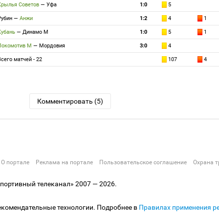
Крылья Советов
—
Уфа
1:0
5
Рубин
—
Анжи
1:2
4
1
Кубань
—
Динамо М
1:0
5
1
Локомотив М
—
Мордовия
3:0
4
Всего матчей - 22
107
4
Комментировать (5)
О портале
Реклама на портале
Пользовательское соглашение
Охрана т
ортивный телеканал» 2007 — 2026.
екомендательные технологии. Подробнее в
Правилах применения р