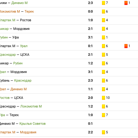
Анжи
—
Динамо М
2:3
7
1
Локомотив М
—
Терек
0:0
6
Спартак М
—
Ростов
1:0
4
Амкар
—
Мордовия
2:1
4
Рубин
—
Уфа
3:1
1
Спартак М
—
Урал
0:1
6
1
Краснодар
—
ЦСКА
2:1
5
Амкар
—
Рубин
1:2
6
Урал
—
Мордовия
3:1
4
Кубань
—
Краснодар
2:3
6
Урал
—
Динамо М
1:1
4
Ростов
—
ЦСКА
2:0
10
Краснодар
—
Локомотив М
1:2
6
Уфа
—
Терек
1:0
7
Динамо М
—
Крылья Советов
0:1
Спартак М
—
Мордовия
2:2
5