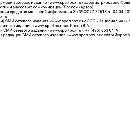
рмации сетевое издание «www.sportbox.ru» зарегистрировано Феде
огий и массовых коммуникаций (Роскомнадзор).
рации средства массовой информации Эл № ФС77-72613 от 04.04.20
x.ru
ли) СМИ сетевого издания «www.sportbox.ru»: ООО «Национальный 
тевого издания «www.sportbox.ru»: Конов В.А.
 СМИ сетевого издания «www.sportbox.ru»: +7 (495) 653 8419
 редакции СМИ сетевого издания «www.sportbox.ru»: editor@sportb