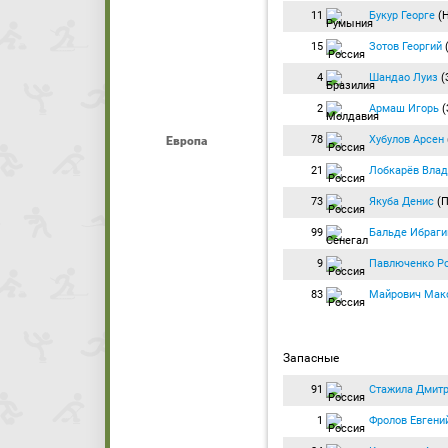
11
Букур Георге
(
15
Зотов Георгий
(
4
Шандао Луиз
(
2
Армаш Игорь
(
78
Хубулов Арсен
Европа
21
Лобкарёв Вла
73
Якуба Денис
(П
99
Бальде Ибраг
9
Павлюченко Р
83
Майрович Мак
Запасные
91
Стажила Дмит
1
Фролов Евгени