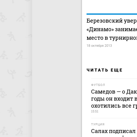
Березовский увер
«Динамо» занимае
место в турнирно
18 октября 2013
ЧИТАТЬ ЕЩЕ
ФУТБОЛ
Самедов — о Дак
годы он входит 
охотились все 
15:51
ТУРЦИЯ
Салах подписал 