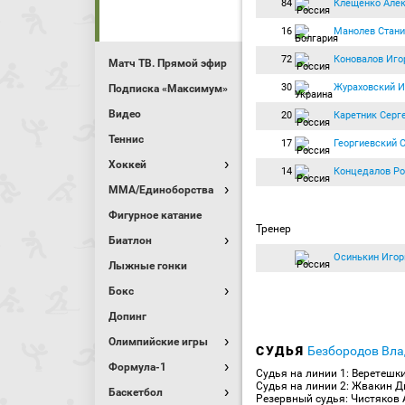
84
Клещенко Але
16
Манолев Стани
72
Коновалов Иго
Матч ТВ. Прямой эфир
30
Жураховский И
Подписка «Максимум»
Видео
20
Каретник Серг
Теннис
17
Георгиевский 
Хоккей
14
Концедалов Р
MMA/Единоборства
Фигурное катание
Тренер
Биатлон
Осинькин Игор
Лыжные гонки
Бокс
Допинг
Олимпийские игры
СУДЬЯ
Безбородов Вл
Формула-1
Судья на линии 1: Веретешк
Судья на линии 2: Жвакин Д
Баскетбол
Резервный судья: Чистяков 