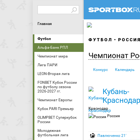
Главная
Футбол
ФУТБОЛ
РОССИ
Альфа-Банк РПЛ
Чемпионат Ро
Чемпионат мира
Лига ПАРИ
Конкурс
Календарь
LEON-Вторая лига
FONBET Кубок России
по футболу сезона
Кубань-
2026-2027 гг.
Краснода
Чемпионат Европы
Краснодар
Кубок PARI Премьер
Россия
OLIMPBET Суперкубок
России
Молодежная
футбольная лига
Павлюченко 21′