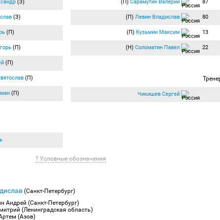
ксандр
(З)
(П)
Сарамутин Валерий
87
слав
(З)
(П)
Левин Владислав
80
рь
(П)
(П)
Кузьмин Максим
13
горь
(П)
(Н)
Соломатин Павел
22
ей
(П)
Святослав
(П)
Трене
оман
(П)
Чикишев Сергей
ь
? Условные обозначения
адислав
(Санкт-Петербург)
ин Андрей (Санкт-Петербург)
митрий (Ленинградская область)
Артем (Азов)