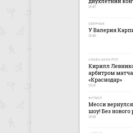
двухлетний кон
15:47
СБОРНЫЕ
У Валерия Карп
15:43
АЛЬФА-БАНК РПЛ
Кирилл Левник
арбитром матча
«Краснодар»
15:15
ФУТБОЛ
Месси вернулся
шоу! Без нового
15:05