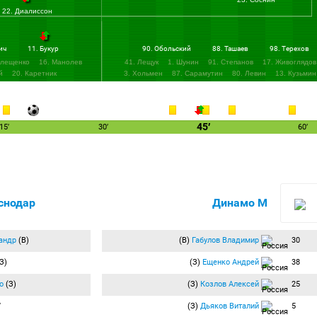
22. Диалиссон
ич
11. Букур
90. Обольский
88. Ташаев
98. Терехов
Клещенко
16. Манолев
41. Лещук
1. Шунин
91. Степанов
17. Живоглядов
й
20. Каретник
3. Хольмен
87. Сарамутин
80. Левин
13. Кузьмин
лов
22. Соломатин
45′
15′
30′
60′
снодар
Динамо М
андр
(В)
(В)
Габулов Владимир
30
З)
(З)
Ещенко Андрей
38
о
(З)
(З)
Козлов Алексей
25
′
(З)
Дьяков Виталий
5