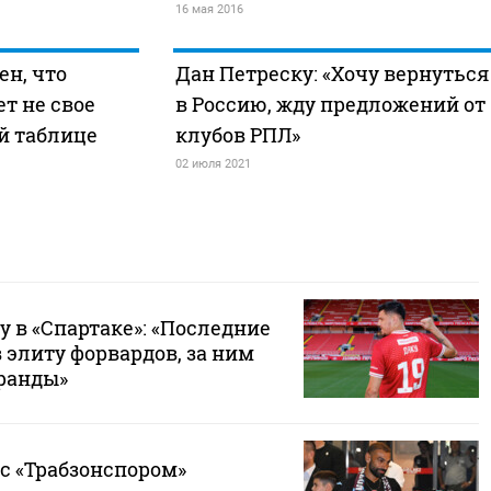
16 мая 2016
ен, что
Дан Петреску: «Хочу вернуться
т не свое
в Россию, жду предложений от
й таблице
клубов РПЛ»
02 июля 2021
у в «Спартаке»: «Последние
в элиту форвардов, за ним
гранды»
с «Трабзонспором»