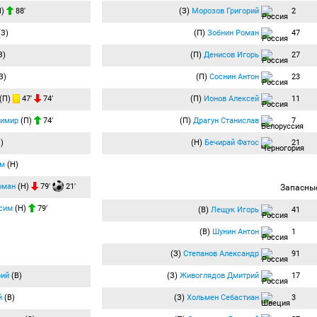
Н)
88′
(З)
Морозов Григорий
2
З)
(П)
Зобнин Роман
47
З)
(П)
Денисов Игорь
27
З)
(П)
Соснин Антон
23
(П)
47′
74′
(П)
Ионов Алексей
11
димир
(П)
74′
(П)
Драгун Станислав
7
)
(Н)
Бечирай Фатос
21
им
(Н)
оман
(Н)
79′
21′
Запасны
сим
(Н)
79′
(В)
Лещук Игорь
41
(В)
Шунин Антон
1
(З)
Степанов Александр
91
рий
(В)
(З)
Живоглядов Дмитрий
17
й
(В)
(З)
Хольмен Себастиан
3