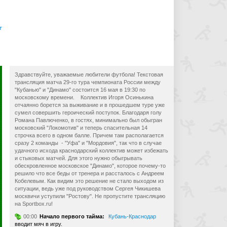
т
Здравствуйте, уважаемые любители футбола! Текстовая
трансляция матча 29-го тура чемпионата России между
"Кубанью" и "Динамо" состоится 16 мая в 19:30 по
московскому времени. Коллектив Игоря Осинькина
отчаянно борется за выживание и в прошедшем туре уже
сумел совершить героический поступок. Благодаря голу
Романа Павлюченко, в гостях, минимально был обыгран
московский "Локомотив" и теперь спасительная 14
строчка всего в одном балле. Причем там располагается
сразу 2 команды - "Уфа" и "Мордовия", так что в случае
удачного исхода краснодарский коллектив может избежать
и стыковых матчей. Для этого нужно обыгрывать
обескровленное московское "Динамо", которое почему-то
решило что все беды от тренера и рассталось с Андреем
Кобелевым. Как видим это решение не стало выходом из
ситуации, ведь уже под руководством Сергея Чикишева
москвичи уступили "Ростову". Не пропустите трансляцию
на Sportbox.ru!
00:00
Начало первого тайма:
Кубань-Краснодар
вводит мяч в игру.