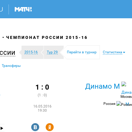
Я
ЧЕМПИОНАТ РОССИИ 2015-16
ссии
2015-16
Тур 29
Перейти в турнир
Статистика
Трансферы
Динамо М
1 : 0
р
(1 : 0)
Москв
Россия
16.05.2016
19:30
R
Y