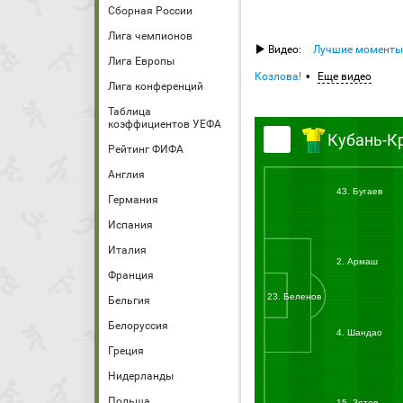
Сборная России
Лига чемпионов
Видео:
Лучшие моменты
Лига Европы
Козлова!
Еще видео
Лига конференций
Таблица
коэффициентов УЕФА
Кубань-К
Рейтинг ФИФА
Англия
43. Бугаев
Германия
Испания
Италия
2. Армаш
Франция
23. Беленов
Бельгия
Белоруссия
4. Шандао
Греция
Нидерланды
Польша
15. Зотов