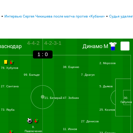
Интервью Сергея Чикишева после матча против «Кубани»
Судья удаляе
4-4-2
4-2-3-1
раснодар
Динамо М
1 : 0
2. Морозов
38. Ещенко
78. Хубулов
99. Бальде
7. Драгун
27. Сантана
5. Дьяков
21. Бечирай
47. Зобнин
30.
Габулов
73. Якуба
25. Козлов
27. Денисов
9.
11. Ионов
Павлюченко
23. Соснин