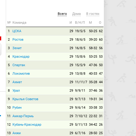
+01:24
Наказание:
Хубулов Арсен
(Кубань-Краснодар)
получает предупреждение.
Хубулов теперь получает карточку за фол в центре поля.
Всего
Дома
В гостях
+02:31
Конец первого тайма:
Продолжительность
№
Команда
И
В/Н/П
М
О
игрового времени — 47:31. Счёт 1:0.
1
ЦСКА
29
19/5/5
50-25
62
Первый тайм окончен. "Кубань" благодаря взятию ворот
Павлюченко в матче жизни ведёт в счёте с минимальным
2
Ростов
29
18/6/5
39-20
60
счётом, переигрывая на своём поле многострадальное
"Динамо". Перерыв!
3
Зенит
29
16/8/5
58-32
56
45:00
Начало второго тайма:
Кубань-Краснодар
4
Краснодар
29
15/8/6
53-25
53
вводит мяч в игру.
5
Спартак
29
15/5/9
47-36
50
46:00
Замена:
Драгун Станислав
(Динамо М) заменён
на
Ташаев Александр
(Динамо М).
6
Локомотив
29
13/8/8
40-33
47
48:09
Угловой:
Хубулов Арсен
(Кубань-Краснодар)
7
Ахмат
29
11/11/7
35-28
44
вводит мяч с левого угла поля.
Справляются динамовцы на "втором этаже" после подачи
8
Урал
29
9/9/11
37-46
36
Хубулова.
9
Крылья Советов
29
9/7/13
19-31
34
50:38
Наказание:
Зобнин Роман
(Динамо М) получает
предупреждение.
10
Рубин
29
9/6/14
33-38
33
Зобнин выносит в подкате с двух ног Бальде, заслуженная
жёлтая карточка? Вполне.
11
Амкар-Пермь
29
7/10/12
22-32
31
54:03
Удар по воротам:
Ещенко Андрей
(Динамо М)
12
Кубань-Краснодар
29
5/11/13
34-42
26
бьёт правой ногой из-за пределов штрафной. Мяч летит
мимо ворот.
13
Анжи
29
6/7/16
28-50
25
Ещенко подключился в атаку по центру и пробил по