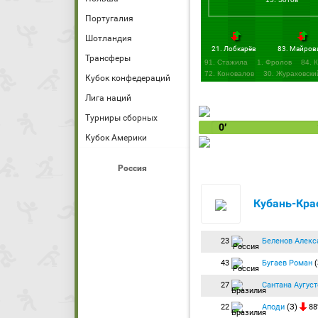
Португалия
Шотландия
21. Лобкарёв
83. Майров
Трансферы
91. Стажила
1. Фролов
84. 
72. Коновалов
30. Жураховски
Кубок конфедераций
17. Георгиевский
14. Концеда
Лига наций
Турниры сборных
0′
Кубок Америки
Россия
Кубань-Кра
23
Беленов Алекс
43
Бугаев Роман
(
27
Сантана Аугуст
22
Аподи
(З)
88