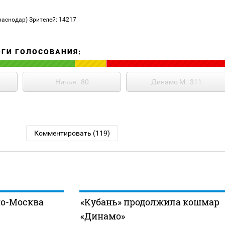
раснодар)
Зрителей: 14217
ОГИ ГОЛОСОВАНИЯ:
Ничья
80
Динамо М
311
Комментировать (119)
мо-Москва
«Кубань» продолжила кошмар
«Динамо»