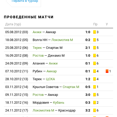
Перейти в турнир
ПРОВЕДЕННЫЕ МАТЧИ
Дата (тур)
Пр
У
05.08.2012 (03)
Анжи
—
Амкар
1:0
3
18.08.2012 (05)
Волга НН
—
Локомотив М
0:2
5
25.08.2012 (06)
Терек
—
Спартак М
2:1
5
16.09.2012 (08)
Ростов
—
Динамо М
1:0
6
24.09.2012 (09)
Алания
—
Анжи
0:1
6
07.10.2012 (11)
Рубин
—
Амкар
0:1
4
1
28.10.2012 (13)
Терек
—
ЦСКА
1:2
4
03.11.2012 (14)
Крылья Советов
—
Спартак М
0:5
1
09.11.2012 (15)
Ростов
—
Амкар
3:0
5
18.11.2012 (16)
Мордовия
—
Кубань
0:3
2
24.11.2012 (17)
Локомотив М
—
Краснодар
3:2
6