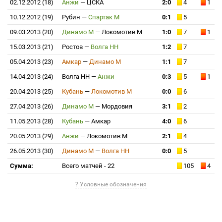
02.12.2012 (18)
Анжи
—
ЦСКА
2:0
4
1
10.12.2012 (19)
Рубин
—
Спартак М
0:1
5
09.03.2013 (20)
Динамо М
—
Локомотив М
1:0
7
1
15.03.2013 (21)
Ростов
—
Волга НН
1:2
7
05.04.2013 (23)
Амкар
—
Динамо М
1:1
7
14.04.2013 (24)
Волга НН
—
Анжи
0:3
5
1
20.04.2013 (25)
Кубань
—
Локомотив М
0:0
6
27.04.2013 (26)
Динамо М
—
Мордовия
3:1
2
11.05.2013 (28)
Кубань
—
Амкар
4:0
6
20.05.2013 (29)
Анжи
—
Локомотив М
2:1
4
26.05.2013 (30)
Динамо М
—
Волга НН
0:0
5
Сумма:
Всего матчей - 22
105
4
? Условные обозначения