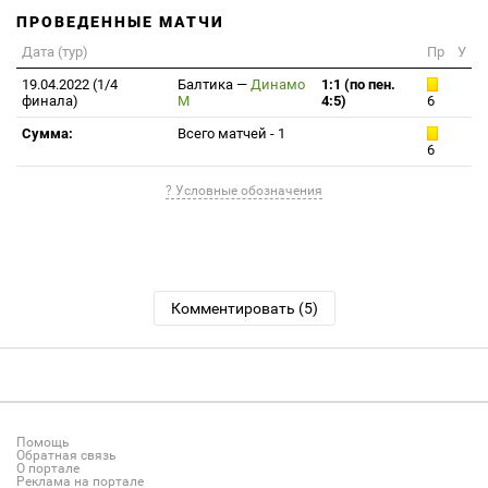
ПРОВЕДЕННЫЕ МАТЧИ
Дата (тур)
Пр
У
19.04.2022 (1/4
Балтика
—
Динамо
1:1 (по пен.
финала)
М
4:5)
6
Сумма:
Всего матчей - 1
6
? Условные обозначения
Комментировать (5)
Помощь
Обратная связь
О портале
Реклама на портале