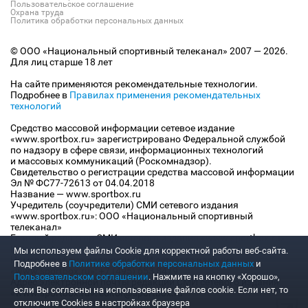
Пользовательское соглашение
Охрана труда
Политика обработки персональных данных
© ООО «Национальный спортивный телеканал» 2007 — 2026.
Для лиц старше 18 лет
На сайте применяются рекомендательные технологии.
Подробнее в
Правилах применения рекомендательных
технологий
Средство массовой информации сетевое издание
«www.sportbox.ru» зарегистрировано Федеральной службой
по надзору в сфере связи, информационных технологий
и массовых коммуникаций (Роскомнадзор).
Свидетельство о регистрации средства массовой информации
Эл № ФС77-72613 от 04.04.2018
Название — www.sportbox.ru
Учредитель (соучредители) СМИ сетевого издания
«www.sportbox.ru»: ООО «Национальный спортивный
телеканал»
Главный редактор СМИ сетевого издания «www.sportbox.ru»:
Конов В.А.
Мы используем файлы Сookie для корректной работы веб-сайта.
Номер телефона редакции СМИ сетевого издания
Подробнее в
Политике обработки персональных данных
и
«www.sportbox.ru»: +7 (495) 653 8419
Пользовательском соглашении
. Нажмите на кнопку «Хорошо»,
Адрес электронной почты редакции СМИ сетевого издания
если Вы согласны на использование файлов cookie. Если нет, то
«www.sportbox.ru»: editor@sportbox.ru
отключите Cookies в настройках браузера