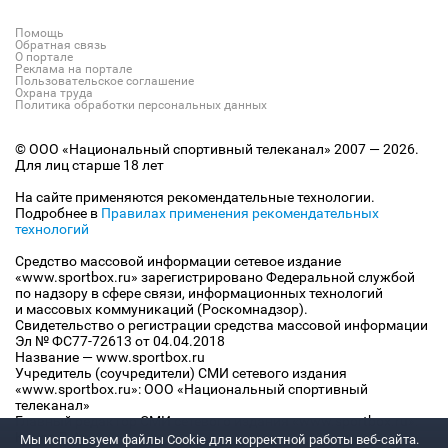
Помощь
Обратная связь
О портале
Реклама на портале
Пользовательское соглашение
Охрана труда
Политика обработки персональных данных
© ООО «Национальный спортивный телеканал» 2007 — 2026.
Для лиц старше 18 лет
На сайте применяются рекомендательные технологии.
Подробнее в
Правилах применения рекомендательных
технологий
Средство массовой информации сетевое издание
«www.sportbox.ru» зарегистрировано Федеральной службой
по надзору в сфере связи, информационных технологий
и массовых коммуникаций (Роскомнадзор).
Свидетельство о регистрации средства массовой информации
Эл № ФС77-72613 от 04.04.2018
Название — www.sportbox.ru
Учредитель (соучредители) СМИ сетевого издания
«www.sportbox.ru»: ООО «Национальный спортивный
телеканал»
Главный редактор СМИ сетевого издания «www.sportbox.ru»:
Конов В.А.
Мы используем файлы Сookie для корректной работы веб-сайта.