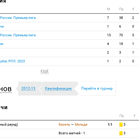
ИЯ
М
Пр
У
 России. Премьер-лига
7
38
2
тчи
1
6
0
 России. Премьер-лига
15
70
5
ии
4
18
1
2
3
1
кубок РПЛ. 2023
1
2
0
ЕЩЕ
нов
2012-13
Квалификация
Перейти в турнир
ТЧИ
Пр
У
нный раунд)
Базель
—
Мельде
1:1
3
Всего матчей - 1
3