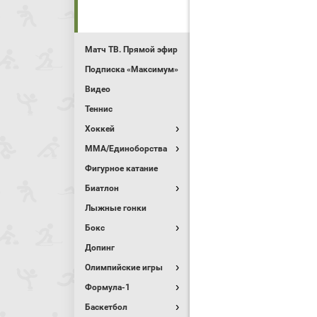
Матч ТВ. Прямой эфир
Подписка «Максимум»
Видео
Теннис
Хоккей
MMA/Единоборства
Фигурное катание
Биатлон
Лыжные гонки
Бокс
Допинг
Олимпийские игры
Формула-1
Баскетбол