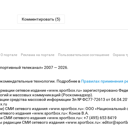
Комментировать (5)
О портале
Реклама на портале
Пользовательское соглашение
Охрана т
ортивный телеканал» 2007 — 2026.
екомендательные технологии. Подробнее в
Правилах применения р
рмации сетевое издание «www.sportbox.ru» зарегистрировано Феде
огий и массовых коммуникаций (Роскомнадзор).
рации средства массовой информации Эл № ФС77-72613 от 04.04.20
x.ru
ли) СМИ сетевого издания «www.sportbox.ru»: ООО «Национальный 
тевого издания «www.sportbox.ru»: Конов В.А.
 СМИ сетевого издания «www.sportbox.ru»: +7 (495) 653 8419
 редакции СМИ сетевого издания «www.sportbox.ru»: editor@sportb