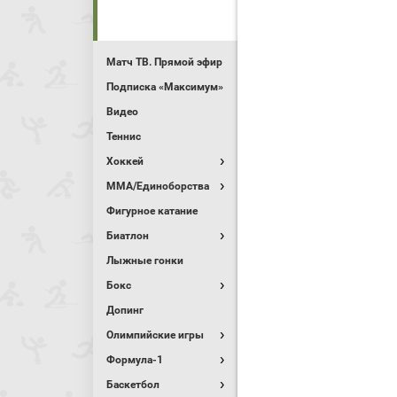
Матч ТВ. Прямой эфир
Подписка «Максимум»
Видео
Теннис
Хоккей
MMA/Единоборства
Фигурное катание
Биатлон
Лыжные гонки
Бокс
Допинг
Олимпийские игры
Формула-1
Баскетбол