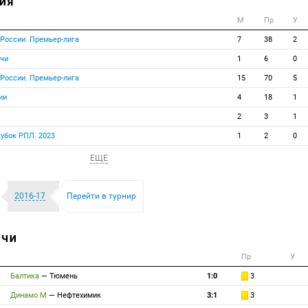
ИЯ
М
Пр
У
 России. Премьер-лига
7
38
2
тчи
1
6
0
 России. Премьер-лига
15
70
5
ии
4
18
1
2
3
1
кубок РПЛ. 2023
1
2
0
ЕЩЕ
2016-17
Перейти в турнир
ТЧИ
Пр
У
Балтика
—
Тюмень
1:0
3
Динамо М
—
Нефтехимик
3:1
3