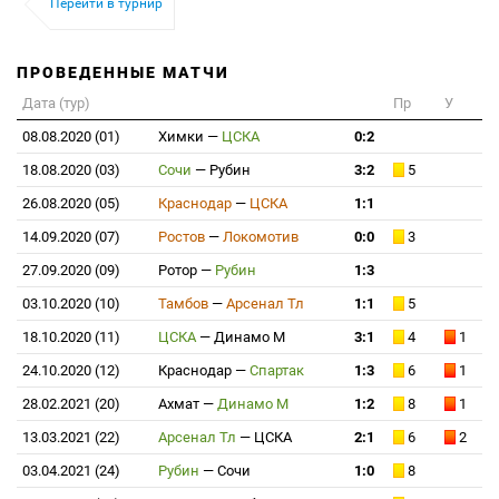
Перейти в турнир
ПРОВЕДЕННЫЕ МАТЧИ
Дата (тур)
Пр
У
08.08.2020 (01)
Химки
—
ЦСКА
0:2
18.08.2020 (03)
Сочи
—
Рубин
3:2
5
26.08.2020 (05)
Краснодар
—
ЦСКА
1:1
14.09.2020 (07)
Ростов
—
Локомотив
0:0
3
27.09.2020 (09)
Ротор
—
Рубин
1:3
03.10.2020 (10)
Тамбов
—
Арсенал Тл
1:1
5
18.10.2020 (11)
ЦСКА
—
Динамо М
3:1
4
1
24.10.2020 (12)
Краснодар
—
Спартак
1:3
6
1
28.02.2021 (20)
Ахмат
—
Динамо М
1:2
8
1
13.03.2021 (22)
Арсенал Тл
—
ЦСКА
2:1
6
2
03.04.2021 (24)
Рубин
—
Сочи
1:0
8