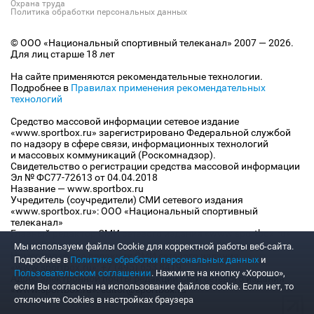
Охрана труда
Политика обработки персональных данных
© ООО «Национальный спортивный телеканал» 2007 — 2026.
Для лиц старше 18 лет
На сайте применяются рекомендательные технологии.
Подробнее в
Правилах применения рекомендательных
технологий
Средство массовой информации сетевое издание
«www.sportbox.ru» зарегистрировано Федеральной службой
по надзору в сфере связи, информационных технологий
и массовых коммуникаций (Роскомнадзор).
Свидетельство о регистрации средства массовой информации
Эл № ФС77-72613 от 04.04.2018
Название — www.sportbox.ru
Учредитель (соучредители) СМИ сетевого издания
«www.sportbox.ru»: ООО «Национальный спортивный
телеканал»
Главный редактор СМИ сетевого издания «www.sportbox.ru»:
Конов В.А.
Мы используем файлы Сookie для корректной работы веб-сайта.
Номер телефона редакции СМИ сетевого издания
Подробнее в
Политике обработки персональных данных
и
«www.sportbox.ru»: +7 (495) 653 8419
Пользовательском соглашении
. Нажмите на кнопку «Хорошо»,
Адрес электронной почты редакции СМИ сетевого издания
если Вы согласны на использование файлов cookie. Если нет, то
«www.sportbox.ru»: editor@sportbox.ru
отключите Cookies в настройках браузера