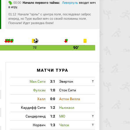
00:00
Начало первого тайма:
Ливерпуль
вводит мяч
в игру.
01:12
Начали "орлы" с центра поля, последовал заброс
вперед, но Туре выбил мяч со своей половины поля.
Поехали! Идет разведка боем!
02:45
Задымили фанаты "Ливерпуля" - очень непривычно
для Англии, стадион постепенно заволакивает дымом. Но
игра продолжается.
04:16
Спокойно комбинируют игроки "Ливерпуля" на своей
90′
75′
половине поля и в центральном круге - на правах хозяев
держат мяч дольше, чем футболисты "Пэлас".
09:12
Шкртел наступил на ногу Кебе, и "орлы" пробьют
штрафной в 30 метрах от ворот.
МАТЧИ ТУРА
11:17
Голевая ситуация у Мозеса! Хосе Энрико идеально
отдал на Виктора, партнеры по команде намеренно
Ман Сити
3:1
Эвертон
T
пропустили мяч, но 12-й номер "Ливерпуля" не до конца
понял развитие событий и упустил мяч! А мог бы быть и
Фулхэм
1:0
Сток Сити
гол!
12:54
Гол:
Суарес Луис
(Ливерпуль) бьёт правой
Халл
0:0
Астон Вилла
ногой из штрафной и забивает гол. Ассистент
Хосе
Энрике Диас
(Ливерпуль). Счёт 1:0.
Кардифф Сити
1:2
Ньюкасл
ГООООООООООЛ!!! СУАРЕС! Энрике отдал точнейший
пас около вратарской зоны "Пэлас" на Луиса, и тот,
Сандерленд
1:2
МЮ
T
обыграв защитника, в падении ударил по воротам! 1:0,
"Ливерпуль" вышел вперед!!
Норвич
1:3
Челси
T