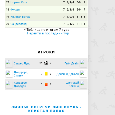
17
Норвич Сити
7
2/1/4
5-9
7
18
Фулхэм
7
2/1/4
5-9
7
19
Кристал Пэлас
7
1/0/6
5-13
3
20
Сандерленд
7
0/1/6
5-16
1
* Таблица по итогам 7 тура
Перейти в последний тур
ИГРОКИ
31
7
Суарес Луис
Гэйл Дуайт
Джеррард
7
9
Делейни Дэмьен
Стивен
Хендерсон
Дикгакой
1
1
Джордан
Кагишо
ЛИЧНЫЕ ВСТРЕЧИ ЛИВЕРПУЛЬ -
КРИСТАЛ ПЭЛАС