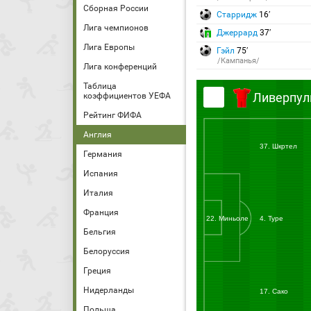
Сборная России
Старридж
16′
Лига чемпионов
Джеррард
37′
Лига Европы
Гэйл
75′
/Кампанья/
Лига конференций
Таблица
Ливерпул
коэффициентов УЕФА
Рейтинг ФИФА
Англия
37. Шкртел
Германия
Испания
Италия
Франция
22. Миньоле
4. Туре
Бельгия
Белоруссия
Греция
Нидерланды
17. Сако
Польша