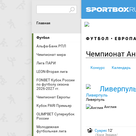
Главная
Футбол
ФУТБОЛ
ЕВРОП
Альфа-Банк РПЛ
Чемпионат Ан
Чемпионат мира
Лига ПАРИ
Конкурс
Календарь
LEON-Вторая лига
FONBET Кубок России
по футболу сезона
Ливерпул
2026-2027 гг.
Чемпионат Европы
Ливерпуль
Кубок PARI Премьер
Англия
OLIMPBET Суперкубок
России
Молодежная
Суарес
12′
футбольная лига
/Хосе Энрике/