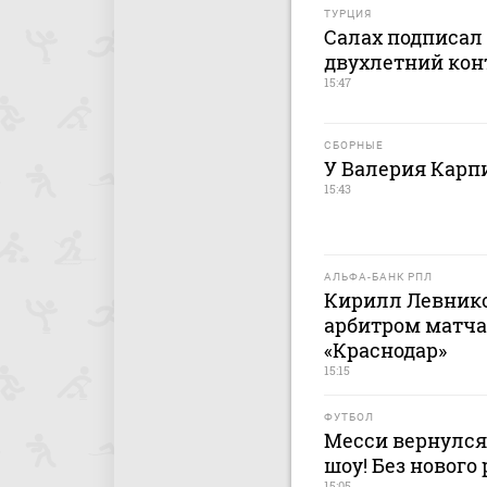
ТУРЦИЯ
Салах подписал 
двухлетний кон
15:47
СБОРНЫЕ
У Валерия Карп
15:43
АЛЬФА-БАНК РПЛ
Кирилл Левник
арбитром матча
«Краснодар»
15:15
ФУТБОЛ
Месси вернулся
шоу! Без нового
15:05