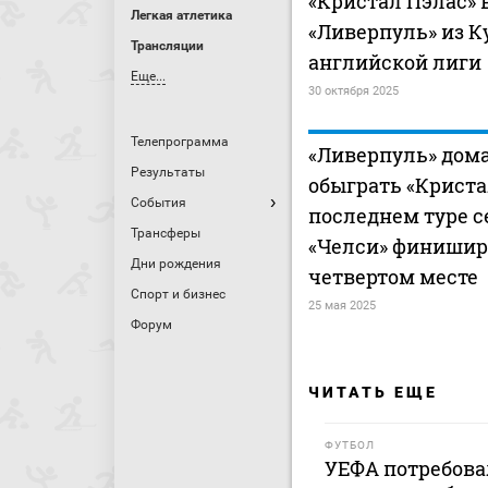
«Кристал Пэлас»
Легкая атлетика
«Ливерпуль» из К
Трансляции
английской лиги
Еще...
30 октября 2025
Телепрограмма
«Ливерпуль» дома
Результаты
обыграть «Криста
События
последнем туре с
Трансферы
«Челси» финишир
Дни рождения
четвертом месте
Спорт и бизнес
25 мая 2025
Форум
ЧИТАТЬ ЕЩЕ
ФУТБОЛ
УЕФА потребова