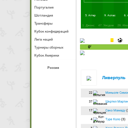
Португалия
Шотландия
5. Аггер
9. Аспас
6.
Трансферы
1. Джонс
47. Уисдом
26. Ил
Кубок конфедераций
Лига наций
0′
Турниры сборных
Кубок Америки
Россия
Ливерпуль
22
Миньоле Симо
37
Шкртел Марти
17
Сако Мамаду
(
4
Туре Коло
(З)