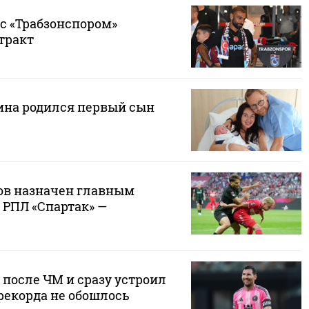
с «Трабзонспором»
тракт
ина родился первый сын
ов назначен главным
 РПЛ «Спартак» —
 после ЧМ и сразу устроил
 рекорда не обошлось