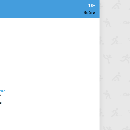
Войти
н