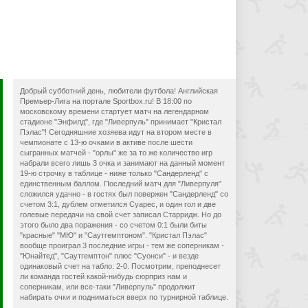
Добрый субботний день, любители футбола! Английская
Премьер-Лига на портале Sportbox.ru! В 18:00 по
московскому времени стартует матч на легендарном
стадионе "Энфилд", где "Ливерпуль" принимает "Кристал
Пэлас"! Сегодняшние хозяева идут на втором месте в
чемпионате с 13-ю очками в активе после шести
сыгранных матчей - "орлы" же за то же количество игр
набрали всего лишь 3 очка и занимают на данный момент
19-ю строчку в таблице - ниже только "Сандерленд" с
единственным баллом. Последний матч для "Ливерпуля"
сложился удачно - в гостях был повержен "Сандерленд" со
счетом 3:1, дублем отметился Суарес, и один гол и две
голевые передачи на свой счет записал Старридж. Но до
этого было два поражения - со счетом 0:1 были биты
"красные" "МЮ" и "Саутгемптоном". "Кристал Пэлас"
вообще проиграл 3 последние игры - тем же соперникам -
"Юнайтед", "Саутгемптон" плюс "Суонси" - и везде
одинаковый счет на табло: 2-0. Посмотрим, преподнесет
ли команда гостей какой-нибудь сюрприз нам и
соперникам, или все-таки "Ливерпуль" продолжит
набирать очки и подниматься вверх по турнирной таблице.