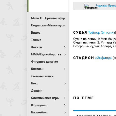
Роджерс Брен
Матч ТВ. Прямой эфир
Подписка «Максимум»
СУДЬЯ
Тэйлор Энтони
Видео
(
Судья на линии 1: Мик Мак
Теннис
Судья на линии 2: Ричард У
Резервный судья: Ховард У
Хоккей
MMA/Единоборства
СТАДИОН
«Энфилд»
(Л
Фигурное катание
Биатлон
Лыжные гонки
Бокс
Допинг
ПО ТЕМЕ
Олимпийские игры
Формула-1
Баскетбол