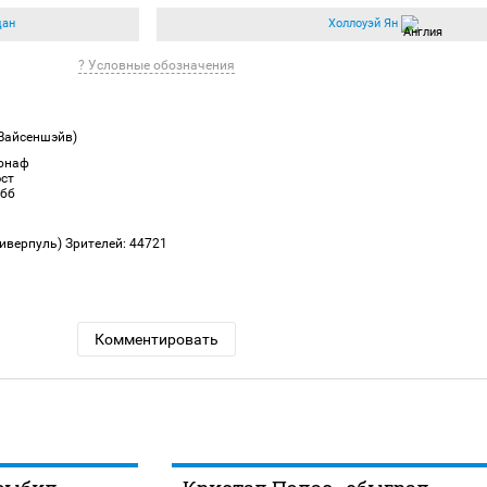
дан
Холлоуэй Ян
? Условные обозначения
Вайсеншэйв)
донаф
эст
эбб
иверпуль)
Зрителей: 44721
Комментировать