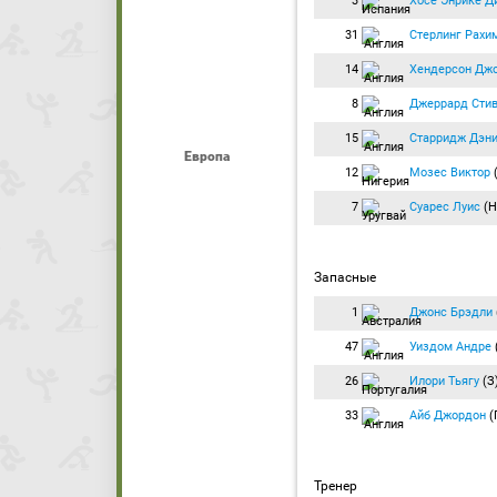
3
Хосе Энрике Д
31
Стерлинг Рахи
14
Хендерсон Дж
8
Джеррард Сти
15
Старридж Дэн
Европа
12
Мозес Виктор
7
Суарес Луис
(Н
Запасные
1
Джонс Брэдли
47
Уиздом Андре
26
Илори Тьягу
(З
33
Айб Джордон
(
Тренер