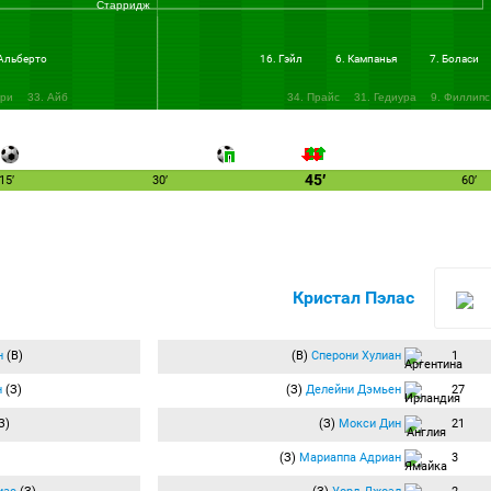
Старридж
 Альберто
16. Гэйл
6. Кампанья
7. Боласи
ори
33. Айб
34. Прайс
31. Гедиура
9. Филлипс
45′
15′
30′
60′
Кристал Пэлас
н
(В)
(В)
Сперони Хулиан
1
н
(З)
(З)
Делейни Дэмьен
27
З)
(З)
Мокси Дин
21
(З)
Мариаппа Адриан
3