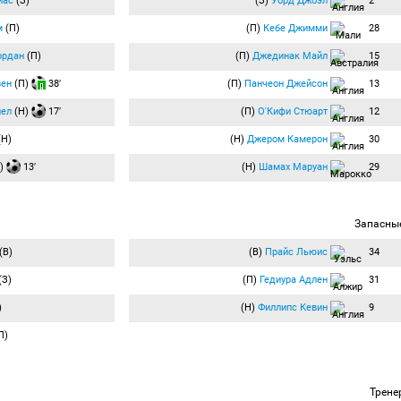
иас
(З)
(З)
Уорд Джоэл
2
м
(П)
(П)
Кебе Джимми
28
ордан
(П)
(П)
Джединак Майл
15
вен
(П)
38′
(П)
Панчеон Джейсон
13
иел
(Н)
17′
(П)
О'Кифи Стюарт
12
(Н)
(Н)
Джером Камерон
30
)
13′
(Н)
Шамах Маруан
29
Запасны
(В)
(В)
Прайс Льюис
34
(З)
(П)
Гедиура Адлен
31
)
(Н)
Филлипс Кевин
9
П)
Трене