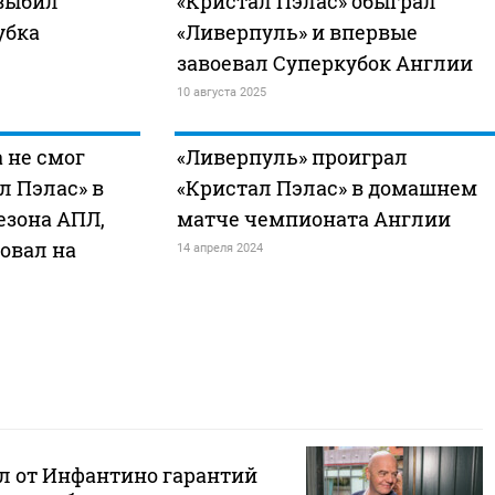
 выбил
«Кристал Пэлас» обыграл
убка
«Ливерпуль» и впервые
завоевал Суперкубок Англии
10 августа 2025
 не смог
«Ливерпуль» проиграл
л Пэлас» в
«Кристал Пэлас» в домашнем
езона АПЛ,
матче чемпионата Англии
овал на
14 апреля 2024
л от Инфантино гарантий