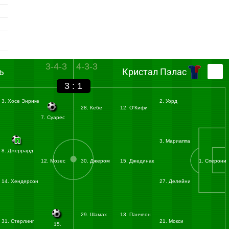
3-4-3
4-3-3
ь
Кристал Пэлас
3 : 1
3. Хосе Энрике
2. Уорд
28. Кебе
12. О'Кифи
7. Суарес
3. Мариаппа
8. Джеррард
12. Мозес
30. Джером
15. Джединак
1. Сперони
14. Хендерсон
27. Делейни
29. Шамах
13. Панчеон
31. Стерлинг
21. Мокси
15.