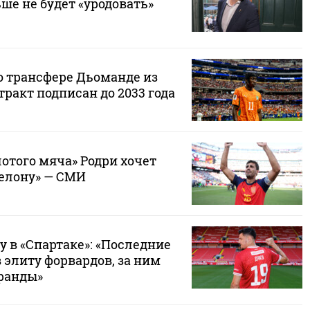
ьше не будет «уродовать»
о трансфере Дьоманде из
тракт подписан до 2033 года
отого мяча» Родри хочет
селону» — СМИ
у в «Спартаке»: «Последние
в элиту форвардов, за ним
гранды»