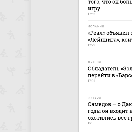
того, что он бол
игру
17:36
ИСПАНИЯ
«Реал» объявил 
«Лейпцига», кон
17:22
ФУТБОЛ
Обладатель «Зол
перейти в «Бар
17:04
ФУТБОЛ
Самедов — о Дак
годы он входит 
охотились все 
15:51