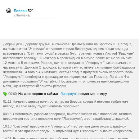
Ловрен
52′
/Лаллана/
Добрый день, дорогие друзья! Английская Премьер-Лига на Sportbox.ru! Сегодня,
на знаменитом "Энфилде" в славном городе Ливерпуль одноименная команда
встречается с "Саутгемптоном" в рамках 5-го тура чемпионата Англии! "Красные"
возглавляют таблицу - 10 очков у мерсисайдцев в активе, "святые" же занимают
12 место с 5-ю очками. Уверен, никто не ожидал от "Ливерпуля" такого начала, в
частности от Даниэля Старриджа, который сейчас является лучшим бомбардиром
чемпионата - 4 гола в 4-х матчах! Гостям сегодня придется очень непросто, ведь
"Ливерпуль" непобедим в двенадцати последних матчах Премьер-Лиги, а в 4-х
домашних - сохранил "0" на табло! Посмотрим, что принесет нам сегодняшний
матч, ждем стартовый свисток рефери!
00:00
Начало первого тайма:
Ливерпуль
вводит мяч в игру.
01:11
Начали с центра поля гости, пас на Боруца, который неточно выбил мяч
вперед, и свою атаку будут начинать "красные".
04:13
Обменялись ударами соперники, выстрел хозяев был поопаснее. Активно
прессингуют гости на половине поля "Ливерпуля", и вот заработали штрафной.
10:13
"Высокий" прессинг и у "Ливерпуля" - встречают даже около штрафной
гостей, и это приносит плоды - выигрывают ауты "красные", бывают и перехваты.
14:25
Быстро разворачиваются события - то хозяева, то гости владеют мячом,