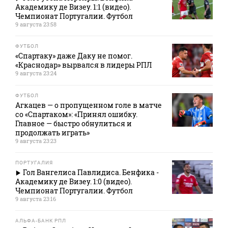
Академику де Визеу. 1:1 (видео).
Чемпионат Португалии. Футбол
9 августа 23:58
ФУТБОЛ
«Спартаку» даже Даку не помог.
«Краснодар» вырвался в лидеры РПЛ
9 августа 23:24
ФУТБОЛ
Агкацев — о пропущенном голе в матче
со «Спартаком»: «Принял ошибку.
Главное — быстро обнулиться и
продолжать играть»
9 августа 23:23
ПОРТУГАЛИЯ
Гол Вангелиса Павлидиса. Бенфика -
Академику де Визеу. 1:0 (видео).
Чемпионат Португалии. Футбол
9 августа 23:16
АЛЬФА-БАНК РПЛ