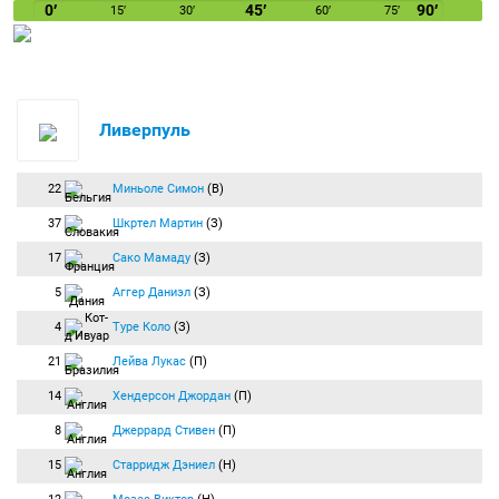
0′
45′
90′
15′
30′
60′
75′
Ливерпуль
22
Миньоле Симон
(В)
37
Шкртел Мартин
(З)
17
Сако Мамаду
(З)
5
Аггер Даниэл
(З)
4
Туре Коло
(З)
21
Лейва Лукас
(П)
14
Хендерсон Джордан
(П)
8
Джеррард Стивен
(П)
15
Старридж Дэниел
(Н)