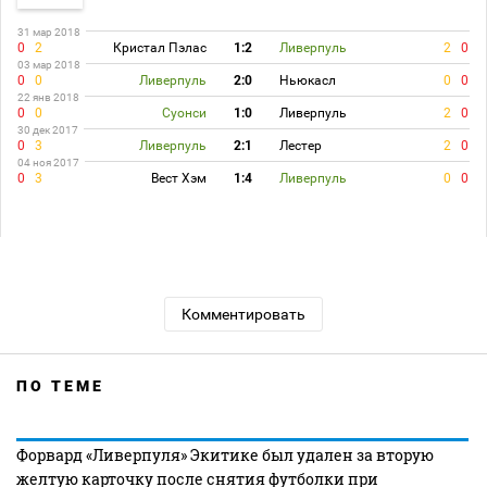
31 мар 2018
0
2
Кристал Пэлас
1:2
Ливерпуль
2
0
03 мар 2018
0
0
Ливерпуль
2:0
Ньюкасл
0
0
22 янв 2018
0
0
Суонси
1:0
Ливерпуль
2
0
30 дек 2017
0
3
Ливерпуль
2:1
Лестер
2
0
04 ноя 2017
0
3
Вест Хэм
1:4
Ливерпуль
0
0
Комментировать
ПО ТЕМЕ
Форвард «Ливерпуля» Экитике был удален за вторую
желтую карточку после снятия футболки при