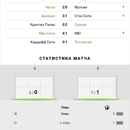
Челси
2:0
Фулхэм
T
Арсенал
3:1
Сток Сити
T
Кристал Пэлас
0:2
Суонси
Ман Сити
4:1
МЮ
T
Кардифф Сити
0:1
Тоттенхэм
СТАТИСТИКА МАТЧА
4
3
0
1
5 /
7 /
Голы
0
Голы
1
0
с игры
1