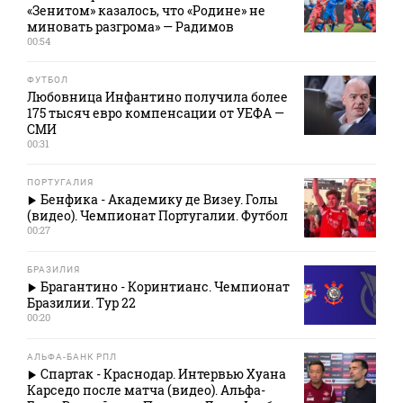
«Зенитом» казалось, что «Родине» не
миновать разгрома» — Радимов
00:54
ФУТБОЛ
Любовница Инфантино получила более
175 тысяч евро компенсации от УЕФА —
СМИ
00:31
ПОРТУГАЛИЯ
Бенфика - Академику де Визеу. Голы
(видео). Чемпионат Португалии. Футбол
00:27
БРАЗИЛИЯ
Брагантино - Коринтианс. Чемпионат
Бразилии. Тур 22
00:20
АЛЬФА-БАНК РПЛ
Спартак - Краснодар. Интервью Хуана
Карседо после матча (видео). Альфа-