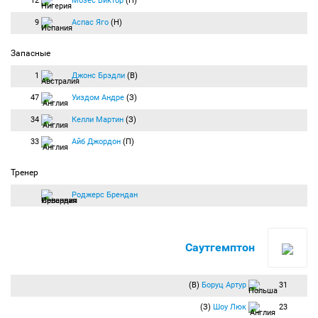
12
Мозес Виктор
(Н)
9
Аспас Яго
(Н)
Запасные
1
Джонс Брэдли
(В)
47
Уиздом Андре
(З)
34
Келли Мартин
(З)
33
Айб Джордон
(П)
Тренер
Роджерс Брендан
Саутгемптон
(В)
Боруц Артур
31
(З)
Шоу Люк
23