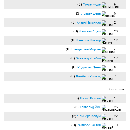
(З)
Фонте Жозе
6
(З)
Ловрен Деян
5
(З)
Клайн Натаниэл
2
(П)
Лаллана Адам
20
(П)
Ваньяма Виктор
12
(П)
Шнедерлен Морган
4
(Н)
Освальдо Пабло
17
(Н)
Родригес Джей
9
(Н)
Ламберт Ричард
7
Запасные
(В)
Дэвис Келвин
1
(З)
Хойвельд Йос
26
(З)
Чэмберс Калум
22
(П)
Рамирес Гастон
10