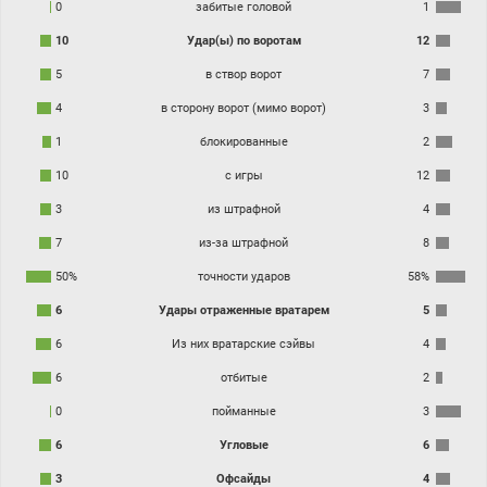
0
забитые головой
1
10
Удар(ы) по воротам
12
5
в створ ворот
7
4
в сторону ворот (мимо ворот)
3
1
блокированные
2
10
с игры
12
3
из штрафной
4
7
из-за штрафной
8
50%
точности ударов
58%
6
Удары отраженные вратарем
5
6
Из них вратарские сэйвы
4
6
отбитые
2
0
пойманные
3
6
Угловые
6
3
Офсайды
4