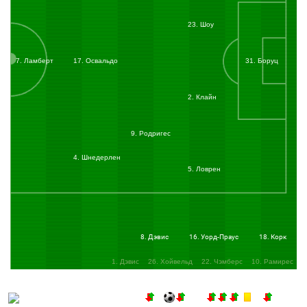
23. Шоу
7. Ламберт
17. Освальдо
31. Боруц
2. Клайн
9. Родригес
4. Шнедерлен
5. Ловрен
8. Дэвис
16. Уорд-Праус
18. Корк
1. Дэвис
26. Хойвельд
22. Чэмберс
10. Рамирес