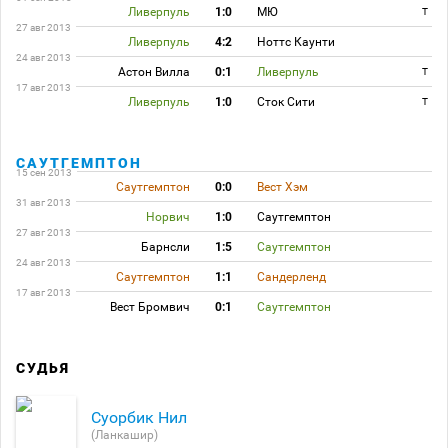
Ливерпуль
1:0
МЮ
T
27 авг 2013
Ливерпуль
4:2
Ноттс Каунти
24 авг 2013
Астон Вилла
0:1
Ливерпуль
T
17 авг 2013
Ливерпуль
1:0
Сток Сити
T
САУТГЕМПТОН
15 сен 2013
Саутгемптон
0:0
Вест Хэм
31 авг 2013
Норвич
1:0
Саутгемптон
27 авг 2013
Барнсли
1:5
Саутгемптон
24 авг 2013
Саутгемптон
1:1
Сандерленд
17 авг 2013
Вест Бромвич
0:1
Саутгемптон
СУДЬЯ
Суорбик Нил
(Ланкашир)