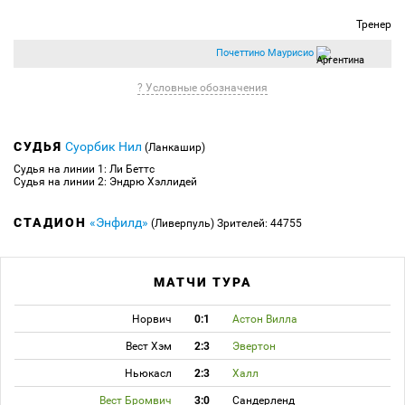
Тренер
Почеттино Маурисио
? Условные обозначения
СУДЬЯ
Суорбик Нил
(Ланкашир)
Судья на линии 1: Ли Беттс
Судья на линии 2: Эндрю Хэллидей
СТАДИОН
«Энфилд»
(Ливерпуль)
Зрителей: 44755
МАТЧИ ТУРА
Норвич
0:1
Астон Вилла
Вест Хэм
2:3
Эвертон
Ньюкасл
2:3
Халл
Вест Бромвич
3:0
Сандерленд