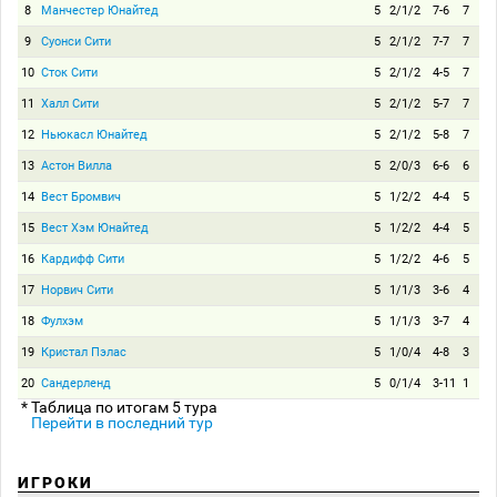
8
Манчестер Юнайтед
5
2/1/2
7-6
7
9
Суонси Сити
5
2/1/2
7-7
7
10
Сток Сити
5
2/1/2
4-5
7
11
Халл Сити
5
2/1/2
5-7
7
12
Ньюкасл Юнайтед
5
2/1/2
5-8
7
13
Астон Вилла
5
2/0/3
6-6
6
14
Вест Бромвич
5
1/2/2
4-4
5
15
Вест Хэм Юнайтед
5
1/2/2
4-4
5
16
Кардифф Сити
5
1/2/2
4-6
5
17
Норвич Сити
5
1/1/3
3-6
4
18
Фулхэм
5
1/1/3
3-7
4
19
Кристал Пэлас
5
1/0/4
4-8
3
20
Сандерленд
5
0/1/4
3-11
1
* Таблица по итогам 5 тура
Перейти в последний тур
ИГРОКИ