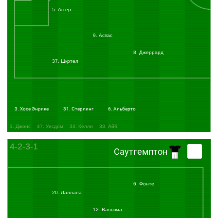
5. Аггер
9. Аспас
8. Джеррард
37. Шкртел
3. Хосе Энрике
31. Стерлинг
6. Альберто
1. Джонс
47. Уисдом
34. Келли
33. Айб
4-2-3-1
Саутгемптон
6. Фонте
20. Лаллана
12. Ваньяма