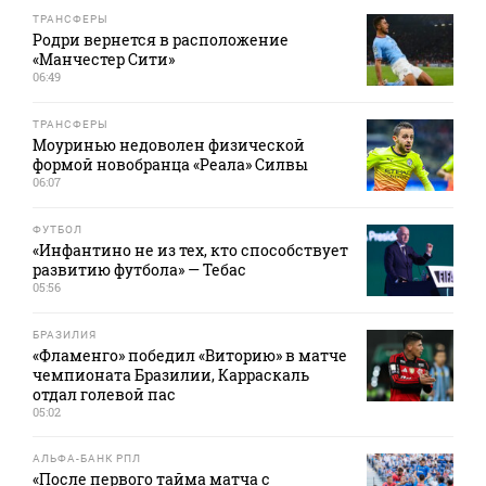
ТРАНСФЕРЫ
Родри вернется в расположение
«Манчестер Сити»
06:49
ТРАНСФЕРЫ
Моуринью недоволен физической
формой новобранца «Реала» Силвы
06:07
ФУТБОЛ
«Инфантино не из тех, кто способствует
развитию футбола» — Тебас
05:56
БРАЗИЛИЯ
«Фламенго» победил «Виторию» в матче
чемпионата Бразилии, Карраскаль
отдал голевой пас
05:02
АЛЬФА-БАНК РПЛ
«После первого тайма матча с