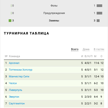
0
Фолы
1
0
Предупреждения
1
3
Замены
3
ТУРНИРНАЯ ТАБЛИЦА
Всего
Дома
В гостях
№
Команда
И
В/Н/П
М
О
1
Арсенал
5
4/0/1
11-6
12
2
Тоттенхэм Хотспур
5
4/0/1
5-1
12
3
Манчестер Сити
5
3/1/1
12-4
10
4
Челси
5
3/1/1
6-2
10
5
Ливерпуль
5
3/1/1
5-3
10
6
Эвертон
5
2/3/0
6-4
9
7
Саутгемптон
5
2/2/1
3-2
8