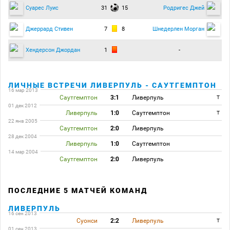
31
15
Суарес Луис
Родригес Джей
7
8
Джеррард Стивен
Шнедерлен Морган
1
-
Хендерсон Джордан
ЛИЧНЫЕ ВСТРЕЧИ ЛИВЕРПУЛЬ - САУТГЕМПТОН
16 мар 2013
Саутгемптон
3:1
Ливерпуль
T
01 дек 2012
Ливерпуль
1:0
Саутгемптон
T
22 янв 2005
Саутгемптон
2:0
Ливерпуль
28 дек 2004
Ливерпуль
1:0
Саутгемптон
14 мар 2004
Саутгемптон
2:0
Ливерпуль
ПОСЛЕДНИЕ 5 МАТЧЕЙ КОМАНД
ЛИВЕРПУЛЬ
16 сен 2013
Суонси
2:2
Ливерпуль
T
01 сен 2013