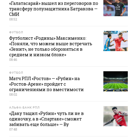
«Галатасарай» вышел из переговоров по
трансферу полузащитника Батракова —
СМИ
08:52
ФУТБОЛ
Футболист «Родины» Максименко:
«Поняли, что можем выше встречать
«Зенит», не только обороняться в
среднем и низком блоке»
08:46
ФУТБОЛ
Матч РПЛ «Ростов» — «Рубин» на
«Ростов‑Арене» пройдет с
ограничениями по вместимости
08:02
АЛЬФА-БАНК РПЛ
«Даку тащил «Рубин» чуть ли не в
одиночку, а в «Спартаке» сможет
забивать еще больше» — Ву
07:48