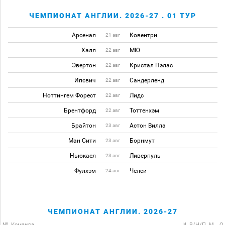
ЧЕМПИОНАТ АНГЛИИ. 2026-27 . 01 ТУР
Арсенал
Ковентри
21 авг
Халл
МЮ
22 авг
Эвертон
Кристал Пэлас
22 авг
Ипсвич
Сандерленд
22 авг
Ноттингем Форест
Лидс
22 авг
Брентфорд
Тоттенхэм
22 авг
Брайтон
Астон Вилла
23 авг
Ман Сити
Борнмут
23 авг
Ньюкасл
Ливерпуль
23 авг
Фулхэм
Челси
24 авг
ЧЕМПИОНАТ АНГЛИИ. 2026-27
№
Команда
И
В/Н/П
М
О