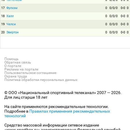
17
Фулхэм
0
0/0/0
0-0
0
18
Халл
0
0/0/0
0-0
0
19
Челси
0
0/0/0
0-0
0
20
Эвертон
0
0/0/0
0-0
0
Помощь
Обратная связь
О портале
Реклама на портале
Пользовательское соглашение
Охрана труда
Политика обработки персональных данных
© ООО «Национальный спортивный телеканал» 2007 — 2026.
Для лиц старше 18 лет
На сайте применяются рекомендательные технологии.
Подробнее в
Правилах применения рекомендательных
технологий
Средство массовой информации сетевое издание
«www.sportbox.ru» зарегистрировано Федеральной службой