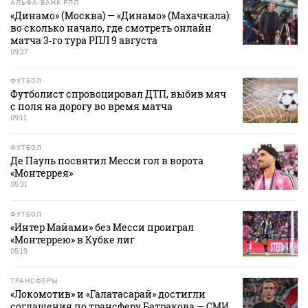
АЛЬФА-БАНК РПЛ
«Динамо» (Москва) — «Динамо» (Махачкала):
во сколько начало, где смотреть онлайн
матча 3‑го тура РПЛ 9 августа
09:27
ФУТБОЛ
Футболист спровоцировал ДТП, выбив мяч
с поля на дорогу во время матча
09:11
ФУТБОЛ
Де Пауль посвятил Месси гол в ворота
«Монтеррея»
05:31
ФУТБОЛ
«Интер Майами» без Месси проиграл
«Монтеррею» в Кубке лиг
05:19
ТРАНСФЕРЫ
«Локомотив» и «Галатасарай» достигли
соглашения по трансферу Батракова — СМИ