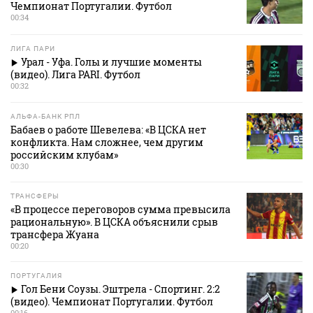
Чемпионат Португалии. Футбол
00:34
ЛИГА ПАРИ
Урал - Уфа. Голы и лучшие моменты
(видео). Лига PARI. Футбол
00:32
АЛЬФА-БАНК РПЛ
Бабаев о работе Шевелева: «В ЦСКА нет
конфликта. Нам сложнее, чем другим
российским клубам»
00:30
ТРАНСФЕРЫ
«В процессе переговоров сумма превысила
рациональную». В ЦСКА объяснили срыв
трансфера Жуана
00:20
ПОРТУГАЛИЯ
Гол Бени Соузы. Эштрела - Спортинг. 2:2
(видео). Чемпионат Португалии. Футбол
00:16