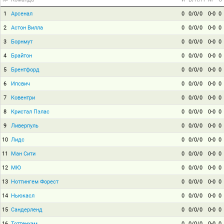
1
Арсенал
0
0/0/0
0-0
0
2
Астон Вилла
0
0/0/0
0-0
0
3
Борнмут
0
0/0/0
0-0
0
4
Брайтон
0
0/0/0
0-0
0
5
Брентфорд
0
0/0/0
0-0
0
6
Ипсвич
0
0/0/0
0-0
0
7
Ковентри
0
0/0/0
0-0
0
8
Кристал Пэлас
0
0/0/0
0-0
0
9
Ливерпуль
0
0/0/0
0-0
0
10
Лидс
0
0/0/0
0-0
0
11
Ман Сити
0
0/0/0
0-0
0
12
МЮ
0
0/0/0
0-0
0
13
Ноттингем Форест
0
0/0/0
0-0
0
14
Ньюкасл
0
0/0/0
0-0
0
15
Сандерленд
0
0/0/0
0-0
0
16
Тоттенхэм
0
0/0/0
0-0
0