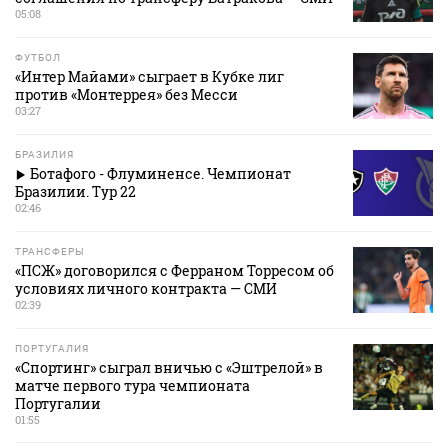
05:08
ФУТБОЛ
«Интер Майами» сыграет в Кубке лиг
против «Монтеррея» без Месси
03:27
БРАЗИЛИЯ
Ботафого - Флуминенсе. Чемпионат
Бразилии. Тур 22
02:46
ТРАНСФЕРЫ
«ПСЖ» договорился с Ферраном Торресом об
условиях личного контракта — СМИ
02:39
ПОРТУГАЛИЯ
«Спортинг» сыграл вничью с «Эштрелой» в
матче первого тура чемпионата
Португалии
01:55