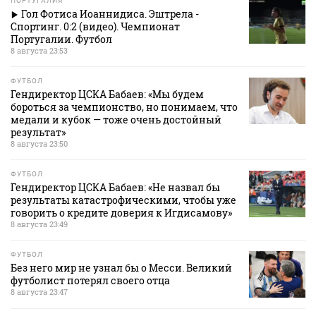
ПОРТУГАЛИЯ
Гол Фотиса Иоаннидиса. Эштрела -
Спортинг. 0:2 (видео). Чемпионат
Португалии. Футбол
8 августа 23:53
ФУТБОЛ
Гендиректор ЦСКА Бабаев: «Мы будем
бороться за чемпионство, но понимаем, что
медали и кубок — тоже очень достойный
результат»
8 августа 23:50
ФУТБОЛ
Гендиректор ЦСКА Бабаев: «Не назвал бы
результаты катастрофическими, чтобы уже
говорить о кредите доверия к Игдисамову»
8 августа 23:49
ФУТБОЛ
Без него мир не узнал бы о Месси. Великий
футболист потерял своего отца
8 августа 23:47