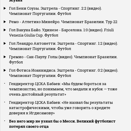
Гол Бени Соузы. Эштрела - Спортинг. 2:2 (видео).
Чемпионат Португалии. Футбол
Ремо - Атлетико Минейро. Чемпионат Бразилии. Тур 22
Гол Вакуна Байо. Удинезе - Барселона. 1:0 (видео). Friuli
Venezia Giulia Cup. Футбол
Гол Леандро Антонетти. Эштрела - Спортинг. 1:2 (видео).
Чемпионат Португалии. Футбол
Гремио - Сан-Паулу. Голы (видео). Чемпионат Бразилии.
Футбол
Гол Фотиса Иоаннидиса. Эштрела - Спортинг. 0:2 (видео).
Чемпионат Португалии. Футбол
Гендиректор ЦСКА Бабаев: «Мы будем бороться за
чемпионство, но понимаем, что медали и кубок — тоже
очень достойный результат»
Гендиректор ЦСКА Бабаев: «Не назвал бы результаты
катастрофическими, чтобы уже говорить о кредите
доверия к Игдисамову»
Без него мир не узнал бы о Месси. Великий футболист
потерял своего отца