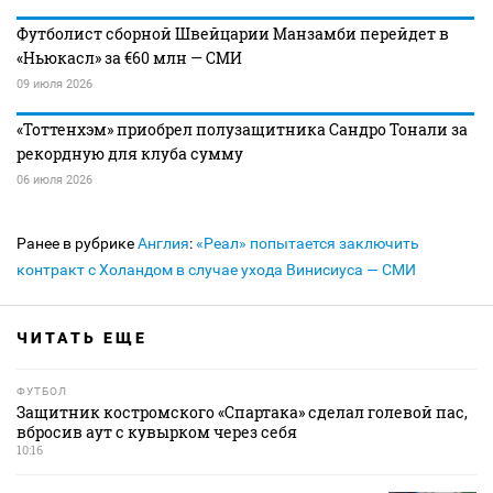
Футболист сборной Швейцарии Манзамби перейдет в
«Ньюкасл» за €60 млн — СМИ
09 июля 2026
«Тоттенхэм» приобрел полузащитника Сандро Тонали за
рекордную для клуба сумму
06 июля 2026
Ранее в рубрике
Англия
:
«Реал» попытается заключить
контракт с Холандом в случае ухода Винисиуса — СМИ
ЧИТАТЬ ЕЩЕ
ФУТБОЛ
Защитник костромского «Спартака» сделал голевой пас,
вбросив аут с кувырком через себя
10:16