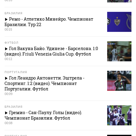
БРАЗИЛИЯ
Ремо - Атлетико Минейро. Чемпионат
Бразилии. Тур 22
00:15
ФУТБОЛ
Гол Вакуна Байо. Удинезе - Барселона. 1:0
(видео). Friuli Venezia Giulia Cup. Футбол
00:12
ПОРТУГАЛИЯ
Гол Леандро Антонетти. Эштрела -
Спортинг. 1:2 (видео). Чемпионат
Португалии. Футбол
00:09
БРАЗИЛИЯ
Гремио - Сан-Паулу. Голы (видео).
Чемпионат Бразилии. Футбол
00:08