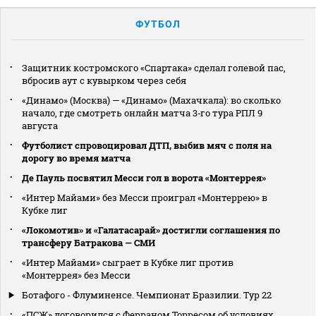
ФУТБОЛ
Защитник костромского «Спартака» сделал голевой пас,
вбросив аут с кувырком через себя
«Динамо» (Москва) — «Динамо» (Махачкала): во сколько
начало, где смотреть онлайн матча 3‑го тура РПЛ 9
августа
Футболист спровоцировал ДТП, выбив мяч с поля на
дорогу во время матча
Де Пауль посвятил Месси гол в ворота «Монтеррея»
«Интер Майами» без Месси проиграл «Монтеррею» в
Кубке лиг
«Локомотив» и «Галатасарай» достигли соглашения по
трансферу Батракова — СМИ
«Интер Майами» сыграет в Кубке лиг против
«Монтеррея» без Месси
Ботафого - Флуминенсе. Чемпионат Бразилии. Тур 22
«ПСЖ» договорился с Ферраном Торресом об условиях