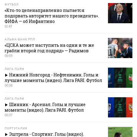
ФУТБОЛ
«Кто‑то целенаправленно пытается
подорвать авторитет нашего президента».
ФИФА — об Инфантино
01:47
АЛЬФА-БАНК РПЛ
«ЦСКА может наступить на одни и те же
грабли второй год подряд» — Радимов
00:59
ЛИГА ПАРИ
Нижний Новгород - Нефтехимик. Голы и
лучшие моменты (видео). Лига PARI. Футбол
00:38
ЛИГА ПАРИ
Шинник - Арсенал. Голы и лучшие
моменты (видео). Лига PARI. Футбол
00:37
ПОРТУГАЛИЯ
Эштрела - Спортинг. Голы (видео).