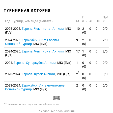
ТУРНИРНАЯ ИСТОРИЯ
Г
Пр/
Год. Турнир, команда (амплуа)
М
(П)
АГ
НП
У
2025-2026.
Европа. Чемпионат Англии
, МЮ
10
2
0
0
0/0
(П/з)
(0)
2024-2025.
Еврокубки. Лига Европы.
9
2
0
0
2/0
Основной турнир
, МЮ (П/з)
(0)
2024-2025.
Европа. Чемпионат Англии
, МЮ
17
1
0
0
3/0
(П/з)
(0)
2024.
Европа. Суперкубок Англии
, МЮ (П/з)
1
0
0
0
0/0
(0)
*
2023-2024.
Европа. Кубок Англии
, МЮ (П/з)
2
0
0
0
0/0
(0)
2023-2024.
Еврокубки. Лига чемпионов.
2
0
0
0
0/0
Основной турнир
, МЮ (П/з)
(0)
ЕЩЕ
* Только матчи, в которых игрок забивал голы
? Условные обозначения