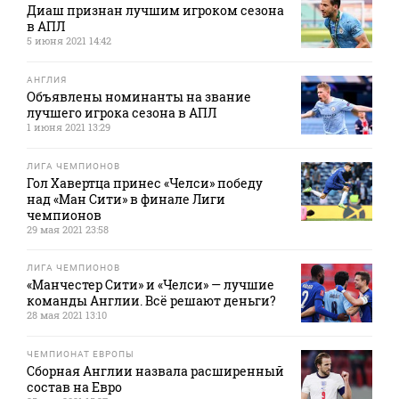
Диаш признан лучшим игроком сезона
в АПЛ
5 июня 2021 14:42
АНГЛИЯ
Объявлены номинанты на звание
лучшего игрока сезона в АПЛ
1 июня 2021 13:29
ЛИГА ЧЕМПИОНОВ
Гол Хавертца принес «Челси» победу
над «Ман Сити» в финале Лиги
чемпионов
29 мая 2021 23:58
ЛИГА ЧЕМПИОНОВ
«Манчестер Сити» и «Челси» — лучшие
команды Англии. Всё решают деньги?
28 мая 2021 13:10
ЧЕМПИОНАТ ЕВРОПЫ
Сборная Англии назвала расширенный
состав на Евро