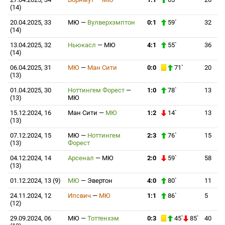
(14)
20.04.2025, 33
МЮ
—
Вулверхэмптон
0:1
59`
32
(14)
13.04.2025, 32
Ньюкасл
—
МЮ
4:1
55`
36
(14)
06.04.2025, 31
МЮ
—
Ман Сити
0:0
71`
20
(13)
01.04.2025, 30
Ноттингем Форест
—
1:0
78`
13
(13)
МЮ
15.12.2024, 16
Ман Сити
—
МЮ
1:2
14`
13
(13)
07.12.2024, 15
МЮ
—
Ноттингем
2:3
76`
15
(13)
Форест
04.12.2024, 14
Арсенал
—
МЮ
2:0
59`
58
(13)
01.12.2024, 13 (9)
МЮ
—
Эвертон
4:0
80`
11
24.11.2024, 12
Ипсвич
—
МЮ
1:1
86`
5
(12)
29.09.2024, 06
МЮ
—
Тоттенхэм
0:3
45`
85`
40