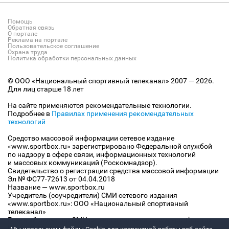
Помощь
Обратная связь
О портале
Реклама на портале
Пользовательское соглашение
Охрана труда
Политика обработки персональных данных
© ООО «Национальный спортивный телеканал» 2007 — 2026.
Для лиц старше 18 лет
На сайте применяются рекомендательные технологии.
Подробнее в
Правилах применения рекомендательных
технологий
Средство массовой информации сетевое издание
«www.sportbox.ru» зарегистрировано Федеральной службой
по надзору в сфере связи, информационных технологий
и массовых коммуникаций (Роскомнадзор).
Свидетельство о регистрации средства массовой информации
Эл № ФС77-72613 от 04.04.2018
Название — www.sportbox.ru
Учредитель (соучредители) СМИ сетевого издания
«www.sportbox.ru»: ООО «Национальный спортивный
телеканал»
Главный редактор СМИ сетевого издания «www.sportbox.ru»:
Конов В.А.