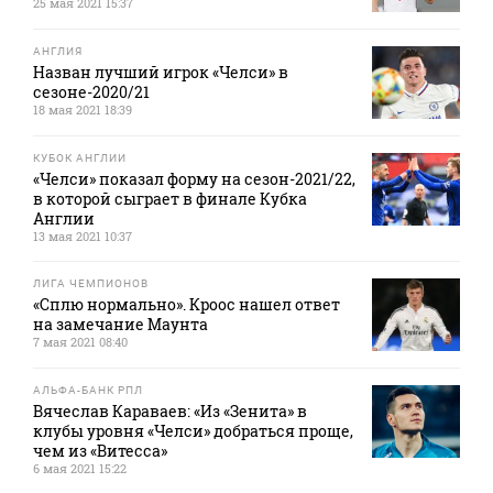
25 мая 2021 15:37
АНГЛИЯ
Назван лучший игрок «Челси» в
сезоне-2020/21
18 мая 2021 18:39
КУБОК АНГЛИИ
«Челси» показал форму на сезон-2021/22,
в которой сыграет в финале Кубка
Англии
13 мая 2021 10:37
ЛИГА ЧЕМПИОНОВ
«Сплю нормально». Кроос нашел ответ
на замечание Маунта
7 мая 2021 08:40
АЛЬФА-БАНК РПЛ
Вячеслав Караваев: «Из «Зенита» в
клубы уровня «Челси» добраться проще,
чем из «Витесса»
6 мая 2021 15:22