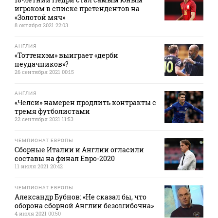
игроком в списке претендентов на
«Золотой мяч»
8 октября 2021 22:03
АНГЛИЯ
«Тоттенхэм» выиграет «дерби
неудачников»?
26 сентября 2021 00:15
АНГЛИЯ
«Челси» намерен продлить контракты с
тремя футболистами
22 сентября 2021 11:53
ЧЕМПИОНАТ ЕВРОПЫ
Сборные Италии и Англии огласили
составы на финал Евро-2020
11 июля 2021 20:42
ЧЕМПИОНАТ ЕВРОПЫ
Александр Бубнов: «Не сказал бы, что
оборона сборной Англии безошибочна»
4 июля 2021 00:50