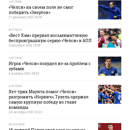
АНГЛИЯ
«Челси» на своем поле не смог
победить «Эвертон»
17 декабря 2021 00:38
ФУТБОЛ
«Вест Хэм» прервал восьмиматчевую
беспроигрышную серию «Челси» в АПЛ
4 декабря 2021 18:08
АНГЛИЯ
Игрок «Челси» похудел из-за проблем с
зубами
6 ноября 2021 04:52
АНГЛИЯ
Хет-трик Маунта помог «Челси»
разгромить «Норвич», Тухель одержал
самую крупную победу во главе
команды
23 октября 2021 16:23
ИСПАНИЯ
18-летний Педри стал самым юным