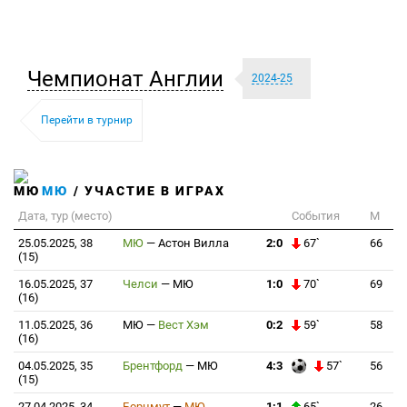
Чемпионат Англии
2024-25
Перейти в турнир
МЮ
/ УЧАСТИЕ В ИГРАХ
Дата, тур (место)
События
М
25.05.2025, 38
МЮ
—
Астон Вилла
2:0
67`
66
(15)
16.05.2025, 37
Челси
—
МЮ
1:0
70`
69
(16)
11.05.2025, 36
МЮ
—
Вест Хэм
0:2
59`
58
(16)
04.05.2025, 35
Брентфорд
—
МЮ
4:3
57`
56
(15)
27.04.2025, 34
Борнмут
—
МЮ
1:1
65`
26