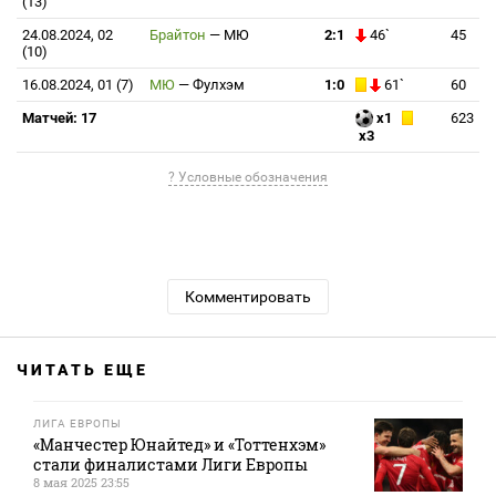
(13)
24.08.2024, 02
Брайтон
—
МЮ
2:1
46`
45
(10)
16.08.2024, 01 (7)
МЮ
—
Фулхэм
1:0
61`
60
Матчей: 17
x1
623
x3
? Условные обозначения
Комментировать
ЧИТАТЬ ЕЩЕ
ЛИГА ЕВРОПЫ
«Манчестер Юнайтед» и «Тоттенхэм»
стали финалистами Лиги Европы
8 мая 2025 23:55