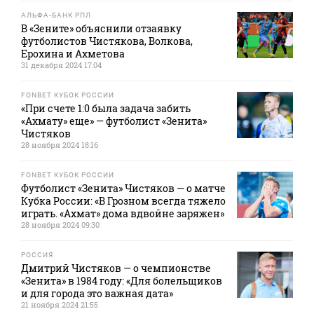
АЛЬФА-БАНК РПЛ
В «Зените» объяснили отзаявку
футболистов Чистякова, Волкова,
Ерохина и Ахметова
31 декабря 2024 17:04
FONBET КУБОК РОССИИ
«При счете 1:0 была задача забить
«Ахмату» еще» — футболист «Зенита»
Чистяков
28 ноября 2024 18:16
FONBET КУБОК РОССИИ
Футболист «Зенита» Чистяков — о матче
Кубка России: «В Грозном всегда тяжело
играть. «Ахмат» дома вдвойне заряжен»
28 ноября 2024 09:30
РОССИЯ
Дмитрий Чистяков — о чемпионстве
«Зенита» в 1984 году: «Для болельщиков
и для города это важная дата»
21 ноября 2024 21:55