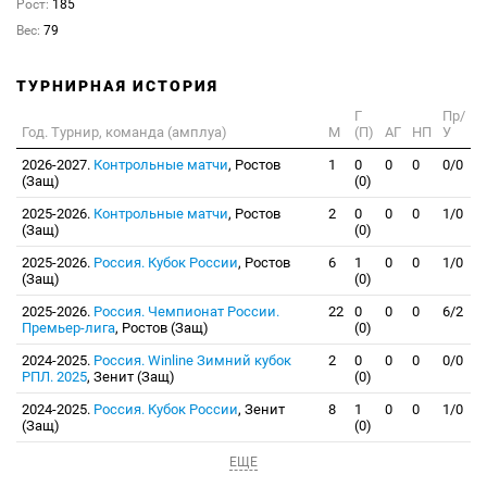
Рост:
185
Вес:
79
ТУРНИРНАЯ ИСТОРИЯ
Г
Пр/
Год. Турнир, команда (амплуа)
М
(П)
АГ
НП
У
2026-2027.
Контрольные матчи
, Ростов
1
0
0
0
0/0
(Защ)
(0)
2025-2026.
Контрольные матчи
, Ростов
2
0
0
0
1/0
(Защ)
(0)
2025-2026.
Россия. Кубок России
, Ростов
6
1
0
0
1/0
(Защ)
(0)
2025-2026.
Россия. Чемпионат России.
22
0
0
0
6/2
Премьер-лига
, Ростов (Защ)
(0)
2024-2025.
Россия. Winline Зимний кубок
2
0
0
0
0/0
РПЛ. 2025
, Зенит (Защ)
(0)
2024-2025.
Россия. Кубок России
, Зенит
8
1
0
0
1/0
(Защ)
(0)
ЕЩЕ