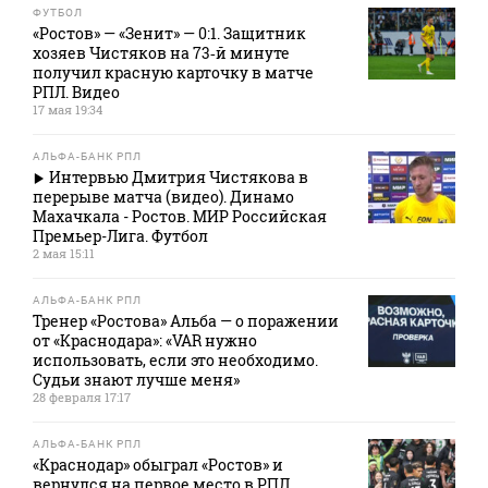
ФУТБОЛ
«Ростов» — «Зенит» — 0:1. Защитник
хозяев Чистяков на 73‑й минуте
получил красную карточку в матче
РПЛ. Видео
17 мая 19:34
АЛЬФА-БАНК РПЛ
Интервью Дмитрия Чистякова в
перерыве матча (видео). Динамо
Махачкала - Ростов. МИР Российская
Премьер-Лига. Футбол
2 мая 15:11
АЛЬФА-БАНК РПЛ
Тренер «Ростова» Альба — о поражении
от «Краснодара»: «VAR нужно
использовать, если это необходимо.
Судьи знают лучше меня»
28 февраля 17:17
АЛЬФА-БАНК РПЛ
«Краснодар» обыграл «Ростов» и
вернулся на первое место в РПЛ