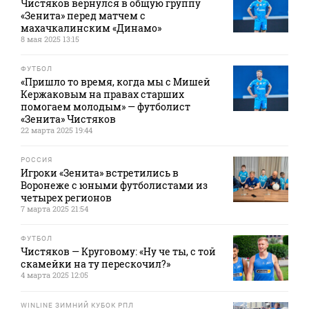
Чистяков вернулся в общую группу
«Зенита» перед матчем с
махачкалинским «Динамо»
8 мая 2025 13:15
ФУТБОЛ
«Пришло то время, когда мы с Мишей
Кержаковым на правах старших
помогаем молодым» — футболист
«Зенита» Чистяков
22 марта 2025 19:44
РОССИЯ
Игроки «Зенита» встретились в
Воронеже с юными футболистами из
четырех регионов
7 марта 2025 21:54
ФУТБОЛ
Чистяков — Круговому: «Ну че ты, с той
скамейки на ту перескочил?»
4 марта 2025 12:05
WINLINE ЗИМНИЙ КУБОК РПЛ