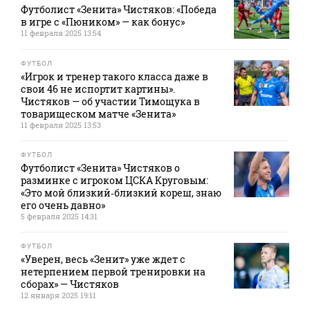
Футболист «Зенита» Чистяков: «Победа
в игре с «Пюником» — как бонус»
11 февраля 2025 13:54
ФУТБОЛ
«Игрок и тренер такого класса даже в
свои 46 не испортит картины».
Чистяков — об участии Тимощука в
товарищеском матче «Зенита»
11 февраля 2025 13:53
ФУТБОЛ
Футболист «Зенита» Чистяков о
разминке с игроком ЦСКА Круговым:
«Это мой близкий‑близкий кореш, знаю
его очень давно»
5 февраля 2025 14:31
ФУТБОЛ
«Уверен, весь «Зенит» уже ждет с
нетерпением первой тренировки на
сборах» — Чистяков
12 января 2025 19:11