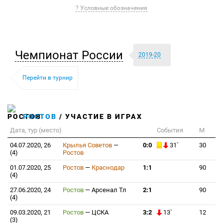
? Условные обозначения
Чемпионат России
2019-20
Перейти в турнир
РОСТОВ
/ УЧАСТИЕ В ИГРАХ
Дата, тур (место)
События
М
04.07.2020, 26
Крылья Советов
—
0:0
31`
30
(4)
Ростов
01.07.2020, 25
Ростов
—
Краснодар
1:1
90
(4)
27.06.2020, 24
Ростов
—
Арсенал Тл
2:1
90
(4)
09.03.2020, 21
Ростов
—
ЦСКА
3:2
13`
12
(3)