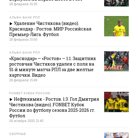
28 февраля 16:35
АЛЬФА-БАНК РПЛ
Удаление Чистякова (видео).
Краснодар - Ростов. МИР Российская
Премьер-Лига. Футбол
28 февраля 15:50
АЛЬФА-БАНК РПЛ
«Краснодар» — «Ростов» — 1:1. Защитник
ростовчан Чистяков удален с поля на
51‑й минуте матча РПЛ за две желтые
карточки. Видео
28 февраля 15:49
FONBET КУБОК РОССИИ
Нефтехимик - Ростов. 1:3. Гол Дмитрия
Чистякова (видео). FONBET Кубок
России по футболу сезона 2025-2026 гг.
Футбол
26 ноября 2025 21:43
СБОРНЫЕ